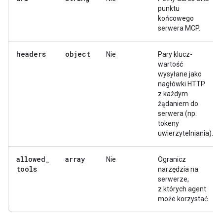
punktu
końcowego
serwera MCP.
headers
object
Nie
Pary klucz-
wartość
wysyłane jako
nagłówki HTTP
z każdym
żądaniem do
serwera (np.
tokeny
uwierzytelniania).
allowed
_
array
Nie
Ogranicz
tools
narzędzia na
serwerze,
z których agent
może korzystać.