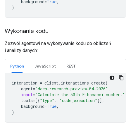
background
=
True
,
)
Wykonanie kodu
Zezwól agentowi na wykonywanie kodu do obliczeń
i analizy danych:
Python
JavaScript
REST
interaction
=
client
.
interactions
.
create
(
agent
=
"deep-research-preview-04-2026"
,
input
=
"Calculate the 50th Fibonacci number."
,
tools
=
[{
"type"
:
"code_execution"
}],
background
=
True
,
)