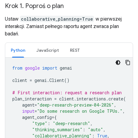
Krok 1
.
Poproś o plan
Ustaw
collaborative_planning=True
w pierwszej
interakcji. Zamiast pełnego raportu agent zwraca plan
badań.
Python
JavaScript
REST
from
google
import
genai
client
=
genai
.
Client
()
# First interaction: request a research plan
plan_interaction
=
client
.
interactions
.
create
(
agent
=
"deep-research-preview-04-2026"
,
input
=
"Do some research on Google TPUs."
,
agent_config
=
{
"type"
:
"deep-research"
,
"thinking_summaries"
:
"auto"
,
"collaborative_planning"
:
True
,