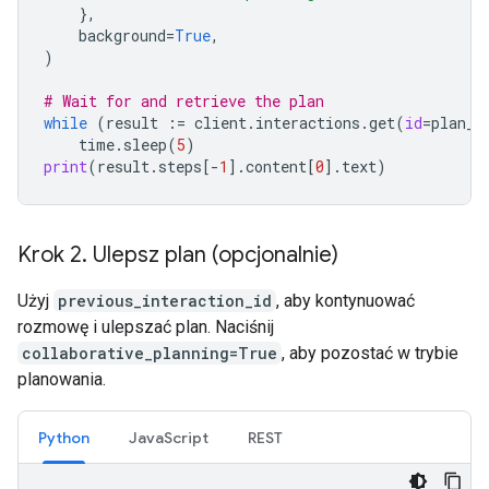
},
background
=
True
,
)
# Wait for and retrieve the plan
while
(
result
:=
client
.
interactions
.
get
(
id
=
plan_i
time
.
sleep
(
5
)
print
(
result
.
steps
[
-
1
]
.
content
[
0
]
.
text
)
Krok 2
.
Ulepsz plan (opcjonalnie)
Użyj
previous_interaction_id
, aby kontynuować
rozmowę i ulepszać plan. Naciśnij
collaborative_planning=True
, aby pozostać w trybie
planowania.
Python
JavaScript
REST