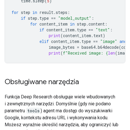
time
.
sleep
(
5
)
for
step
in
result
.
steps
:
if
step
.
type
==
"model_output"
:
for
content_item
in
step
.
content
:
if
content_item
.
type
==
"text"
:
print
(
content_item
.
text
)
elif
content_item
.
type
==
"image"
and
image_bytes
=
base64
.
b64decode
(
con
print
(
f
"Received image: 
{
len
(
image
Obsługiwane narzędzia
Funkcja Deep Research obsługuje wiele wbudowanych
i zewnętrznych narzędzi. Domyślnie (gdy nie podano
parametru
tools
) agent ma dostęp do wyszukiwarki
Google, kontekstu adresu URL i wykonywania kodu.
Możesz wyraźnie określić narzędzia, aby ograniczyć lub