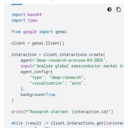
import
base64
import
time
from
google
import
genai
client
=
genai
.
Client
()
interaction
=
client
.
interactions
.
create
(
agent
=
"deep-research-preview-04-2026"
,
input
=
"Analyze global semiconductor market tre
agent_config
=
{
"type"
:
"deep-research"
,
"visualization"
:
"auto"
,
},
background
=
True
,
)
print
(
f
"Research started: 
{
interaction
.
id
}
"
)
while
(
result
:=
client
.
interactions
.
get
(
id
=
intera