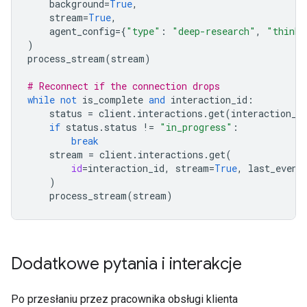
background
=
True
,
stream
=
True
,
agent_config
=
{
"type"
:
"deep-research"
,
"thinki
)
process_stream
(
stream
)
# Reconnect if the connection drops
while
not
is_complete
and
interaction_id
:
status
=
client
.
interactions
.
get
(
interaction_i
if
status
.
status
!=
"in_progress"
:
break
stream
=
client
.
interactions
.
get
(
id
=
interaction_id
,
stream
=
True
,
last_event
)
process_stream
(
stream
)
Dodatkowe pytania i interakcje
Po przesłaniu przez pracownika obsługi klienta