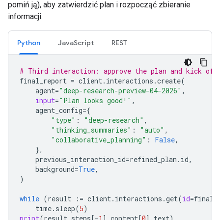
pomiń ją), aby zatwierdzić plan i rozpocząć zbieranie
informacji.
Python
JavaScript
REST
# Third interaction: approve the plan and kick off
final_report
=
client
.
interactions
.
create
(
agent
=
"deep-research-preview-04-2026"
,
input
=
"Plan looks good!"
,
agent_config
=
{
"type"
:
"deep-research"
,
"thinking_summaries"
:
"auto"
,
"collaborative_planning"
:
False
,
},
previous_interaction_id
=
refined_plan
.
id
,
background
=
True
,
)
while
(
result
:=
client
.
interactions
.
get
(
id
=
final_
time
.
sleep
(
5
)
print
(
result
.
steps
[
-
1
]
.
content
[
0
]
.
text
)