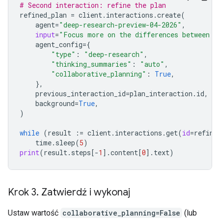
# Second interaction: refine the plan
refined_plan
=
client
.
interactions
.
create
(
agent
=
"deep-research-preview-04-2026"
,
input
=
"Focus more on the differences between G
agent_config
=
{
"type"
:
"deep-research"
,
"thinking_summaries"
:
"auto"
,
"collaborative_planning"
:
True
,
},
previous_interaction_id
=
plan_interaction
.
id
,
background
=
True
,
)
while
(
result
:=
client
.
interactions
.
get
(
id
=
refine
time
.
sleep
(
5
)
print
(
result
.
steps
[
-
1
]
.
content
[
0
]
.
text
)
Krok 3
.
Zatwierdź i wykonaj
Ustaw wartość
collaborative_planning=False
(lub