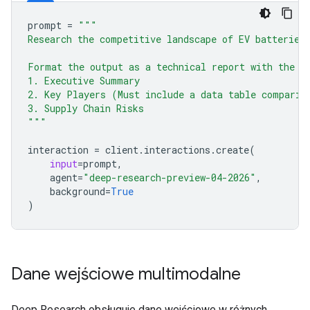
prompt
=
"""
Research the competitive landscape of EV batteries
Format the output as a technical report with the f
1. Executive Summary
2. Key Players (Must include a data table comparin
3. Supply Chain Risks
"""
interaction
=
client
.
interactions
.
create
(
input
=
prompt
,
agent
=
"deep-research-preview-04-2026"
,
background
=
True
)
Dane wejściowe multimodalne
Deep Research obsługuje dane wejściowe w różnych