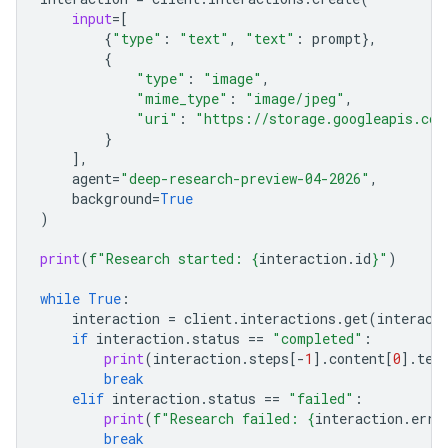
input
=
[
{
"type"
:
"text"
,
"text"
:
prompt
},
{
"type"
:
"image"
,
"mime_type"
:
"image/jpeg"
,
"uri"
:
"https://storage.googleapis.com
}
],
agent
=
"deep-research-preview-04-2026"
,
background
=
True
)
print
(
f
"Research started: 
{
interaction
.
id
}
"
)
while
True
:
interaction
=
client
.
interactions
.
get
(
interact
if
interaction
.
status
==
"completed"
:
print
(
interaction
.
steps
[
-
1
]
.
content
[
0
]
.
tex
break
elif
interaction
.
status
==
"failed"
:
print
(
f
"Research failed: 
{
interaction
.
erro
break