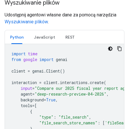
Wyszukiwanie plików
Udostępnij agentowi własne dane za pomocą narzędzia
Wyszukiwanie plików
.
Python
JavaScript
REST
import
time
from
google
import
genai
client
=
genai
.
Client
()
interaction
=
client
.
interactions
.
create
(
input
=
"Compare our 2025 fiscal year report aga
agent
=
"deep-research-preview-04-2026"
,
background
=
True
,
tools
=
[
{
"type"
:
"file_search"
,
"file_search_store_names"
:
[
'fileSearc
}