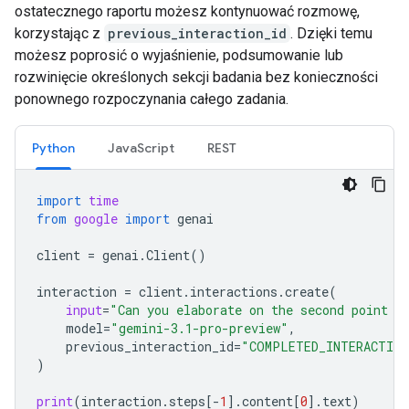
ostatecznego raportu możesz kontynuować rozmowę,
korzystając z
previous_interaction_id
. Dzięki temu
możesz poprosić o wyjaśnienie, podsumowanie lub
rozwinięcie określonych sekcji badania bez konieczności
ponownego rozpoczynania całego zadania.
Python
JavaScript
REST
import
time
from
google
import
genai
client
=
genai
.
Client
()
interaction
=
client
.
interactions
.
create
(
input
=
"Can you elaborate on the second point i
model
=
"gemini-3.1-pro-preview"
,
previous_interaction_id
=
"COMPLETED_INTERACTION
)
print
(
interaction
.
steps
[
-
1
]
.
content
[
0
]
.
text
)