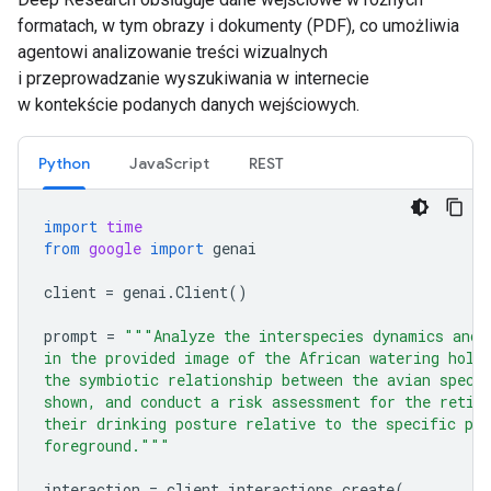
formatach, w tym obrazy i dokumenty (PDF), co umożliwia
agentowi analizowanie treści wizualnych
i przeprowadzanie wyszukiwania w internecie
w kontekście podanych danych wejściowych.
Python
JavaScript
REST
import
time
from
google
import
genai
client
=
genai
.
Client
()
prompt
=
"""Analyze the interspecies dynamics and 
in the provided image of the African watering hole
the symbiotic relationship between the avian speci
shown, and conduct a risk assessment for the retic
their drinking posture relative to the specific pre
foreground."""
interaction
=
client
.
interactions
.
create
(