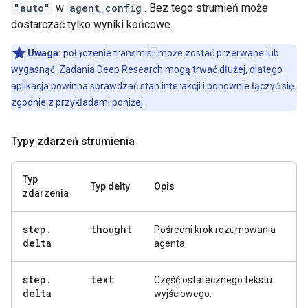
"auto"
w
agent_config
. Bez tego strumień może
dostarczać tylko wyniki końcowe.
Uwaga:
połączenie transmisji może zostać przerwane lub
wygasnąć. Zadania Deep Research mogą trwać dłużej, dlatego
aplikacja powinna sprawdzać stan interakcji i ponownie łączyć się
zgodnie z przykładami poniżej.
Typy zdarzeń strumienia
Typ
Typ delty
Opis
zdarzenia
step
.
thought
Pośredni krok rozumowania
delta
agenta.
step
.
text
Część ostatecznego tekstu
delta
wyjściowego.