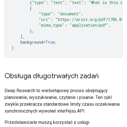
{
"type"
:
"text"
,
"text"
:
"What is this do
{
"type"
:
"document"
,
"uri"
:
"https://arxiv.org/pdf/1706.037
"mime_type"
:
"application/pdf"
,
},
],
background
=
True
,
)
Obsługa długotrwałych zadań
Deep Research to wieloetapowy proces obejmujący
planowanie, wyszukiwanie, czytanie i pisanie. Ten cykl
zwykle przekracza standardowe limity czasu oczekiwania
synchronicznych wywołań interfejsu API.
Przedstawiciele muszą korzystać z usługi