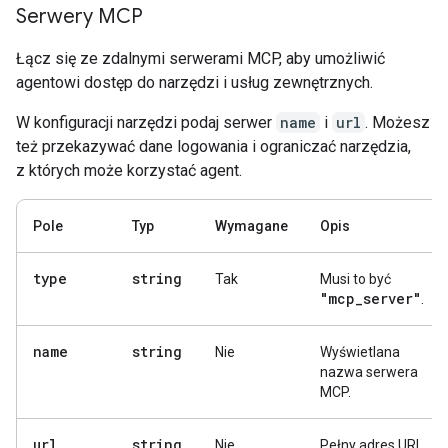
Serwery MCP
Łącz się ze zdalnymi serwerami MCP, aby umożliwić
agentowi dostęp do narzędzi i usług zewnętrznych.
W konfiguracji narzędzi podaj serwer
name
i
url
. Możesz
też przekazywać dane logowania i ograniczać narzędzia,
z których może korzystać agent.
Pole
Typ
Wymagane
Opis
type
string
Tak
Musi to być
"mcp
_
server"
.
name
string
Nie
Wyświetlana
nazwa serwera
MCP.
url
string
Nie
Pełny adres URL