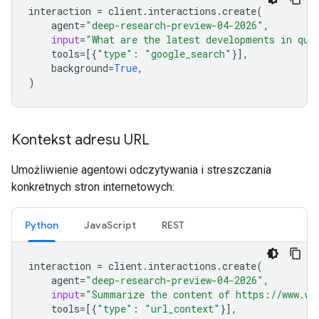
interaction
=
client
.
interactions
.
create
(
agent
=
"deep-research-preview-04-2026"
,
input
=
"What are the latest developments in qua
tools
=
[{
"type"
:
"google_search"
}],
background
=
True
,
)
Kontekst adresu URL
Umożliwienie agentowi odczytywania i streszczania
konkretnych stron internetowych:
Python
JavaScript
REST
interaction
=
client
.
interactions
.
create
(
agent
=
"deep-research-preview-04-2026"
,
input
=
"Summarize the content of https://www.wi
tools
=
[{
"type"
:
"url_context"
}],