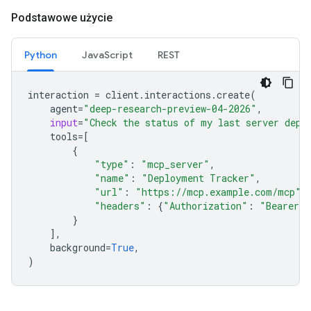
Podstawowe użycie
Python
JavaScript
REST
interaction
=
client
.
interactions
.
create
(
agent
=
"deep-research-preview-04-2026"
,
input
=
"Check the status of my last server depl
tools
=
[
{
"type"
:
"mcp_server"
,
"name"
:
"Deployment Tracker"
,
"url"
:
"https://mcp.example.com/mcp"
,
"headers"
:
{
"Authorization"
:
"Bearer m
}
],
background
=
True
,
)