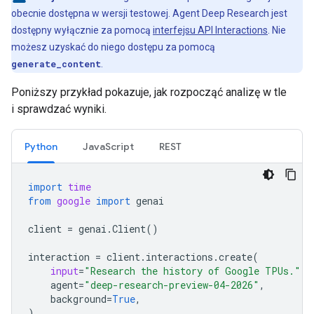
obecnie dostępna w wersji testowej. Agent Deep Research jest
dostępny wyłącznie za pomocą
interfejsu API Interactions
. Nie
możesz uzyskać do niego dostępu za pomocą
generate_content
.
Poniższy przykład pokazuje, jak rozpocząć analizę w tle
i sprawdzać wyniki.
Python
JavaScript
REST
import
time
from
google
import
genai
client
=
genai
.
Client
()
interaction
=
client
.
interactions
.
create
(
input
=
"Research the history of Google TPUs."
,
agent
=
"deep-research-preview-04-2026"
,
background
=
True
,
)