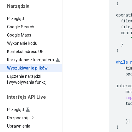
)
Narzędzia
operat
Przegląd
file
file
Google Search
conf
Google Maps
Wykonanie kodu
}
)
Kontekst adresu URL
Korzystanie z komputera
while
ti
Wyszukiwanie plików
op
Łączenie narzędzi
i wywoływania funkcji
intera
mo
Interfejs API Live
in
to
Przegląd
Rozpocznij
}]
Uprawnienia
)