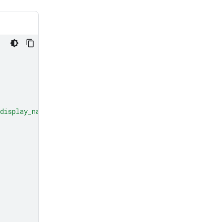
display_name'
:
'display_file_name'
})