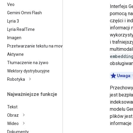
Veo
Interfejs 
Gemini Omni Flash
pomocą nar
części i i
Lyria 3
informacji
Lyria Real
Time
wykorzysty
Imagen
i trafniej
Przetwarzanie tekstu na mowę
multimodal
Aktywne
embeddin
Tłumaczenie na żywo
obsługiwa
Wektory dystrybucyjne
Uwaga:
Robotyka
Przechowyw
Najważniejsze funkcje
jest bezpł
indeksowan
Tekst
modelu Gem
Obraz
plików jest
informacje
Wideo
Dokumenty