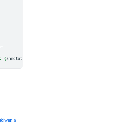
s
:
: 
{
annotation
.
source
}
"
)
kiwania