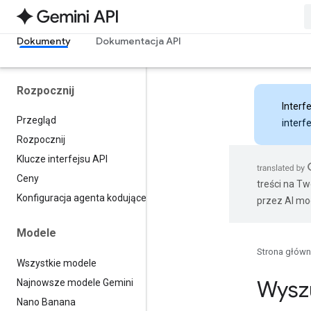
Dokumenty
Dokumentacja API
Rozpocznij
Interfe
Przegląd
interf
Rozpocznij
Klucze interfejsu API
Ceny
treści na T
Konfiguracja agenta kodującego
przez AI mo
Modele
Strona głów
Wszystkie modele
Wysz
Najnowsze modele Gemini
Nano Banana