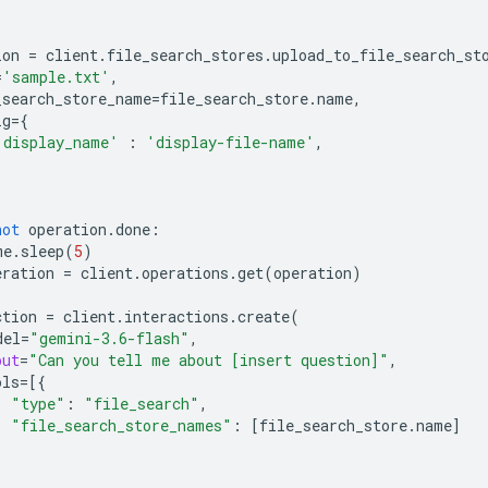
ion
=
client
.
file_search_stores
.
upload_to_file_search_st
=
'sample.txt'
,
_search_store_name
=
file_search_store
.
name
,
ig
=
{
'display_name'
:
'display-file-name'
,
not
operation
.
done
:
me
.
sleep
(
5
)
eration
=
client
.
operations
.
get
(
operation
)
ction
=
client
.
interactions
.
create
(
del
=
"gemini-3.6-flash"
,
put
=
"Can you tell me about [insert question]"
,
ols
=
[{
"type"
:
"file_search"
,
"file_search_store_names"
:
[
file_search_store
.
name
]