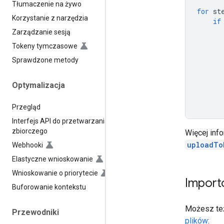
Tłumaczenie na żywo
for
st
Korzystanie z narzędzia
if
Zarządzanie sesją
Tokeny tymczasowe
Sprawdzone metody
Optymalizacja
Przegląd
Interfejs API do przetwarzania
zbiorczego
Więcej info
uploadTo
Webhooki
Elastyczne wnioskowanie
Wnioskowanie o priorytecie
Import
Buforowanie kontekstu
Możesz też 
Przewodniki
plików
: