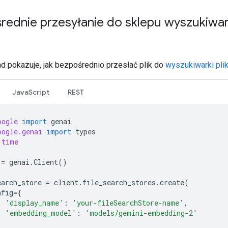
rednie przesyłanie do sklepu wyszukiwar
ad pokazuje, jak bezpośrednio przesłać plik do
wyszukiwarki pli
JavaScript
REST
oogle
import
genai
oogle.genai
import
types
time
=
genai
.
Client
()
earch_store
=
client
.
file_search_stores
.
create
(
nfig
=
{
'display_name'
:
'your-fileSearchStore-name'
,
'embedding_model'
:
'models/gemini-embedding-2'