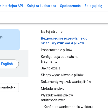
 interfejsu API
Książka kucharska
Społeczność
Zaloguj się
Na tej stronie
go
Bezpośrednie przesyłanie do
sklepu wyszukiwarki plików
Importowanie plików
Konfiguracja podziału na
fragmenty
Jak to działa
Sklepy wyszukiwania plików
Dokumenty wyszukiwania plików
mmended)
Metadane pliku
Wyszukiwanie plików
multimodalnych
Konfigurowanie modelu wektora