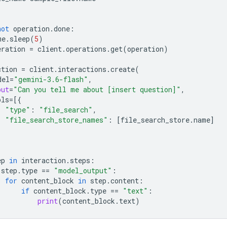
not
operation
.
done
:
me
.
sleep
(
5
)
eration
=
client
.
operations
.
get
(
operation
)
ction
=
client
.
interactions
.
create
(
del
=
"gemini-3.6-flash"
,
put
=
"Can you tell me about [insert question]"
,
ols
=
[{
"type"
:
"file_search"
,
"file_search_store_names"
:
[
file_search_store
.
name
]
ep
in
interaction
.
steps
:
step
.
type
==
"model_output"
:
for
content_block
in
step
.
content
:
if
content_block
.
type
==
"text"
:
print
(
content_block
.
text
)