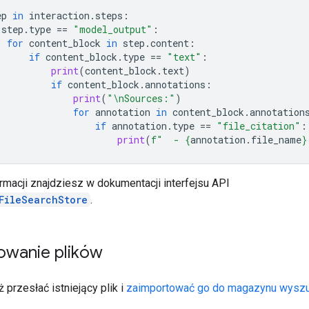
ep
in
interaction
.
steps
:
step
.
type
==
"model_output"
:
for
content_block
in
step
.
content
:
if
content_block
.
type
==
"text"
:
print
(
content_block
.
text
)
if
content_block
.
annotations
:
print
(
"
\n
Sources:"
)
for
annotation
in
content_block
.
annotation
if
annotation
.
type
==
"file_citation"
:
print
(
f
"  - 
{
annotation
.
file_name
}
rmacji znajdziesz w dokumentacji interfejsu API
FileSearchStore
.
owanie plików
przesłać istniejący plik i
zaimportować go do magazynu wyszu