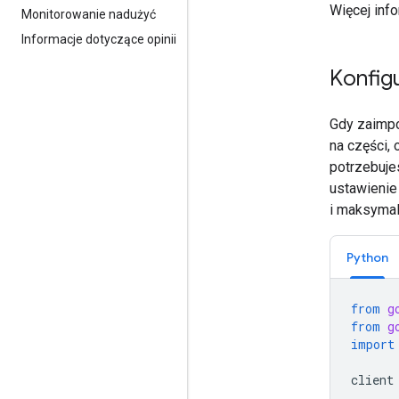
Więcej inf
Monitorowanie nadużyć
Informacje dotyczące opinii
Konfig
Gdy zaimpo
na części,
potrzebujes
ustawieni
i maksymal
Python
from
g
from
g
import
client