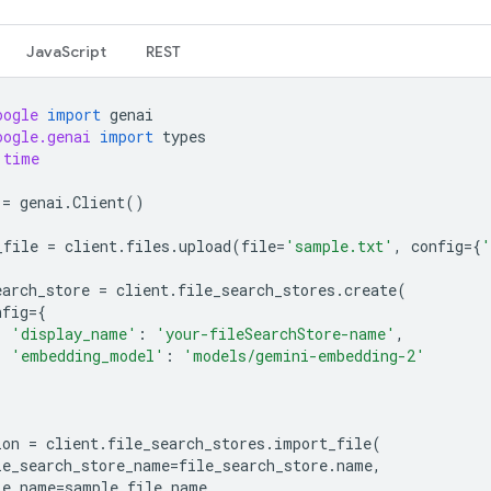
JavaScript
REST
oogle
import
genai
oogle.genai
import
types
time
=
genai
.
Client
()
_file
=
client
.
files
.
upload
(
file
=
'sample.txt'
,
config
=
{
'
earch_store
=
client
.
file_search_stores
.
create
(
nfig
=
{
'display_name'
:
'your-fileSearchStore-name'
,
'embedding_model'
:
'models/gemini-embedding-2'
ion
=
client
.
file_search_stores
.
import_file
(
le_search_store_name
=
file_search_store
.
name
,
le_name
=
sample_file
.
name