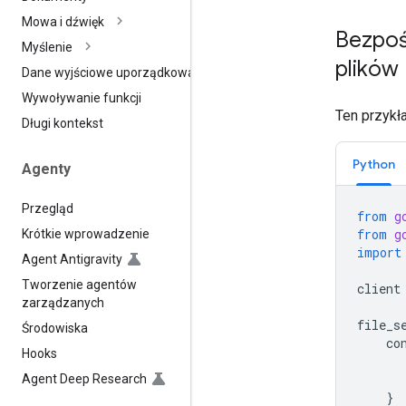
Mowa i dźwięk
Bezpoś
Myślenie
plików
Dane wyjściowe uporządkowane
Wywoływanie funkcji
Ten przykł
Długi kontekst
Python
Agenty
Przegląd
from
g
from
g
Krótkie wprowadzenie
import
Agent Antigravity
Tworzenie agentów
client
zarządzanych
file_s
Środowiska
co
Hooks
Agent Deep Research
}