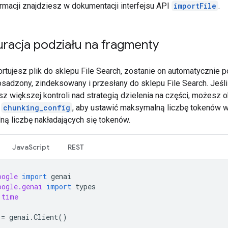
ormacji znajdziesz w dokumentacji interfejsu API
importFile
.
uracja podziału na fragmenty
rtujesz plik do sklepu File Search, zostanie on automatycznie 
 osadzony, zindeksowany i przesłany do sklepu File Search. Jeśli
z większej kontroli nad strategią dzielenia na części, możesz o
e
chunking_config
, aby ustawić maksymalną liczbę tokenów w
ną liczbę nakładających się tokenów.
JavaScript
REST
oogle
import
genai
oogle.genai
import
types
time
=
genai
.
Client
()