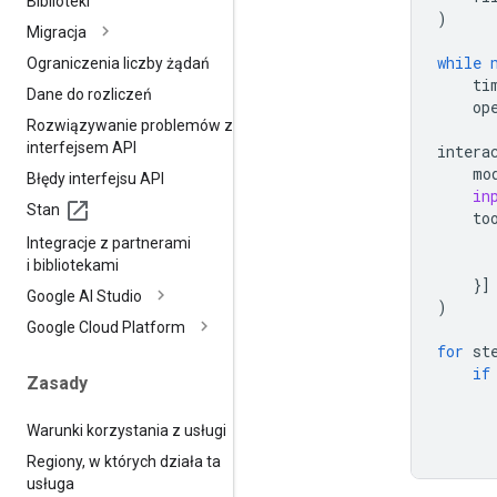
Biblioteki
)
Migracja
while
Ograniczenia liczby żądań
ti
Dane do rozliczeń
op
Rozwiązywanie problemów z
interfejsem API
intera
mo
Błędy interfejsu API
in
Stan
to
Integracje z partnerami
i bibliotekami
}]
Google AI Studio
)
Google Cloud Platform
for
st
if
Zasady
Warunki korzystania z usługi
Regiony
,
w których działa ta
usługa