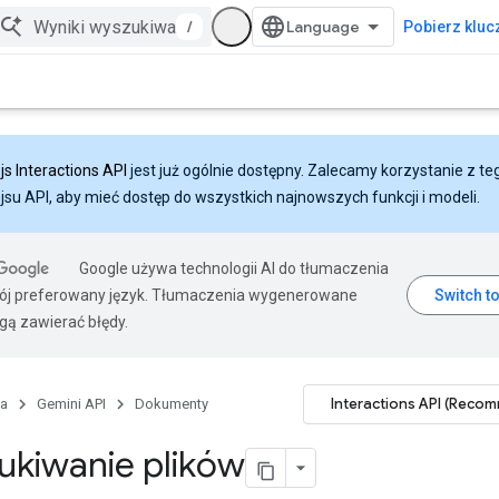
/
Pobierz klucz
js Interactions API
jest już ogólnie dostępny. Zalecamy korzystanie z te
ejsu API, aby mieć dostęp do wszystkich najnowszych funkcji i modeli.
Google używa technologii AI do tłumaczenia
wój preferowany język. Tłumaczenia wygenerowane
gą zawierać błędy.
Interactions API (Reco
na
Gemini API
Dokumenty
ukiwanie plików