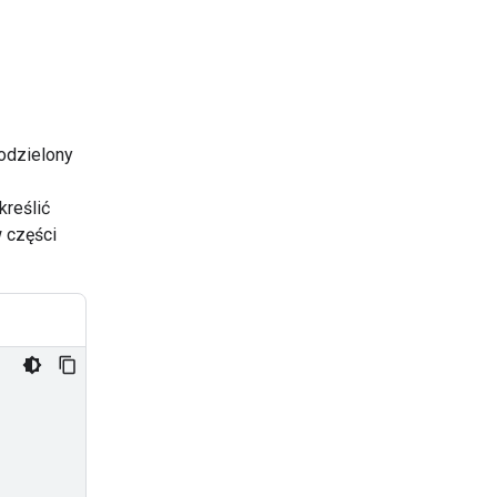
podzielony
kreślić
 części