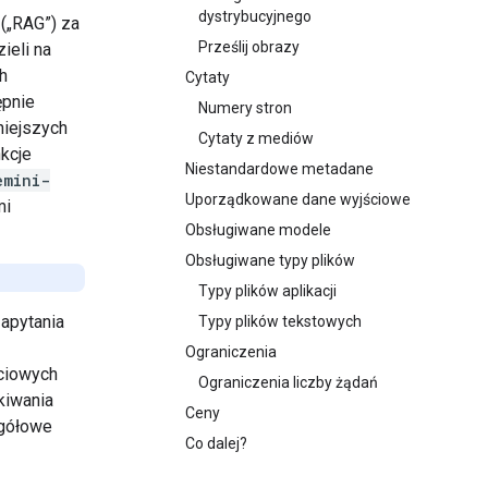
dystrybucyjnego
(„RAG”) za
Prześlij obrazy
ieli na
h
Cytaty
ępnie
Numery stron
niejszych
Cytaty z mediów
kcje
Niestandardowe metadane
emini-
Uporządkowane dane wyjściowe
mi
Obsługiwane modele
Obsługiwane typy plików
Typy plików aplikacji
apytania
Typy plików tekstowych
Ograniczenia
ściowych
Ograniczenia liczby żądań
kiwania
Ceny
egółowe
Co dalej?