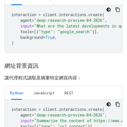
interaction
=
client
.
interactions
.
create
(
agent
=
"deep-research-preview-04-2026"
,
input
=
"What are the latest developments in qua
tools
=
[{
"type"
:
"google_search"
}],
background
=
True
,
)
網址背景資訊
讓代理程式讀取及摘要特定網頁內容：
Python
JavaScript
REST
interaction
=
client
.
interactions
.
create
(
agent
=
"deep-research-preview-04-2026"
,
input
=
"Summarize the content of https://www.wi
tools
=
[{
"type"
:
"url_context"
}],