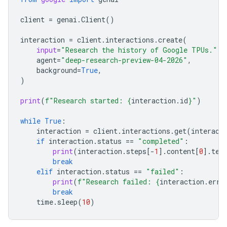
client
=
genai
.
Client
()
interaction
=
client
.
interactions
.
create
(
input
=
"Research the history of Google TPUs."
,
agent
=
"deep-research-preview-04-2026"
,
background
=
True
,
)
print
(
f
"Research started: 
{
interaction
.
id
}
"
)
while
True
:
interaction
=
client
.
interactions
.
get
(
interact
if
interaction
.
status
==
"completed"
:
print
(
interaction
.
steps
[
-
1
]
.
content
[
0
]
.
tex
break
elif
interaction
.
status
==
"failed"
:
print
(
f
"Research failed: 
{
interaction
.
erro
break
time
.
sleep
(
10
)