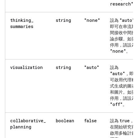
research"
。
thinking
_
string
"none"
"auto"
設為
summaries
即可在串流期
間接收中間推
論步驟。如要
停用，請設為
"none"
。
visualization
string
"auto"
設為
"auto"
，即
可啟用代理程
式生成的圖表
和圖片。如要
停用，請設為
"off"
。
collaborative
_
boolean
false
true
設為
，
planning
在開始研究前
啟用多輪計畫