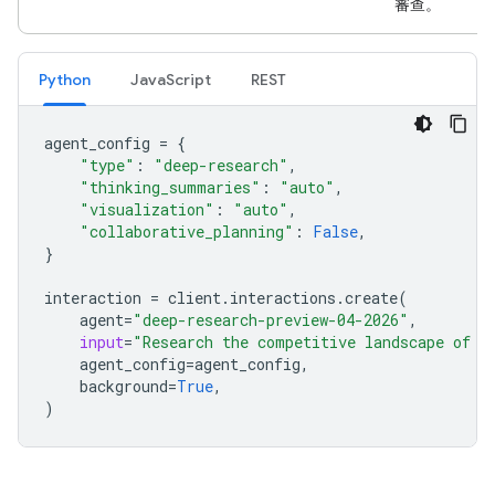
審查。
Python
JavaScript
REST
agent_config
=
{
"type"
:
"deep-research"
,
"thinking_summaries"
:
"auto"
,
"visualization"
:
"auto"
,
"collaborative_planning"
:
False
,
}
interaction
=
client
.
interactions
.
create
(
agent
=
"deep-research-preview-04-2026"
,
input
=
"Research the competitive landscape of c
agent_config
=
agent_config
,
background
=
True
,
)