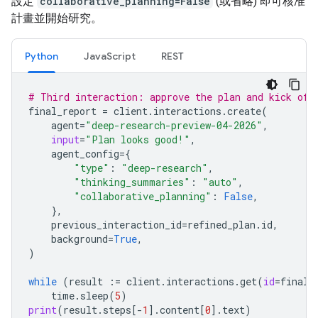
設定
collaborative_planning=False
(或省略) 即可核准
計畫並開始研究。
Python
JavaScript
REST
# Third interaction: approve the plan and kick off
final_report
=
client
.
interactions
.
create
(
agent
=
"deep-research-preview-04-2026"
,
input
=
"Plan looks good!"
,
agent_config
=
{
"type"
:
"deep-research"
,
"thinking_summaries"
:
"auto"
,
"collaborative_planning"
:
False
,
},
previous_interaction_id
=
refined_plan
.
id
,
background
=
True
,
)
while
(
result
:=
client
.
interactions
.
get
(
id
=
final_
time
.
sleep
(
5
)
print
(
result
.
steps
[
-
1
]
.
content
[
0
]
.
text
)