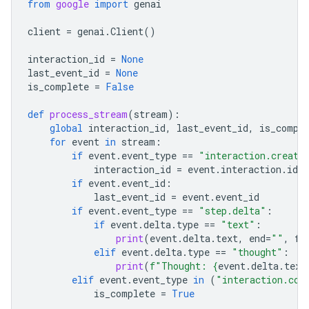
from
google
import
genai
client
=
genai
.
Client
()
interaction_id
=
None
last_event_id
=
None
is_complete
=
False
def
process_stream
(
stream
):
global
interaction_id
,
last_event_id
,
is_compl
for
event
in
stream
:
if
event
.
event_type
==
"interaction.create
interaction_id
=
event
.
interaction
.
id
if
event
.
event_id
:
last_event_id
=
event
.
event_id
if
event
.
event_type
==
"step.delta"
:
if
event
.
delta
.
type
==
"text"
:
print
(
event
.
delta
.
text
,
end
=
""
,
fl
elif
event
.
delta
.
type
==
"thought"
:
print
(
f
"Thought: 
{
event
.
delta
.
text
elif
event
.
event_type
in
(
"interaction.com
is_complete
=
True