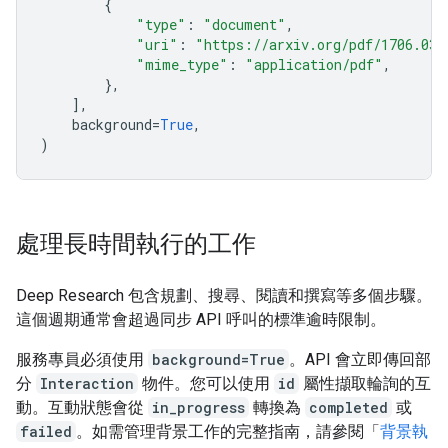
{
"type"
:
"document"
,
"uri"
:
"https://arxiv.org/pdf/1706.037
"mime_type"
:
"application/pdf"
,
},
],
background
=
True
,
)
處理長時間執行的工作
Deep Research 包含規劃、搜尋、閱讀和撰寫等多個步驟。
這個週期通常會超過同步 API 呼叫的標準逾時限制。
服務專員必須使用
background=True
。API 會立即傳回部
分
Interaction
物件。您可以使用
id
屬性擷取輪詢的互
動。互動狀態會從
in_progress
轉換為
completed
或
failed
。如需管理背景工作的完整指南，請參閱「
背景執