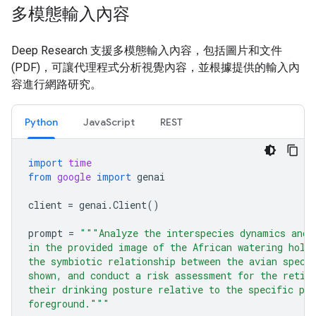
多模態輸入內容
Deep Research 支援多模態輸入內容，包括圖片和文件
(PDF)，可讓代理程式分析視覺內容，並根據提供的輸入內
容進行網路研究。
Python
JavaScript
REST
import
time
from
google
import
genai
client
=
genai
.
Client
()
prompt
=
"""Analyze the interspecies dynamics and 
in the provided image of the African watering hole
the symbiotic relationship between the avian speci
shown, and conduct a risk assessment for the retic
their drinking posture relative to the specific pre
foreground."""