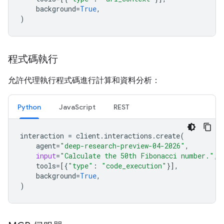
background
=
True
,
)
程式碼執行
允許代理執行程式碼進行計算和資料分析：
Python
JavaScript
REST
interaction
=
client
.
interactions
.
create
(
agent
=
"deep-research-preview-04-2026"
,
input
=
"Calculate the 50th Fibonacci number."
,
tools
=
[{
"type"
:
"code_execution"
}],
background
=
True
,
)