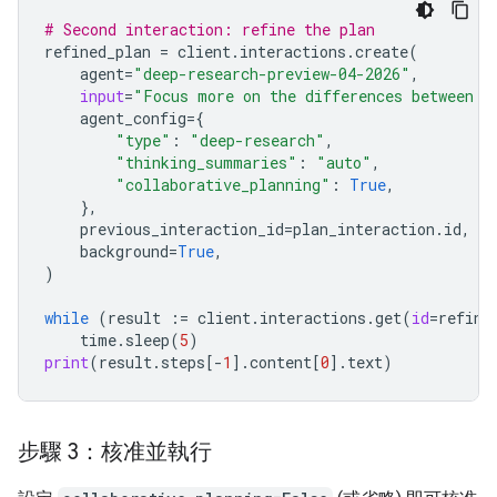
# Second interaction: refine the plan
refined_plan
=
client
.
interactions
.
create
(
agent
=
"deep-research-preview-04-2026"
,
input
=
"Focus more on the differences between G
agent_config
=
{
"type"
:
"deep-research"
,
"thinking_summaries"
:
"auto"
,
"collaborative_planning"
:
True
,
},
previous_interaction_id
=
plan_interaction
.
id
,
background
=
True
,
)
while
(
result
:=
client
.
interactions
.
get
(
id
=
refine
time
.
sleep
(
5
)
print
(
result
.
steps
[
-
1
]
.
content
[
0
]
.
text
)
步驟 3：核准並執行