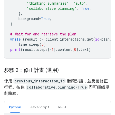
"thinking_summaries"
:
"auto"
,
"collaborative_planning"
:
True
,
},
background
=
True
,
)
# Wait for and retrieve the plan
while
(
result
:=
client
.
interactions
.
get
(
id
=
plan_i
time
.
sleep
(
5
)
print
(
result
.
steps
[
-
1
]
.
content
[
0
]
.
text
)
步驟 2：修正計畫 (選用)
使用
previous_interaction_id
繼續對話，並反覆修正
行程。按住
collaborative_planning=True
即可繼續規
劃路線。
Python
JavaScript
REST