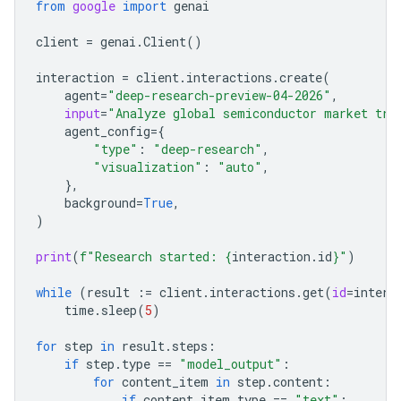
from
google
import
genai
client
=
genai
.
Client
()
interaction
=
client
.
interactions
.
create
(
agent
=
"deep-research-preview-04-2026"
,
input
=
"Analyze global semiconductor market tre
agent_config
=
{
"type"
:
"deep-research"
,
"visualization"
:
"auto"
,
},
background
=
True
,
)
print
(
f
"Research started: 
{
interaction
.
id
}
"
)
while
(
result
:=
client
.
interactions
.
get
(
id
=
intera
time
.
sleep
(
5
)
for
step
in
result
.
steps
:
if
step
.
type
==
"model_output"
:
for
content_item
in
step
.
content
:
if
content_item
.
type
==
"text"
: