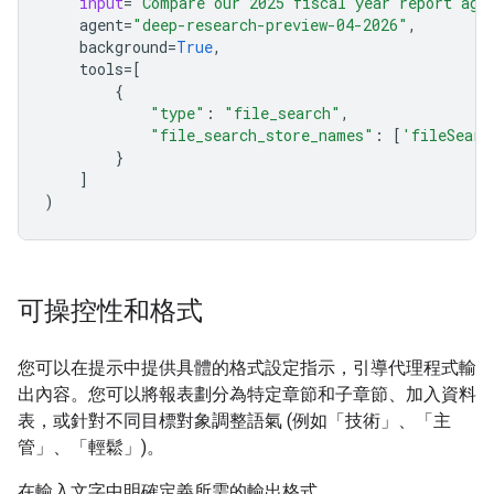
input
=
"Compare our 2025 fiscal year report aga
agent
=
"deep-research-preview-04-2026"
,
background
=
True
,
tools
=
[
{
"type"
:
"file_search"
,
"file_search_store_names"
:
[
'fileSearc
}
]
)
可操控性和格式
您可以在提示中提供具體的格式設定指示，引導代理程式輸
出內容。您可以將報表劃分為特定章節和子章節、加入資料
表，或針對不同目標對象調整語氣 (例如「技術」、「主
管」、「輕鬆」)。
在輸入文字中明確定義所需的輸出格式。