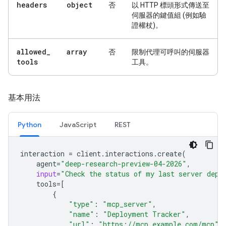
headers
object
否
以 HTTP 標頭形式傳送至
伺服器的鍵值組 (例如驗
證權杖)。
allowed
_
array
否
限制代理可呼叫的伺服器
tools
工具。
基本用法
Python
JavaScript
REST
interaction
=
client
.
interactions
.
create
(
agent
=
"deep-research-preview-04-2026"
,
input
=
"Check the status of my last server depl
tools
=
[
{
"type"
:
"mcp_server"
,
"name"
:
"Deployment Tracker"
,
"url"
:
"https://mcp.example.com/mcp"
,