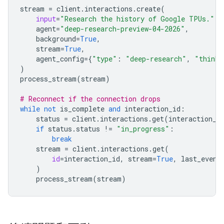
stream
=
client
.
interactions
.
create
(
input
=
"Research the history of Google TPUs."
,
agent
=
"deep-research-preview-04-2026"
,
background
=
True
,
stream
=
True
,
agent_config
=
{
"type"
:
"deep-research"
,
"thinki
)
process_stream
(
stream
)
# Reconnect if the connection drops
while
not
is_complete
and
interaction_id
:
status
=
client
.
interactions
.
get
(
interaction_i
if
status
.
status
!=
"in_progress"
:
break
stream
=
client
.
interactions
.
get
(
id
=
interaction_id
,
stream
=
True
,
last_event
)
process_stream
(
stream
)