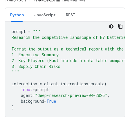
Python
JavaScript
REST
prompt
=
"""
Research the competitive landscape of EV batteries
Format the output as a technical report with the f
1. Executive Summary
2. Key Players (Must include a data table comparin
3. Supply Chain Risks
"""
interaction
=
client
.
interactions
.
create
(
input
=
prompt
,
agent
=
"deep-research-preview-04-2026"
,
background
=
True
)