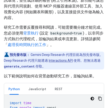
訊環境，並生成詳細的報告 (附上引用來源)。新功能可讓您
與代理共同規劃、使用 MCP 伺服器連線至外部工具、加入
視覺化內容 (例如圖表和圖形)，以及直接提供文件做為輸入
內容。
研究工作需要反覆搜尋和閱讀，可能需要幾分鐘才能完成。
您必須使用
背景執行
(設定
background=true
)，以非同步
方式執行代理程式，並輪詢結果或串流更新。詳情請參閱
「
處理長時間執行的工作
」。
預先發布版：
Gemini Deep Research 代理目前為預先發布版。
Deep Research 代理只能透過
Interactions API
使用。您無法透過
generate_content
存取。
以下範例說明如何在背景啟動研究工作，並輪詢結果。
Python
JavaScript
REST
import
time
from
google
import
genai