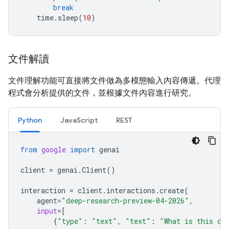
break
time
.
sleep
(
10
)
文件解讀
文件理解功能可直接將文件做為多模態輸入內容傳遞。代理
程式會分析提供的文件，並根據文件內容進行研究。
Python
JavaScript
REST
from
google
import
genai
client
=
genai
.
Client
()
interaction
=
client
.
interactions
.
create
(
agent
=
"deep-research-preview-04-2026"
,
input
=
[
{
"type"
:
"text"
,
"text"
:
"What is this do