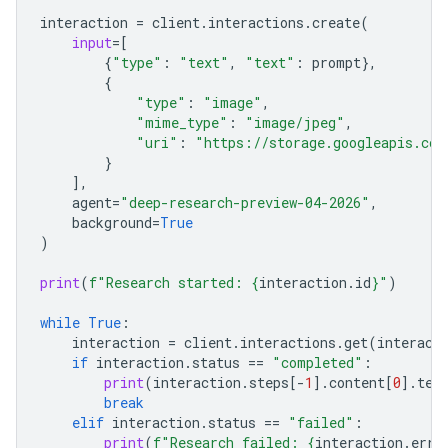
interaction
=
client
.
interactions
.
create
(
input
=
[
{
"type"
:
"text"
,
"text"
:
prompt
},
{
"type"
:
"image"
,
"mime_type"
:
"image/jpeg"
,
"uri"
:
"https://storage.googleapis.com
}
],
agent
=
"deep-research-preview-04-2026"
,
background
=
True
)
print
(
f
"Research started: 
{
interaction
.
id
}
"
)
while
True
:
interaction
=
client
.
interactions
.
get
(
interact
if
interaction
.
status
==
"completed"
:
print
(
interaction
.
steps
[
-
1
]
.
content
[
0
]
.
tex
break
elif
interaction
.
status
==
"failed"
:
print
(
f
"Research failed: 
{
interaction
.
erro