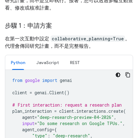
研究計畫，而不是立即執行。接著，您可以透過多輪互動查
看、修改或核准計畫。
步驟 1：申請方案
在第一次互動中設定
collaborative_planning=True
。
代理會傳回研究計畫，而不是完整報告。
Python
JavaScript
REST
from
google
import
genai
client
=
genai
.
Client
()
# First interaction: request a research plan
plan_interaction
=
client
.
interactions
.
create
(
agent
=
"deep-research-preview-04-2026"
,
input
=
"Do some research on Google TPUs."
,
agent_config
=
{
"type"
:
"deep-research"
,