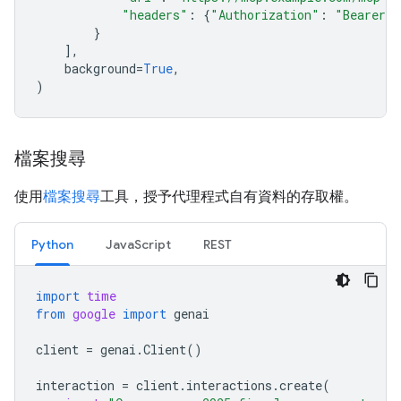
"headers"
:
{
"Authorization"
:
"Bearer m
}
],
background
=
True
,
)
檔案搜尋
使用
檔案搜尋
工具，授予代理程式自有資料的存取權。
Python
JavaScript
REST
import
time
from
google
import
genai
client
=
genai
.
Client
()
interaction
=
client
.
interactions
.
create
(