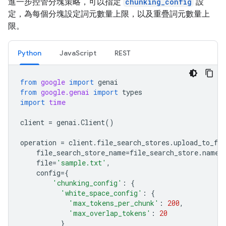
進一步控管分塊策略，可以指定
chunking_config
設
定，為每個分塊設定詞元數量上限，以及重疊詞元數量上
限。
Python
JavaScript
REST
from
google
import
genai
from
google.genai
import
types
import
time
client
=
genai
.
Client
()
operation
=
client
.
file_search_stores
.
upload_to_fil
file_search_store_name
=
file_search_store
.
name
,
file
=
'sample.txt'
,
config
=
{
'chunking_config'
:
{
'white_space_config'
:
{
'max_tokens_per_chunk'
:
200
,
'max_overlap_tokens'
:
20
}