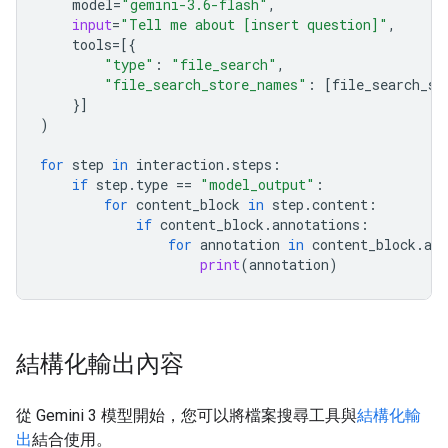
model
=
"gemini-3.6-flash"
,
input
=
"Tell me about [insert question]"
,
tools
=
[{
"type"
:
"file_search"
,
"file_search_store_names"
:
[
file_search_st
}]
)
for
step
in
interaction
.
steps
:
if
step
.
type
==
"model_output"
:
for
content_block
in
step
.
content
:
if
content_block
.
annotations
:
for
annotation
in
content_block
.
ann
print
(
annotation
)
結構化輸出內容
從 Gemini 3 模型開始，您可以將檔案搜尋工具與
結構化輸
出
結合使用。