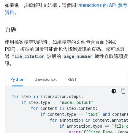
如要進一步瞭解引文結構，請參閱
Interactions 的 API 參考
資料
。
頁碼
使用檔案搜尋功能時，如果搜尋的文件包含頁面 (例如
PDF)，模型的回覆可能會包含找到資訊的頁碼。您可以透
過
file_citation
註解的
page_number
屬性存取這項資
訊。
Python
JavaScript
REST
for
step
in
interaction
.
steps
:
if
step
.
type
==
"model_output"
:
for
content
in
step
.
content
:
if
content
.
type
==
"text"
and
content
.
for
annotation
in
content
.
annotatio
if
annotation
.
type
==
"file_ci
print
(
f
"Cited Page: 
{
annot