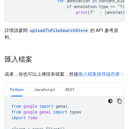
for
annotation
in
content_block
if
annotation
.
type
==
"fil
print
(
f
"  - 
{
annotatio
詳情請參閱
uploadToFileSearchStore
的 API 參考資
料。
匯入檔案
或者，你也可以上傳現有檔案，然後
匯入檔案搜尋儲存庫
：
Python
JavaScript
REST
from
google
import
genai
from
google.genai
import
types
import
time