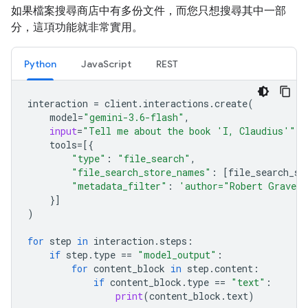
如果檔案搜尋商店中有多份文件，而您只想搜尋其中一部
分，這項功能就非常實用。
Python
JavaScript
REST
interaction
=
client
.
interactions
.
create
(
model
=
"gemini-3.6-flash"
,
input
=
"Tell me about the book 'I, Claudius'"
,
tools
=
[{
"type"
:
"file_search"
,
"file_search_store_names"
:
[
file_search_st
"metadata_filter"
:
'author="Robert Graves
}]
)
for
step
in
interaction
.
steps
:
if
step
.
type
==
"model_output"
:
for
content_block
in
step
.
content
:
if
content_block
.
type
==
"text"
:
print
(
content_block
.
text
)