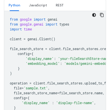
Python
JavaScript
REST
from
google
import
genai
from
google.genai
import
types
import
time
client
=
genai
.
Client
()
file_search_store
=
client
.
file_search_stores
.
creat
config
=
{
'display_name'
:
'your-fileSearchStore-name
'embedding_model'
:
'models/gemini-embeddi
}
)
operation
=
client
.
file_search_stores
.
upload_to_fil
file
=
'sample.txt'
,
file_search_store_name
=
file_search_store
.
name
,
config
=
{
'display_name'
:
'display-file-name'
,
}