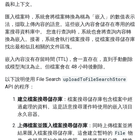
義和上下文。
匯入檔案時，系統會將檔案轉換為稱為「嵌入」
的數值表示
法，擷取上傳內容的語意。這些嵌入內容會儲存在專用的檔
案搜尋資料庫中。 您進行查詢時，系統也會將查詢內容轉
換為嵌入。接著，系統會執行檔案搜尋，從檔案搜尋儲存庫
找出最相似且相關的文件區塊。
嵌入內容沒有存留時間 (TTL)，會一直存在，直到手動刪除
或模型淘汰為止。但檔案會在 48 小時後刪除。
以下說明使用 File Search
uploadToFileSearchStore
API 的程序：
建立檔案搜尋儲存庫
：檔案搜尋儲存庫包含檔案中經
過處理的資料。這是語意搜尋運作時使用的嵌入項目
永久容器。
上傳檔案並匯入檔案搜尋儲存庫
：同時上傳檔案並將
結果匯入檔案搜尋儲存庫。這會建立暫時的
File
物