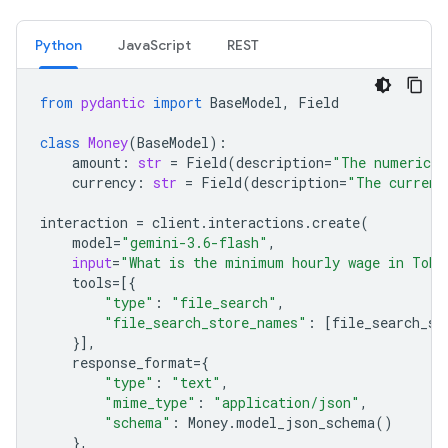
Python
JavaScript
REST
from
pydantic
import
BaseModel
,
Field
class
Money
(
BaseModel
):
amount
:
str
=
Field
(
description
=
"The numerical
currency
:
str
=
Field
(
description
=
"The currenc
interaction
=
client
.
interactions
.
create
(
model
=
"gemini-3.6-flash"
,
input
=
"What is the minimum hourly wage in Toky
tools
=
[{
"type"
:
"file_search"
,
"file_search_store_names"
:
[
file_search_st
}],
response_format
=
{
"type"
:
"text"
,
"mime_type"
:
"application/json"
,
"schema"
:
Money
.
model_json_schema
()
},