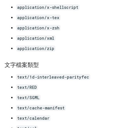
application/x-shellscript
application/x-tex
application/x-zsh
application/xml
application/zip
文字檔案類型
text/1d-interleaved-parityfec
text/RED
text/SGML
text/cache-manifest
text/calendar