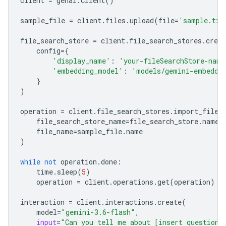
client
=
genai
.
Client
()
sample_file
=
client
.
files
.
upload
(
file
=
'sample.txt
file_search_store
=
client
.
file_search_stores
.
creat
config
=
{
'display_name'
:
'your-fileSearchStore-name
'embedding_model'
:
'models/gemini-embeddi
}
)
operation
=
client
.
file_search_stores
.
import_file
(
file_search_store_name
=
file_search_store
.
name
,
file_name
=
sample_file
.
name
)
while
not
operation
.
done
:
time
.
sleep
(
5
)
operation
=
client
.
operations
.
get
(
operation
)
interaction
=
client
.
interactions
.
create
(
model
=
"gemini-3.6-flash"
,
input
=
"Can you tell me about [insert question]