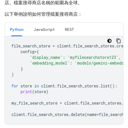
店。檔案搜尋商店名稱的範圍為全球。
以下舉例說明如何管理檔案搜尋商店：
Python
JavaScript
REST
file_search_store
=
client
.
file_search_stores
.
creat
config
=
{
'display_name'
:
'myfilesearchstore123'
,
'embedding_model'
:
'models/gemini-embeddi
}
)
for
store
in
client
.
file_search_stores
.
list
():
print
(
store
)
my_file_search_store
=
client
.
file_search_stores
.
g
client
.
file_search_stores
.
delete
(
name
=
file_search_