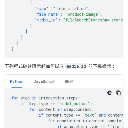
{
"type"
:
"file_citation"
,
"file_name"
:
"product_image"
,
"media_id"
:
"fileSearchStores/my-store-1
}
]
}
]
}
下列程式碼片段示範如何擷取
media_id
並下載媒體：
Python
JavaScript
REST
for
step
in
interaction
.
steps
:
if
step
.
type
==
"model_output"
:
for
content
in
step
.
content
:
if
content
.
type
==
"text"
and
content
.
for
annotation
in
content
.
annotatio
if
annotation
.
type
==
"file_ci