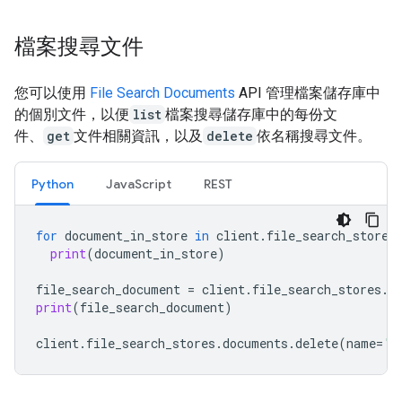
檔案搜尋文件
您可以使用
File Search Documents
API 管理檔案儲存庫中
的個別文件，以便
list
檔案搜尋儲存庫中的每份文
件、
get
文件相關資訊，以及
delete
依名稱搜尋文件。
Python
JavaScript
REST
for
document_in_store
in
client
.
file_search_stores
print
(
document_in_store
)
file_search_document
=
client
.
file_search_stores
.
d
print
(
file_search_document
)
client
.
file_search_stores
.
documents
.
delete
(
name
=
'f