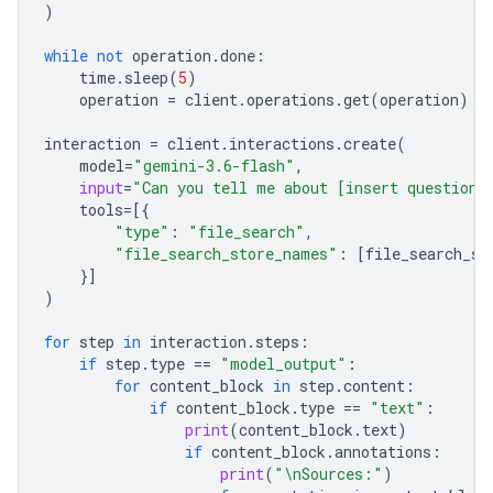
)
while
not
operation
.
done
:
time
.
sleep
(
5
)
operation
=
client
.
operations
.
get
(
operation
)
interaction
=
client
.
interactions
.
create
(
model
=
"gemini-3.6-flash"
,
input
=
"Can you tell me about [insert question]
tools
=
[{
"type"
:
"file_search"
,
"file_search_store_names"
:
[
file_search_st
}]
)
for
step
in
interaction
.
steps
:
if
step
.
type
==
"model_output"
:
for
content_block
in
step
.
content
:
if
content_block
.
type
==
"text"
:
print
(
content_block
.
text
)
if
content_block
.
annotations
:
print
(
"
\n
Sources:"
)