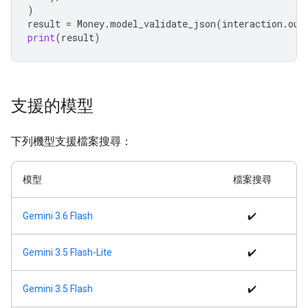
)
result
=
Money
.
model_validate_json
(
interaction
.
out
print
(
result
)
支援的模型
下列機型支援檔案搜尋：
模型
檔案搜尋
Gemini 3.6 Flash
✔️
Gemini 3.5 Flash-Lite
✔️
Gemini 3.5 Flash
✔️