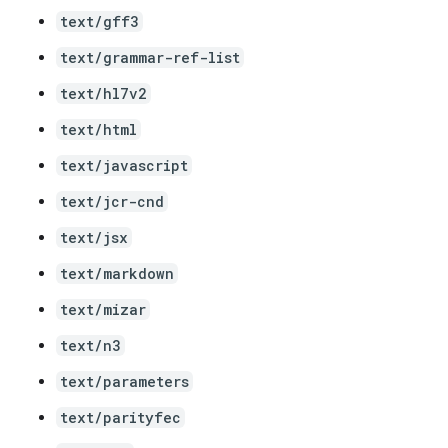
text/gff3
text/grammar-ref-list
text/hl7v2
text/html
text/javascript
text/jcr-cnd
text/jsx
text/markdown
text/mizar
text/n3
text/parameters
text/parityfec