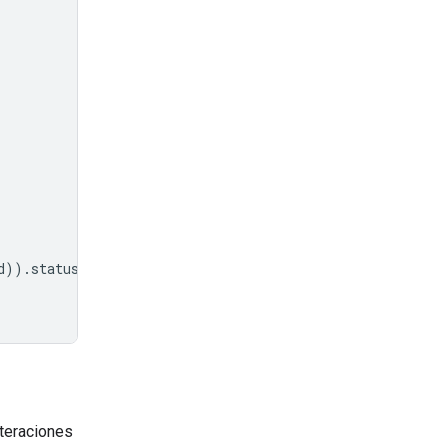
d
))
.
status
!=
"completed"
:
iteraciones