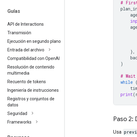
# Firs
plan_i
Guías
ag
in
API de Interactions
ag
Transmisión
Ejecución en segundo plano
Entrada del archivo
},
ba
Compatibilidad con Open
AI
)
Resolución de contenido
multimedia
# Wait
while
Recuento de tokens
ti
Ingeniería de instrucciones
print
(
Registros y conjuntos de
datos
Seguridad
Paso 2: 
Frameworks
Usa
previ