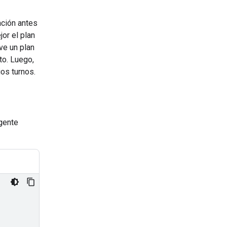
ación antes
jor el plan
ve un plan
to. Luego,
ios turnos.
agente