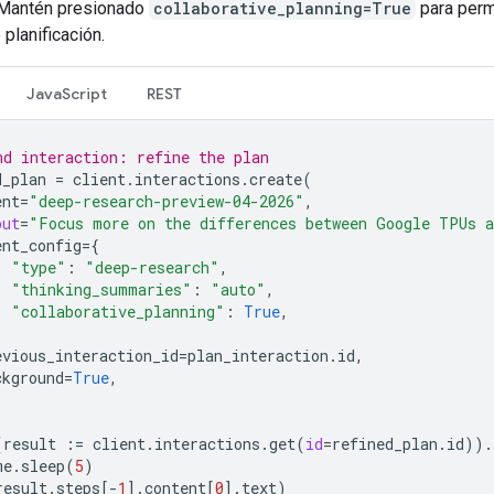
. Mantén presionado
collaborative_planning=True
para perm
planificación.
JavaScript
REST
nd interaction: refine the plan
d_plan
=
client
.
interactions
.
create
(
ent
=
"deep-research-preview-04-2026"
,
put
=
"Focus more on the differences between Google TPUs a
ent_config
=
{
"type"
:
"deep-research"
,
"thinking_summaries"
:
"auto"
,
"collaborative_planning"
:
True
,
evious_interaction_id
=
plan_interaction
.
id
,
ckground
=
True
,
(
result
:=
client
.
interactions
.
get
(
id
=
refined_plan
.
id
))
.
me
.
sleep
(
5
)
result
.
steps
[
-
1
]
.
content
[
0
]
.
text
)