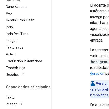
El agente d
Nano Banana
autónoma t
Veo
navega por
Gemini Omni Flash
citas. Las 
Lyria
agente, con
Lyria Real
Time
visualizac
entrada.
Imagen
Texto a voz
Las tareas 
Activo
varios min
Traducción instantánea
backgrou
resultados 
Embeddings
duración
pa
Robótica
Versión 
Capacidades principales
versión prel
Interactions
Texto
Imagen
En el sigui