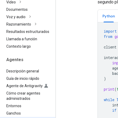
segundo pl
Video
Documentos
Python
Voz y audio
Razonamiento
import
Resultados estructurados
from
g
Llamada a función
Contexto largo
client
intera
Agentes
in
ag
Descripción general
ba
)
Guía de inicio rápido
Agente de Antigravity
print
(
Cómo crear agentes
administrados
while
in
Entornos
if
Ganchos