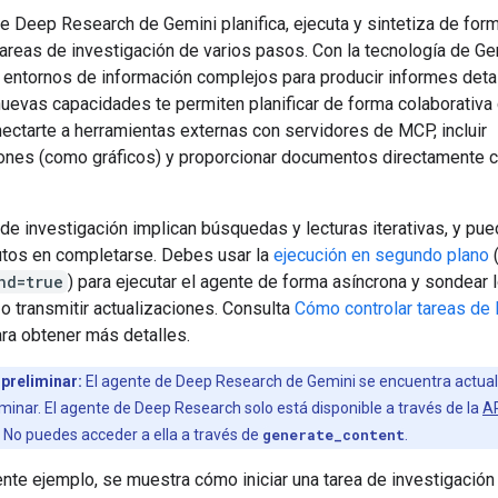
e Deep Research de Gemini planifica, ejecuta y sintetiza de for
areas de investigación de varios pasos. Con la tecnología de Ge
 entornos de información complejos para producir informes deta
nuevas capacidades te permiten planificar de forma colaborativa 
ectarte a herramientas externas con servidores de MCP, incluir
iones (como gráficos) y proporcionar documentos directamente
de investigación implican búsquedas y lecturas iterativas, y pue
utos en completarse. Debes usar la
ejecución en segundo plano
(
nd=true
) para ejecutar el agente de forma asíncrona y sondear 
o transmitir actualizaciones. Consulta
Cómo controlar tareas de 
ra obtener más detalles.
preliminar:
El agente de Deep Research de Gemini se encuentra actua
iminar. El agente de Deep Research solo está disponible a través de la
AP
. No puedes acceder a ella a través de
generate_content
.
ente ejemplo, se muestra cómo iniciar una tarea de investigación