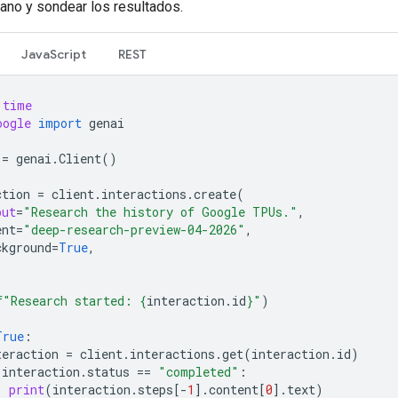
ano y sondear los resultados.
JavaScript
REST
time
oogle
import
genai
=
genai
.
Client
()
ction
=
client
.
interactions
.
create
(
put
=
"Research the history of Google TPUs."
,
ent
=
"deep-research-preview-04-2026"
,
ckground
=
True
,
f
"Research started: 
{
interaction
.
id
}
"
)
True
:
teraction
=
client
.
interactions
.
get
(
interaction
.
id
)
interaction
.
status
==
"completed"
:
print
(
interaction
.
steps
[
-
1
]
.
content
[
0
]
.
text
)