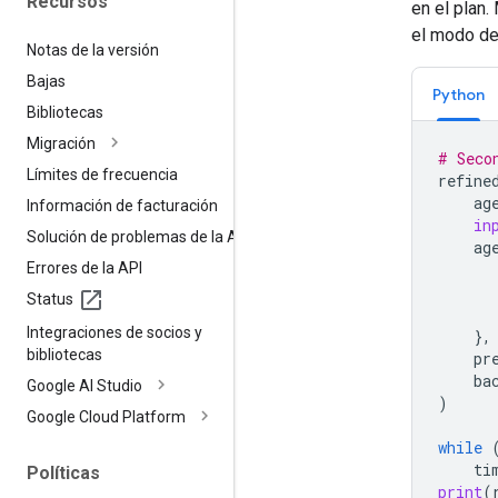
Recursos
en el plan
el modo de 
Notas de la versión
Bajas
Python
Bibliotecas
Migración
# Seco
Límites de frecuencia
refine
ag
Información de facturación
in
Solución de problemas de la API
ag
Errores de la API
Status
Integraciones de socios y
},
bibliotecas
pr
ba
Google AI Studio
)
Google Cloud Platform
while
ti
Políticas
print
(