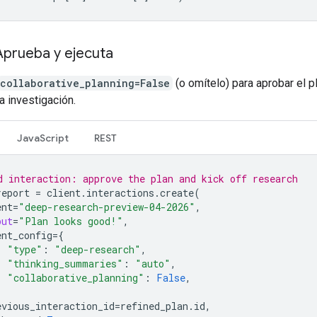
Aprueba y ejecuta
collaborative_planning=False
(o omítelo) para aprobar el p
a investigación.
JavaScript
REST
d interaction: approve the plan and kick off research
report
=
client
.
interactions
.
create
(
ent
=
"deep-research-preview-04-2026"
,
put
=
"Plan looks good!"
,
ent_config
=
{
"type"
:
"deep-research"
,
"thinking_summaries"
:
"auto"
,
"collaborative_planning"
:
False
,
evious_interaction_id
=
refined_plan
.
id
,