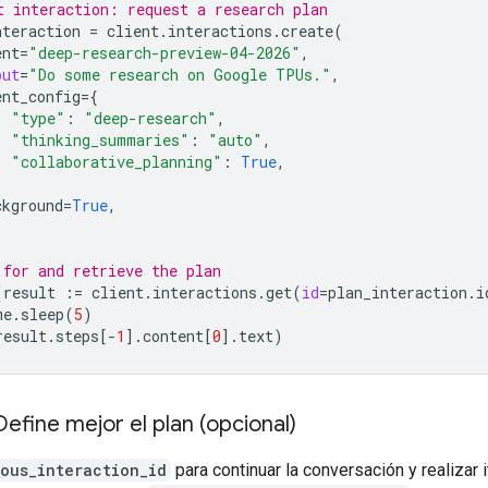
t interaction: request a research plan
nteraction
=
client
.
interactions
.
create
(
ent
=
"deep-research-preview-04-2026"
,
put
=
"Do some research on Google TPUs."
,
ent_config
=
{
"type"
:
"deep-research"
,
"thinking_summaries"
:
"auto"
,
"collaborative_planning"
:
True
,
ckground
=
True
,
 for and retrieve the plan
(
result
:=
client
.
interactions
.
get
(
id
=
plan_interaction
.
i
me
.
sleep
(
5
)
result
.
steps
[
-
1
]
.
content
[
0
]
.
text
)
Define mejor el plan (opcional)
ous_interaction_id
para continuar la conversación y realizar 