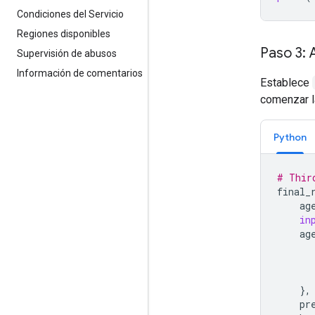
Condiciones del Servicio
Regiones disponibles
Paso 3: 
Supervisión de abusos
Información de comentarios
Establece
comenzar l
Python
# Thir
final_
ag
in
ag
},
pr