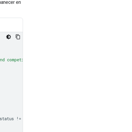
anecer en
nd competitor hardware, and less on the history."
,
status
!=
"completed"
: