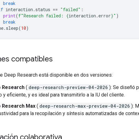
break
if
interaction
.
status
==
"failed"
:
print
(
f
"Research failed: 
{
interaction
.
error
}
"
)
break
me
.
sleep
(
10
)
nes compatibles
de Deep Research está disponible en dos versiones:
 Research
(
deep-research-preview-04-2026
): Se diseñó p
o y eficiente, y es ideal para transmitirlo a la IU del cliente.
 Research Max
(
deep-research-max-preview-04-2026
): 
stividad para la recopilación y síntesis automatizadas de contex
cación colaborativa