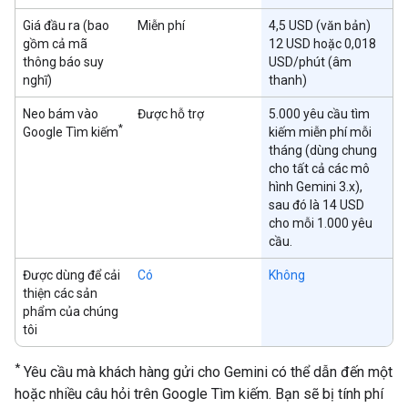
Giá đầu ra (bao
Miễn phí
4,5 USD (văn bản)
gồm cả mã
12 USD hoặc 0,018
thông báo suy
USD/phút (âm
nghĩ)
thanh)
Neo bám vào
Được hỗ trợ
5.000 yêu cầu tìm
*
Google Tìm kiếm
kiếm miễn phí mỗi
tháng (dùng chung
cho tất cả các mô
hình Gemini 3.x),
sau đó là 14 USD
cho mỗi 1.000 yêu
cầu.
Được dùng để cải
Có
Không
thiện các sản
phẩm của chúng
tôi
*
Yêu cầu mà khách hàng gửi cho Gemini có thể dẫn đến một
hoặc nhiều câu hỏi trên Google Tìm kiếm. Bạn sẽ bị tính phí