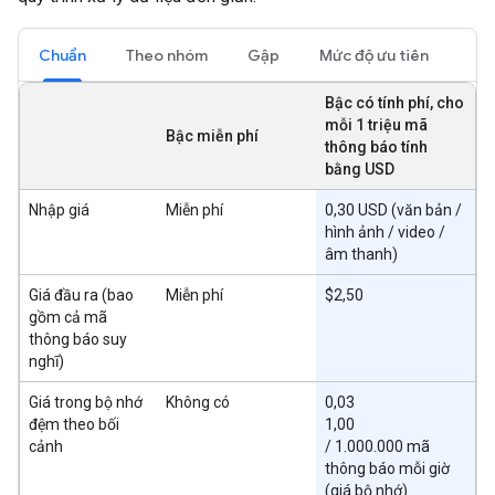
Chuẩn
Theo nhóm
Gập
Mức độ ưu tiên
Bậc có tính phí, cho
mỗi 1 triệu mã
Bậc miễn phí
thông báo tính
bằng USD
Nhập giá
Miễn phí
0,30 USD (văn bản /
hình ảnh / video /
âm thanh)
Giá đầu ra (bao
Miễn phí
$2,50
gồm cả mã
thông báo suy
nghĩ)
Giá trong bộ nhớ
Không có
0,03
đệm theo bối
1,00
cảnh
/ 1.000.000 mã
thông báo mỗi giờ
(giá bộ nhớ)