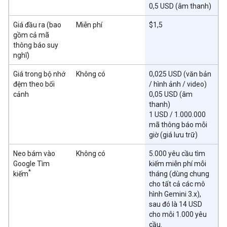
0,5 USD (âm thanh)
Giá đầu ra (bao
Miễn phí
$1,5
gồm cả mã
thông báo suy
nghĩ)
Giá trong bộ nhớ
Không có
0,025 USD (văn bản
đệm theo bối
/ hình ảnh / video)
cảnh
0,05 USD (âm
thanh)
1 USD / 1.000.000
mã thông báo mỗi
giờ (giá lưu trữ)
Neo bám vào
Không có
5.000 yêu cầu tìm
Google Tìm
kiếm miễn phí mỗi
*
kiếm
tháng (dùng chung
cho tất cả các mô
hình Gemini 3.x),
sau đó là 14 USD
cho mỗi 1.000 yêu
cầu.