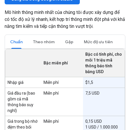
Mô hình thông minh nhất của chúng tôi được xây dựng để
có tốc độ xử lý nhanh, kết hợp trí thông minh đột phá với khả
năng tìm kiếm và tiếp cận thông tin vượt trội.
Chuẩn
Theo nhóm
Gập
Mức độ ưu tiên
Bậc có tính phí, cho
mỗi 1 triệu mã
Bậc miễn phí
thông báo tính
bằng USD
Nhập giá
Miễn phí
$1,5
Giá đầu ra (bao
Miễn phí
7,5 USD
gồm cả mã
thông báo suy
nghĩ)
Giá trong bộ nhớ
Miễn phí
0,15 USD
đệm theo bối
1 USD / 1.000.000