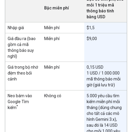
mỗi 1 triệu mã
Bậc miễn phí
thông báo tính
bằng USD
Nhập giá
Miễn phí
$1,5
Giá đầu ra (bao
Miễn phí
$9,00
gồm cả mã
thông báo suy
nghĩ)
Giá trong bộ nhớ
Miễn phí
0,15 USD
đệm theo bối
1 USD / 1.000.000
cảnh
mã thông báo mỗi
giờ (giá lưu trữ)
Neo bám vào
Không có
5.000 yêu cầu tìm
Google Tìm
kiếm miễn phí mỗi
*
kiếm
tháng (dùng chung
cho tất cả các mô
hình Gemini 3.x),
sau đó là 14 USD
cho mỗi 1.000 yêu