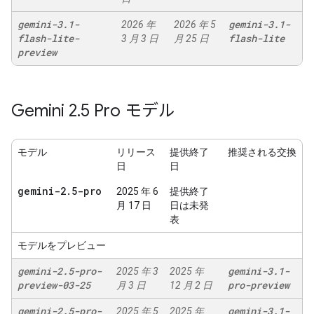
gemini-3
.
1-
gemini-3
.
1-
2026 年
2026 年 5
flash-lite-
flash-lite
3 月 3 日
月 25 日
preview
Gemini 2
.
5 Pro モデル
モデル
リリース
提供終了
推奨される交換
日
日
gemini-2
.
5-pro
2025 年 6
提供終了
月 17 日
日は未発
表
モデルをプレビュー
gemini-2
.
5-pro-
gemini-3
.
1-
2025 年 3
2025 年
preview-03-25
pro-preview
月 3 日
12 月 2 日
gemini-2
.
5-pro-
gemini-3
.
1-
2025 年 5
2025 年