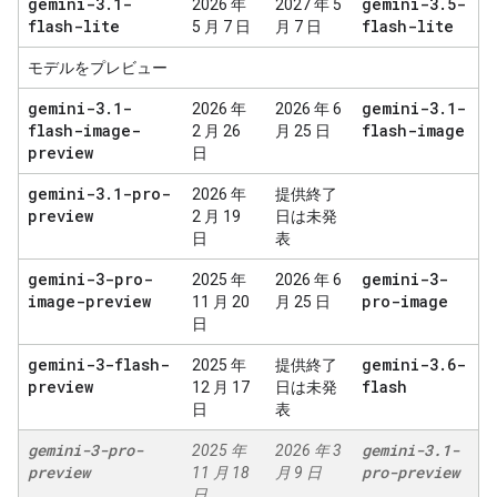
gemini-3
.
1-
gemini-3
.
5-
2026 年
2027 年 5
flash-lite
flash-lite
5 月 7 日
月 7 日
モデルをプレビュー
gemini-3
.
1-
gemini-3
.
1-
2026 年
2026 年 6
flash-image-
flash-image
2 月 26
月 25 日
preview
日
gemini-3
.
1-pro-
2026 年
提供終了
preview
2 月 19
日は未発
日
表
gemini-3-pro-
gemini-3-
2025 年
2026 年 6
image-preview
pro-image
11 月 20
月 25 日
日
gemini-3-flash-
gemini-3
.
6-
2025 年
提供終了
preview
flash
12 月 17
日は未発
日
表
gemini-3-pro-
gemini-3
.
1-
2025 年
2026 年 3
preview
pro-preview
11 月 18
月 9 日
日