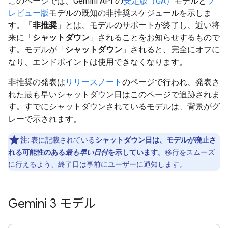
このページでは、Gemini API の
安定版（GA）
モデルと
プ
レビュー版
モデルの既知の非推奨スケジュールを示しま
す。「
非推奨
」とは、モデルのサポートが終了し、近い将
来に「
シャットダウン
」されることをお知らせするもので
す。モデルが「
シャットダウン
」されると、完全にオフに
なり、エンドポイントは使用できなくなります。
非推奨の発表は
リリースノート
のページで行われ、発表さ
れた最も早いシャットダウン日はこのページで追跡されま
す。すでにシャットダウンされているモデルは、背景がグ
レーで示されます。
注:
表に記載されている
シャットダウン日は、モデルが廃止さ
れる可能性のある
最も早い日付
を示しています。
移行をスムーズ
に行えるよう、終了日は事前にユーザーに通知します。
Gemini 3 モデル