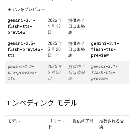
モデルをプレビュー
gemini-3
.
1-
2026 年
提供終了
flash-tts-
4 月 13
日は未発
preview
日
表
gemini-2
.
5-
gemini-3
.
1-
2025 年
提供終了
flash-preview-
flash-tts-
5 月 20
日は未発
tts
preview
日
表
gemini-2
.
5-
gemini-3
.
1-
2025 年
提供終了
pro-preview-
flash-tts-
5 月 20
日は未発
tts
preview
日
表
エンベディング モデル
モデル
リリース
提供終了日
推奨される交
日
換