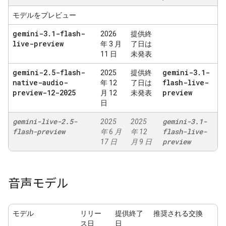
モデルをプレビュー
gemini-3
.
1-flash-
2026
提供終
live-preview
年 3 月
了日は
11 日
未発表
gemini-2
.
5-flash-
gemini-3
.
1-
2025
提供終
native-audio-
flash-live-
年 12
了日は
preview-12-2025
preview
月 12
未発表
日
gemini-live-2
.
5-
gemini-3
.
1-
2025
2025
flash-preview
flash-live-
年 6 月
年 12
preview
17 日
月 9 日
音声モデル
モデル
リリー
提供終了
推奨される交換
ス日
日