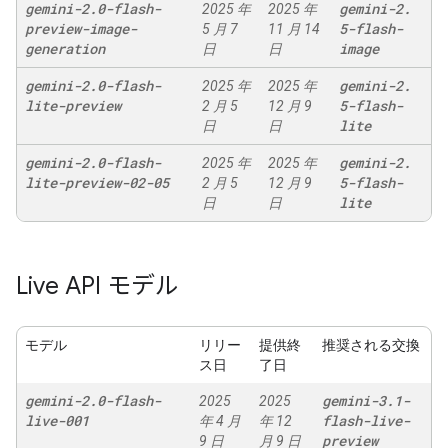
gemini-2
.
0-flash-
gemini-2
.
2025 年
2025 年
preview-image-
5-flash-
5 月 7
11 月 14
generation
image
日
日
gemini-2
.
0-flash-
gemini-2
.
2025 年
2025 年
lite-preview
5-flash-
2 月 5
12 月 9
lite
日
日
gemini-2
.
0-flash-
gemini-2
.
2025 年
2025 年
lite-preview-02-05
5-flash-
2 月 5
12 月 9
lite
日
日
Live API モデル
モデル
リリー
提供終
推奨される交換
ス日
了日
gemini-2
.
0-flash-
gemini-3
.
1-
2025
2025
live-001
flash-live-
年 4 月
年 12
preview
9 日
月 9 日