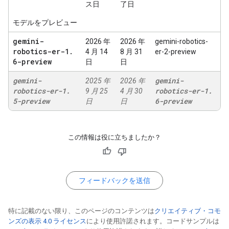
ス日
了日
モデルをプレビュー
gemini-
2026 年
2026 年
gemini-robotics-
robotics-er-1
.
4 月 14
8 月 31
er-2-preview
6-preview
日
日
gemini-
gemini-
2025 年
2026 年
robotics-er-1
.
robotics-er-1
.
9 月 25
4 月 30
5-preview
6-preview
日
日
この情報は役に立ちましたか？
フィードバックを送信
特に記載のない限り、このページのコンテンツは
クリエイティブ・コモ
ンズの表示 4.0 ライセンス
により使用許諾されます。コードサンプルは