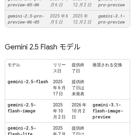
preview-05-06
pro-preview
月 6 日
12 月 2 日
gemini-2
.
5-pro-
gemini-3
.
1-
2025 年 6
2025 年
preview-06-05
pro-preview
月 5 日
12 月 2 日
Gemini 2
.
5 Flash モデル
モデル
リリー
提供終
推奨される交換
ス日
了日
gemini-2
.
5-flash
2025
提供終
年 6 月
了日は
17 日
未発表
gemini-2
.
5-
gemini-3
.
1-
2025
2026 年
flash-image
flash-image-
年 10
10 月 2
preview
月 2 日
日
gemini-2
.
5-
2025
提供終
flash-lite
年 7 月
了日は