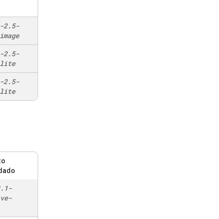
-2
.
5-
image
-2
.
5-
lite
-2
.
5-
lite
zo
dado
.
1-
ve-