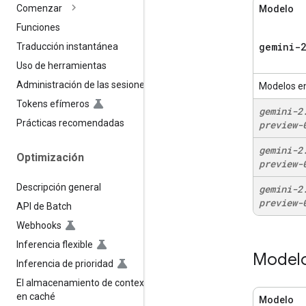
Comenzar
Modelo
Funciones
gemini-2
Traducción instantánea
Uso de herramientas
Administración de las sesiones
Modelos en
Tokens efímeros
gemini-2
Prácticas recomendadas
preview-
gemini-2
Optimización
preview-
Descripción general
gemini-2
preview-
API de Batch
Webhooks
Inferencia flexible
Modelo
Inferencia de prioridad
El almacenamiento de contexto
en caché
Modelo