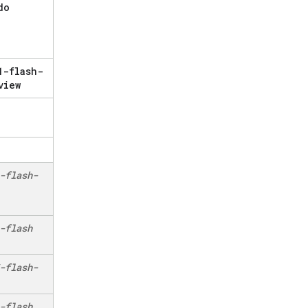
do
1-flash-
view
-flash-
-flash
-flash-
-flash