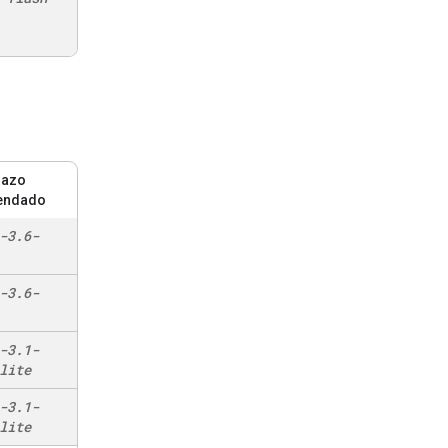
lazo
endado
-3
.
6-
-3
.
6-
-3
.
1-
lite
-3
.
1-
lite