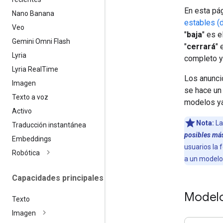
En esta pá
Nano Banana
estables (d
Veo
"
baja
" es 
Gemini Omni Flash
"
cerrará
" 
Lyria
completo y
Lyria Real
Time
Los anunci
Imagen
se hace un
Texto a voz
modelos ya
Activo
Nota:
L
Traducción instantánea
posibles má
Embeddings
usuarios la 
Robótica
a un modelo
Capacidades principales
Modelo
Texto
Imagen