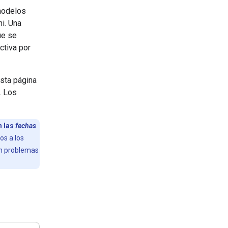
modelos
i. Una
ue se
ctiva por
esta página
. Los
n las
fechas
os a los
sin problemas