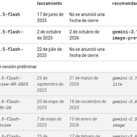
lanzamiento
recomenda
.
5-flash
17 de junio de
No se anunció una
2025
fecha de cierre
.
5-flash-
gemini-3
.
2 de octubre
2 de octubre de
image-pre
de 2025
2026
.
5-flash-
22 de julio de
No se anunció una
2025
fecha de cierre
 versión preliminar
.
5-flash-
gemini-3
.
1
25 de
31 de marzo de
view-09-2025
lite
septiembre de
2026
2025
.
5-flash-
gemini-3
.
6
20 de mayo de
18 de noviembre de
05-20
2025
2025
.
5-flash-
gemini-2
.
5
7 de mayo de
15 de enero de
eview
image
2025
2026
.
5-flash-
gemini-3
.
6
25 de
17 de febrero de