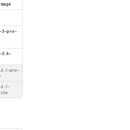
image
-3-pro-
-3
.
6-
-3
.
1-pro-
w
-3
.
1-
lite