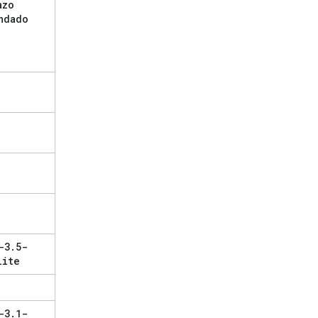
azo
ndado
-3
.
5-
lite
-3
.
1-