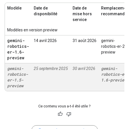
Modèle
Date de
Date de
Remplacemen
disponibilité
mise hors
recommandé
service
Modèles en version preview
gemini-
14 avril 2026
31 août 2026
gemini-
robotics-
robotics-er-2-
er-1
.
6-
preview
preview
gemini-
gemini-
25 septembre 2025
30 avril 2026
robotics-
robotics-er-
er-1
.
5-
1
.
6-preview
preview
Ce contenu vous a-t-il été utile ?