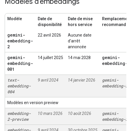
Modèles d'embeddings
Modèle
Date de
Date de mise
Remplacement
disponibilité
hors service
recommandé
gemini-
22 avril 2026
Aucune date
embedding-
d'arrêt
2
annoncée
gemini-
gemini-
14 juillet 2025
14 mai 2028
embedding-
embedding-2
001
text-
gemini-
9 avril 2024
14 janvier 2026
embedding-
embedding-2
004
Modèles en version preview
embedding-
gemini-
10 mars 2026
10 août 2026
2-preview
embedding-2
embedding-
gemini-
9 avril 2024
30 octobre 2025