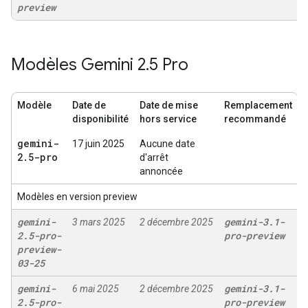
preview
Modèles Gemini 2
.
5 Pro
Modèle
Date de
Date de mise
Remplacement
disponibilité
hors service
recommandé
gemini-
17 juin 2025
Aucune date
2
.
5-pro
d'arrêt
annoncée
Modèles en version preview
gemini-
gemini-3
.
1-
3 mars 2025
2 décembre 2025
2
.
5-pro-
pro-preview
preview-
03-25
gemini-
gemini-3
.
1-
6 mai 2025
2 décembre 2025
2
.
5-pro-
pro-preview