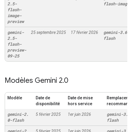
2
.
5-
flash-image
flash-
image-
preview
gemini-
gemini-3
.
6-
25 septembre 2025
17 février 2026
2
.
5-
flash
flash-
preview-
09-25
Modèles Gemini 2
.
0
Modèle
Date de
Date de mise
Remplaceme
disponibilité
hors service
recommand
gemini-2
.
gemini-3
.
6
5 février 2025
1er juin 2026
0-flash
flash
gemini-2
.
gemini-3
.
6
5 février 2025
1er juin 2026