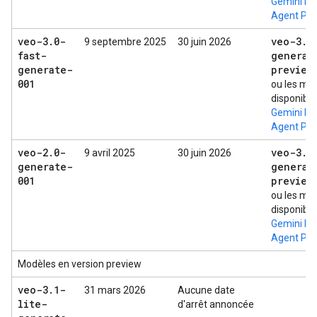
Gemini En
Agent Pla
veo-3
.
0-
veo-3
.
1
9 septembre 2025
30 juin 2026
fast-
generat
generate-
preview
001
ou les mo
disponibl
Gemini En
Agent Pla
veo-2
.
0-
veo-3
.
1
9 avril 2025
30 juin 2026
generate-
generat
001
preview
ou les mo
disponibl
Gemini En
Agent Pla
Modèles en version preview
veo-3
.
1-
31 mars 2026
Aucune date
lite-
d'arrêt annoncée