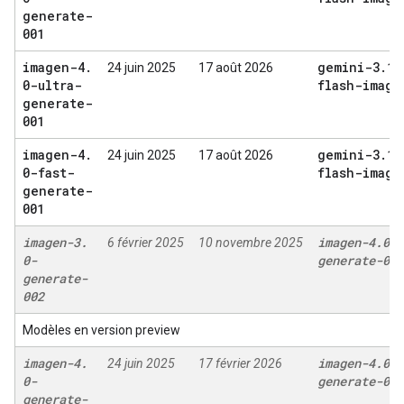
generate-
001
imagen-4
.
gemini-3
.
1-
24 juin 2025
17 août 2026
0-ultra-
flash-image
generate-
001
imagen-4
.
gemini-3
.
1-
24 juin 2025
17 août 2026
0-fast-
flash-image
generate-
001
imagen-3
.
imagen-4
.
0-
6 février 2025
10 novembre 2025
0-
generate-001
generate-
002
Modèles en version preview
imagen-4
.
imagen-4
.
0-
24 juin 2025
17 février 2026
0-
generate-001
generate-