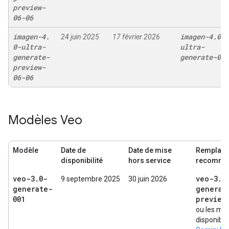
preview-
06-06
imagen-4
.
imagen-4
.
0-
24 juin 2025
17 février 2026
0-ultra-
ultra-
generate-
generate-001
preview-
06-06
Modèles Veo
Modèle
Date de
Date de mise
Remplac
disponibilité
hors service
recomma
veo-3
.
0-
veo-3
.
1
9 septembre 2025
30 juin 2026
generate-
generat
001
preview
ou les mo
disponibl