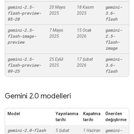
gemini-2
.
5-
gemini-
20 Mayıs
18 Kasım
flash-preview-
3
.
6-
2025
2025
05-20
flash
gemini-2
.
5-
gemini-
7 Mayıs
15 Ocak
flash-image-
2
.
5-
2025
2026
preview
flash-
image
gemini-2
.
5-
gemini-
25 Eylül
17 Şubat
flash-preview-
3
.
6-
2025
2026
09-25
flash
Gemini 2
.
0 modelleri
Model
Yayınlanma
Kapatma
Önerilen
tarihi
tarihi
değiştirme
gemini-2
.
0-flash
gemini-
5 Şubat
1 Haziran