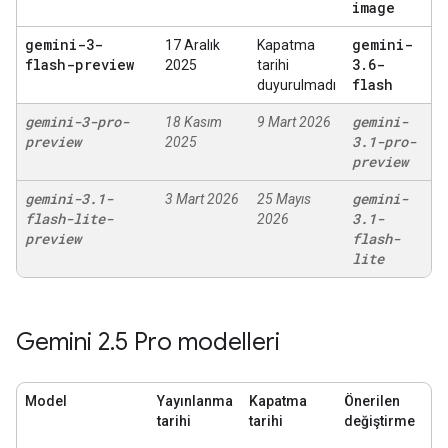
image
gemini-3-
gemini-
17 Aralık
Kapatma
flash-preview
3
.
6-
2025
tarihi
flash
duyurulmadı
gemini-3-pro-
gemini-
18 Kasım
9 Mart 2026
preview
3
.
1-pro-
2025
preview
gemini-3
.
1-
gemini-
3 Mart 2026
25 Mayıs
flash-lite-
3
.
1-
2026
preview
flash-
lite
Gemini 2
.
5 Pro modelleri
Model
Yayınlanma
Kapatma
Önerilen
tarihi
tarihi
değiştirme