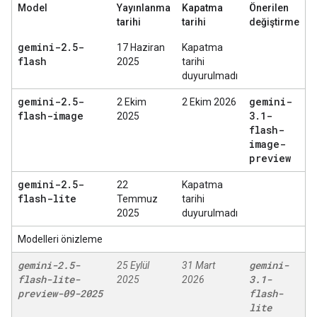
Model
Yayınlanma
Kapatma
Önerilen
tarihi
tarihi
değiştirme
gemini-2
.
5-
17 Haziran
Kapatma
flash
2025
tarihi
duyurulmadı
gemini-2
.
5-
gemini-
2 Ekim
2 Ekim 2026
flash-image
3
.
1-
2025
flash-
image-
preview
gemini-2
.
5-
22
Kapatma
flash-lite
Temmuz
tarihi
2025
duyurulmadı
Modelleri önizleme
gemini-2
.
5-
gemini-
25 Eylül
31 Mart
flash-lite-
3
.
1-
2025
2026
preview-09-2025
flash-
lite