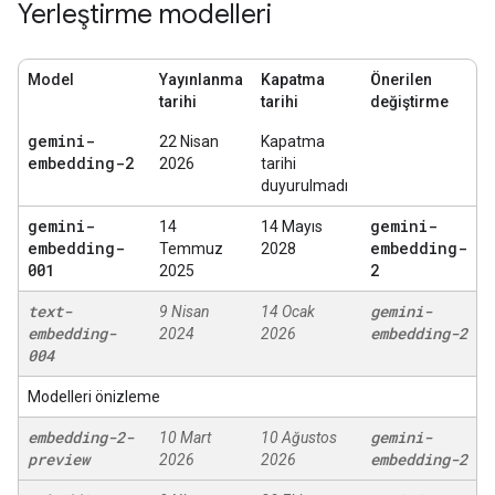
Yerleştirme modelleri
Model
Yayınlanma
Kapatma
Önerilen
tarihi
tarihi
değiştirme
gemini-
22 Nisan
Kapatma
embedding-2
2026
tarihi
duyurulmadı
gemini-
gemini-
14
14 Mayıs
embedding-
embedding-
Temmuz
2028
001
2
2025
text-
gemini-
9 Nisan
14 Ocak
embedding-
embedding-2
2024
2026
004
Modelleri önizleme
embedding-2-
gemini-
10 Mart
10 Ağustos
preview
embedding-2
2026
2026