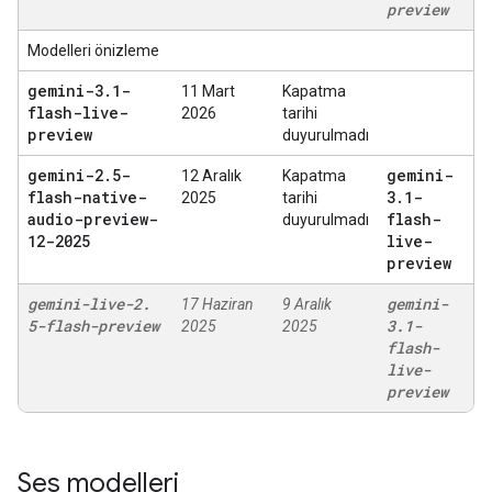
preview
Modelleri önizleme
gemini-3
.
1-
11 Mart
Kapatma
flash-live-
2026
tarihi
preview
duyurulmadı
gemini-2
.
5-
gemini-
12 Aralık
Kapatma
flash-native-
3
.
1-
2025
tarihi
audio-preview-
flash-
duyurulmadı
12-2025
live-
preview
gemini-live-2
.
gemini-
17 Haziran
9 Aralık
5-flash-preview
3
.
1-
2025
2025
flash-
live-
preview
Ses modelleri