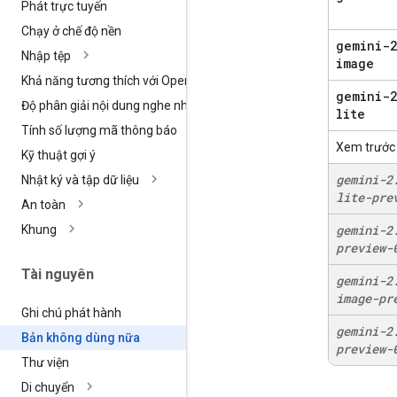
Phát trực tuyến
Chạy ở chế độ nền
gemini-2
Nhập tệp
image
Khả năng tương thích với Open
AI
gemini-2
Độ phân giải nội dung nghe nhìn
lite
Tính số lượng mã thông báo
Xem trước
Kỹ thuật gợi ý
gemini-2
Nhật ký và tập dữ liệu
lite-pre
An toàn
gemini-2
Khung
preview-
Tài nguyên
gemini-2
image-pr
Ghi chú phát hành
gemini-2
Bản không dùng nữa
preview-
Thư viện
Di chuyển