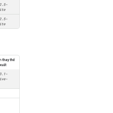
2
.
5-
ite
2
.
5-
ite
 thay thế
xuất
3
.
1-
ive-