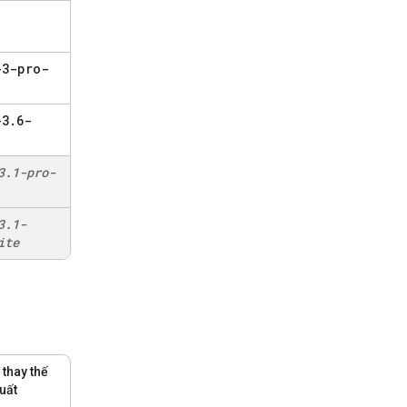
-3-pro-
-3
.
6-
3
.
1-pro-
3
.
1-
ite
thay thế
uất