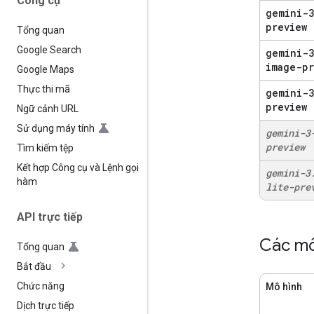
Công cụ
gemini-3
preview
Tổng quan
Google Search
gemini-
image-pr
Google Maps
Thực thi mã
gemini-3
preview
Ngữ cảnh URL
Sử dụng máy tính
gemini-3
preview
Tìm kiếm tệp
Kết hợp Công cụ và Lệnh gọi
gemini-3
hàm
lite-pre
API trực tiếp
Các mô
Tổng quan
Bắt đầu
Chức năng
Mô hình
Dịch trực tiếp