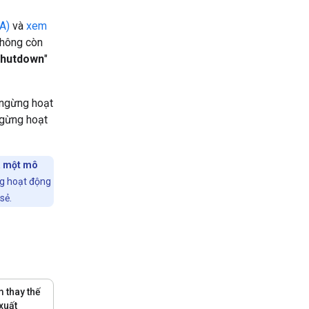
A)
và
xem
 không còn
shutdown
"
ngừng hoạt
ngừng hoạt
 một mô
ng hoạt động
sẻ.
 thay thế
xuất