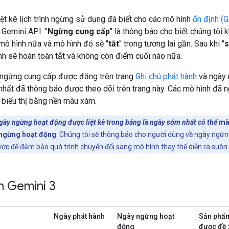
iệt kê lịch trình ngừng sử dụng đã biết cho các mô hình
ổn định (G
 Gemini API. "
Ngừng cung cấp
" là thông báo cho biết chúng tôi
mô hình nữa và mô hình đó sẽ "
tắt
" trong tương lai gần. Sau khi "
ình sẽ hoàn toàn tắt và không còn điểm cuối nào nữa.
ngừng cung cấp được đăng trên trang
Ghi chú phát hành
và ngày 
hất đã thông báo được theo dõi trên trang này. Các mô hình đã 
biểu thị bằng nền màu xám.
gày ngừng hoạt động được liệt kê trong bảng là ngày sớm nhất có thể
mà
 ngừng hoạt động
. Chúng tôi sẽ thông báo cho người dùng về ngày ngừ
ước để đảm bảo quá trình chuyển đổi sang mô hình thay thế diễn ra suôn 
h Gemini 3
Ngày phát hành
Ngày ngừng hoạt
Sản phẩm
động
được đề 