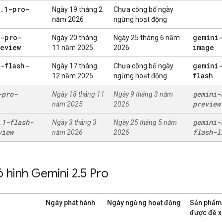
.
1-pro-
Ngày 19 tháng 2
Chưa công bố ngày
năm 2026
ngừng hoạt động
3-pro-
gemini
Ngày 20 tháng
Ngày 25 tháng 6 năm
eview
image
11 năm 2025
2026
-flash-
gemini
Ngày 17 tháng
Chưa công bố ngày
flash
12 năm 2025
ngừng hoạt động
-pro-
gemini-
Ngày 18 tháng 11
Ngày 9 tháng 3 năm
preview
năm 2025
2026
.
1-flash-
gemini-
Ngày 3 tháng 3
Ngày 25 tháng 5 năm
view
flash-l
năm 2026
2026
 hình Gemini 2
.
5 Pro
Ngày phát hành
Ngày ngừng hoạt động
Sản phẩm 
được đề x