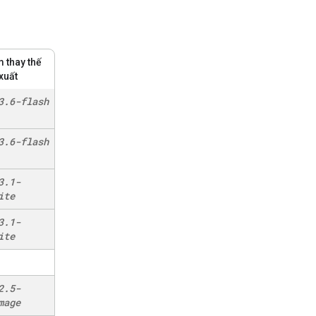
 thay thế
xuất
3
.
6-flash
3
.
6-flash
3
.
1-
ite
3
.
1-
ite
2
.
5-
mage