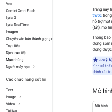
Veo
Trang này l
Gemini Omni Flash
trước
trong
Lyria 3
hỗ trợ một 
Lyria Real
Time
(tắt), mô h
Imagen
Thông báo 
Chuyển văn bản thành giọng nói
động sớm n
Trực tiếp
động được 
Dịch trực tiếp
Mục nhúng
Lưu ý:
N
hình có thể
Người máy học
chính xác tr
Các chức năng cốt lõi
Mô hìn
Text
Image
Video
Mô hình
Tài liệu