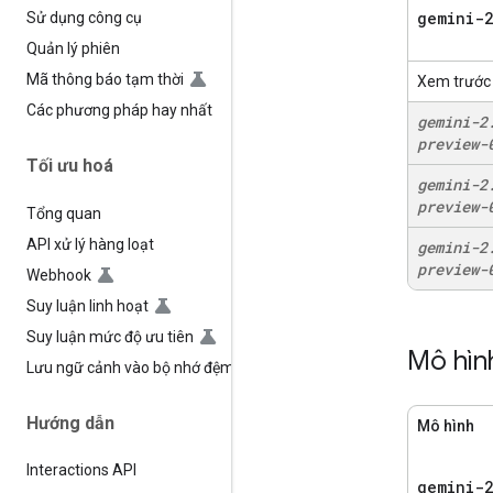
gemini-2
Sử dụng công cụ
Quản lý phiên
Mã thông báo tạm thời
Xem trước
Các phương pháp hay nhất
gemini-2
preview-
Tối ưu hoá
gemini-2
preview-
Tổng quan
API xử lý hàng loạt
gemini-2
preview-
Webhook
Suy luận linh hoạt
Suy luận mức độ ưu tiên
Mô hìn
Lưu ngữ cảnh vào bộ nhớ đệm
Hướng dẫn
Mô hình
Interactions API
gemini-2