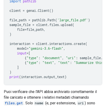
import
pathlib
client
=
genai
.
Client
()
file_path
=
pathlib
.
Path
(
'large_file.pdf'
)
sample_file
=
client
.
files
.
upload
(
file
=
file_path
,
)
interaction
=
client
.
interactions
.
create
(
model
=
"gemini-3.6-flash"
,
input
=
[
{
"type"
:
"document"
,
"uri"
:
sample_file
.
u
{
"type"
:
"text"
,
"text"
:
"Summarize this 
]
)
print
(
interaction
.
output_text
)
Puoi verificare che l'API abbia archiviato correttamente il
file caricato e ottenere i relativi metadati chiamando
files.get
. Solo
name
(e, per estensione,
uri
) sono