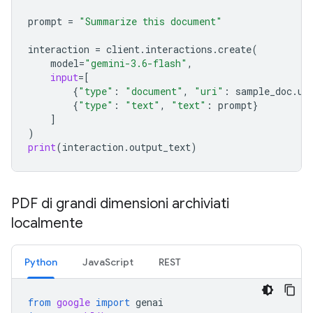
prompt
=
"Summarize this document"
interaction
=
client
.
interactions
.
create
(
model
=
"gemini-3.6-flash"
,
input
=
[
{
"type"
:
"document"
,
"uri"
:
sample_doc
.
ur
{
"type"
:
"text"
,
"text"
:
prompt
}
]
)
print
(
interaction
.
output_text
)
PDF di grandi dimensioni archiviati
localmente
Python
JavaScript
REST
from
google
import
genai