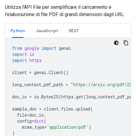
Utilizza l'API File per semplificare il caricamento e
l'elaborazione di file PDF di grandi dimensioni dagli URL:
Python
JavaScript
REST
from
google
import
genai
import
io
import
httpx
client
=
genai
.
Client
()
long_context_pdf_path
=
"https://arxiv.org/pdf/231
doc_io
=
io
.
BytesIO
(
httpx
.
get
(
long_context_pdf_pat
sample_doc
=
client
.
files
.
upload
(
file
=
doc_io
,
config
=
dict
(
mime_type
=
'application/pdf'
)
)