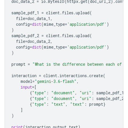
doc_data_2
=
io
.
BytesIO
(
httpx
.
get
(
doc_url_2
)
.
conte
sample_pdf_1
=
client
.
files
.
upload
(
file
=
doc_data_1
,
config
=
dict
(
mime_type
=
'application/pdf'
)
)
sample_pdf_2
=
client
.
files
.
upload
(
file
=
doc_data_2
,
config
=
dict
(
mime_type
=
'application/pdf'
)
)
prompt
=
"What is the difference between each of t
interaction
=
client
.
interactions
.
create
(
model
=
"gemini-3.6-flash"
,
input
=
[
{
"type"
:
"document"
,
"uri"
:
sample_pdf_1
.
{
"type"
:
"document"
,
"uri"
:
sample_pdf_2
.
{
"type"
:
"text"
,
"text"
:
prompt
}
]
)
print
(
interaction
.
output_text
)