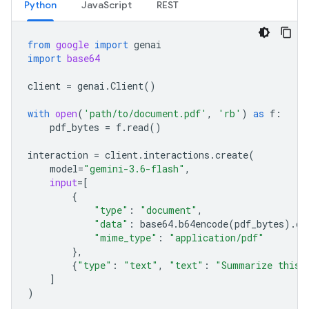
Python
JavaScript
REST
from
google
import
genai
import
base64
client
=
genai
.
Client
()
with
open
(
'path/to/document.pdf'
,
'rb'
)
as
f
:
pdf_bytes
=
f
.
read
()
interaction
=
client
.
interactions
.
create
(
model
=
"gemini-3.6-flash"
,
input
=
[
{
"type"
:
"document"
,
"data"
:
base64
.
b64encode
(
pdf_bytes
)
.
de
"mime_type"
:
"application/pdf"
},
{
"type"
:
"text"
,
"text"
:
"Summarize this 
]
)