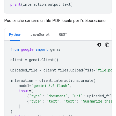
print
(
interaction
.
output_text
)
Puoi anche caricare un file PDF locale per l'elaborazione:
Python
JavaScript
REST
from
google
import
genai
client
=
genai
.
Client
()
uploaded_file
=
client
.
files
.
upload
(
file
=
"file.pdf
interaction
=
client
.
interactions
.
create
(
model
=
"gemini-3.6-flash"
,
input
=
[
{
"type"
:
"document"
,
"uri"
:
uploaded_file
{
"type"
:
"text"
,
"text"
:
"Summarize this 
]
)