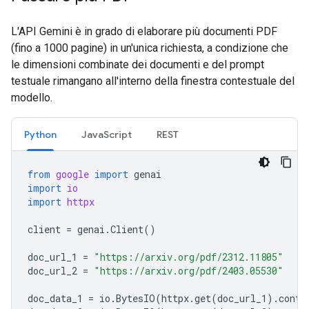
L'API Gemini è in grado di elaborare più documenti PDF
(fino a 1000 pagine) in un'unica richiesta, a condizione che
le dimensioni combinate dei documenti e del prompt
testuale rimangano all'interno della finestra contestuale del
modello.
Python
JavaScript
REST
from
google
import
genai
import
io
import
httpx
client
=
genai
.
Client
()
doc_url_1
=
"https://arxiv.org/pdf/2312.11805"
doc_url_2
=
"https://arxiv.org/pdf/2403.05530"
doc_data_1
=
io
.
BytesIO
(
httpx
.
get
(
doc_url_1
)
.
conte