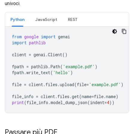
univoci.
Python
JavaScript
REST
from
google
import
genai
import
pathlib
client
=
genai
.
Client
()
fpath
=
pathlib
.
Path
(
'example.pdf'
)
fpath
.
write_text
(
'hello'
)
file
=
client
.
files
.
upload
(
file
=
'example.pdf'
)
file_info
=
client
.
files
.
get
(
name
=
file
.
name
)
print
(
file_info
.
model_dump_json
(
indent
=
4
))
Passare più PDF