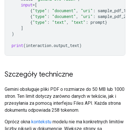
input
=
[
{
"type"
:
"document"
,
"uri"
:
sample_pdf_1
.
{
"type"
:
"document"
,
"uri"
:
sample_pdf_2
.
{
"type"
:
"text"
,
"text"
:
prompt
}
]
)
print
(
interaction
.
output_text
)
Szczegóły techniczne
Gemini obsługuje pliki PDF o rozmiarze do 50 MB lub 1000
stron. Ten limit dotyczy zarówno danych w tekście, jak i
przesyłania za pomocą interfejsu Files API. Każda strona
dokumentu odpowiada 258 tokenom.
Oprócz okna
kontekstu
modelu nie ma konkretnych limitów
liczby pikseli w dokumencie. Większe strony są