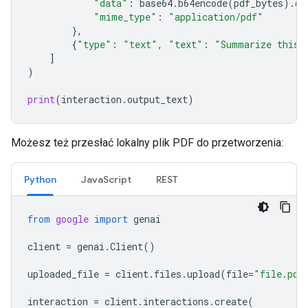
"data"
:
base64
.
b64encode
(
pdf_bytes
)
.
de
"mime_type"
:
"application/pdf"
},
{
"type"
:
"text"
,
"text"
:
"Summarize this 
]
)
print
(
interaction
.
output_text
)
Możesz też przesłać lokalny plik PDF do przetworzenia:
Python
JavaScript
REST
from
google
import
genai
client
=
genai
.
Client
()
uploaded_file
=
client
.
files
.
upload
(
file
=
"file.pdf
interaction
=
client
.
interactions
.
create
(