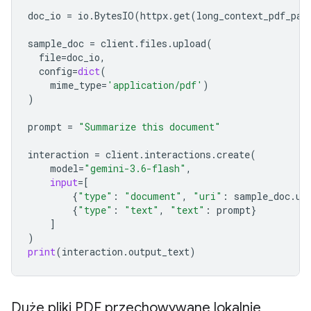
doc_io
=
io
.
BytesIO
(
httpx
.
get
(
long_context_pdf_pat
sample_doc
=
client
.
files
.
upload
(
file
=
doc_io
,
config
=
dict
(
mime_type
=
'application/pdf'
)
)
prompt
=
"Summarize this document"
interaction
=
client
.
interactions
.
create
(
model
=
"gemini-3.6-flash"
,
input
=
[
{
"type"
:
"document"
,
"uri"
:
sample_doc
.
ur
{
"type"
:
"text"
,
"text"
:
prompt
}
]
)
print
(
interaction
.
output_text
)
Duże pliki PDF przechowywane lokalnie