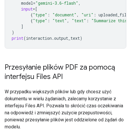
model
=
"gemini-3.6-flash"
,
input
=
[
{
"type"
:
"document"
,
"uri"
:
uploaded_file
{
"type"
:
"text"
,
"text"
:
"Summarize this 
]
)
print
(
interaction
.
output_text
)
Przesyłanie plików PDF za pomocą
interfejsu Files API
W przypadku większych plików lub gdy chcesz użyć
dokumentu w wielu żądaniach, zalecamy korzystanie z
interfejsu Files API. Pozwala to skrócić czas oczekiwania
na odpowiedź i zmniejszyć zużycie przepustowości,
ponieważ przesyłanie plików jest oddzielone od żądań do
modelu.