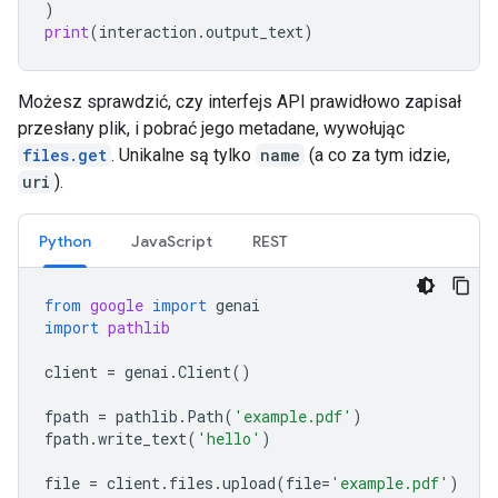
)
print
(
interaction
.
output_text
)
Możesz sprawdzić, czy interfejs API prawidłowo zapisał
przesłany plik, i pobrać jego metadane, wywołując
files.get
. Unikalne są tylko
name
(a co za tym idzie,
uri
).
Python
JavaScript
REST
from
google
import
genai
import
pathlib
client
=
genai
.
Client
()
fpath
=
pathlib
.
Path
(
'example.pdf'
)
fpath
.
write_text
(
'hello'
)
file
=
client
.
files
.
upload
(
file
=
'example.pdf'
)