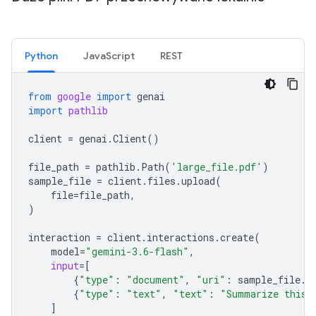
Python
JavaScript
REST
from
google
import
genai
import
pathlib
client
=
genai
.
Client
()
file_path
=
pathlib
.
Path
(
'large_file.pdf'
)
sample_file
=
client
.
files
.
upload
(
file
=
file_path
,
)
interaction
=
client
.
interactions
.
create
(
model
=
"gemini-3.6-flash"
,
input
=
[
{
"type"
:
"document"
,
"uri"
:
sample_file
.
u
{
"type"
:
"text"
,
"text"
:
"Summarize this 
]