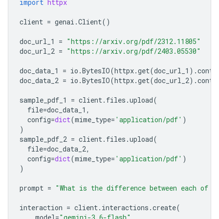
import
httpx
client
=
genai
.
Client
()
doc_url_1
=
"https://arxiv.org/pdf/2312.11805"
doc_url_2
=
"https://arxiv.org/pdf/2403.05530"
doc_data_1
=
io
.
BytesIO
(
httpx
.
get
(
doc_url_1
)
.
conte
doc_data_2
=
io
.
BytesIO
(
httpx
.
get
(
doc_url_2
)
.
conte
sample_pdf_1
=
client
.
files
.
upload
(
file
=
doc_data_1
,
config
=
dict
(
mime_type
=
'application/pdf'
)
)
sample_pdf_2
=
client
.
files
.
upload
(
file
=
doc_data_2
,
config
=
dict
(
mime_type
=
'application/pdf'
)
)
prompt
=
"What is the difference between each of t
interaction
=
client
.
interactions
.
create
(
model
=
"gemini-3.6-flash"
,