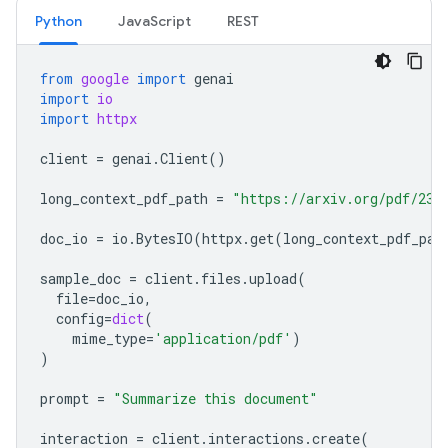
Python
JavaScript
REST
from
google
import
genai
import
io
import
httpx
client
=
genai
.
Client
()
long_context_pdf_path
=
"https://arxiv.org/pdf/231
doc_io
=
io
.
BytesIO
(
httpx
.
get
(
long_context_pdf_pat
sample_doc
=
client
.
files
.
upload
(
file
=
doc_io
,
config
=
dict
(
mime_type
=
'application/pdf'
)
)
prompt
=
"Summarize this document"
interaction
=
client
.
interactions
.
create
(