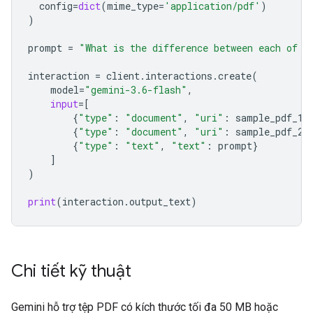
config
=
dict
(
mime_type
=
'application/pdf'
)
)
prompt
=
"What is the difference between each of t
interaction
=
client
.
interactions
.
create
(
model
=
"gemini-3.6-flash"
,
input
=
[
{
"type"
:
"document"
,
"uri"
:
sample_pdf_1
.
{
"type"
:
"document"
,
"uri"
:
sample_pdf_2
.
{
"type"
:
"text"
,
"text"
:
prompt
}
]
)
print
(
interaction
.
output_text
)
Chi tiết kỹ thuật
Gemini hỗ trợ tệp PDF có kích thước tối đa 50 MB hoặc