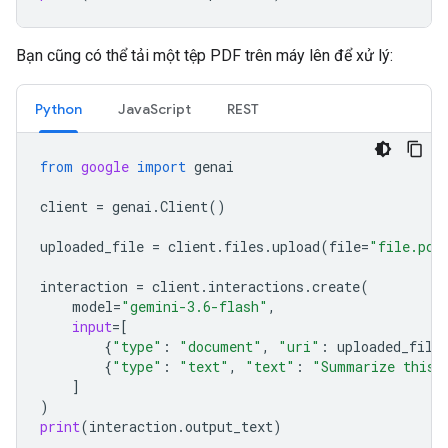
Bạn cũng có thể tải một tệp PDF trên máy lên để xử lý:
Python
JavaScript
REST
from
google
import
genai
client
=
genai
.
Client
()
uploaded_file
=
client
.
files
.
upload
(
file
=
"file.pdf
interaction
=
client
.
interactions
.
create
(
model
=
"gemini-3.6-flash"
,
input
=
[
{
"type"
:
"document"
,
"uri"
:
uploaded_file
{
"type"
:
"text"
,
"text"
:
"Summarize this 
]
)
print
(
interaction
.
output_text
)