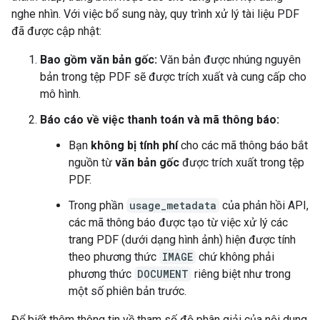
nghe nhìn. Với việc bổ sung này, quy trình xử lý tài liệu PDF
đã được cập nhật:
Bao gồm văn bản gốc:
Văn bản được nhúng nguyên
bản trong tệp PDF sẽ được trích xuất và cung cấp cho
mô hình.
Báo cáo về việc thanh toán và mã thông báo:
Bạn
không bị tính phí
cho các mã thông báo bắt
nguồn từ
văn bản gốc
được trích xuất trong tệp
PDF.
Trong phần
usage_metadata
của phản hồi API,
các mã thông báo được tạo từ việc xử lý các
trang PDF (dưới dạng hình ảnh) hiện được tính
theo phương thức
IMAGE
chứ không phải
phương thức
DOCUMENT
riêng biệt như trong
một số phiên bản trước.
Để biết thêm thông tin về tham số độ phân giải của nội dung