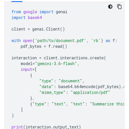
from
google
import
genai
import
base64
client
=
genai
.
Client
()
with
open
(
'path/to/document.pdf'
,
'rb'
)
as
f
:
pdf_bytes
=
f
.
read
()
interaction
=
client
.
interactions
.
create
(
model
=
"gemini-3.6-flash"
,
input
=
[
{
"type"
:
"document"
,
"data"
:
base64
.
b64encode
(
pdf_bytes
)
.
de
"mime_type"
:
"application/pdf"
},
{
"type"
:
"text"
,
"text"
:
"Summarize this 
]
)
print
(
interaction
.
output_text
)