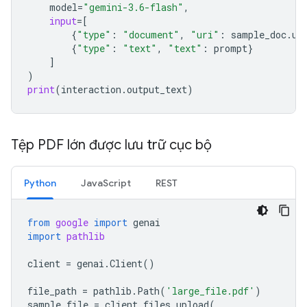
model
=
"gemini-3.6-flash"
,
input
=
[
{
"type"
:
"document"
,
"uri"
:
sample_doc
.
ur
{
"type"
:
"text"
,
"text"
:
prompt
}
]
)
print
(
interaction
.
output_text
)
Tệp PDF lớn được lưu trữ cục bộ
Python
JavaScript
REST
from
google
import
genai
import
pathlib
client
=
genai
.
Client
()
file_path
=
pathlib
.
Path
(
'large_file.pdf'
)
sample_file
=
client
.
files
.
upload
(