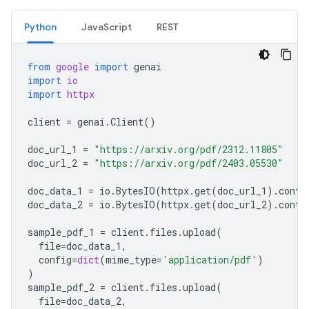
Python
JavaScript
REST
from
google
import
genai
import
io
import
httpx
client
=
genai
.
Client
()
doc_url_1
=
"https://arxiv.org/pdf/2312.11805"
doc_url_2
=
"https://arxiv.org/pdf/2403.05530"
doc_data_1
=
io
.
BytesIO
(
httpx
.
get
(
doc_url_1
)
.
conte
doc_data_2
=
io
.
BytesIO
(
httpx
.
get
(
doc_url_2
)
.
conte
sample_pdf_1
=
client
.
files
.
upload
(
file
=
doc_data_1
,
config
=
dict
(
mime_type
=
'application/pdf'
)
)
sample_pdf_2
=
client
.
files
.
upload
(
file
=
doc_data_2
,