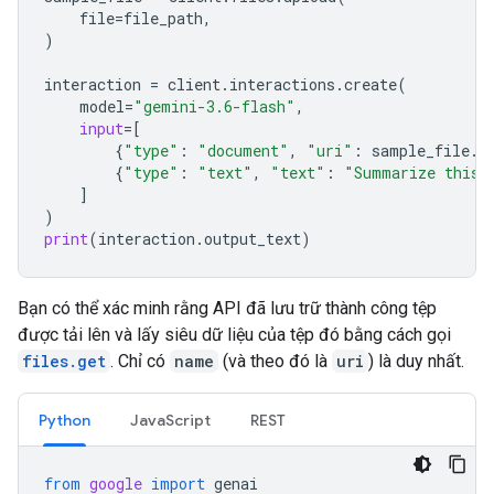
file
=
file_path
,
)
interaction
=
client
.
interactions
.
create
(
model
=
"gemini-3.6-flash"
,
input
=
[
{
"type"
:
"document"
,
"uri"
:
sample_file
.
u
{
"type"
:
"text"
,
"text"
:
"Summarize this 
]
)
print
(
interaction
.
output_text
)
Bạn có thể xác minh rằng API đã lưu trữ thành công tệp
được tải lên và lấy siêu dữ liệu của tệp đó bằng cách gọi
files.get
. Chỉ có
name
(và theo đó là
uri
) là duy nhất.
Python
JavaScript
REST
from
google
import
genai