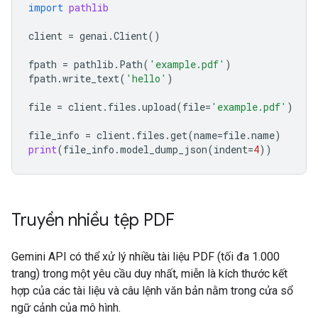
import
pathlib
client
=
genai
.
Client
()
fpath
=
pathlib
.
Path
(
'example.pdf'
)
fpath
.
write_text
(
'hello'
)
file
=
client
.
files
.
upload
(
file
=
'example.pdf'
)
file_info
=
client
.
files
.
get
(
name
=
file
.
name
)
print
(
file_info
.
model_dump_json
(
indent
=
4
))
Truyền nhiều tệp PDF
Gemini API có thể xử lý nhiều tài liệu PDF (tối đa 1.000
trang) trong một yêu cầu duy nhất, miễn là kích thước kết
hợp của các tài liệu và câu lệnh văn bản nằm trong cửa sổ
ngữ cảnh của mô hình.