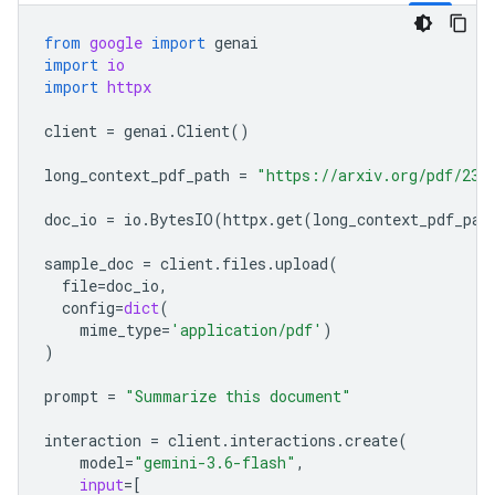
from
google
import
genai
import
io
import
httpx
client
=
genai
.
Client
()
long_context_pdf_path
=
"https://arxiv.org/pdf/231
doc_io
=
io
.
BytesIO
(
httpx
.
get
(
long_context_pdf_pat
sample_doc
=
client
.
files
.
upload
(
file
=
doc_io
,
config
=
dict
(
mime_type
=
'application/pdf'
)
)
prompt
=
"Summarize this document"
interaction
=
client
.
interactions
.
create
(
model
=
"gemini-3.6-flash"
,
input
=
[