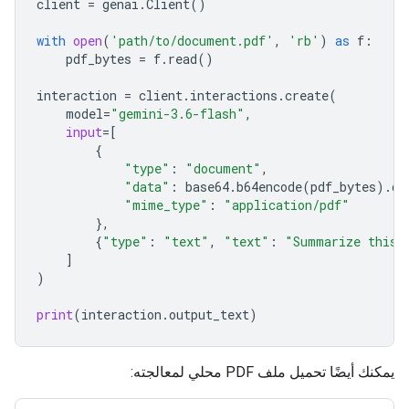
client
=
genai
.
Client
()
with
open
(
'path/to/document.pdf'
,
'rb'
)
as
f
:
pdf_bytes
=
f
.
read
()
interaction
=
client
.
interactions
.
create
(
model
=
"gemini-3.6-flash"
,
input
=
[
{
"type"
:
"document"
,
"data"
:
base64
.
b64encode
(
pdf_bytes
)
.
de
"mime_type"
:
"application/pdf"
},
{
"type"
:
"text"
,
"text"
:
"Summarize this 
]
)
print
(
interaction
.
output_text
)
يمكنك أيضًا تحميل ملف PDF محلي لمعالجته: