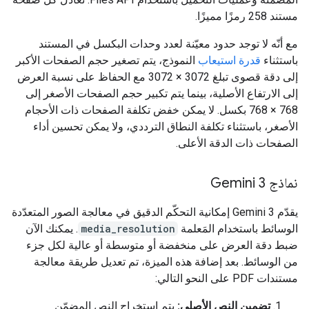
مستند 258 رمزًا مميزًا.
مع أنّه لا توجد حدود معيّنة لعدد وحدات البكسل في المستند
باستثناء
قدرة استيعاب
النموذج، يتم تصغير حجم الصفحات الأكبر
إلى دقة قصوى تبلغ 3072 × 3072 مع الحفاظ على نسبة العرض
إلى الارتفاع الأصلية، بينما يتم تكبير حجم الصفحات الأصغر إلى
768 × 768 بكسل. لا يمكن خفض تكلفة الصفحات ذات الأحجام
الأصغر، باستثناء تكلفة النطاق الترددي، ولا يمكن تحسين أداء
الصفحات ذات الدقة الأعلى.
نماذج Gemini 3
يقدّم Gemini 3 إمكانية التحكّم الدقيق في معالجة الصور المتعدّدة
الوسائط باستخدام المَعلمة
media_resolution
. يمكنك الآن
ضبط دقة العرض على منخفضة أو متوسطة أو عالية لكل جزء
من الوسائط. بعد إضافة هذه الميزة، تم تعديل طريقة معالجة
مستندات PDF على النحو التالي:
تضمين النص الأصلي:
يتم استخراج النص المضمّن