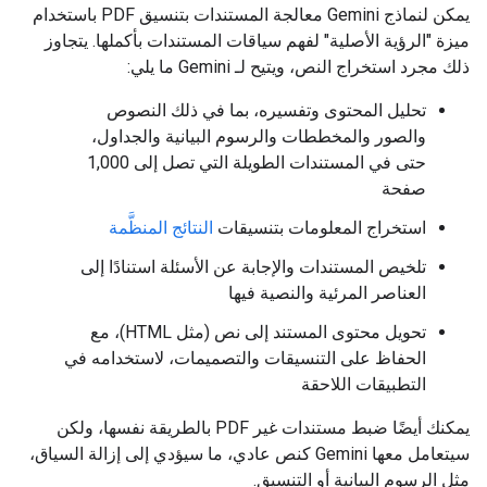
يمكن لنماذج Gemini معالجة المستندات بتنسيق PDF باستخدام
ميزة "الرؤية الأصلية" لفهم سياقات المستندات بأكملها. يتجاوز
ذلك مجرد استخراج النص، ويتيح لـ Gemini ما يلي:
تحليل المحتوى وتفسيره، بما في ذلك النصوص
والصور والمخططات والرسوم البيانية والجداول،
حتى في المستندات الطويلة التي تصل إلى 1,000
صفحة
استخراج المعلومات بتنسيقات
النتائج المنظَّمة
تلخيص المستندات والإجابة عن الأسئلة استنادًا إلى
العناصر المرئية والنصية فيها
تحويل محتوى المستند إلى نص (مثل HTML)، مع
الحفاظ على التنسيقات والتصميمات، لاستخدامه في
التطبيقات اللاحقة
يمكنك أيضًا ضبط مستندات غير PDF بالطريقة نفسها، ولكن
سيتعامل معها Gemini كنص عادي، ما سيؤدي إلى إزالة السياق،
مثل الرسوم البيانية أو التنسيق.