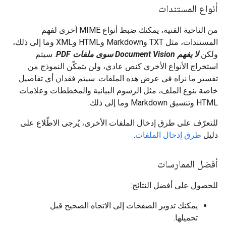
أنواع المستندات
من الناحية الفنية، يمكنك ضبط أنواع MIME أخرى لفهم
المستندات، مثل TXT وMarkdown وHTML وXML وما إلى ذلك،
ولكن
لا يفهم Document Vision سوى ملفات PDF
. سيتم
استخراج الأنواع الأخرى كنص عادي، ولن يتمكّن النموذج من
تفسير ما نراه في عرض هذه الملفات. سيتم فقدان أي تفاصيل
خاصة بنوع الملف، مثل الرسوم البيانية والمخططات وعلامات
HTML وتنسيق Markdown وما إلى ذلك.
للتعرّف على طرق إدخال الملفات الأخرى، يُرجى الاطّلاع على
دليل
طرق إدخال الملفات
.
أفضل الممارسات
للحصول على أفضل النتائج:
يمكنك تدوير الصفحات إلى الاتجاه الصحيح قبل
تحميلها.