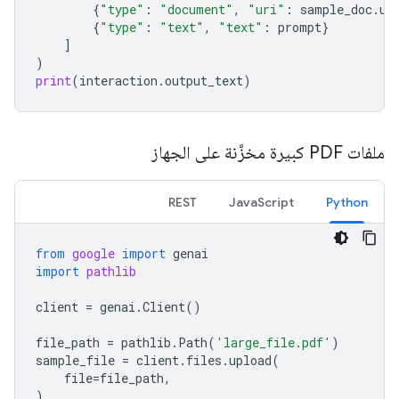
{
"type"
:
"document"
,
"uri"
:
sample_doc
.
ur
{
"type"
:
"text"
,
"text"
:
prompt
}
]
)
print
(
interaction
.
output_text
)
ملفات PDF كبيرة مخزَّنة على الجهاز
REST
JavaScript
Python
from
google
import
genai
import
pathlib
client
=
genai
.
Client
()
file_path
=
pathlib
.
Path
(
'large_file.pdf'
)
sample_file
=
client
.
files
.
upload
(
file
=
file_path
,
)