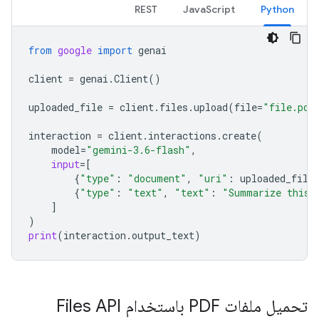
REST
JavaScript
Python
from
google
import
genai
client
=
genai
.
Client
()
uploaded_file
=
client
.
files
.
upload
(
file
=
"file.pdf
interaction
=
client
.
interactions
.
create
(
model
=
"gemini-3.6-flash"
,
input
=
[
{
"type"
:
"document"
,
"uri"
:
uploaded_file
{
"type"
:
"text"
,
"text"
:
"Summarize this 
]
)
print
(
interaction
.
output_text
)
تحميل ملفات PDF باستخدام Files API