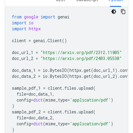
from
google
import
genai
import
io
import
httpx
client
=
genai
.
Client
()
doc_url_1
=
"https://arxiv.org/pdf/2312.11805"
doc_url_2
=
"https://arxiv.org/pdf/2403.05530"
doc_data_1
=
io
.
BytesIO
(
httpx
.
get
(
doc_url_1
)
.
conte
doc_data_2
=
io
.
BytesIO
(
httpx
.
get
(
doc_url_2
)
.
conte
sample_pdf_1
=
client
.
files
.
upload
(
file
=
doc_data_1
,
config
=
dict
(
mime_type
=
'application/pdf'
)
)
sample_pdf_2
=
client
.
files
.
upload
(
file
=
doc_data_2
,
config
=
dict
(
mime_type
=
'application/pdf'
)
)