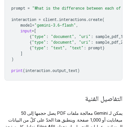
prompt
=
"What is the difference between each of t
interaction
=
client
.
interactions
.
create
(
model
=
"gemini-3.6-flash"
,
input
=
[
{
"type"
:
"document"
,
"uri"
:
sample_pdf_1
.
{
"type"
:
"document"
,
"uri"
:
sample_pdf_2
.
{
"type"
:
"text"
,
"text"
:
prompt
}
]
)
print
(
interaction
.
output_text
)
التفاصيل الفنية
يمكن لـ Gemini معالجة ملفات PDF يصل حجمها إلى 50
ميغابايت أو 1,000 صفحة. وينطبق هذا الحدّ على كلّ من البيانات
المضمّنة وعمليات التحميل باستخدام Files API. تعادل كل صفحة