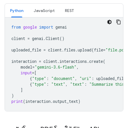
Python
JavaScript
REST
from
google
import
genai
client
=
genai
.
Client
()
uploaded_file
=
client
.
files
.
upload
(
file
=
"file.pdf
interaction
=
client
.
interactions
.
create
(
model
=
"gemini-3.6-flash"
,
input
=
[
{
"type"
:
"document"
,
"uri"
:
uploaded_file
{
"type"
:
"text"
,
"text"
:
"Summarize this 
]
)
print
(
interaction
.
output_text
)