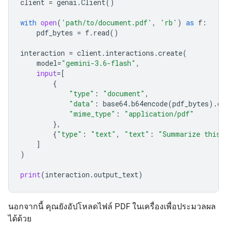
client
=
genai
.
Client
()
with
open
(
'path/to/document.pdf'
,
'rb'
)
as
f
:
pdf_bytes
=
f
.
read
()
interaction
=
client
.
interactions
.
create
(
model
=
"gemini-3.6-flash"
,
input
=
[
{
"type"
:
"document"
,
"data"
:
base64
.
b64encode
(
pdf_bytes
)
.
de
"mime_type"
:
"application/pdf"
},
{
"type"
:
"text"
,
"text"
:
"Summarize this 
]
)
print
(
interaction
.
output_text
)
นอกจากนี้ คุณยังอัปโหลดไฟล์ PDF ในเครื่องเพื่อประมวลผล
ได้ด้วย