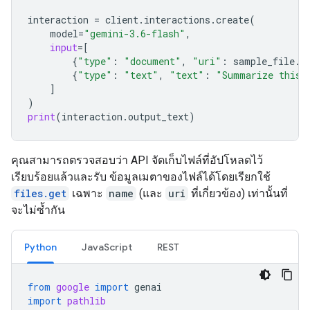
interaction
=
client
.
interactions
.
create
(
model
=
"gemini-3.6-flash"
,
input
=
[
{
"type"
:
"document"
,
"uri"
:
sample_file
.
u
{
"type"
:
"text"
,
"text"
:
"Summarize this 
]
)
print
(
interaction
.
output_text
)
คุณสามารถตรวจสอบว่า API จัดเก็บไฟล์ที่อัปโหลดไว้
เรียบร้อยแล้วและรับ ข้อมูลเมตาของไฟล์ได้โดยเรียกใช้
files.get
เฉพาะ
name
(และ
uri
ที่เกี่ยวข้อง) เท่านั้นที่
จะไม่ซ้ำกัน
Python
JavaScript
REST
from
google
import
genai
import
pathlib