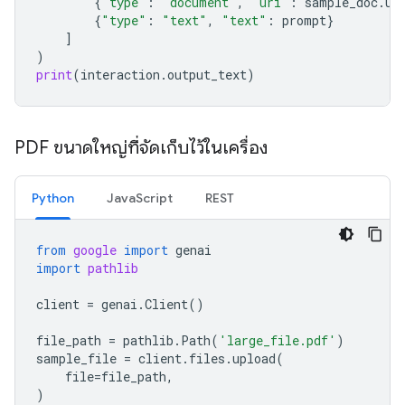
{
"type"
:
"document"
,
"uri"
:
sample_doc
.
ur
{
"type"
:
"text"
,
"text"
:
prompt
}
]
)
print
(
interaction
.
output_text
)
PDF ขนาดใหญ่ที่จัดเก็บไว้ในเครื่อง
Python
JavaScript
REST
from
google
import
genai
import
pathlib
client
=
genai
.
Client
()
file_path
=
pathlib
.
Path
(
'large_file.pdf'
)
sample_file
=
client
.
files
.
upload
(
file
=
file_path
,
)