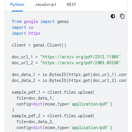
Python
JavaScript
REST
from
google
import
genai
import
io
import
httpx
client
=
genai
.
Client
()
doc_url_1
=
"https://arxiv.org/pdf/2312.11805"
doc_url_2
=
"https://arxiv.org/pdf/2403.05530"
doc_data_1
=
io
.
BytesIO
(
httpx
.
get
(
doc_url_1
)
.
conte
doc_data_2
=
io
.
BytesIO
(
httpx
.
get
(
doc_url_2
)
.
conte
sample_pdf_1
=
client
.
files
.
upload
(
file
=
doc_data_1
,
config
=
dict
(
mime_type
=
'application/pdf'
)
)
sample_pdf_2
=
client
.
files
.
upload
(
file
=
doc_data_2
,
config
=
dict
(
mime_type
=
'application/pdf'
)