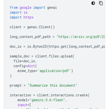
from
google
import
genai
import
io
import
httpx
client
=
genai
.
Client
()
long_context_pdf_path
=
"https://arxiv.org/pdf/231
doc_io
=
io
.
BytesIO
(
httpx
.
get
(
long_context_pdf_pat
sample_doc
=
client
.
files
.
upload
(
file
=
doc_io
,
config
=
dict
(
mime_type
=
'application/pdf'
)
)
prompt
=
"Summarize this document"
interaction
=
client
.
interactions
.
create
(
model
=
"gemini-3.6-flash"
,
input
=
[