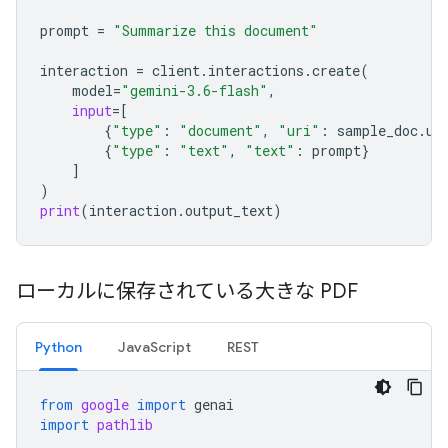
prompt
=
"Summarize this document"
interaction
=
client
.
interactions
.
create
(
model
=
"gemini-3.6-flash"
,
input
=
[
{
"type"
:
"document"
,
"uri"
:
sample_doc
.
ur
{
"type"
:
"text"
,
"text"
:
prompt
}
]
)
print
(
interaction
.
output_text
)
ローカルに保存されている大きな PDF
Python
JavaScript
REST
from
google
import
genai
import
pathlib