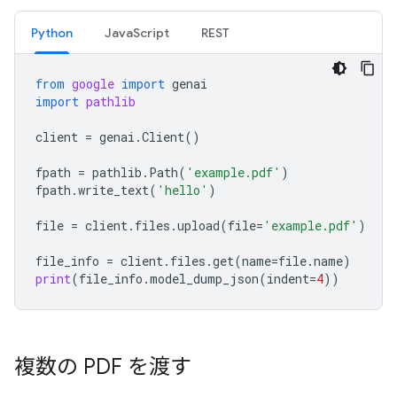
Python
JavaScript
REST
from
google
import
genai
import
pathlib
client
=
genai
.
Client
()
fpath
=
pathlib
.
Path
(
'example.pdf'
)
fpath
.
write_text
(
'hello'
)
file
=
client
.
files
.
upload
(
file
=
'example.pdf'
)
file_info
=
client
.
files
.
get
(
name
=
file
.
name
)
print
(
file_info
.
model_dump_json
(
indent
=
4
))
複数の PDF を渡す