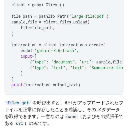
client
=
genai
.
Client
()
file_path
=
pathlib
.
Path
(
'large_file.pdf'
)
sample_file
=
client
.
files
.
upload
(
file
=
file_path
,
)
interaction
=
client
.
interactions
.
create
(
model
=
"gemini-3.6-flash"
,
input
=
[
{
"type"
:
"document"
,
"uri"
:
sample_file
.
u
{
"type"
:
"text"
,
"text"
:
"Summarize this 
]
)
print
(
interaction
.
output_text
)
`
files.get
` を呼び出すと、API がアップロードされたフ
ァイルを正常に保存したことを確認し、その メタデータ
を取得できます。一意なのは
name
（およびその拡張子で
ある
uri
）のみです。