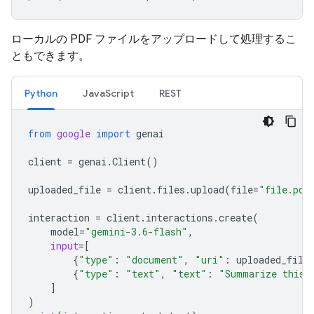
ローカルの PDF ファイルをアップロードして処理するこ
ともできます。
Python
JavaScript
REST
from
google
import
genai
client
=
genai
.
Client
()
uploaded_file
=
client
.
files
.
upload
(
file
=
"file.pdf
interaction
=
client
.
interactions
.
create
(
model
=
"gemini-3.6-flash"
,
input
=
[
{
"type"
:
"document"
,
"uri"
:
uploaded_file
{
"type"
:
"text"
,
"text"
:
"Summarize this 
]
)