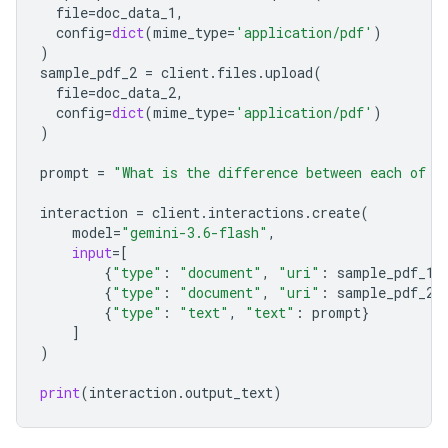
file
=
doc_data_1
,
config
=
dict
(
mime_type
=
'application/pdf'
)
)
sample_pdf_2
=
client
.
files
.
upload
(
file
=
doc_data_2
,
config
=
dict
(
mime_type
=
'application/pdf'
)
)
prompt
=
"What is the difference between each of t
interaction
=
client
.
interactions
.
create
(
model
=
"gemini-3.6-flash"
,
input
=
[
{
"type"
:
"document"
,
"uri"
:
sample_pdf_1
.
{
"type"
:
"document"
,
"uri"
:
sample_pdf_2
.
{
"type"
:
"text"
,
"text"
:
prompt
}
]
)
print
(
interaction
.
output_text
)