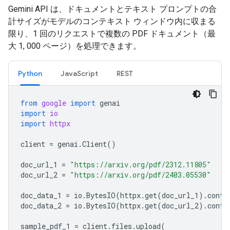
Gemini API は、ドキュメントとテキスト プロンプトの合
計サイズがモデルのコンテキスト ウィンドウ内に収まる
限り、1 回のリクエストで複数の PDF ドキュメント（最
大 1, 000 ページ）を処理できます。
Python
JavaScript
REST
from
google
import
genai
import
io
import
httpx
client
=
genai
.
Client
()
doc_url_1
=
"https://arxiv.org/pdf/2312.11805"
doc_url_2
=
"https://arxiv.org/pdf/2403.05530"
doc_data_1
=
io
.
BytesIO
(
httpx
.
get
(
doc_url_1
)
.
conte
doc_data_2
=
io
.
BytesIO
(
httpx
.
get
(
doc_url_2
)
.
conte
sample_pdf_1
=
client
.
files
.
upload
(