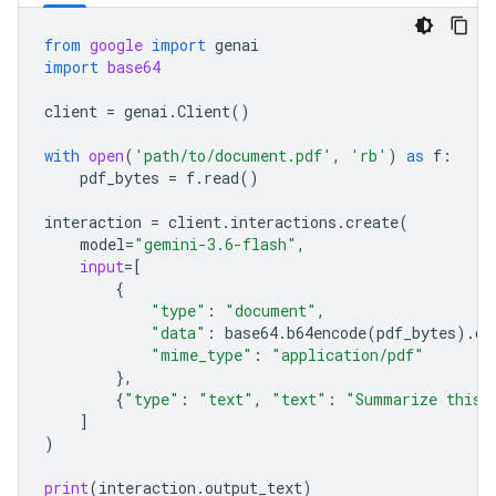
from
google
import
genai
import
base64
client
=
genai
.
Client
()
with
open
(
'path/to/document.pdf'
,
'rb'
)
as
f
:
pdf_bytes
=
f
.
read
()
interaction
=
client
.
interactions
.
create
(
model
=
"gemini-3.6-flash"
,
input
=
[
{
"type"
:
"document"
,
"data"
:
base64
.
b64encode
(
pdf_bytes
)
.
de
"mime_type"
:
"application/pdf"
},
{
"type"
:
"text"
,
"text"
:
"Summarize this 
]
)
print
(
interaction
.
output_text
)