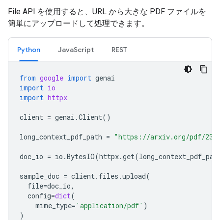
File API を使用すると、URL から大きな PDF ファイルを
簡単にアップロードして処理できます。
Python
JavaScript
REST
from
google
import
genai
import
io
import
httpx
client
=
genai
.
Client
()
long_context_pdf_path
=
"https://arxiv.org/pdf/231
doc_io
=
io
.
BytesIO
(
httpx
.
get
(
long_context_pdf_pat
sample_doc
=
client
.
files
.
upload
(
file
=
doc_io
,
config
=
dict
(
mime_type
=
'application/pdf'
)
)