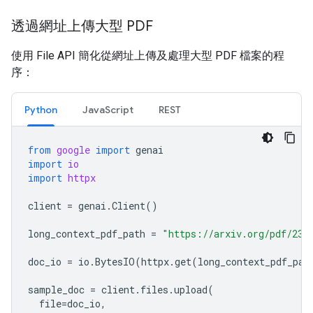
透過網址上傳大型 PDF
使用 File API 簡化從網址上傳及處理大型 PDF 檔案的程
序：
Python
JavaScript
REST
from
google
import
genai
import
io
import
httpx
client
=
genai
.
Client
()
long_context_pdf_path
=
"https://arxiv.org/pdf/231
doc_io
=
io
.
BytesIO
(
httpx
.
get
(
long_context_pdf_pat
sample_doc
=
client
.
files
.
upload
(
file
=
doc_io
,