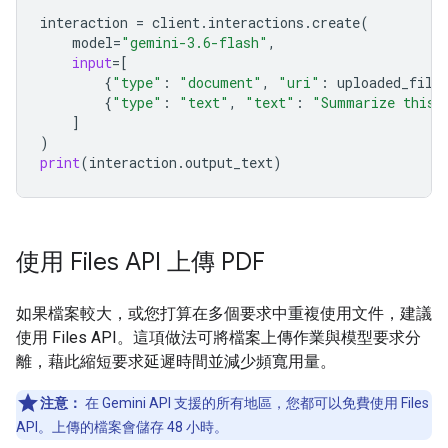
interaction
=
client
.
interactions
.
create
(
model
=
"gemini-3.6-flash"
,
input
=
[
{
"type"
:
"document"
,
"uri"
:
uploaded_file
{
"type"
:
"text"
,
"text"
:
"Summarize this 
]
)
print
(
interaction
.
output_text
)
使用 Files API 上傳 PDF
如果檔案較大，或您打算在多個要求中重複使用文件，建議
使用 Files API。這項做法可將檔案上傳作業與模型要求分
離，藉此縮短要求延遲時間並減少頻寬用量。
注意：
在 Gemini API 支援的所有地區，您都可以免費使用 Files
API。上傳的檔案會儲存 48 小時。