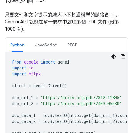
只要文件和文字提示的總大小不超過模型的脈絡窗口，
Gemini API 就能在單一要求中處理多個 PDF 文件 (最多
1000 頁)。
Python
JavaScript
REST
from
google
import
genai
import
io
import
httpx
client
=
genai
.
Client
()
doc_url_1
=
"https://arxiv.org/pdf/2312.11805"
doc_url_2
=
"https://arxiv.org/pdf/2403.05530"
doc_data_1
=
io
.
BytesIO
(
httpx
.
get
(
doc_url_1
)
.
conte
doc_data_2
=
io
.
BytesIO
(
httpx
.
get
(
doc_url_2
)
.
conte