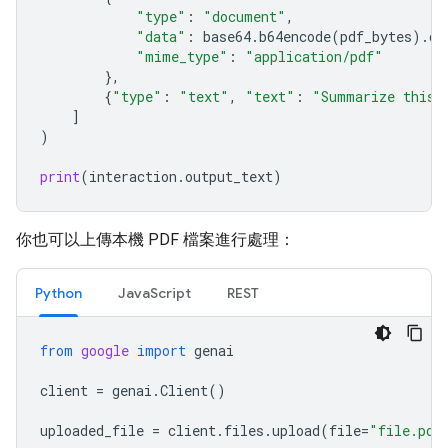
"type"
:
"document"
,
"data"
:
base64
.
b64encode
(
pdf_bytes
)
.
de
"mime_type"
:
"application/pdf"
},
{
"type"
:
"text"
,
"text"
:
"Summarize this 
]
)
print
(
interaction
.
output_text
)
你也可以上傳本機 PDF 檔案進行處理：
Python
JavaScript
REST
from
google
import
genai
client
=
genai
.
Client
()
uploaded_file
=
client
.
files
.
upload
(
file
=
"file.pdf