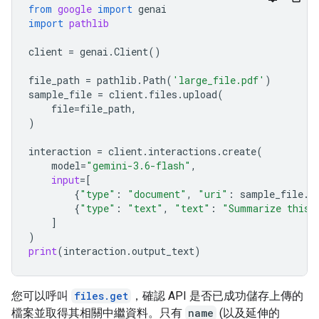
from
google
import
genai
import
pathlib
client
=
genai
.
Client
()
file_path
=
pathlib
.
Path
(
'large_file.pdf'
)
sample_file
=
client
.
files
.
upload
(
file
=
file_path
,
)
interaction
=
client
.
interactions
.
create
(
model
=
"gemini-3.6-flash"
,
input
=
[
{
"type"
:
"document"
,
"uri"
:
sample_file
.
u
{
"type"
:
"text"
,
"text"
:
"Summarize this 
]
)
print
(
interaction
.
output_text
)
您可以呼叫
files.get
，確認 API 是否已成功儲存上傳的
檔案並取得其相關中繼資料。只有
name
(以及延伸的