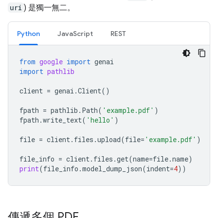
uri
) 是獨一無二。
Python
JavaScript
REST
from
google
import
genai
import
pathlib
client
=
genai
.
Client
()
fpath
=
pathlib
.
Path
(
'example.pdf'
)
fpath
.
write_text
(
'hello'
)
file
=
client
.
files
.
upload
(
file
=
'example.pdf'
)
file_info
=
client
.
files
.
get
(
name
=
file
.
name
)
print
(
file_info
.
model_dump_json
(
indent
=
4
))
傳遞多個 PDF