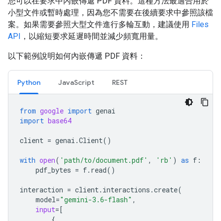
您可以在要求中內嵌傳遞 PDF 資料。這種方法最適合用於
小型文件或暫時處理，因為您不需要在後續要求中參照該檔
案。如果需要參照大型文件進行多輪互動，建議使用
Files
API
，以縮短要求延遲時間並減少頻寬用量。
以下範例說明如何內嵌傳遞 PDF 資料：
Python
JavaScript
REST
from
google
import
genai
import
base64
client
=
genai
.
Client
()
with
open
(
'path/to/document.pdf'
,
'rb'
)
as
f
:
pdf_bytes
=
f
.
read
()
interaction
=
client
.
interactions
.
create
(
model
=
"gemini-3.6-flash"
,
input
=
[
{