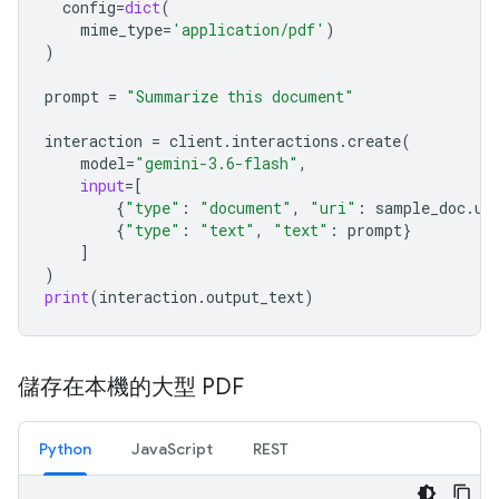
config
=
dict
(
mime_type
=
'application/pdf'
)
)
prompt
=
"Summarize this document"
interaction
=
client
.
interactions
.
create
(
model
=
"gemini-3.6-flash"
,
input
=
[
{
"type"
:
"document"
,
"uri"
:
sample_doc
.
ur
{
"type"
:
"text"
,
"text"
:
prompt
}
]
)
print
(
interaction
.
output_text
)
儲存在本機的大型 PDF
Python
JavaScript
REST