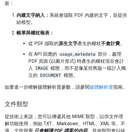
新：
內建文字納入：
系統會擷取 PDF 內建的文字，並提供
給模型。
帳單與權杖報表：
從 PDF 擷取的
原生文字
產生的權杖
不會計費
。
在 API 回應的
usage_metadata
部分，處理
PDF 頁面 (以圖片形式) 時產生的權杖現在會計
入
IMAGE
模態，而不是像某些舊版一樣計入獨
立的
DOCUMENT
模態。
如要進一步瞭解媒體解析度參數，請參閱
媒體解析度
指南。
文件類型
從技術上來說，您可以傳遞其他 MIME 類型，以供文件理
解功能使用，例如 TXT、Markdown、HTML、XML 等。不
過，文件視覺
只會解讀 PDF 檔案的內容
。其他類型會以純