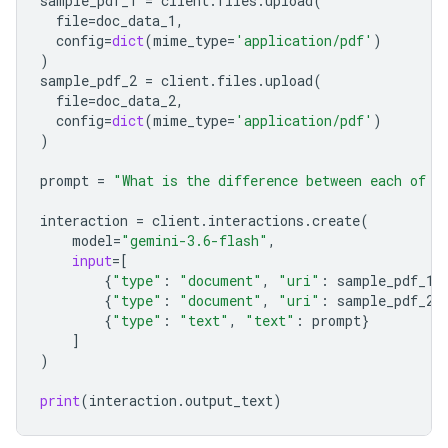
sample_pdf_1
=
client
.
files
.
upload
(
file
=
doc_data_1
,
config
=
dict
(
mime_type
=
'application/pdf'
)
)
sample_pdf_2
=
client
.
files
.
upload
(
file
=
doc_data_2
,
config
=
dict
(
mime_type
=
'application/pdf'
)
)
prompt
=
"What is the difference between each of t
interaction
=
client
.
interactions
.
create
(
model
=
"gemini-3.6-flash"
,
input
=
[
{
"type"
:
"document"
,
"uri"
:
sample_pdf_1
.
{
"type"
:
"document"
,
"uri"
:
sample_pdf_2
.
{
"type"
:
"text"
,
"text"
:
prompt
}
]
)
print
(
interaction
.
output_text
)