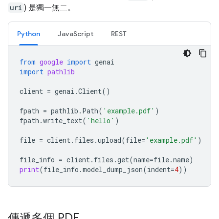
uri
) 是獨一無二。
Python
JavaScript
REST
from
google
import
genai
import
pathlib
client
=
genai
.
Client
()
fpath
=
pathlib
.
Path
(
'example.pdf'
)
fpath
.
write_text
(
'hello'
)
file
=
client
.
files
.
upload
(
file
=
'example.pdf'
)
file_info
=
client
.
files
.
get
(
name
=
file
.
name
)
print
(
file_info
.
model_dump_json
(
indent
=
4
))
傳遞多個 PDF