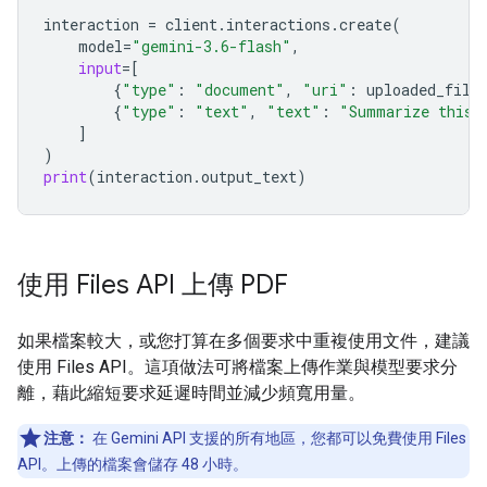
interaction
=
client
.
interactions
.
create
(
model
=
"gemini-3.6-flash"
,
input
=
[
{
"type"
:
"document"
,
"uri"
:
uploaded_file
{
"type"
:
"text"
,
"text"
:
"Summarize this 
]
)
print
(
interaction
.
output_text
)
使用 Files API 上傳 PDF
如果檔案較大，或您打算在多個要求中重複使用文件，建議
使用 Files API。這項做法可將檔案上傳作業與模型要求分
離，藉此縮短要求延遲時間並減少頻寬用量。
注意：
在 Gemini API 支援的所有地區，您都可以免費使用 Files
API。上傳的檔案會儲存 48 小時。