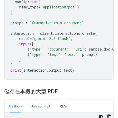
config
=
dict
(
mime_type
=
'application/pdf'
)
)
prompt
=
"Summarize this document"
interaction
=
client
.
interactions
.
create
(
model
=
"gemini-3.6-flash"
,
input
=
[
{
"type"
:
"document"
,
"uri"
:
sample_doc
.
ur
{
"type"
:
"text"
,
"text"
:
prompt
}
]
)
print
(
interaction
.
output_text
)
儲存在本機的大型 PDF
Python
JavaScript
REST