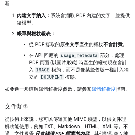
新：
內建文字納入：
系統會擷取 PDF 內建的文字，並提供
給模型。
帳單與權杖報表：
從 PDF 擷取的
原生文字
產生的權杖
不會計費
。
在 API 回應的
usage_metadata
部分，處理
PDF 頁面 (以圖片形式) 時產生的權杖現在會計
入
IMAGE
模態，而不是像某些舊版一樣計入獨
立的
DOCUMENT
模態。
如要進一步瞭解媒體解析度參數，請參閱
媒體解析度
指南。
文件類型
從技術上來說，您可以傳遞其他 MIME 類型，以供文件理
解功能使用，例如 TXT、Markdown、HTML、XML 等。不
過，文件視覺
只會解讀 PDF 檔案的內容
。其他類型會以純