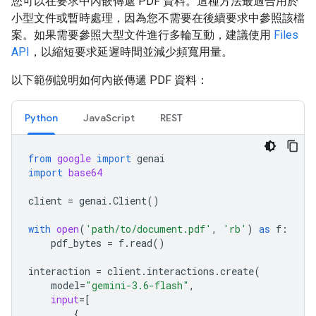
您可以在要求中內嵌傳遞 PDF 資料。這種方法最適合用於
小型文件或暫時處理，因為您不需要在後續要求中參照該檔
案。如果需要參照大型文件進行多輪互動，建議使用
Files
API
，以縮短要求延遲時間並減少頻寬用量。
以下範例說明如何內嵌傳遞 PDF 資料：
Python
JavaScript
REST
from
google
import
genai
import
base64
client
=
genai
.
Client
()
with
open
(
'path/to/document.pdf'
,
'rb'
)
as
f
:
pdf_bytes
=
f
.
read
()
interaction
=
client
.
interactions
.
create
(
model
=
"gemini-3.6-flash"
,
input
=
[
{