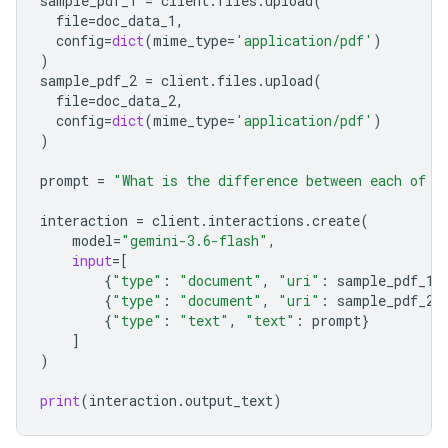
sample_pdf_1
=
client
.
files
.
upload
(
file
=
doc_data_1
,
config
=
dict
(
mime_type
=
'application/pdf'
)
)
sample_pdf_2
=
client
.
files
.
upload
(
file
=
doc_data_2
,
config
=
dict
(
mime_type
=
'application/pdf'
)
)
prompt
=
"What is the difference between each of t
interaction
=
client
.
interactions
.
create
(
model
=
"gemini-3.6-flash"
,
input
=
[
{
"type"
:
"document"
,
"uri"
:
sample_pdf_1
.
{
"type"
:
"document"
,
"uri"
:
sample_pdf_2
.
{
"type"
:
"text"
,
"text"
:
prompt
}
]
)
print
(
interaction
.
output_text
)