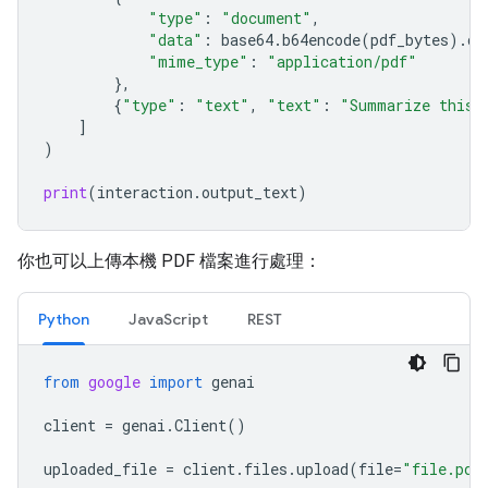
"type"
:
"document"
,
"data"
:
base64
.
b64encode
(
pdf_bytes
)
.
de
"mime_type"
:
"application/pdf"
},
{
"type"
:
"text"
,
"text"
:
"Summarize this 
]
)
print
(
interaction
.
output_text
)
你也可以上傳本機 PDF 檔案進行處理：
Python
JavaScript
REST
from
google
import
genai
client
=
genai
.
Client
()
uploaded_file
=
client
.
files
.
upload
(
file
=
"file.pdf