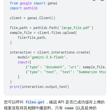
from
google
import
genai
import
pathlib
client
=
genai
.
Client
()
file_path
=
pathlib
.
Path
(
'large_file.pdf'
)
sample_file
=
client
.
files
.
upload
(
file
=
file_path
,
)
interaction
=
client
.
interactions
.
create
(
model
=
"gemini-3.6-flash"
,
input
=
[
{
"type"
:
"document"
,
"uri"
:
sample_file
.
u
{
"type"
:
"text"
,
"text"
:
"Summarize this 
]
)
print
(
interaction
.
output_text
)
您可以呼叫
files.get
，確認 API 是否已成功儲存上傳的
檔案並取得其相關中繼資料。只有
name
(以及延伸的