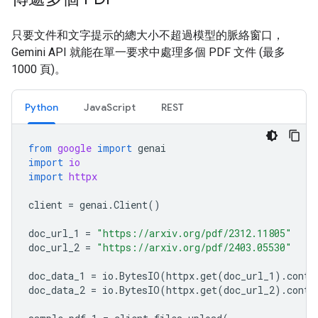
只要文件和文字提示的總大小不超過模型的脈絡窗口，
Gemini API 就能在單一要求中處理多個 PDF 文件 (最多
1000 頁)。
Python
JavaScript
REST
from
google
import
genai
import
io
import
httpx
client
=
genai
.
Client
()
doc_url_1
=
"https://arxiv.org/pdf/2312.11805"
doc_url_2
=
"https://arxiv.org/pdf/2403.05530"
doc_data_1
=
io
.
BytesIO
(
httpx
.
get
(
doc_url_1
)
.
conte
doc_data_2
=
io
.
BytesIO
(
httpx
.
get
(
doc_url_2
)
.
conte