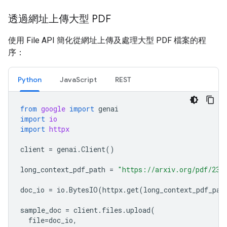
透過網址上傳大型 PDF
使用 File API 簡化從網址上傳及處理大型 PDF 檔案的程
序：
Python
JavaScript
REST
from
google
import
genai
import
io
import
httpx
client
=
genai
.
Client
()
long_context_pdf_path
=
"https://arxiv.org/pdf/231
doc_io
=
io
.
BytesIO
(
httpx
.
get
(
long_context_pdf_pat
sample_doc
=
client
.
files
.
upload
(
file
=
doc_io
,