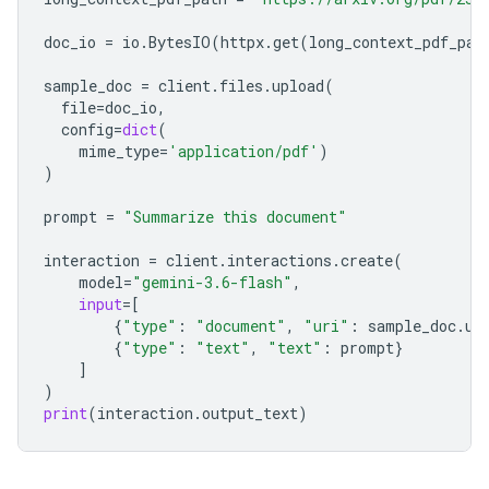
doc_io
=
io
.
BytesIO
(
httpx
.
get
(
long_context_pdf_pat
sample_doc
=
client
.
files
.
upload
(
file
=
doc_io
,
config
=
dict
(
mime_type
=
'application/pdf'
)
)
prompt
=
"Summarize this document"
interaction
=
client
.
interactions
.
create
(
model
=
"gemini-3.6-flash"
,
input
=
[
{
"type"
:
"document"
,
"uri"
:
sample_doc
.
ur
{
"type"
:
"text"
,
"text"
:
prompt
}
]
)
print
(
interaction
.
output_text
)