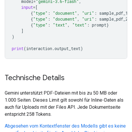
model
=
"gemini-3.6-flash"
,
input
=
[
{
"type"
:
"document"
,
"uri"
:
sample_pdf_1
.
{
"type"
:
"document"
,
"uri"
:
sample_pdf_2
.
{
"type"
:
"text"
,
"text"
:
prompt
}
]
)
print
(
interaction
.
output_text
)
Technische Details
Gemini unterstützt PDF-Dateien mit bis zu 50 MB oder
1.000 Seiten. Dieses Limit gilt sowohl für Inline-Daten als
auch für Uploads mit der Files API. Jede Dokumentseite
entspricht 258 Tokens.
Abgesehen vom Kontextfenster des Modells gibt es keine