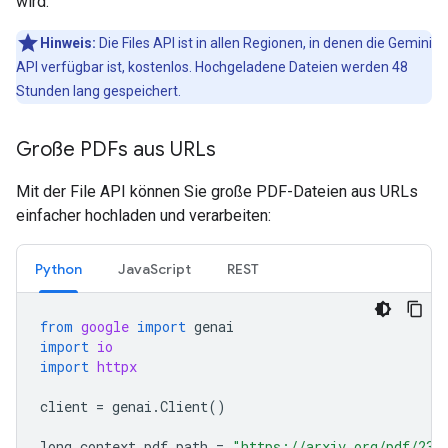
wird.
Hinweis:
Die Files API ist in allen Regionen, in denen die Gemini
API verfügbar ist, kostenlos. Hochgeladene Dateien werden 48
Stunden lang gespeichert.
Große PDFs aus URLs
Mit der File API können Sie große PDF-Dateien aus URLs
einfacher hochladen und verarbeiten:
Python
JavaScript
REST
from
google
import
genai
import
io
import
httpx
client
=
genai
.
Client
()
long_context_pdf_path
=
"https://arxiv.org/pdf/231