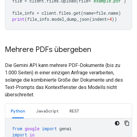
file
=
client
.
files
.
upload
(
file
=
'example.pdf'
)
file_info
=
client
.
files
.
get
(
name
=
file
.
name
)
print
(
file_info
.
model_dump_json
(
indent
=
4
))
Mehrere PDFs übergeben
Die Gemini API kann mehrere PDF-Dokumente (bis zu
1.000 Seiten) in einer einzigen Anfrage verarbeiten,
solange die kombinierte Größe der Dokumente und des
Text-Prompts das Kontextfenster des Modells nicht
überschreitet.
Python
JavaScript
REST
from
google
import
genai
import
io