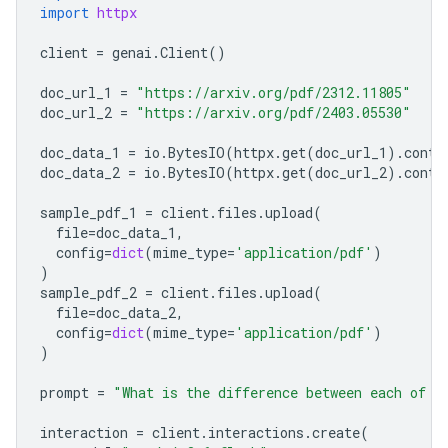
import
httpx
client
=
genai
.
Client
()
doc_url_1
=
"https://arxiv.org/pdf/2312.11805"
doc_url_2
=
"https://arxiv.org/pdf/2403.05530"
doc_data_1
=
io
.
BytesIO
(
httpx
.
get
(
doc_url_1
)
.
conte
doc_data_2
=
io
.
BytesIO
(
httpx
.
get
(
doc_url_2
)
.
conte
sample_pdf_1
=
client
.
files
.
upload
(
file
=
doc_data_1
,
config
=
dict
(
mime_type
=
'application/pdf'
)
)
sample_pdf_2
=
client
.
files
.
upload
(
file
=
doc_data_2
,
config
=
dict
(
mime_type
=
'application/pdf'
)
)
prompt
=
"What is the difference between each of t
interaction
=
client
.
interactions
.
create
(