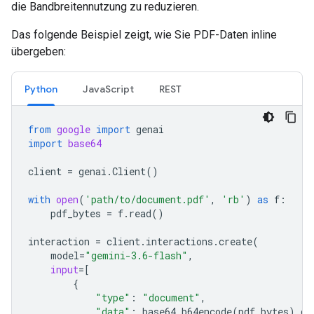
die Bandbreitennutzung zu reduzieren.
Das folgende Beispiel zeigt, wie Sie PDF-Daten inline
übergeben:
Python
JavaScript
REST
from
google
import
genai
import
base64
client
=
genai
.
Client
()
with
open
(
'path/to/document.pdf'
,
'rb'
)
as
f
:
pdf_bytes
=
f
.
read
()
interaction
=
client
.
interactions
.
create
(
model
=
"gemini-3.6-flash"
,
input
=
[
{
"type"
:
"document"
,
"data"
:
base64
.
b64encode
(
pdf_bytes
)
.
de