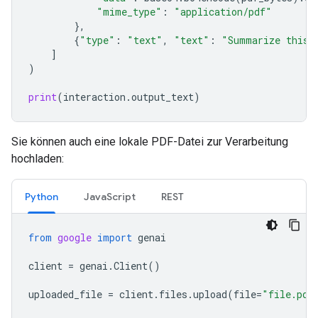
"mime_type"
:
"application/pdf"
},
{
"type"
:
"text"
,
"text"
:
"Summarize this 
]
)
print
(
interaction
.
output_text
)
Sie können auch eine lokale PDF-Datei zur Verarbeitung
hochladen:
Python
JavaScript
REST
from
google
import
genai
client
=
genai
.
Client
()
uploaded_file
=
client
.
files
.
upload
(
file
=
"file.pdf