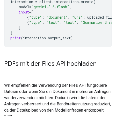
interaction
=
client
.
interactions
.
create
(
model
=
"gemini-3.6-flash"
,
input
=
[
{
"type"
:
"document"
,
"uri"
:
uploaded_file
{
"type"
:
"text"
,
"text"
:
"Summarize this 
]
)
print
(
interaction
.
output_text
)
PDFs mit der Files API hochladen
Wir empfehlen die Verwendung der Files API für größere
Dateien oder wenn Sie ein Dokument in mehreren Anfragen
wiederverwenden möchten. Dadurch wird die Latenz der
Anfragen verbessert und die Bandbreitennutzung reduziert,
da der Dateiupload von den Modellanfragen entkoppelt