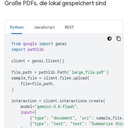
Große PDFs
,
die lokal gespeichert sind
Python
JavaScript
REST
from
google
import
genai
import
pathlib
client
=
genai
.
Client
()
file_path
=
pathlib
.
Path
(
'large_file.pdf'
)
sample_file
=
client
.
files
.
upload
(
file
=
file_path
,
)
interaction
=
client
.
interactions
.
create
(
model
=
"gemini-3.6-flash"
,
input
=
[
{
"type"
:
"document"
,
"uri"
:
sample_file
.
u
{
"type"
:
"text"
,
"text"
:
"Summarize this 