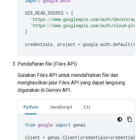
import
google.auth
GCS_READ_SCOPES
=
[
'https://www.googleapis.com/auth/devstorage
'https://www.googleapis.com/auth/cloud-plat
]
credentials
,
project
=
google
.
auth
.
default
(
sc
Pendaftaran file (Files API)
Gunakan Files API untuk mendaftarkan file dan
menghasilkan jalur Files API yang dapat langsung
digunakan di Gemini API.
Python
JavaScript
CLI
from
google
import
genai
client
=
genai
.
Client
(
credentials
=
credentials