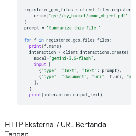
registered_gcs_files
=
client
.
files
.
register_f
uris
=
[
"gs://my_bucket/some_object.pdf"
,
"
)
prompt
=
"Summarize this file."
for
f
in
registered_gcs_files
.
files
:
print
(
f
.
name
)
interaction
=
client
.
interactions
.
create
(
model
=
"gemini-3.6-flash"
,
input
=
[
{
"type"
:
"text"
,
"text"
:
prompt
},
{
"type"
:
"document"
,
"uri"
:
f
.
uri
,
"mi
],
)
print
(
interaction
.
output_text
)
HTTP Eksternal
/
URL Bertanda
Tangan