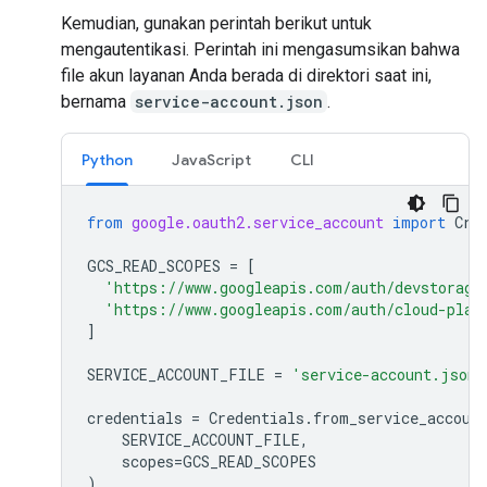
Kemudian, gunakan perintah berikut untuk
mengautentikasi. Perintah ini mengasumsikan bahwa
file akun layanan Anda berada di direktori saat ini,
bernama
service-account.json
.
Python
JavaScript
CLI
from
google.oauth2.service_account
import
Cre
GCS_READ_SCOPES
=
[
'https://www.googleapis.com/auth/devstorage
'https://www.googleapis.com/auth/cloud-plat
]
SERVICE_ACCOUNT_FILE
=
'service-account.json'
credentials
=
Credentials
.
from_service_accoun
SERVICE_ACCOUNT_FILE
,
scopes
=
GCS_READ_SCOPES
)