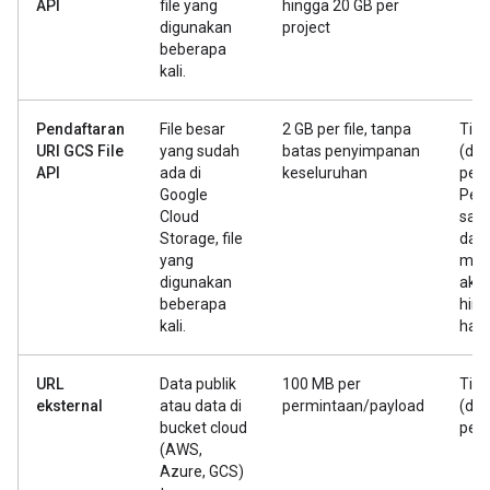
API
file yang
hingga 20 GB per
digunakan
project
beberapa
kali.
Pendaftaran
File besar
2 GB per file, tanpa
Tida
URI GCS File
yang sudah
batas penyimpanan
(dia
API
ada di
keseluruhan
perm
Google
Pen
Cloud
satu
Storage, file
dap
yang
mem
digunakan
aks
beberapa
hing
kali.
hari.
URL
Data publik
100 MB per
Tida
eksternal
atau data di
permintaan/payload
(dia
bucket cloud
per
(AWS,
Azure, GCS)