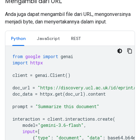
Mengambil dari URL
Anda juga dapat mengambil file dari URL, mengonversinya
menjadi byte, dan menyertakannya dalam input.
Python
JavaScript
REST
from
google
import
genai
import
httpx
client
=
genai
.
Client
()
doc_url
=
"https://discovery.ucl.ac.uk/id/eprint/1
doc_data
=
httpx
.
get
(
doc_url
)
.
content
prompt
=
"Summarize this document"
interaction
=
client
.
interactions
.
create
(
model
=
"gemini-3.6-flash"
,
input
=
[
{
"type"
:
"document"
,
"data"
:
base64
.
b64en