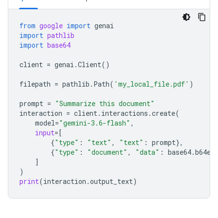
from
google
import
genai
import
pathlib
import
base64
client
=
genai
.
Client
()
filepath
=
pathlib
.
Path
(
'my_local_file.pdf'
)
prompt
=
"Summarize this document"
interaction
=
client
.
interactions
.
create
(
model
=
"gemini-3.6-flash"
,
input
=
[
{
"type"
:
"text"
,
"text"
:
prompt
},
{
"type"
:
"document"
,
"data"
:
base64
.
b64en
]
)
print
(
interaction
.
output_text
)