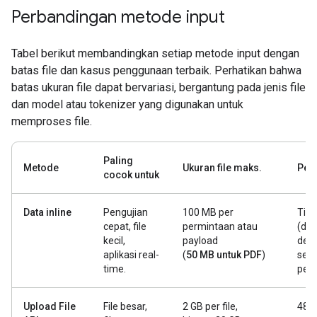
Perbandingan metode input
Tabel berikut membandingkan setiap metode input dengan
batas file dan kasus penggunaan terbaik. Perhatikan bahwa
batas ukuran file dapat bervariasi, bergantung pada jenis file
dan model atau tokenizer yang digunakan untuk
memproses file.
Paling
Metode
Ukuran file maks.
Pers
cocok untuk
Data inline
Pengujian
100 MB per
Tida
cepat, file
permintaan atau
(dik
kecil,
payload
den
aplikasi real-
(
50 MB untuk PDF
)
seti
time.
per
Upload File
File besar,
2 GB per file,
48 