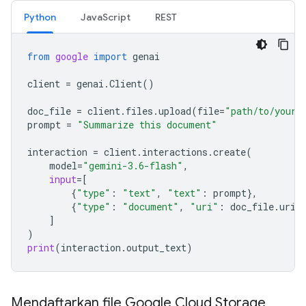
Python
JavaScript
REST
from
google
import
genai
client
=
genai
.
Client
()
doc_file
=
client
.
files
.
upload
(
file
=
"path/to/your/
prompt
=
"Summarize this document"
interaction
=
client
.
interactions
.
create
(
model
=
"gemini-3.6-flash"
,
input
=
[
{
"type"
:
"text"
,
"text"
:
prompt
},
{
"type"
:
"document"
,
"uri"
:
doc_file
.
uri
,
]
)
print
(
interaction
.
output_text
)
Mendaftarkan file Google Cloud Storage