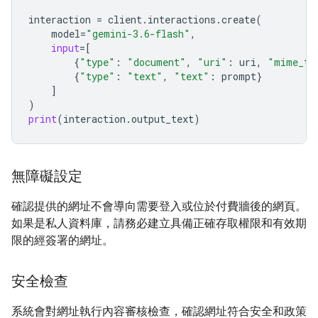
interaction
=
client
.
interactions
.
create
(
model
=
"gemini-3.6-flash"
,
input
=
[
{
"type"
:
"document"
,
"uri"
:
uri
,
"mime_ty
{
"type"
:
"text"
,
"text"
:
prompt
}
]
)
print
(
interaction
.
output_text
)
無障礙設定
確認提供的網址不會導向需要登入或位於付費牆後的網頁。
如果是私人資料庫，請務必建立具備正確存取權限和有效期
限的經簽署的網址。
安全檢查
系統會對網址執行內容審核檢查，確認網址符合安全和政策