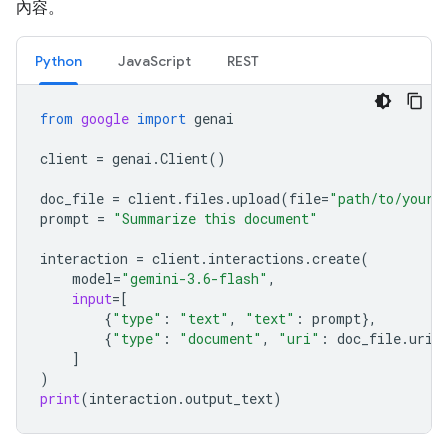
內容。
Python
JavaScript
REST
from
google
import
genai
client
=
genai
.
Client
()
doc_file
=
client
.
files
.
upload
(
file
=
"path/to/your/
prompt
=
"Summarize this document"
interaction
=
client
.
interactions
.
create
(
model
=
"gemini-3.6-flash"
,
input
=
[
{
"type"
:
"text"
,
"text"
:
prompt
},
{
"type"
:
"document"
,
"uri"
:
doc_file
.
uri
,
]
)
print
(
interaction
.
output_text
)