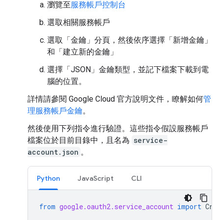
瀏覽至
服務帳戶控制台
選取相關服務帳戶
選取「金鑰」
分頁，然後依序選擇「新增金鑰」
和「建立新的金鑰」
選擇「JSON」
金鑰類型，並記下檔案下載到電
腦的位置。
詳情請參閱 Google Cloud 官方說明文件，瞭解如何
管
理服務帳戶金鑰
。
然後使用下列指令進行驗證。這些指令假設服務帳戶
檔案位於目前目錄中，且名為
service-
account.json
。
Python
JavaScript
CLI
from
google.oauth2.service_account
import
Cre