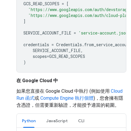
GCS_READ_SCOPES
=
[
'https://www.googleapis.com/auth/devstorage
'https://www.googleapis.com/auth/cloud-plat
]
SERVICE_ACCOUNT_FILE
=
'service-account.json'
credentials
=
Credentials
.
from_service_accoun
SERVICE_ACCOUNT_FILE
,
scopes
=
GCS_READ_SCOPES
)
在 Google Cloud 中
如果您直接在 Google Cloud 中執行 (例如使用
Cloud
Run 函式
或
Compute Engine 執行個體
)，您會擁有隱
含憑證，但需要重新驗證，才能授予適當的範圍。
Python
JavaScript
CLI