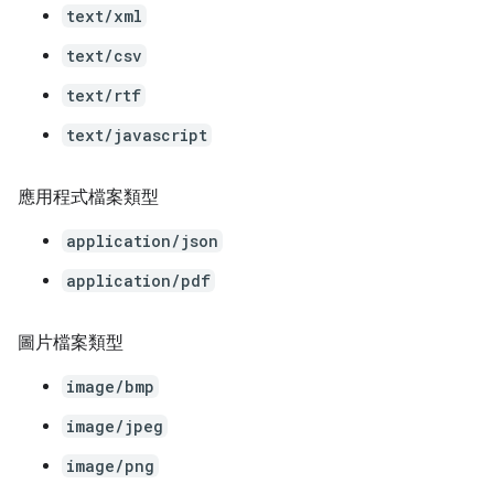
text/xml
text/csv
text/rtf
text/javascript
應用程式檔案類型
application/json
application/pdf
圖片檔案類型
image/bmp
image/jpeg
image/png