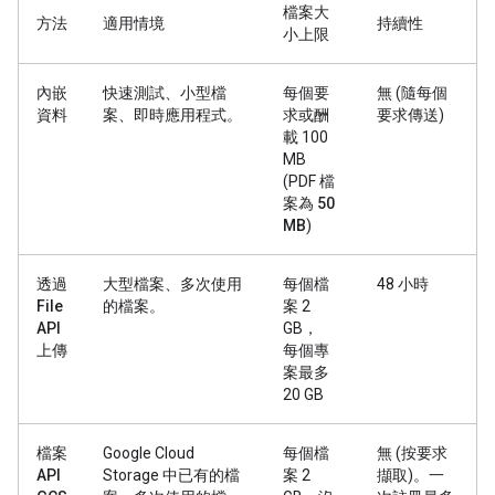
檔案大
方法
適用情境
持續性
小上限
內嵌
快速測試、小型檔
每個要
無 (隨每個
資料
案、即時應用程式。
求或酬
要求傳送)
載 100
MB
(PDF 檔
案為
50
MB
)
透過
大型檔案、多次使用
每個檔
48 小時
File
的檔案。
案 2
API
GB，
上傳
每個專
案最多
20 GB
檔案
Google Cloud
每個檔
無 (按要求
API
Storage 中已有的檔
案 2
擷取)。一