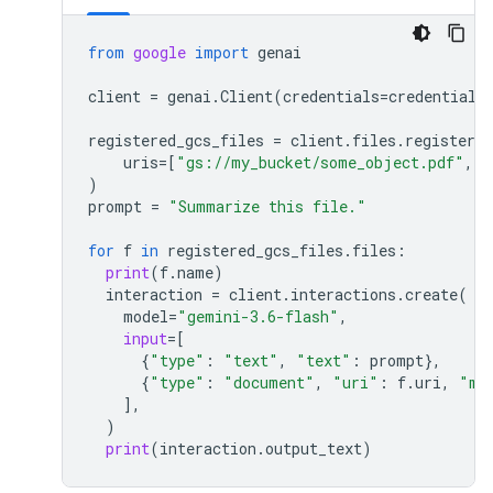
from
google
import
genai
client
=
genai
.
Client
(
credentials
=
credentials
registered_gcs_files
=
client
.
files
.
register_f
uris
=
[
"gs://my_bucket/some_object.pdf"
,
"
)
prompt
=
"Summarize this file."
for
f
in
registered_gcs_files
.
files
:
print
(
f
.
name
)
interaction
=
client
.
interactions
.
create
(
model
=
"gemini-3.6-flash"
,
input
=
[
{
"type"
:
"text"
,
"text"
:
prompt
},
{
"type"
:
"document"
,
"uri"
:
f
.
uri
,
"mi
],
)
print
(
interaction
.
output_text
)