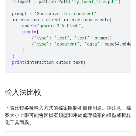
filepath
=
pathlib
.
Path
(
'my_local_file.pdf'
)
prompt
=
"Summarize this document"
interaction
=
client
.
interactions
.
create
(
model
=
"gemini-3.6-flash"
,
input
=
[
{
"type"
:
"text"
,
"text"
:
prompt
},
{
"type"
:
"document"
,
"data"
:
base64
.
b64en
]
)
print
(
interaction
.
output_text
)
輸入法比較
下表比較各種輸入方式的檔案限制和最佳用途。請注意，檔
案大小上限可能會因檔案類型和用於處理檔案的模型或權杖
化工具而異。