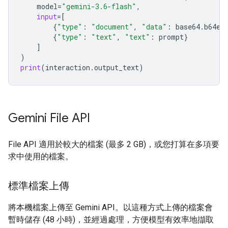
model
=
"gemini-3.6-flash"
,
input
=
[
{
"type"
:
"document"
,
"data"
:
base64
.
b64en
{
"type"
:
"text"
,
"text"
:
prompt
}
]
)
print
(
interaction
.
output_text
)
Gemini File API
File API 適用於較大的檔案 (最多 2 GB)，或您打算在多項要
求中使用的檔案。
標準檔案上傳
將本機檔案上傳至 Gemini API。以這種方式上傳的檔案會
暫時儲存 (48 小時)，並經過處理，方便模型有效率地擷取