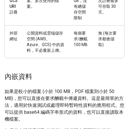
GCS
案、多次使用的檔
GB，沒
次註冊最多
URI
案。
有總儲
可存取 30
註冊
存空間
天。
限制
外部
公開資料或雲端儲存
每個要
無 (每次要
網址
空間 (AWS、
求/酬載
求都會擷
Azure、GCS) 中的資
100 MB
取)
料，不必重新上傳。
內嵌資料
如果是較小的檔案 (小於 100 MB，PDF 檔案則小於 50
MB)，您可以直接在要求酬載中傳遞資料。這是最簡單的方
法，適用於快速測試或處理即時暫時性資料的應用程式。您
可以提供 base64 編碼字串形式的資料，也可以直接讀取本
機檔案。