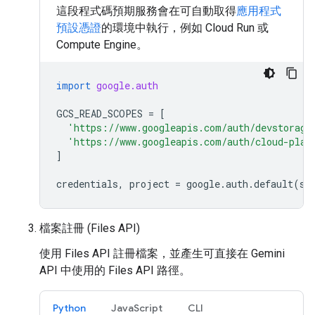
這段程式碼預期服務會在可自動取得
應用程式
預設憑證
的環境中執行，例如 Cloud Run 或
Compute Engine。
import
google.auth
GCS_READ_SCOPES
=
[
'https://www.googleapis.com/auth/devstorage
'https://www.googleapis.com/auth/cloud-plat
]
credentials
,
project
=
google
.
auth
.
default
(
sc
檔案註冊 (Files API)
使用 Files API 註冊檔案，並產生可直接在 Gemini
API 中使用的 Files API 路徑。
Python
JavaScript
CLI