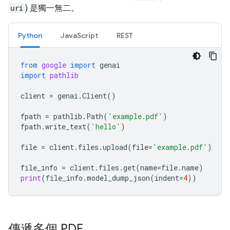
uri
) 是獨一無二。
Python
JavaScript
REST
from
google
import
genai
import
pathlib
client
=
genai
.
Client
()
fpath
=
pathlib
.
Path
(
'example.pdf'
)
fpath
.
write_text
(
'hello'
)
file
=
client
.
files
.
upload
(
file
=
'example.pdf'
)
file_info
=
client
.
files
.
get
(
name
=
file
.
name
)
print
(
file_info
.
model_dump_json
(
indent
=
4
))
傳遞多個 PDF