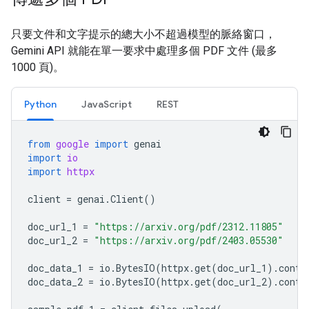
只要文件和文字提示的總大小不超過模型的脈絡窗口，
Gemini API 就能在單一要求中處理多個 PDF 文件 (最多
1000 頁)。
Python
JavaScript
REST
from
google
import
genai
import
io
import
httpx
client
=
genai
.
Client
()
doc_url_1
=
"https://arxiv.org/pdf/2312.11805"
doc_url_2
=
"https://arxiv.org/pdf/2403.05530"
doc_data_1
=
io
.
BytesIO
(
httpx
.
get
(
doc_url_1
)
.
conte
doc_data_2
=
io
.
BytesIO
(
httpx
.
get
(
doc_url_2
)
.
conte