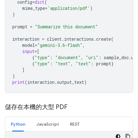
config
=
dict
(
mime_type
=
'application/pdf'
)
)
prompt
=
"Summarize this document"
interaction
=
client
.
interactions
.
create
(
model
=
"gemini-3.6-flash"
,
input
=
[
{
"type"
:
"document"
,
"uri"
:
sample_doc
.
ur
{
"type"
:
"text"
,
"text"
:
prompt
}
]
)
print
(
interaction
.
output_text
)
儲存在本機的大型 PDF
Python
JavaScript
REST