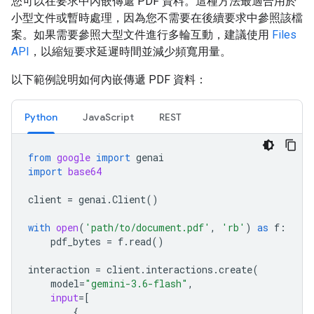
您可以在要求中內嵌傳遞 PDF 資料。這種方法最適合用於
小型文件或暫時處理，因為您不需要在後續要求中參照該檔
案。如果需要參照大型文件進行多輪互動，建議使用
Files
API
，以縮短要求延遲時間並減少頻寬用量。
以下範例說明如何內嵌傳遞 PDF 資料：
Python
JavaScript
REST
from
google
import
genai
import
base64
client
=
genai
.
Client
()
with
open
(
'path/to/document.pdf'
,
'rb'
)
as
f
:
pdf_bytes
=
f
.
read
()
interaction
=
client
.
interactions
.
create
(
model
=
"gemini-3.6-flash"
,
input
=
[
{