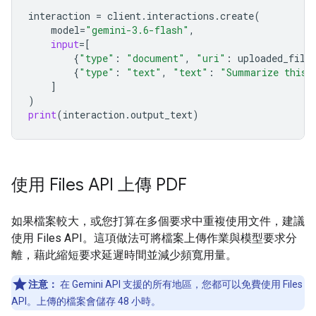
interaction
=
client
.
interactions
.
create
(
model
=
"gemini-3.6-flash"
,
input
=
[
{
"type"
:
"document"
,
"uri"
:
uploaded_file
{
"type"
:
"text"
,
"text"
:
"Summarize this 
]
)
print
(
interaction
.
output_text
)
使用 Files API 上傳 PDF
如果檔案較大，或您打算在多個要求中重複使用文件，建議
使用 Files API。這項做法可將檔案上傳作業與模型要求分
離，藉此縮短要求延遲時間並減少頻寬用量。
注意：
在 Gemini API 支援的所有地區，您都可以免費使用 Files
API。上傳的檔案會儲存 48 小時。