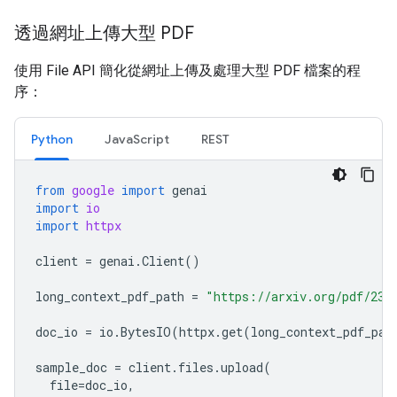
透過網址上傳大型 PDF
使用 File API 簡化從網址上傳及處理大型 PDF 檔案的程
序：
Python
JavaScript
REST
from
google
import
genai
import
io
import
httpx
client
=
genai
.
Client
()
long_context_pdf_path
=
"https://arxiv.org/pdf/231
doc_io
=
io
.
BytesIO
(
httpx
.
get
(
long_context_pdf_pat
sample_doc
=
client
.
files
.
upload
(
file
=
doc_io
,