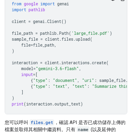
from
google
import
genai
import
pathlib
client
=
genai
.
Client
()
file_path
=
pathlib
.
Path
(
'large_file.pdf'
)
sample_file
=
client
.
files
.
upload
(
file
=
file_path
,
)
interaction
=
client
.
interactions
.
create
(
model
=
"gemini-3.6-flash"
,
input
=
[
{
"type"
:
"document"
,
"uri"
:
sample_file
.
u
{
"type"
:
"text"
,
"text"
:
"Summarize this 
]
)
print
(
interaction
.
output_text
)
您可以呼叫
files.get
，確認 API 是否已成功儲存上傳的
檔案並取得其相關中繼資料。只有
name
(以及延伸的