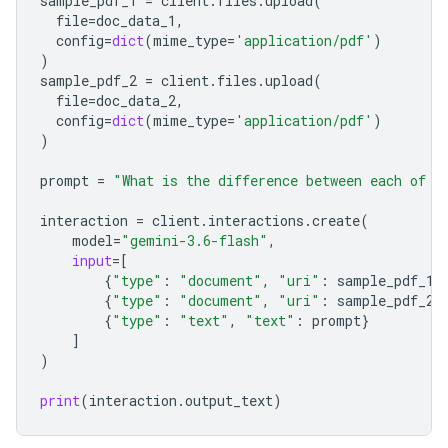
sample_pdf_1
=
client
.
files
.
upload
(
file
=
doc_data_1
,
config
=
dict
(
mime_type
=
'application/pdf'
)
)
sample_pdf_2
=
client
.
files
.
upload
(
file
=
doc_data_2
,
config
=
dict
(
mime_type
=
'application/pdf'
)
)
prompt
=
"What is the difference between each of t
interaction
=
client
.
interactions
.
create
(
model
=
"gemini-3.6-flash"
,
input
=
[
{
"type"
:
"document"
,
"uri"
:
sample_pdf_1
.
{
"type"
:
"document"
,
"uri"
:
sample_pdf_2
.
{
"type"
:
"text"
,
"text"
:
prompt
}
]
)
print
(
interaction
.
output_text
)