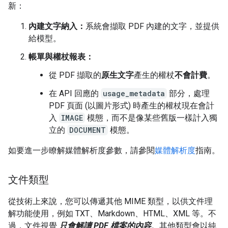
新：
內建文字納入：
系統會擷取 PDF 內建的文字，並提供
給模型。
帳單與權杖報表：
從 PDF 擷取的
原生文字
產生的權杖
不會計費
。
在 API 回應的
usage_metadata
部分，處理
PDF 頁面 (以圖片形式) 時產生的權杖現在會計
入
IMAGE
模態，而不是像某些舊版一樣計入獨
立的
DOCUMENT
模態。
如要進一步瞭解媒體解析度參數，請參閱
媒體解析度
指南。
文件類型
從技術上來說，您可以傳遞其他 MIME 類型，以供文件理
解功能使用，例如 TXT、Markdown、HTML、XML 等。不
過，文件視覺
只會解讀 PDF 檔案的內容
。其他類型會以純