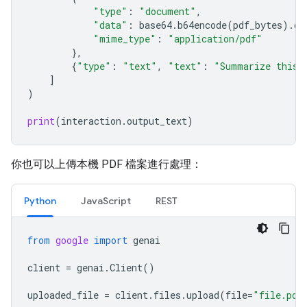
"type"
:
"document"
,
"data"
:
base64
.
b64encode
(
pdf_bytes
)
.
de
"mime_type"
:
"application/pdf"
},
{
"type"
:
"text"
,
"text"
:
"Summarize this 
]
)
print
(
interaction
.
output_text
)
你也可以上傳本機 PDF 檔案進行處理：
Python
JavaScript
REST
from
google
import
genai
client
=
genai
.
Client
()
uploaded_file
=
client
.
files
.
upload
(
file
=
"file.pdf