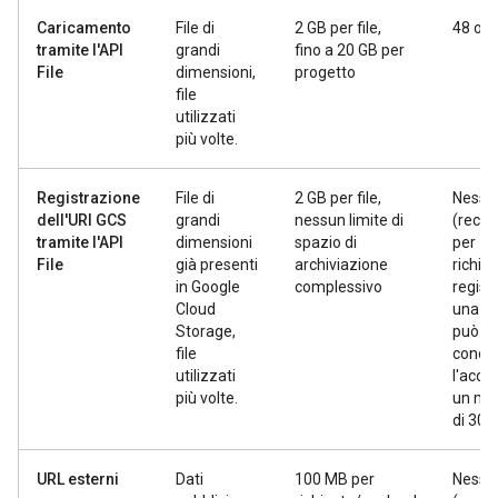
Caricamento
File di
2 GB per file,
48 ore
tramite l'API
grandi
fino a 20 GB per
File
dimensioni,
progetto
file
utilizzati
più volte.
Registrazione
File di
2 GB per file,
Nessu
dell'URI GCS
grandi
nessun limite di
(recup
tramite l'API
dimensioni
spazio di
per
File
già presenti
archiviazione
richies
in Google
complessivo
regist
Cloud
una t
Storage,
può
file
conce
utilizzati
l'acce
più volte.
un ma
di 30 g
URL esterni
Dati
100 MB per
Nessu