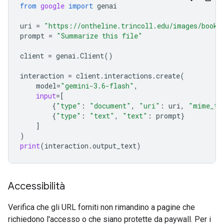
from
google
import
genai
uri
=
"https://ontheline.trincoll.edu/images/bookd
prompt
=
"Summarize this file"
client
=
genai
.
Client
()
interaction
=
client
.
interactions
.
create
(
model
=
"gemini-3.6-flash"
,
input
=
[
{
"type"
:
"document"
,
"uri"
:
uri
,
"mime_ty
{
"type"
:
"text"
,
"text"
:
prompt
}
]
)
print
(
interaction
.
output_text
)
Accessibilità
Verifica che gli URL forniti non rimandino a pagine che
richiedono l'accesso o che siano protette da paywall. Per i