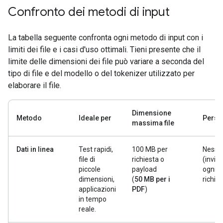
Confronto dei metodi di input
La tabella seguente confronta ogni metodo di input con i
limiti dei file e i casi d'uso ottimali. Tieni presente che il
limite delle dimensioni dei file può variare a seconda del
tipo di file e del modello o del tokenizer utilizzato per
elaborare il file.
Dimensione
Metodo
Ideale per
Persi
massima file
Dati in linea
Test rapidi,
100 MB per
Nessu
file di
richiesta o
(invia
piccole
payload
ogni
dimensioni,
(
50 MB per i
richie
applicazioni
PDF
)
in tempo
reale.