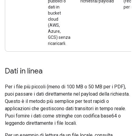
pubblici o
richiesta/payload
(recup
dati in
per ri
bucket
cloud
(AWS,
Azure,
GCS) senza
ricaricarli.
Dati in linea
Per i file più piccoli (meno di 100 MB o 50 MB per i PDF),
puoi passare i dati direttamente nel payload della richiesta.
Questo è il metodo più semplice per test rapidi o
applicazioni che gestiscono dati transitori in tempo reale.
Puoi fornire i dati come stringhe con codifica base64 o
leggendo direttamente i file locali.
Per un esempio di lettura da un file locale, consulta