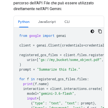
percorso dell'API File che può essere utilizzato
direttamente nell'API Gemini.
Python
JavaScript
CLI
from
google
import
genai
client
=
genai
.
Client
(
credentials
=
credentials
registered_gcs_files
=
client
.
files
.
register_f
uris
=
[
"gs://my_bucket/some_object.pdf"
,
"
)
prompt
=
"Summarize this file."
for
f
in
registered_gcs_files
.
files
:
print
(
f
.
name
)
interaction
=
client
.
interactions
.
create
(
model
=
"gemini-3.6-flash"
,
input
=
[
{
"type"
:
"text"
,
"text"
:
prompt
},
{
"type"
:
"document"
,
"uri"
:
f
.
uri
,
"mi