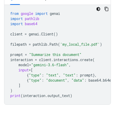
from
google
import
genai
import
pathlib
import
base64
client
=
genai
.
Client
()
filepath
=
pathlib
.
Path
(
'my_local_file.pdf'
)
prompt
=
"Summarize this document"
interaction
=
client
.
interactions
.
create
(
model
=
"gemini-3.6-flash"
,
input
=
[
{
"type"
:
"text"
,
"text"
:
prompt
},
{
"type"
:
"document"
,
"data"
:
base64
.
b64en
]
)
print
(
interaction
.
output_text
)