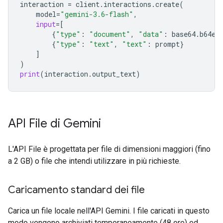
interaction
=
client
.
interactions
.
create
(
model
=
"gemini-3.6-flash"
,
input
=
[
{
"type"
:
"document"
,
"data"
:
base64
.
b64en
{
"type"
:
"text"
,
"text"
:
prompt
}
]
)
print
(
interaction
.
output_text
)
API File di Gemini
L'API File è progettata per file di dimensioni maggiori (fino
a 2 GB) o file che intendi utilizzare in più richieste.
Caricamento standard dei file
Carica un file locale nell'API Gemini. I file caricati in questo
modo vengono archiviati temporaneamente (48 ore) ed