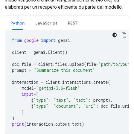
elaborati per un recupero efficiente da parte del modello.
Python
JavaScript
REST
from
google
import
genai
client
=
genai
.
Client
()
doc_file
=
client
.
files
.
upload
(
file
=
"path/to/your/
prompt
=
"Summarize this document"
interaction
=
client
.
interactions
.
create
(
model
=
"gemini-3.6-flash"
,
input
=
[
{
"type"
:
"text"
,
"text"
:
prompt
},
{
"type"
:
"document"
,
"uri"
:
doc_file
.
uri
,
]
)
print
(
interaction
.
output_text
)