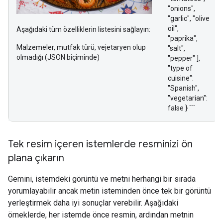
"onions",
"garlic", "olive
oil",
Aşağıdaki tüm özelliklerin listesini sağlayın:
"paprika",
Malzemeler, mutfak türü, vejetaryen olup
"salt",
olmadığı (JSON biçiminde)
"pepper" ],
"type of
cuisine":
"Spanish",
"vegetarian":
false } ```
Tek resim içeren istemlerde resminizi ön
plana çıkarın
Gemini, istemdeki görüntü ve metni herhangi bir sırada
yorumlayabilir ancak metin isteminden önce tek bir görüntü
yerleştirmek daha iyi sonuçlar verebilir. Aşağıdaki
örneklerde, her istemde önce resmin, ardından metnin