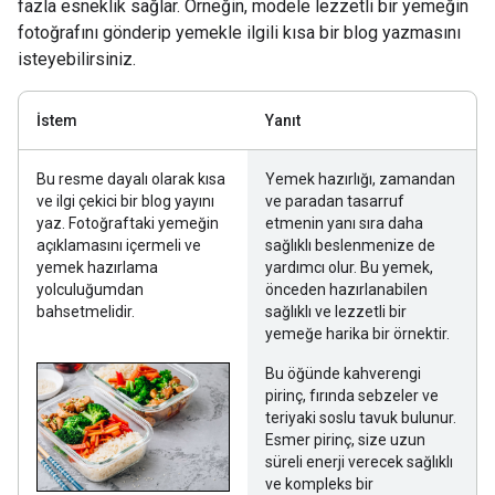
fazla esneklik sağlar. Örneğin, modele lezzetli bir yemeğin
fotoğrafını gönderip yemekle ilgili kısa bir blog yazmasını
isteyebilirsiniz.
İstem
Yanıt
Bu resme dayalı olarak kısa
Yemek hazırlığı, zamandan
ve ilgi çekici bir blog yayını
ve paradan tasarruf
yaz. Fotoğraftaki yemeğin
etmenin yanı sıra daha
açıklamasını içermeli ve
sağlıklı beslenmenize de
yemek hazırlama
yardımcı olur. Bu yemek,
yolculuğumdan
önceden hazırlanabilen
bahsetmelidir.
sağlıklı ve lezzetli bir
yemeğe harika bir örnektir.
Bu öğünde kahverengi
pirinç, fırında sebzeler ve
teriyaki soslu tavuk bulunur.
Esmer pirinç, size uzun
süreli enerji verecek sağlıklı
ve kompleks bir