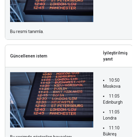
Bu resmi tanımla.
İyileştirilmiş
Güncellenen istem
yanıt
10:50
Moskova
11:05
Edinburgh
11:05
Londra
11:10
Bükreş