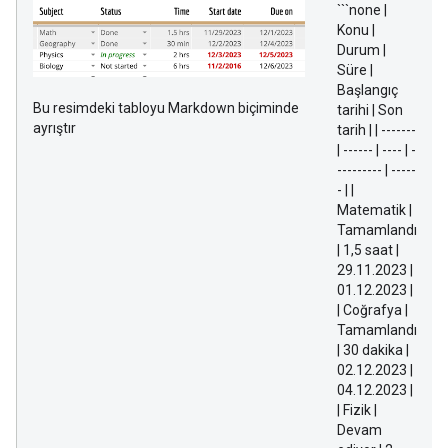
```none |
Konu |
Durum |
Süre |
Başlangıç
Bu resimdeki tabloyu Markdown biçiminde
tarihi | Son
ayrıştır
tarih | | -------
| ------ | ---- | -
--------- | -----
- | |
Matematik |
Tamamlandı
| 1,5 saat |
29.11.2023 |
01.12.2023 |
| Coğrafya |
Tamamlandı
| 30 dakika |
02.12.2023 |
04.12.2023 |
| Fizik |
Devam