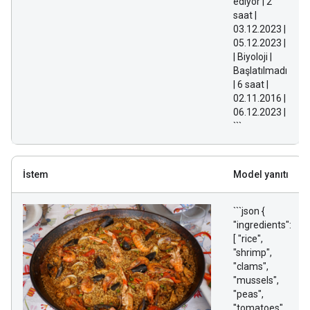
ediyor | 2
saat |
03.12.2023 |
05.12.2023 |
| Biyoloji |
Başlatılmadı
| 6 saat |
02.11.2016 |
06.12.2023 |
```
İstem
Model yanıtı
```json {
"ingredients":
[ "rice",
"shrimp",
"clams",
"mussels",
"peas",
"tomatoes",