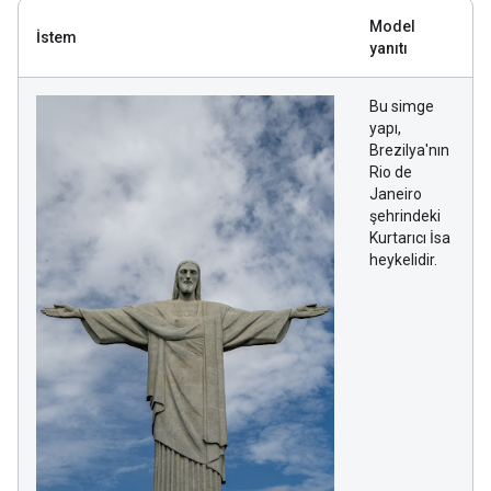
Model
İstem
yanıtı
Bu simge
yapı,
Brezilya'nın
Rio de
Janeiro
şehrindeki
Kurtarıcı İsa
heykelidir.