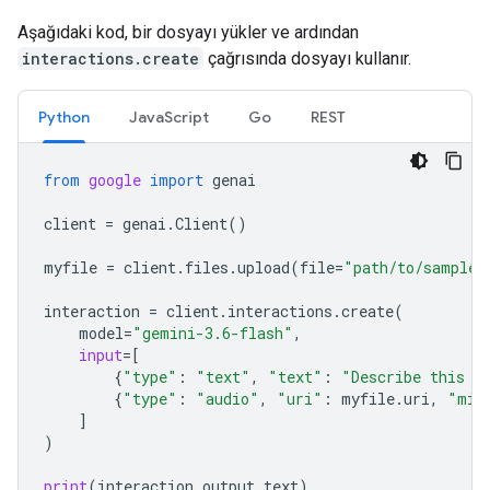
Aşağıdaki kod, bir dosyayı yükler ve ardından
interactions.create
çağrısında dosyayı kullanır.
Python
JavaScript
Go
REST
from
google
import
genai
client
=
genai
.
Client
()
myfile
=
client
.
files
.
upload
(
file
=
"path/to/sample.
interaction
=
client
.
interactions
.
create
(
model
=
"gemini-3.6-flash"
,
input
=
[
{
"type"
:
"text"
,
"text"
:
"Describe this a
{
"type"
:
"audio"
,
"uri"
:
myfile
.
uri
,
"mim
]
)
print
(
interaction
.
output_text
)