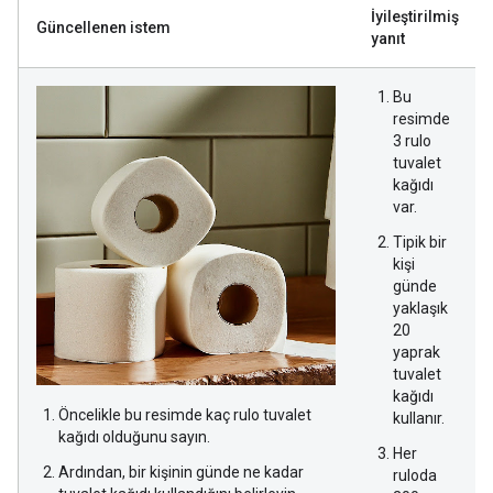
İyileştirilmiş
Güncellenen istem
yanıt
Bu
resimde
3 rulo
tuvalet
kağıdı
var.
Tipik bir
kişi
günde
yaklaşık
20
yaprak
tuvalet
kağıdı
Öncelikle bu resimde kaç rulo tuvalet
kullanır.
kağıdı olduğunu sayın.
Her
Ardından, bir kişinin günde ne kadar
ruloda