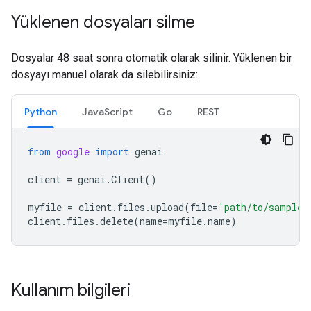
Yüklenen dosyaları silme
Dosyalar 48 saat sonra otomatik olarak silinir. Yüklenen bir
dosyayı manuel olarak da silebilirsiniz:
Python
JavaScript
Go
REST
from
google
import
genai
client
=
genai
.
Client
()
myfile
=
client
.
files
.
upload
(
file
=
'path/to/sample.
client
.
files
.
delete
(
name
=
myfile
.
name
)
Kullanım bilgileri