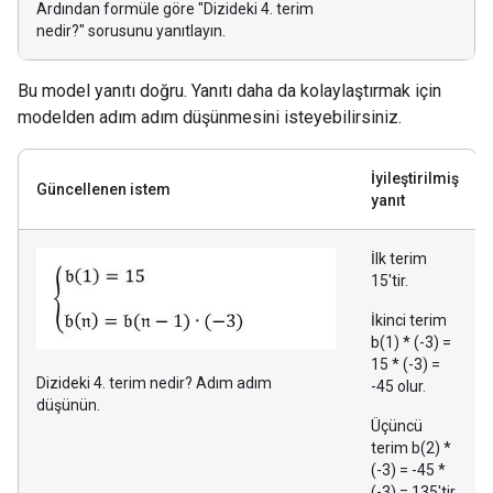
Ardından formüle göre "Dizideki 4. terim
nedir?" sorusunu yanıtlayın.
Bu model yanıtı doğru. Yanıtı daha da kolaylaştırmak için
modelden adım adım düşünmesini isteyebilirsiniz.
İyileştirilmiş
Güncellenen istem
yanıt
İlk terim
15'tir.
İkinci terim
b(1) * (-3) =
15 * (-3) =
Dizideki 4. terim nedir? Adım adım
-45 olur.
düşünün.
Üçüncü
terim b(2) *
(-3) = -45 *
(-3) = 135'tir.