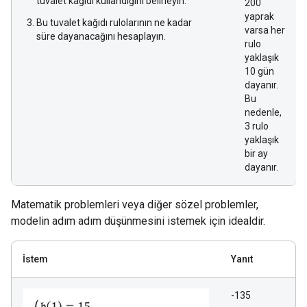
tuvalet kağıdı kullandığını belirleyin.
200
yaprak
Bu tuvalet kağıdı rulolarının ne kadar
varsa her
süre dayanacağını hesaplayın.
rulo
yaklaşık
10 gün
dayanır.
Bu
nedenle,
3 rulo
yaklaşık
bir ay
dayanır.
Matematik problemleri veya diğer sözel problemler,
modelin adım adım düşünmesini istemek için idealdir.
İstem
Yanıt
-135