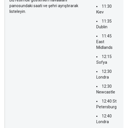
Bu resimde gösterilen havaalanı
panosundaki saati ve şehri ayrıştırarak
11:30
listeleyin.
Kiev
11:35
Dublin
11:45
East
Midlands
12:15
Sofya
12:30
Londra
12:30
Newcastle
12:40 St
Petersburg
12:40
Londra