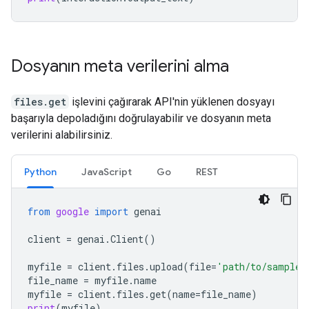
Dosyanın meta verilerini alma
files.get
işlevini çağırarak API'nin yüklenen dosyayı
başarıyla depoladığını doğrulayabilir ve dosyanın meta
verilerini alabilirsiniz.
Python
JavaScript
Go
REST
from
google
import
genai
client
=
genai
.
Client
()
myfile
=
client
.
files
.
upload
(
file
=
'path/to/sample.
file_name
=
myfile
.
name
myfile
=
client
.
files
.
get
(
name
=
file_name
)
print
(
myfile
)