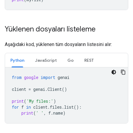
Yüklenen dosyaları listeleme
Aşağıdaki kod, yüklenen tüm dosyaların listesini alır:
Python
JavaScript
Go
REST
from
google
import
genai
client
=
genai
.
Client
()
print
(
'My files:'
)
for
f
in
client
.
files
.
list
():
print
(
' '
,
f
.
name
)