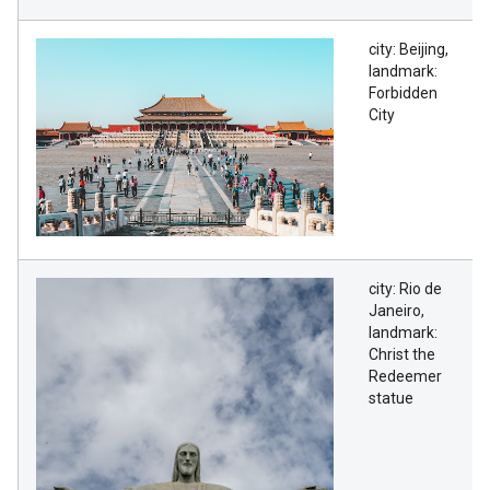
city: Beijing,
landmark:
Forbidden
City
city: Rio de
Janeiro,
landmark:
Christ the
Redeemer
statue