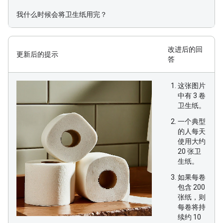
我什么时候会将卫生纸用完？
改进后的回
更新后的提示
答
这张图片
中有 3 卷
卫生纸。
一个典型
的人每天
使用大约
20 张卫
生纸。
如果每卷
包含 200
张纸，则
每卷将持
续约 10