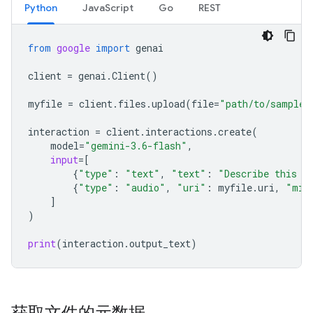
Python
JavaScript
Go
REST
from
google
import
genai
client
=
genai
.
Client
()
myfile
=
client
.
files
.
upload
(
file
=
"path/to/sample.
interaction
=
client
.
interactions
.
create
(
model
=
"gemini-3.6-flash"
,
input
=
[
{
"type"
:
"text"
,
"text"
:
"Describe this a
{
"type"
:
"audio"
,
"uri"
:
myfile
.
uri
,
"mim
]
)
print
(
interaction
.
output_text
)