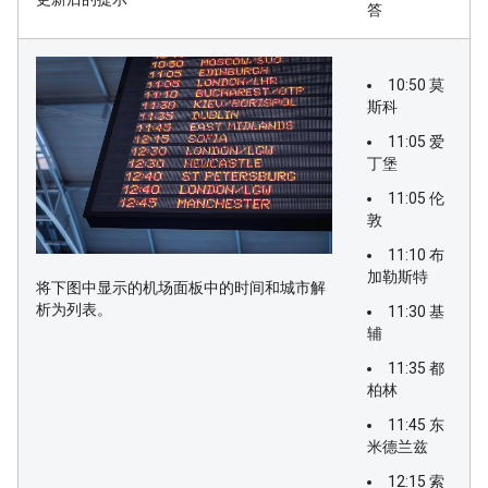
答
10:50 莫
斯科
11:05 爱
丁堡
11:05 伦
敦
11:10 布
加勒斯特
将下图中显示的机场面板中的时间和城市解
析为列表。
11:30 基
辅
11:35 都
柏林
11:45 东
米德兰兹
12:15 索