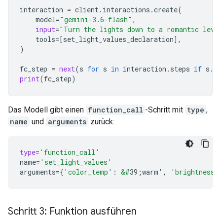
interaction
=
client
.
interactions
.
create
(
model
=
"gemini-3.6-flash"
,
input
=
"Turn the lights down to a romantic leve
tools
=
[
set_light_values_declaration
],
)
fc_step
=
next
(
s
for
s
in
interaction
.
steps
if
s
.
t
print
(
fc_step
)
Das Modell gibt einen
function_call
-Schritt mit
type
,
name
und
arguments
zurück:
type
=
'function_call'
name
=
'set_light_values'
arguments
=
{
'color_temp'
:
&#
39;warm'
,
'brightness'
Schritt 3: Funktion ausführen