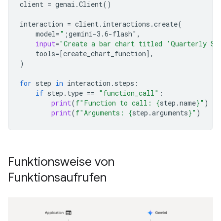
client
=
genai
.
Client
()
interaction
=
client
.
interactions
.
create
(
model
=
"
;gemini-3.6-flash"
,
input
=
"Create a bar chart titled 'Quarterly Sa
tools
=
[
create_chart_function
],
)
for
step
in
interaction
.
steps
:
if
step
.
type
==
"function_call"
:
print
(
f
"Function to call: 
{
step
.
name
}
"
)
print
(
f
"Arguments: 
{
step
.
arguments
}
"
)
Funktionsweise von
Funktionsaufrufen