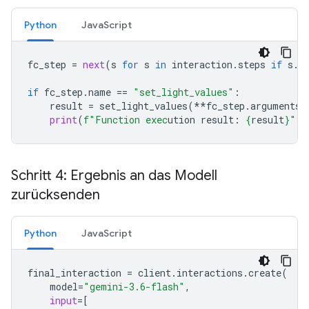
Python
JavaScript
fc_step
=
next
(
s
for
s
in
interaction
.
steps
if
s
.
t
if
fc_step
.
name
==
"set_light_values"
:
result
=
set_light_values
(
**
fc_step
.
arguments
)
print
(
f
"Function exec
ution result: 
{
result
}
"
)
Schritt 4: Ergebnis an das Modell
zurücksenden
Python
JavaScript
final_interaction
=
client
.
interactions
.
create
(
model
=
"gemini-3.6-flash"
,
input
=
[