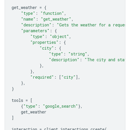
get_weather
=
{
"type"
:
"function"
,
"name"
:
"get_weather"
,
"description"
:
"Gets the weather for a request
"parameters"
:
{
"type"
:
"object"
,
"properties"
:
{
"city"
:
{
"type"
:
"string"
,
"description"
:
"The city and state
},
},
"required"
:
[
"city"
],
},
}
tools
=
[
{
"type"
:
"google_search"
},
get_weather
]
interaction
=
client
.
interactions
.
create
(