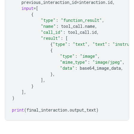
previous_interaction_id
=
interaction
.
id
,
input
=
[
{
"type"
:
"function_result"
,
"name"
:
tool_call
.
name
,
"call_id"
:
tool_call
.
id
,
"result"
:
[
{
"type"
:
"text"
,
"text"
:
"instrum
{
"type"
:
"image"
,
"mime_type
"
:
"image/jpeg"
,
"data"
:
base64_image_data
,
},
],
}
],
)
print
(
final_interaction
.
output_text
)