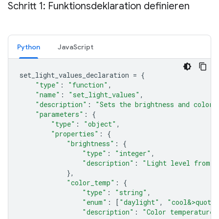
Schritt 1: Funktionsdeklaration definieren
Python
JavaScript
set_light_values_declaration
=
{
"type"
:
"function"
,
"name"
:
"set_light_values"
,
"description"
:
"Sets the brightness and color 
"parameters"
:
{
"type"
:
"object"
,
"properties"
:
{
"brightness"
:
{
"type"
:
"integer"
,
"description"
:
"Light level from 0
},
"color_temp"
:
{
"type"
:
"string"
,
"enum"
:
[
"daylight"
,
"cool&>quot;
"description"
:
"Color temperature"