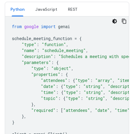
Python
JavaScript
REST
from
google
import
genai
schedule_meeting_function
=
{
"type"
:
"function"
,
"name"
:
"schedule_meeting"
,
"description"
:
"Schedules a meeting with speci
"parameters"
:
{
"type"
:
"object"
,
"properties"
:
{
"attendees"
:
{
"type"
:
"array"
,
"items
"date"
:
{
"type"
:
"string"
,
"descripti
"time"
:
{
"type"
:
"string"
,
"descripti
"topic"
:
{
"type"
:
"string"
,
"descript
},
"required"
:
[
"attendees"
,
"date"
,
"time"
,
},
}