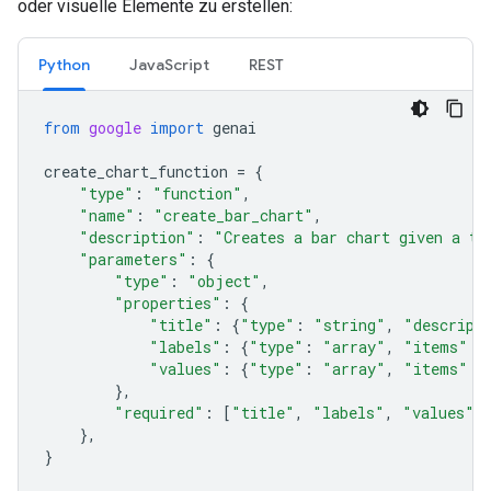
oder visuelle Elemente zu erstellen:
Python
JavaScript
REST
from
google
import
genai
create_chart_function
=
{
"type"
:
"function"
,
"name"
:
"create_bar_chart"
,
"description"
:
"Creates a bar chart given a ti
"parameters"
:
{
"type"
:
"object"
,
"properties"
:
{
"title"
:
{
"type"
:
"string"
,
"descript
"labels"
:
{
"type"
:
"array"
,
"items"
:
"values"
:
{
"type"
:
"array"
,
"items"
:
},
"required"
:
[
"title"
,
"labels"
,
"values"
]
},
}