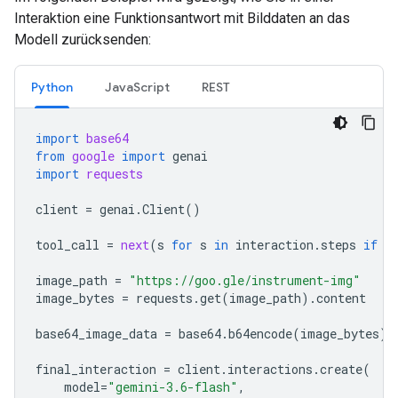
Interaktion eine Funktionsantwort mit Bilddaten an das
Modell zurücksenden:
Python
JavaScript
REST
import
base64
from
google
import
genai
import
requests
client
=
genai
.
Client
()
tool_call
=
next
(
s
for
s
in
interaction
.
steps
if
s
image_path
=
"https://goo.gle/instrument-img"
image_bytes
=
requests
.
get
(
image_path
)
.
content
base64_image_data
=
base64
.
b64encode
(
image_bytes
)
.
final_interaction
=
client
.
interactions
.
create
(
model
=
"gemini-3.6-flash"
,