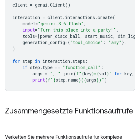
client
=
genai
.
Client
()
interaction
=
client
.
interactions
.
create
(
model
=
"gemini-3.6-flash"
,
input
=
"Turn this place into a party!"
,
tools
=
[
power_disco_ball
,
start_music
,
dim_ligh
generation_config
=
{
"tool_choice"
:
"any"
},
)
for
step
in
interaction
.
steps
:
if
step
.
type
==
"function_call"
:
args
=
", "
.
join
(
f
"
{
key
}
=
{
val
}
"
for
key
,
v
print
(
f
"
{
step
.
name
}
(
{
args
}
)"
)
Zusammengesetzte Funktionsaufrufe
Verketten Sie mehrere Funktionsaufrufe für komplexe