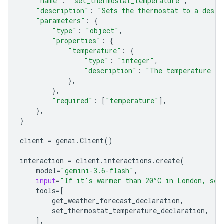
"name"
:
"set_thermostat_temperature"
,
"description"
:
"Sets the thermostat to a desir
"parameters"
:
{
"type"
:
"object"
,
"properties"
:
{
"temperature"
:
{
"type"
:
"integer"
,
"description"
:
"The temperature in
},
},
"required"
:
[
"temperature"
],
},
}
client
=
genai
.
Client
()
interaction
=
client
.
interactions
.
create
(
model
=
"gemini-3.6-flash"
,
input
=
"If it's warmer than 20°C in London, set
tools
=
[
get_weather_forecast_declaration
,
set_ther
mostat_temperature_declaration
,
],