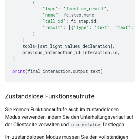
{
"type"
:
"function_result"
,
"name"
:
fc_step
.
name
,
"call_id"
:
fc_step
.
id
,
"result"
:
[{
"type"
:
"text"
,
"text"
:
j
}
],
tools
=
[
set_light_values_declarat
ion
],
previous_interaction_id
=
interaction
.
id
,
)
print
(
final_interaction
.
output_text
)
Zustandslose Funktionsaufrufe
Sie können Funktionsaufrufe auch im zustandslosen
Modus verwenden, indem Sie den Unterhaltungsverlauf auf
der Clientseite verwalten und
store=false
festlegen.
Im zustandslosen Modus müssen Sie den vollständigen