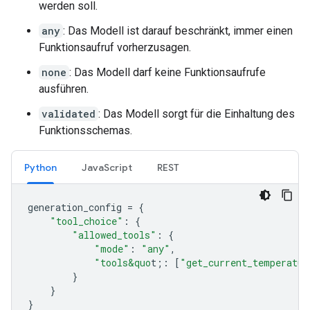
werden soll.
any
: Das Modell ist darauf beschränkt, immer einen
Funktionsaufruf vorherzusagen.
none
: Das Modell darf keine Funktionsaufrufe
ausführen.
validated
: Das Modell sorgt für die Einhaltung des
Funktionsschemas.
Python
JavaScript
REST
generation_config
=
{
"tool_choice"
:
{
"allowed_tools"
:
{
"mode"
:
"any"
,
"tools&quo
t;
:
[
"get_current_temperatur
}
}
}