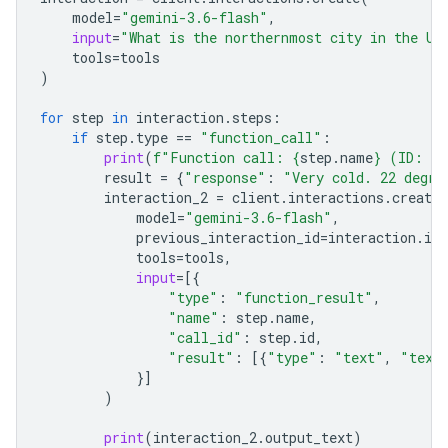
model
=
"gemini-3.6-flash"
,
input
=
"What is the northernmost city in the Un
tools
=
tools
)
for
step
in
interaction
.
steps
:
if
step
.
type
==
"function_call"
:
print
(
f
"Function call: 
{
step
.
name
}
 (ID: 
{
s
result
=
{
"response"
:
"Very cold. 22 degre
interaction_2
=
client
.
interactions
.
create
model
=
"gemini-3.6-flash"
,
previous_interaction_id
=
interaction
.
id
,
tools
=
tools
,
input
=
[{
"type"
:
"function_result"
,
"name"
:
step
.
name
,
"call_id"
:
step
.
id
,
"result"
:
[{
"type"
:
"text"
,
"text
}]
)
print
(
interaction_2
.
output_text
)