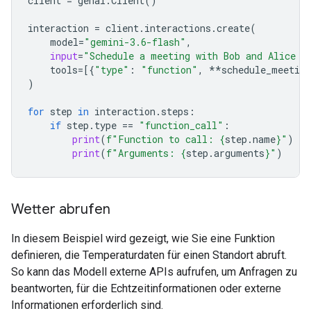
client
=
genai
.
Client
()
interaction
=
client
.
interactions
.
create
(
model
=
"gemini-3.6-flash"
,
input
=
"Schedule a meeting with Bob and Alice f
tools
=
[{
"type"
:
"function"
,
**
schedule_meeting
)
for
step
in
interaction
.
steps
:
if
step
.
type
==
"function_call"
:
print
(
f
"Function to call: 
{
step
.
name
}
"
)
print
(
f
"Arguments: 
{
step
.
arguments
}
"
)
Wetter abrufen
In diesem Beispiel wird gezeigt, wie Sie eine Funktion
definieren, die Temperaturdaten für einen Standort abruft.
So kann das Modell externe APIs aufrufen, um Anfragen zu
beantworten, für die Echtzeitinformationen oder externe
Informationen erforderlich sind.