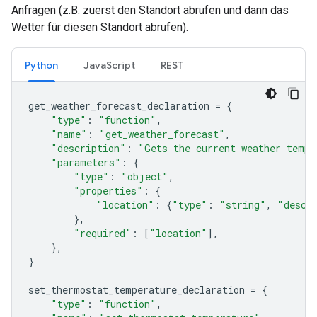
Anfragen (z.B. zuerst den Standort abrufen und dann das
Wetter für diesen Standort abrufen).
Python
JavaScript
REST
get_weather_forecast_declaration
=
{
"type"
:
"function"
,
"name"
:
"get_weather_forecast"
,
"description"
:
"Gets the current weather tempe
"parameters"
:
{
"type"
:
"object"
,
"properties"
:
{
"location"
:
{
"type"
:
"string"
,
"descr
},
"required"
:
[
"location"
],
},
}
set_thermostat_temperature_declaration
=
{
"type"
:
"function"
,