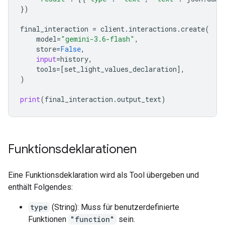
})
final_interactio
n 
=
client
.
interactions
.
create
(
model
=
"gemini-3.6-flash"
,
store
=
False
,
input
=
history
,
tools
=
[
set_light_values_declaration
],
)
print
(
final_interaction
.
output_text
)
Funktionsdeklarationen
Eine Funktionsdeklaration wird als Tool übergeben und
enthält Folgendes:
type
(String): Muss für benutzerdefinierte
Funktionen
"function"
sein.