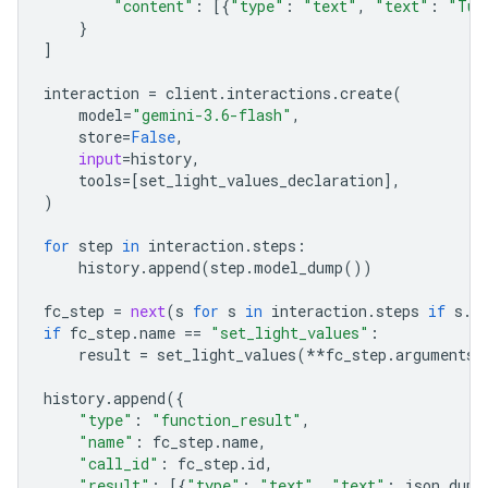
"content"
:
[{
"type"
:
"text"
,
"text"
:
"Tur
}
]
interaction
=
client
.
interactions
.
create
(
model
=
"gemini-3.6-flash"
,
store
=
False
,
input
=
history
,
tools
=
[
set_light_values_declaration
],
)
for
step
in
interaction
.
steps
:
history
.
append
(
step
.
model_dump
())
fc_step
=
next
(
s
for
s
in
interaction
.
steps
if
s
.
t
if
fc_step
.
name
==
"set_light_values"
:
result
=
set_light_values
(
**
fc_step
.
arguments
)
history
.
append
({
"type"
:
"function_result"
,
"name"
:
fc_step
.
name
,
"call_id"
:
fc_step
.
id
,
"result"
:
[{
"type"
:
"text"
,
"text"
:
json
.
dump