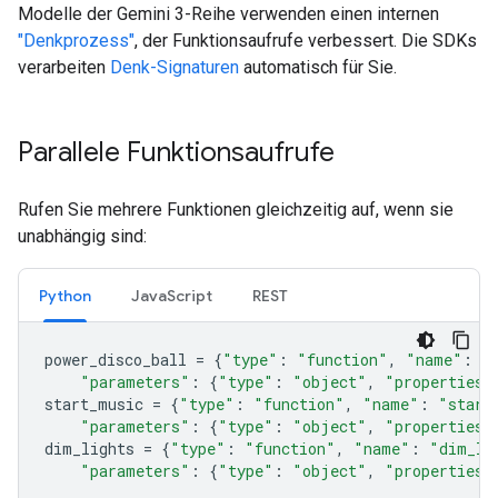
Modelle der Gemini 3-Reihe verwenden einen internen
"Denkprozess"
, der Funktionsaufrufe verbessert. Die SDKs
verarbeiten
Denk-Signaturen
automatisch für Sie.
Parallele Funktionsaufrufe
Rufen Sie mehrere Funktionen gleichzeitig auf, wenn sie
unabhängig sind:
Python
JavaScript
REST
power_disco_ball
=
{
"type"
:
"function"
,
"name"
:
"
"parameters"
:
{
"type"
:
"object"
,
"properties"
start_music
=
{
"type"
:
"function"
,
"name"
:
"start
"parameters"
:
{
"type"
:
"object"
,
"properties"
dim_lights
=
{
"type"
:
"function"
,
"name"
:
"dim_li
"parameters"
:
{
"type"
:
"object"
,
"properties"