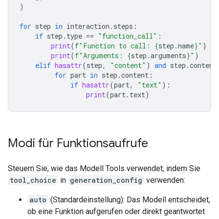
)
for
step
in
interaction
.
steps
:
if
step
.
type
==
"function_call"
:
print
(
f
"Function to call: 
{
step
.
name
}
"
)
print
(
f
"Arguments: 
{
step
.
arguments
}
"
)
elif
hasattr
(
step
,
"content"
)
and
step
.
content
for
part
in
step
.
content
:
if
hasattr
(
part
,
"text"
):
print
(
part
.
text
)
Modi für Funktionsaufrufe
Steuern Sie, wie das Modell Tools verwendet, indem Sie
tool_choice
in
generation_config
verwenden:
auto
(Standardeinstellung): Das Modell entscheidet,
ob eine Funktion aufgerufen oder direkt geantwortet