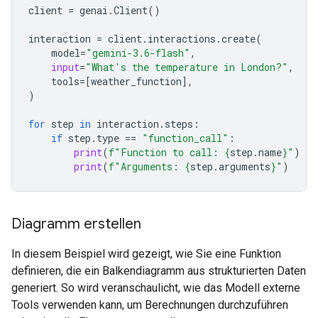
client
=
genai
.
Client
()
interaction
=
client
.
interactions
.
create
(
model
=
"gemini-3.6-flash"
,
input
=
"What's the temperature in London?"
,
tools
=
[
weather_function
],
)
for
step
in
interaction
.
steps
:
if
step
.
type
==
"function_call"
:
print
(
f
"Function to call: 
{
step
.
name
}
"
)
print
(
f
"Arguments: 
{
step
.
arguments
}
"
)
Diagramm erstellen
In diesem Beispiel wird gezeigt, wie Sie eine Funktion
definieren, die ein Balkendiagramm aus strukturierten Daten
generiert. So wird veranschaulicht, wie das Modell externe
Tools verwenden kann, um Berechnungen durchzuführen