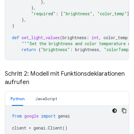
},
},
"require
d"
:
[
"brightness"
,
"color_temp"
],
},
}
def
set_light_values
(
brightness
:
int
,
color_temp
:
"""Set the brightness and color temperature of
return
{
"brightness"
:
brightness
,
"colorTemper
Schritt 2: Modell mit Funktionsdeklarationen
aufrufen
Python
JavaScript
from
google
import
genai
client
=
genai
.
Client
()