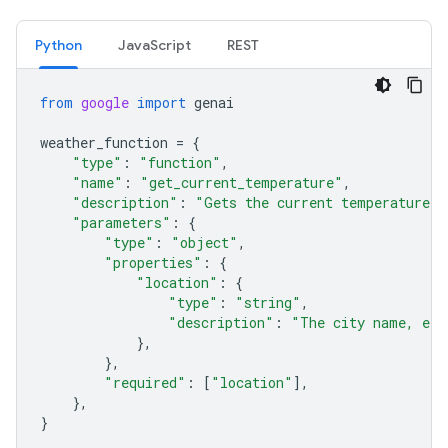
Python
JavaScript
REST
from
google
import
genai
weather_function
=
{
"type"
:
"function"
,
"name"
:
"get_current_temperature"
,
"description"
:
"Gets the current temperature f
"parameters"
:
{
"type"
:
"object"
,
"properties"
:
{
"location"
:
{
"type"
:
"string"
,
"description"
:
"The city name, e.g
},
},
"required"
:
[
"location"
],
},
}