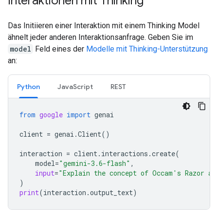
Interaktionen mit Thinking
Das Initiieren einer Interaktion mit einem Thinking Model
ähnelt jeder anderen Interaktionsanfrage. Geben Sie im
model
Feld eines der
Modelle mit Thinking-Unterstützung
an:
Python
JavaScript
REST
from
google
import
genai
client
=
genai
.
Client
()
interaction
=
client
.
interactions
.
create
(
model
=
"gemini-3.6-flash"
,
input
=
"Explain the concept of Occam's Razor an
)
print
(
interaction
.
output_text
)