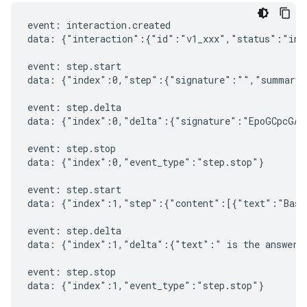
event: interaction.created

data: {"interaction":{"id":"v1_xxx","status":"in_
event: step.start

data: {"index":0,"step":{"signature":"","summary"
event: step.delta

data: {"index":0,"delta":{"signature":"EpoGCpcGAXL
event: step.stop

data: {"index":0,"event_type":"step.stop"}

event: step.start

data: {"index":1,"step":{"content":[{"text":"Based
event: step.delta

data: {"index":1,"delta":{"text":" is the answer t
event: step.stop

data: {"index":1,"event_type":"step.stop"}
