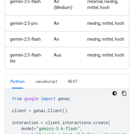
gemini-3.5-flash
An
minimal, niedrig,
(Medium)
mittel, hoch
gemini-2.5-pro
An
niedrig, mittel, hoch
gemini-2.5-flash
An
niedrig, mittel, hoch
gemini-2.5-flash-
Aus
niedrig, mittel, hoch
lite
Python
JavaScript
REST
from
google
import
genai
client
=
genai
.
Client
()
interaction
=
client
.
interactions
.
create
(
model
=
"gemini-3.6-flash"
,