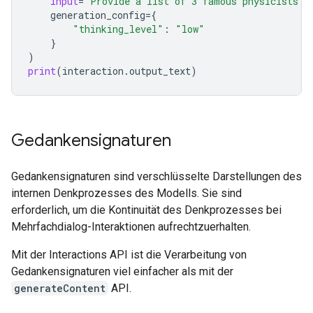
input
=
"Provide a list of 3 famous physicists a
generation_config
=
{
"thinking_level"
:
"low"
}
)
print
(
interaction
.
output_text
)
Gedankensignaturen
Gedankensignaturen sind verschlüsselte Darstellungen des
internen Denkprozesses des Modells. Sie sind
erforderlich, um die Kontinuität des Denkprozesses bei
Mehrfachdialog-Interaktionen aufrechtzuerhalten.
Mit der Interactions API ist die Verarbeitung von
Gedankensignaturen viel einfacher als mit der
generateContent
API.