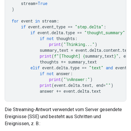
stream
=
True
)
for
event
in
stream
:
if
event
.
event_type
==
"step.delta"
:
if
event
.
delta
.
type
==
"thought_summary"
:
if
not
thoughts
:
print
(
"Thinking..."
)
summary_text
=
event
.
delta
.
content
.
tex
print
(
f
"[Thought] 
{
summary_text
}
"
,
end
thoughts
+=
summary_text
elif
event
.
delta
.
type
==
"text"
and
event
.
if
not
answer
:
print
(
"
\n
Answer:"
)
print
(
event
.
delta
.
text
,
end
=
""
)
answer
+=
event
.
delta
.
text
Die Streaming-Antwort verwendet vom Server gesendete
Ereignisse (SSE) und besteht aus Schritten und
Ereignissen, z. B.: