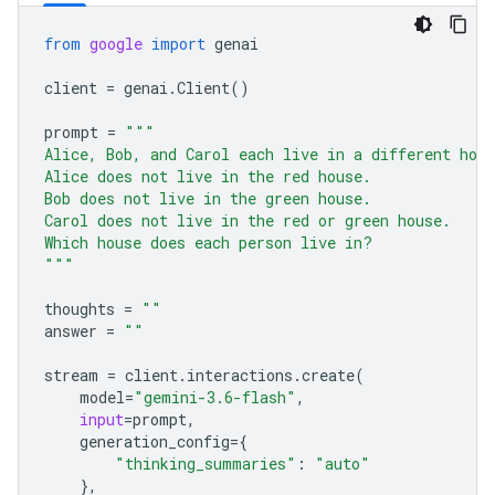
from
google
import
genai
client
=
genai
.
Client
()
prompt
=
"""
Alice, Bob, and Carol each live in a different hou
Alice does not live in the red house.
Bob does not live in the green house.
Carol does not live in the red or green house.
Which house does each person live in?
"""
thoughts
=
""
answer
=
""
stream
=
client
.
interactions
.
create
(
model
=
"gemini-3.6-flash"
,
input
=
prompt
,
generation_config
=
{
"thinking_summaries"
:
"auto"
},