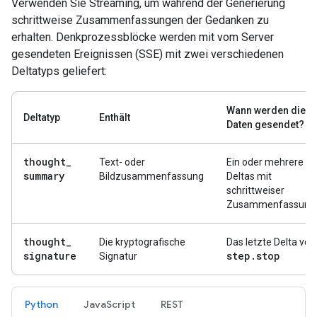
Verwenden Sie Streaming, um während der Generierung
schrittweise Zusammenfassungen der Gedanken zu
erhalten. Denkprozessblöcke werden mit vom Server
gesendeten Ereignissen (SSE) mit zwei verschiedenen
Deltatyps geliefert:
Wann werden die
Deltatyp
Enthält
Daten gesendet?
thought
_
Text- oder
Ein oder mehrere
summary
Bildzusammenfassung
Deltas mit
schrittweiser
Zusammenfassung
thought
_
Die kryptografische
Das letzte Delta vor
signature
step
.
stop
Signatur
Python
JavaScript
REST