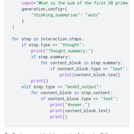
input
=
"What is the sum of the first 50 prime n
generation_config
=
{
"thinking_summaries"
:
"auto"
}
)
for
step
in
interaction
.
steps
:
if
step
.
type
==
"thought"
:
print
(
"Thought summary:"
)
if
step
.
summary
:
for
content_block
in
step
.
summary
:
if
content_block
.
type
==
"text"
:
print
(
content_block
.
text
)
print
()
elif
step
.
type
==
"model_output"
:
for
content_block
in
step
.
content
:
if
content_block
.
type
==
"text"
:
print
(
"Answer:"
)
print
(
content_block
.
text
)
print
()