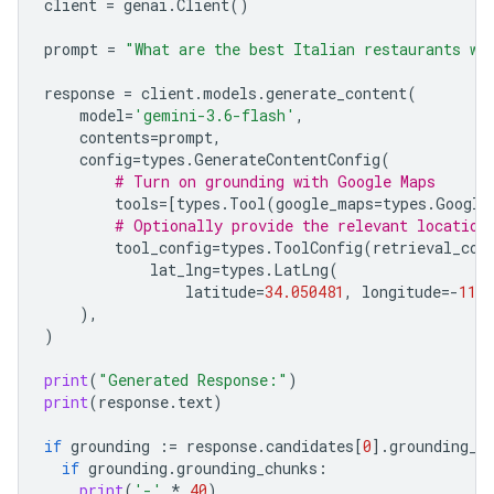
client
=
genai
.
Client
()
prompt
=
"What are the best Italian restaurants wi
response
=
client
.
models
.
generate_content
(
model
=
'gemini-3.6-flash'
,
contents
=
prompt
,
config
=
types
.
GenerateContentConfig
(
# Turn on grounding with Google Maps
tools
=
[
types
.
Tool
(
google_maps
=
types
.
Google
# Optionally provide the relevant location
tool_config
=
types
.
ToolConfig
(
retrieval_con
lat_lng
=
types
.
LatLng
(
latitude
=
34.050481
,
longitude
=-
118.
),
)
print
(
"Generated Response:"
)
print
(
response
.
text
)
if
grounding
:=
response
.
candidates
[
0
]
.
grounding_m
if
grounding
.
grounding_chunks
:
print
(
'-'
*
40
)