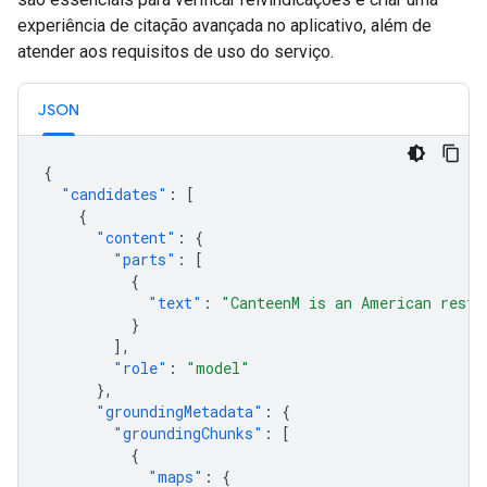
experiência de citação avançada no aplicativo, além de
atender aos requisitos de uso do serviço.
JSON
{
"candidates"
:
[
{
"content"
:
{
"parts"
:
[
{
"text"
:
"CanteenM is an American resta
}
],
"role"
:
"model"
},
"groundingMetadata"
:
{
"groundingChunks"
:
[
{
"maps"
:
{