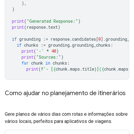
),
)
print
(
"Generated Response:"
)
print
(
response
.
text
)
if
grounding
:=
response
.
candidates
[
0
]
.
grounding_m
if
chunks
:=
grounding
.
grounding_chunks
:
print
(
'-'
*
40
)
print
(
"Sources:"
)
for
chunk
in
chunks
:
print
(
f
'- [
{
chunk
.
maps
.
title
}
](
{
chunk
.
maps
.
u
Como ajudar no planejamento de itinerários
Gere planos de vários dias com rotas e informações sobre
vários locais, perfeitos para aplicativos de viagens.