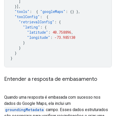
]
}],
"tools"
:
{
"googleMaps"
:
{}
},
"toolConfig"
:
{
"retrievalConfig"
:
{
"latLng"
:
{
"latitude"
:
40.758896
,
"longitude"
:
-73.985130
}
}
}
}
Entender a resposta de embasamento
Quando uma resposta é embasada com sucesso nos
dados do Google Maps, ela inclui um
groundingMetadata
campo. Esses dados estruturados
são essenciais para verificar reivindicações e criar uma