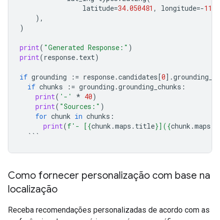
latitude
=
34.050481
,
longitude
=-
118.
),
)
print
(
"Generated Response:"
)
print
(
response
.
text
)
if
grounding
:=
response
.
candidates
[
0
]
.
grounding_m
if
chunks
:=
grounding
.
grounding_chunks
:
print
(
'-'
*
40
)
print
(
"Sources:"
)
for
chunk
in
chunks
:
print
(
f
'- [
{
chunk
.
maps
.
title
}
](
{
chunk
.
maps
.
u
```
Como fornecer personalização com base na
localização
Receba recomendações personalizadas de acordo com as