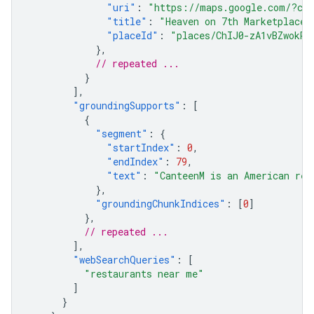
"uri"
:
"https://maps.google.com/?cid
"title"
:
"Heaven on 7th Marketplace"
"placeId"
:
"places/ChIJ0-zA1vBZwokRo
},
// repeated ...
}
],
"groundingSupports"
:
[
{
"segment"
:
{
"startIndex"
:
0
,
"endIndex"
:
79
,
"text"
:
"CanteenM is an American res
},
"groundingChunkIndices"
:
[
0
]
},
// repeated ...
],
"webSearchQueries"
:
[
"restaurants near me"
]
}