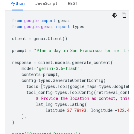
Python
JavaScript
REST
from
google
import
genai
from
google.genai
import
types
client
=
genai
.
Client
()
prompt
=
"Plan a day in San Francisco for me. I wa
response
=
client
.
models
.
generate_content
(
model
=
'gemini-3.6-flash'
,
contents
=
prompt
,
config
=
types
.
GenerateContentConfig
(
tools
=
[
types
.
Tool
(
google_maps
=
types
.
GoogleMa
tool_config
=
types
.
ToolConfig
(
retrieval_confi
# Provide the location as context, this 
lat_lng
=
types
.
LatLng
(
latitude
=
37.78193
,
longitude
=-
122.404
),
)