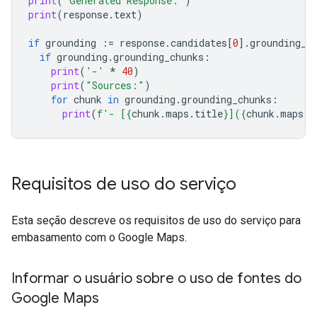
print
(
"Generated Response:"
)
print
(
response
.
text
)
if
grounding
:=
response
.
candidates
[
0
]
.
grounding_m
if
grounding
.
grounding_chunks
:
print
(
'-'
*
40
)
print
(
"Sources:"
)
for
chunk
in
grounding
.
grounding_chunks
:
print
(
f
'- [
{
chunk
.
maps
.
title
}
](
{
chunk
.
maps
.
u
Requisitos de uso do serviço
Esta seção descreve os requisitos de uso do serviço para
embasamento com o Google Maps.
Informar o usuário sobre o uso de fontes do
Google Maps