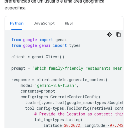
preferências de um usuário e uma área geográfica
específica.
Python
JavaScript
REST
from
google
import
genai
from
google.genai
import
types
client
=
genai
.
Client
()
prompt
=
"Which family-friendly restaurants near h
response
=
client
.
models
.
generate_content
(
model
=
'gemini-3.6-flash'
,
contents
=
prompt
,
config
=
types
.
GenerateContentConfig
(
tools
=
[
types
.
Tool
(
google_maps
=
types
.
GoogleMa
tool_config
=
types
.
ToolConfig
(
retrieval_confi
# Provide the location as context; this 
lat_lng
=
types
.
LatLng
(
latitude
=
30.2672
,
longitude
=-
97.7431