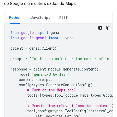
do Google e em outros dados do Maps.
Python
JavaScript
REST
from
google
import
genai
from
google.genai
import
types
client
=
genai
.
Client
()
prompt
=
"Is there a cafe near the corner of 1st a
response
=
client
.
models
.
generate_content
(
model
=
'gemini-3.6-flash'
,
contents
=
prompt
,
config
=
types
.
GenerateContentConfig
(
# Turn on the Maps tool
tools
=
[
types
.
Tool
(
google_maps
=
types
.
Google
# Provide the relevant location context (t
tool_config
=
types
.
ToolConfig
(
retrieval_con
lat_lng
=
types
.
LatLng
(