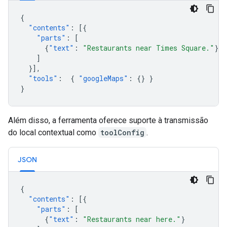
{
"contents"
:
[{
"parts"
:
[
{
"text"
:
"Restaurants near Times Square."
}
]
}],
"tools"
:
{
"googleMaps"
:
{}
}
}
Além disso, a ferramenta oferece suporte à transmissão
do local contextual como
toolConfig
.
JSON
{
"contents"
:
[{
"parts"
:
[
{
"text"
:
"Restaurants near here."
}