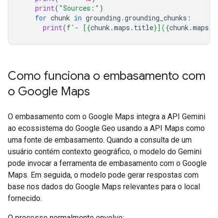
print
(
"Sources:"
)
for
chunk
in
grounding
.
grounding_chunks
:
print
(
f
'- [
{
chunk
.
maps
.
title
}
](
{
chunk
.
maps
.
u
Como funciona o embasamento com
o Google Maps
O embasamento com o Google Maps integra a API Gemini
ao ecossistema do Google Geo usando a API Maps como
uma fonte de embasamento. Quando a consulta de um
usuário contém contexto geográfico, o modelo do Gemini
pode invocar a ferramenta de embasamento com o Google
Maps. Em seguida, o modelo pode gerar respostas com
base nos dados do Google Maps relevantes para o local
fornecido.
O processo normalmente envolve: