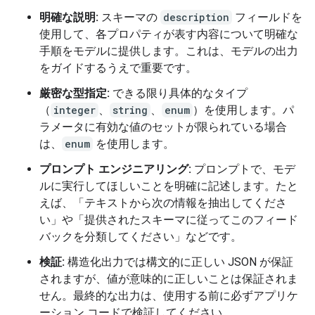
明確な説明:
スキーマの
description
フィールドを
使用して、各プロパティが表す内容について明確な
手順をモデルに提供します。これは、モデルの出力
をガイドするうえで重要です。
厳密な型指定:
できる限り具体的なタイプ
（
integer
、
string
、
enum
）を使用します。パ
ラメータに有効な値のセットが限られている場合
は、
enum
を使用します。
プロンプト エンジニアリング:
プロンプトで、モデ
ルに実行してほしいことを明確に記述します。たと
えば、「テキストから次の情報を抽出してくださ
い」や「提供されたスキーマに従ってこのフィード
バックを分類してください」などです。
検証:
構造化出力では構文的に正しい JSON が保証
されますが、値が意味的に正しいことは保証されま
せん。最終的な出力は、使用する前に必ずアプリケ
ーション コードで検証してください。