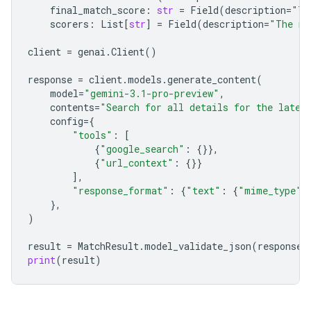
final_match_score
:
str
=
Field
(
description
=
"Th
scorers
:
List
[
str
]
=
Field
(
description
=
"The na
client
=
genai
.
Client
()
response
=
client
.
models
.
generate_content
(
model
=
"gemini-3.1-pro-preview"
,
contents
=
"Search for all details for the lates
config
=
{
"tools"
:
[
{
"google_search"
:
{}},
{
"url_context"
:
{}}
],
"response_format"
:
{
"text"
:
{
"mime_type"
:
},
)
result
=
MatchResult
.
model_validate_json
(
response
.
print
(
result
)