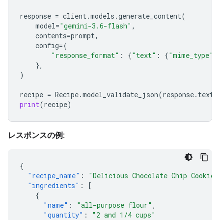
response
=
client
.
models
.
generate_content
(
model
=
"gemini-3.6-flash"
,
contents
=
prompt
,
config
=
{
"response_format"
:
{
"text"
:
{
"mime_type"
:
},
)
recipe
=
Recipe
.
model_validate_json
(
response
.
text
)
print
(
recipe
)
レスポンスの例:
{
"recipe_name"
:
"Delicious Chocolate Chip Cookies
"ingredients"
:
[
{
"name"
:
"all-purpose flour"
,
"quantity"
:
"2 and 1/4 cups"