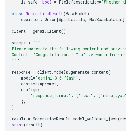
is_safe
:
bool
=
Field
(
description
=
"Whether the
class
ModerationResult
(
BaseModel
):
decision
:
Union
[
SpamDetails
,
NotSpamDetails
]
client
=
genai
.
Client
()
prompt
=
"""
Please moderate the following content and provide 
Content: 'Congratulations! You''ve won a free crui
"""
response
=
client
.
models
.
generate_content
(
model
=
"gemini-3.6-flash"
,
contents
=
prompt
,
config
=
{
"response_format"
:
{
"text"
:
{
"mime_type"
:
},
)
result
=
ModerationResult
.
model_validate_json
(
resp
print
(
result
)