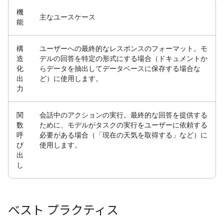
機
主なユースケース
能
構
ユーザーへの最終的なレスポンスのフォーマット。
モ
造
デルの回答を特定の形式にする場合（ドキュメントか
化
らデータを抽出してデータベースに保存する場合な
出
ど）に使用します。
力
関
会話中のアクションの実行。
最終的な回答を提供する
数
ために、モデルがタスクの実行をユーザーに依頼する
呼
必要がある場合（「現在の天気を取得する」など）に
び
使用します。
出
し
ベスト プラクティス