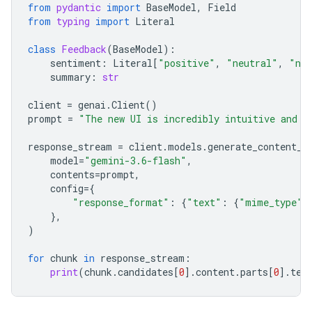
from
pydantic
import
BaseModel
,
Field
from
typing
import
Literal
class
Feedback
(
BaseModel
):
sentiment
:
Literal
[
"positive"
,
"neutral"
,
"neg
summary
:
str
client
=
genai
.
Client
()
prompt
=
"The new UI is incredibly intuitive and v
response_stream
=
client
.
models
.
generate_content_s
model
=
"gemini-3.6-flash"
,
contents
=
prompt
,
config
=
{
"response_format"
:
{
"text"
:
{
"mime_type"
:
},
)
for
chunk
in
response_stream
:
print
(
chunk
.
candidates
[
0
]
.
content
.
parts
[
0
]
.
tex