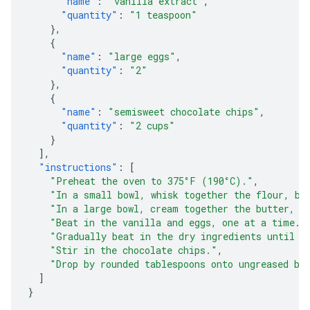
"name"
:
"vanilla extract"
,
"quantity"
:
"1 teaspoon"
},
{
"name"
:
"large eggs"
,
"quantity"
:
"2"
},
{
"name"
:
"semisweet chocolate chips"
,
"quantity"
:
"2 cups"
}
],
"instructions"
:
[
"Preheat the oven to 375°F (190°C)."
,
"In a small bowl, whisk together the flour, ba
"In a large bowl, cream together the butter, g
"Beat in the vanilla and eggs, one at a time."
"Gradually beat in the dry ingredients until j
"Stir in the chocolate chips."
,
"Drop by rounded tablespoons onto ungreased ba
]
}