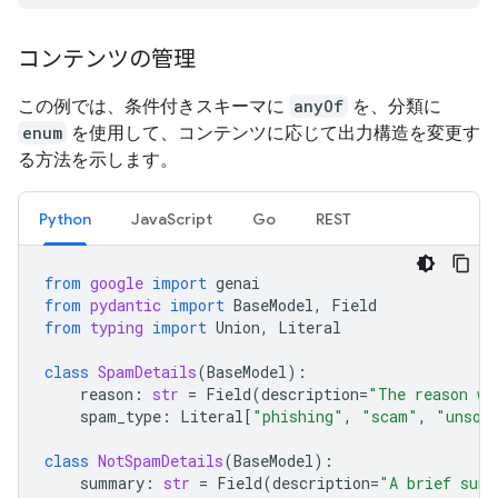
コンテンツの管理
この例では、条件付きスキーマに
anyOf
を、分類に
enum
を使用して、コンテンツに応じて出力構造を変更す
る方法を示します。
Python
JavaScript
Go
REST
from
google
import
genai
from
pydantic
import
BaseModel
,
Field
from
typing
import
Union
,
Literal
class
SpamDetails
(
BaseModel
):
reason
:
str
=
Field
(
description
=
"The reason wh
spam_type
:
Literal
[
"phishing"
,
"scam"
,
"unsol
class
NotSpamDetails
(
BaseModel
):
summary
:
str
=
Field
(
description
=
"A brief summ