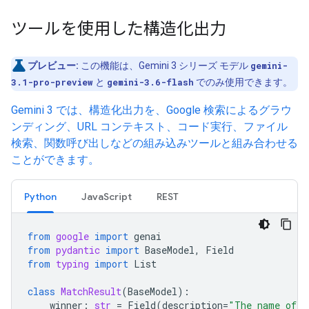
ツールを使用した構造化出力
プレビュー:
この機能は、Gemini 3 シリーズ モデル
gemini-
3.1-pro-preview
と
gemini-3.6-flash
でのみ使用できます。
Gemini 3 では、構造化出力を、Google 検索によるグラウ
ンディング、URL コンテキスト、コード実行、ファイル
検索、関数呼び出しなどの組み込みツールと組み合わせる
ことができます。
Python
JavaScript
REST
from
google
import
genai
from
pydantic
import
BaseModel
,
Field
from
typing
import
List
class
MatchResult
(
BaseModel
):
winner
:
str
=
Field
(
description
=
"The name of t