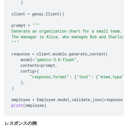
)
client
=
genai
.
Client
()
prompt
=
"""
Generate an organization chart for a small team.
The manager is Alice, who manages Bob and Charlie.
"""
response
=
client
.
models
.
generate_content
(
model
=
"gemini-3.6-flash"
,
contents
=
prompt
,
config
=
{
"response_format"
:
{
"text"
:
{
"mime_type"
:
},
)
employee
=
Employee
.
model_validate_json
(
response
.
t
print
(
employee
)
レスポンスの例: