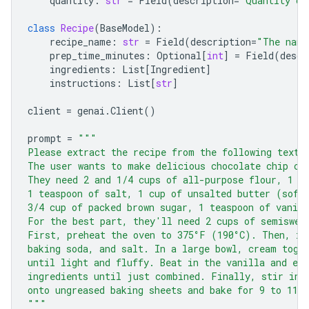
quantity
:
str
=
Field
(
description
=
"Quantity of
class
Recipe
(
BaseModel
):
recipe_name
:
str
=
Field
(
description
=
"The name
prep_time_minutes
:
Optional
[
int
]
=
Field
(
descr
ingredients
:
List
[
Ingredient
]
instructions
:
List
[
str
]
client
=
genai
.
Client
()
prompt
=
"""
Please extract the recipe from the following text.
The user wants to make delicious chocolate chip co
They need 2 and 1/4 cups of all-purpose flour, 1 t
1 teaspoon of salt, 1 cup of unsalted butter (soft
3/4 cup of packed brown sugar, 1 teaspoon of vanill
For the best part, they'll need 2 cups of semiswee
First, preheat the oven to 375°F (190°C). Then, in
baking soda, and salt. In a large bowl, cream toge
until light and fluffy. Beat in the vanilla and eg
ingredients until just combined. Finally, stir in 
onto ungreased baking sheets and bake for 9 to 11 
"""