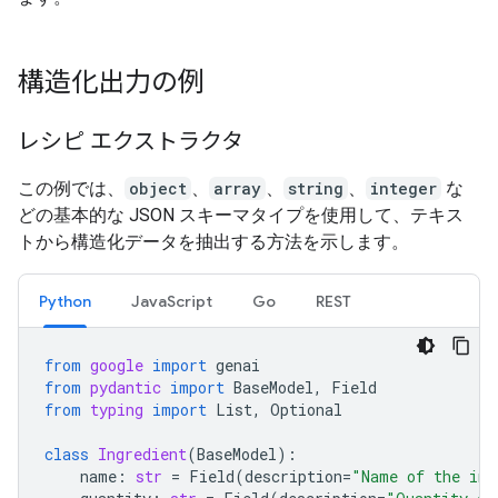
構造化出力の例
レシピ エクストラクタ
この例では、
object
、
array
、
string
、
integer
な
どの基本的な JSON スキーマタイプを使用して、テキス
トから構造化データを抽出する方法を示します。
Python
JavaScript
Go
REST
from
google
import
genai
from
pydantic
import
BaseModel
,
Field
from
typing
import
List
,
Optional
class
Ingredient
(
BaseModel
):
name
:
str
=
Field
(
description
=
"Name of the ing