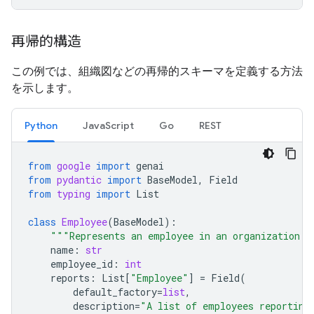
再帰的構造
この例では、組織図などの再帰的スキーマを定義する方法
を示します。
Python
JavaScript
Go
REST
from
google
import
genai
from
pydantic
import
BaseModel
,
Field
from
typing
import
List
class
Employee
(
BaseModel
):
"""Represents an employee in an organization."
name
:
str
employee_id
:
int
reports
:
List
[
"Employee"
]
=
Field
(
default_factory
=
list
,
description
=
"A list of employees reporting