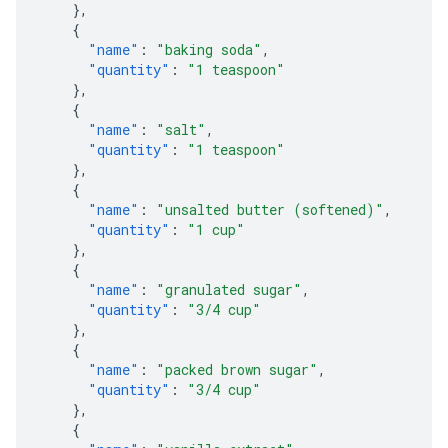
},
{
"name"
:
"baking soda"
,
"quantity"
:
"1 teaspoon"
},
{
"name"
:
"salt"
,
"quantity"
:
"1 teaspoon"
},
{
"name"
:
"unsalted butter (softened)"
,
"quantity"
:
"1 cup"
},
{
"name"
:
"granulated sugar"
,
"quantity"
:
"3/4 cup"
},
{
"name"
:
"packed brown sugar"
,
"quantity"
:
"3/4 cup"
},
{