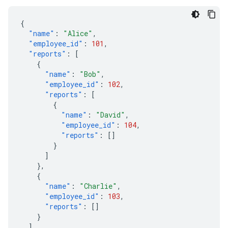
{
"name"
:
"Alice"
,
"employee_id"
:
101
,
"reports"
:
[
{
"name"
:
"Bob"
,
"employee_id"
:
102
,
"reports"
:
[
{
"name"
:
"David"
,
"employee_id"
:
104
,
"reports"
:
[]
}
]
},
{
"name"
:
"Charlie"
,
"employee_id"
:
103
,
"reports"
:
[]
}
]