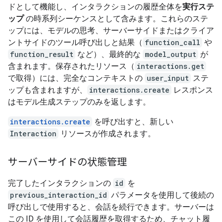
ドとして機能し、インタラクションの履歴全体を
実行ステ
ップ
の時系列シーケンスとして含みます。これらのステ
ップには、モデルの思考、サーバーサイドまたはクライア
ントサイドのツール呼び出しと結果（
function_call
や
function_result
など）、最終的な
model_output
が
含まれます。保存されたリソース（
interactions.get
で取得）には、完全なコンテキストの
user_input
ステ
ップも含まれますが、
interactions.create
レスポンス
はモデル生成ステップのみを返します。
interactions.create
を呼び出すと、新しい
Interaction
リソースが作成されます。
サーバーサイドの状態管理
完了したインタラクションの
id
を
previous_interaction_id
パラメータを使用して後続の
呼び出しで使用すると、会話を続行できます。サーバーは
この ID を使用して会話履歴を取得するため、チャット履