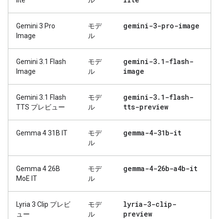
lite
ル
gemini-3-pro-image
Gemini 3 Pro
モデ
Image
ル
gemini-3
.
1-flash-
Gemini 3.1 Flash
モデ
image
Image
ル
gemini-3
.
1-flash-
Gemini 3.1 Flash
モデ
tts-preview
TTS プレビュー
ル
gemma-4-31b-it
Gemma 4 31B IT
モデ
ル
gemma-4-26b-a4b-it
Gemma 4 26B
モデ
MoE IT
ル
lyria-3-clip-
Lyria 3 Clip プレビ
モデ
preview
ュー
ル