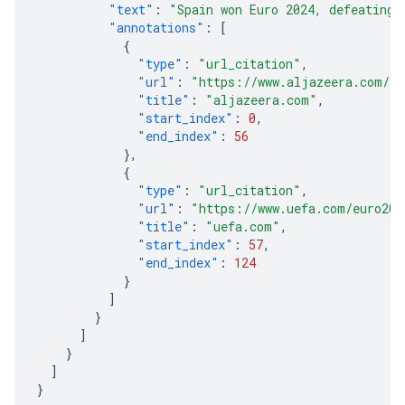
"text"
:
"Spain won Euro 2024, defeating 
"annotations"
:
[
{
"type"
:
"url_citation"
,
"url"
:
"https://www.aljazeera.com/sp
"title"
:
"aljazeera.com"
,
"start_index"
:
0
,
"end_index"
:
56
},
{
"type"
:
"url_citation"
,
"url"
:
"https://www.uefa.com/euro202
"title"
:
"uefa.com"
,
"start_index"
:
57
,
"end_index"
:
124
}
]
}
]
}
]
}