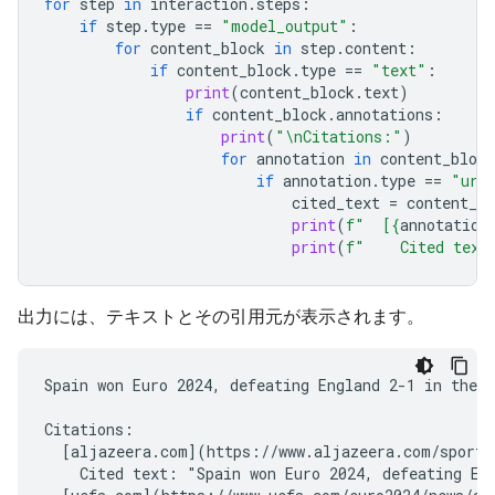
for
step
in
interaction
.
steps
:
if
step
.
type
==
"model_output"
:
for
content_block
in
step
.
content
:
if
content_block
.
type
==
"text"
:
print
(
content_block
.
text
)
if
content_block
.
annotations
:
print
(
"
\n
Citations:"
)
for
annotation
in
content_block
if
annotation
.
type
==
"url
cited_text
=
content_bl
print
(
f
"  [
{
annotation
print
(
f
"    Cited text
出力には、テキストとその引用元が表示されます。
Spain won Euro 2024, defeating England 2-1 in the f
Citations:

  [aljazeera.com](https://www.aljazeera.com/sports/
    Cited text: "Spain won Euro 2024, defeating Eng