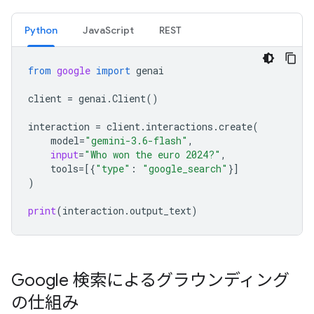
Python
JavaScript
REST
from
google
import
genai
client
=
genai
.
Client
()
interaction
=
client
.
interactions
.
create
(
model
=
"gemini-3.6-flash"
,
input
=
"Who won the euro 2024?"
,
tools
=
[{
"type"
:
"google_search"
}]
)
print
(
interaction
.
output_text
)
Google 検索によるグラウンディング
の仕組み