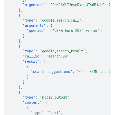
"signature"
:
"CoMDAXLI2nynRYojJIy6B1Jh9os2cr
},
{
"type"
:
"google_search_call"
,
"arguments"
:
{
"queries"
:
[
"UEFA Euro 2024 winner"
]
}
},
{
"type"
:
"google_search_result"
,
"call_id"
:
"search_001"
,
"result"
:
[
{
"search_suggestions"
:
"<!-- HTML and CSS
}
]
},
{
"type"
:
"model_output"
,
"content"
:
[
{
"type"
:
"text"
,