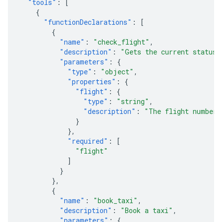
"tools"
:
[
{
"functionDeclarations"
:
[
{
"name"
:
"check_flight"
,
"description"
:
"Gets the current status 
"parameters"
:
{
"type"
:
"object"
,
"properties"
:
{
"flight"
:
{
"type"
:
"string"
,
"description"
:
"The flight number 
}
},
"required"
:
[
"flight"
]
}
},
{
"name"
:
"book_taxi"
,
"description"
:
"Book a taxi"
,
"parameters"
:
{