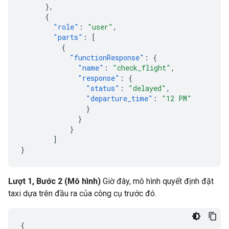
},
{
"role"
:
"user"
,
"parts"
:
[
{
"functionResponse"
:
{
"name"
:
"check_flight"
,
"response"
:
{
"status"
:
"delayed"
,
"departure_time"
:
"12 PM"
}
}
}
]
}
Lượt 1, Bước 2 (Mô hình)
Giờ đây, mô hình quyết định đặt
taxi dựa trên đầu ra của công cụ trước đó.
{