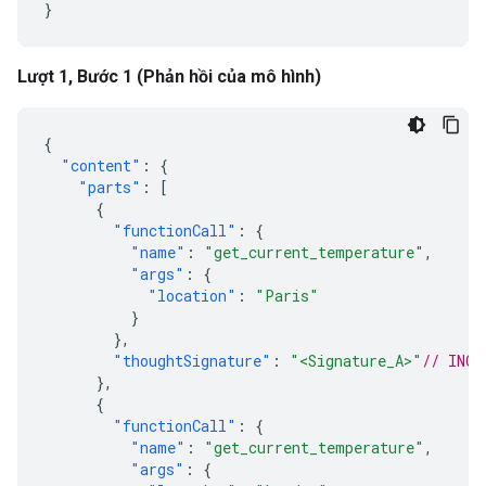
}
Lượt 1, Bước 1 (Phản hồi của mô hình)
{
"content"
:
{
"parts"
:
[
{
"functionCall"
:
{
"name"
:
"get_current_temperature"
,
"args"
:
{
"location"
:
"Paris"
}
},
"thoughtSignature"
:
"<Signature_A>"
// INCL
},
{
"functionCall"
:
{
"name"
:
"get_current_temperature"
,
"args"
:
{