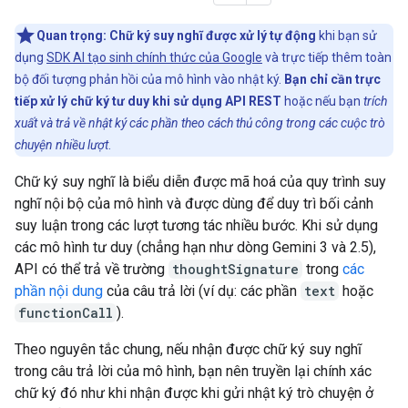
Quan trọng:
Chữ ký suy nghĩ được xử lý tự động
khi bạn sử
dụng
SDK AI tạo sinh chính thức của Google
và trực tiếp thêm toàn
bộ đối tượng phản hồi của mô hình vào nhật ký.
Bạn chỉ cần trực
tiếp xử lý chữ ký tư duy khi sử dụng API REST
hoặc nếu bạn
trích
xuất và trả về nhật ký các phần theo cách thủ công trong các cuộc trò
chuyện nhiều lượt
.
Chữ ký suy nghĩ là biểu diễn được mã hoá của quy trình suy
nghĩ nội bộ của mô hình và được dùng để duy trì bối cảnh
suy luận trong các lượt tương tác nhiều bước. Khi sử dụng
các mô hình tư duy (chẳng hạn như dòng Gemini 3 và 2.5),
API có thể trả về trường
thoughtSignature
trong
các
phần nội dung
của câu trả lời (ví dụ: các phần
text
hoặc
functionCall
).
Theo nguyên tắc chung, nếu nhận được chữ ký suy nghĩ
trong câu trả lời của mô hình, bạn nên truyền lại chính xác
chữ ký đó như khi nhận được khi gửi nhật ký trò chuyện ở