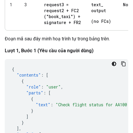
request3 =
text
_
Non
1
3
request2 + FC2
output
("book
_
taxi") +
(no FCs)
signature + FR2
Đoạn mã sau đây minh hoạ trình tự trong bảng trên.
Lượt 1, Bước 1 (Yêu cầu của người dùng)
{
"contents"
:
[
{
"role"
:
"user"
,
"parts"
:
[
{
"text"
:
"Check flight status for AA100 a
}
]
}
],