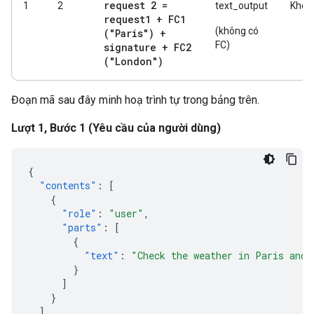
request 2 =
1
2
text_output
Khôn
request1 + FC1
(không có
("Paris") +
FC)
signature + FC2
("London")
Đoạn mã sau đây minh hoạ trình tự trong bảng trên.
Lượt 1, Bước 1 (Yêu cầu của người dùng)
{
"contents"
:
[
{
"role"
:
"user"
,
"parts"
:
[
{
"text"
:
"Check the weather in Paris and 
}
]
}
],