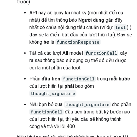
trước)
API này sẽ quay lại nhật ký (mới nhất đến cũ
nhất) để tìm thông báo
Người dùng
gần đây
nhất có chứa nội dung tiêu chuẩn (ví dụ:
text
) (
đây sẽ là điểm bắt đầu của lượt hiện tại). Đây sẽ
không
be
là
functionResponse
.
Tất cả các lượt
All
model
functionCall
xảy
ra sau thông báo sử dụng cụ thể đó đều được
coi là một phần của lượt.
Phần
đầu tiên
functionCall
trong
mỗi bước
của lượt hiện tại
phải
bao gồm
thought_signature
.
Nếu bạn bỏ qua
thought_signature
cho phần
functionCall
đầu tiên trong bất kỳ bước nào
của lượt hiện tại, thì yêu cầu sẽ không thành
công và trả về lỗi 400.