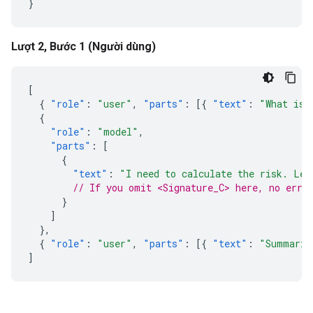
}
Lượt 2, Bước 1 (Người dùng)
[
{
"role"
:
"user"
,
"parts"
:
[{
"text"
:
"What is 
{
"role"
:
"model"
,
"parts"
:
[
{
"text"
:
"I need to calculate the risk. Let
// If you omit <Signature_C> here, no erro
}
]
},
{
"role"
:
"user"
,
"parts"
:
[{
"text"
:
"Summariz
]