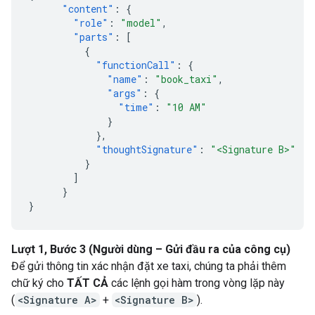
"content"
:
{
"role"
:
"model"
,
"parts"
:
[
{
"functionCall"
:
{
"name"
:
"book_taxi"
,
"args"
:
{
"time"
:
"10 AM"
}
},
"thoughtSignature"
:
"<Signature B>"
}
]
}
}
Lượt 1, Bước 3 (Người dùng – Gửi đầu ra của công cụ)
Để gửi thông tin xác nhận đặt xe taxi, chúng ta phải thêm
chữ ký cho
TẤT CẢ
các lệnh gọi hàm trong vòng lặp này
(
<Signature A>
+
<Signature B>
).