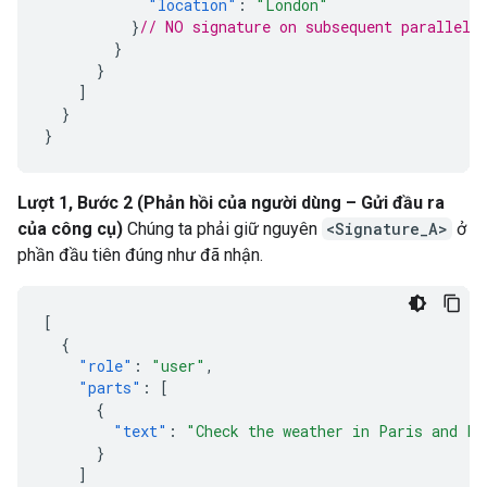
"location"
:
"London"
}
// NO signature on subsequent parallel 
}
}
]
}
}
Lượt 1, Bước 2 (Phản hồi của người dùng – Gửi đầu ra
của công cụ)
Chúng ta phải giữ nguyên
<Signature_A>
ở
phần đầu tiên đúng như đã nhận.
[
{
"role"
:
"user"
,
"parts"
:
[
{
"text"
:
"Check the weather in Paris and Lo
}
]