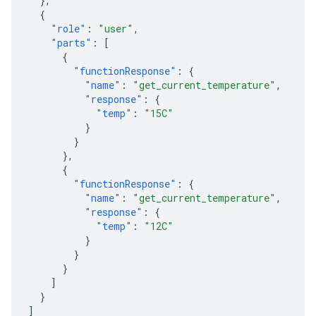
},
{
"role"
:
"user"
,
"parts"
:
[
{
"functionResponse"
:
{
"name"
:
"get_current_temperature"
,
"response"
:
{
"temp"
:
"15C"
}
}
},
{
"functionResponse"
:
{
"name"
:
"get_current_temperature"
,
"response"
:
{
"temp"
:
"12C"
}
}
}
]
}
]