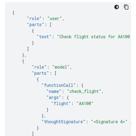
{
"role"
:
"user"
,
"parts"
:
[
{
"text"
:
"Check flight status for AA100 a
}
]
},
{
"role"
:
"model"
,
"parts"
:
[
{
"functionCall"
:
{
"name"
:
"check_flight"
,
"args"
:
{
"flight"
:
"AA100"
}
},
"thoughtSignature"
:
"<Signature A>"
//
}
]