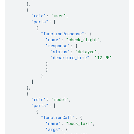
},
{
"role"
:
"user"
,
"parts"
:
[
{
"functionResponse"
:
{
"name"
:
"check_flight"
,
"response"
:
{
"status"
:
"delayed"
,
"departure_time"
:
"12 PM"
}
}
}
]
},
{
"role"
:
"model"
,
"parts"
:
[
{
"functionCall"
:
{
"name"
:
"book_taxi"
,
"args"
:
{