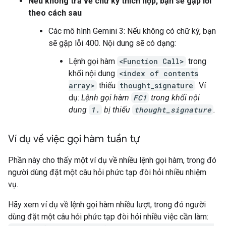
Nếu không trả về chữ ký thích hợp, bạn sẽ gặp lỗi
theo cách sau
Các mô hình Gemini 3: Nếu không có chữ ký, bạn
sẽ gặp lỗi 400. Nội dung sẽ có dạng:
Lệnh gọi hàm
<Function Call>
trong
khối nội dung
<index of contents
array>
thiếu
thought_signature
. Ví
dụ:
Lệnh gọi hàm
FC1
trong khối nội
dung
1.
bị thiếu
thought_signature
.
Ví dụ về việc gọi hàm tuần tự
Phần này cho thấy một ví dụ về nhiều lệnh gọi hàm, trong đó
người dùng đặt một câu hỏi phức tạp đòi hỏi nhiều nhiệm
vụ.
Hãy xem ví dụ về lệnh gọi hàm nhiều lượt, trong đó người
dùng đặt một câu hỏi phức tạp đòi hỏi nhiều việc cần làm: