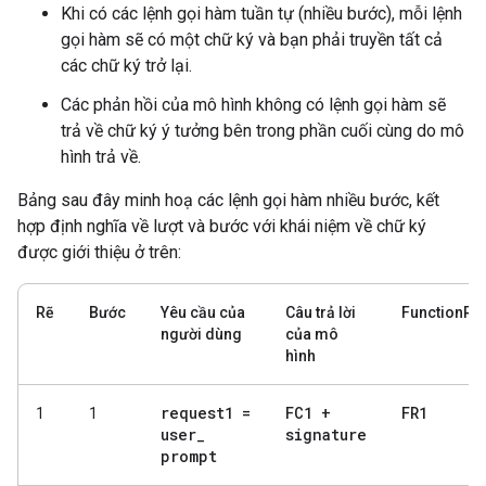
Khi có các lệnh gọi hàm tuần tự (nhiều bước), mỗi lệnh
gọi hàm sẽ có một chữ ký và bạn phải truyền tất cả
các chữ ký trở lại.
Các phản hồi của mô hình không có lệnh gọi hàm sẽ
trả về chữ ký ý tưởng bên trong phần cuối cùng do mô
hình trả về.
Bảng sau đây minh hoạ các lệnh gọi hàm nhiều bước, kết
hợp định nghĩa về lượt và bước với khái niệm về chữ ký
được giới thiệu ở trên:
Rẽ
Bước
Yêu cầu của
Câu trả lời
FunctionRe
người dùng
của mô
hình
request1 =
FC1 +
FR1
1
1
user
_
signature
prompt