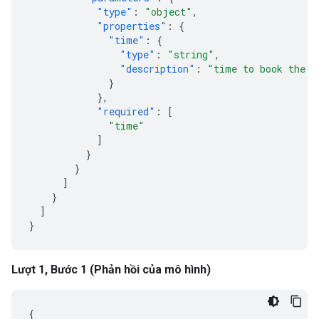
"type"
:
"object"
,
"properties"
:
{
"time"
:
{
"type"
:
"string"
,
"description"
:
"time to book the t
}
},
"required"
:
[
"time"
]
}
}
]
}
]
}
Lượt 1, Bước 1 (Phản hồi của mô hình)
{