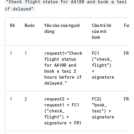
"Check flight status for AA100 and book a taxi
if delayed"
.
Rẽ
Bước
Yêu cầu của người
Câu trả lời
Func
dùng
của mô
hình
request1="Check
FC1
FR1
1
1
flight status
("check
_
for AA100 and
flight")
book a taxi 2
+
hours before if
signature
delayed
.
"
request2 =
FC2(
FR2
1
2
request1 + FC1
"book
_
("check
_
taxi") +
flight") +
signature
signature + FR1