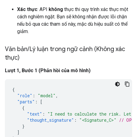
Xác thực
: API
không
thực thi quy trình xác thực một
cách nghiêm ngặt. Bạn sẽ không nhận được lỗi chặn
nếu bỏ qua các tham số này, mặc dù hiệu suất có thể
giảm.
Văn bản
/
Lý luận trong ngữ cảnh (Không xác
thực)
Lượt 1, Bước 1 (Phản hồi của mô hình)
{
"role"
:
"model"
,
"parts"
:
[
{
"text"
:
"I need to calculate the risk. Let m
"thought_signature"
:
"<Signature_C>"
// OPTI
}
]