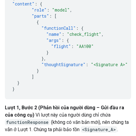
"content"
:
{
"role"
:
"model"
,
"parts"
:
[
{
"functionCall"
:
{
"name"
:
"check_flight"
,
"args"
:
{
"flight"
:
"AA100"
}
},
"thoughtSignature"
:
"<Signature A>"
}
]
}
}
Lượt 1, Bước 2 (Phản hồi của người dùng – Gửi đầu ra
của công cụ)
Vì lượt này của người dùng chỉ chứa
functionResponse
(không có văn bản mới), nên chúng ta
vẫn ở Lượt 1. Chúng ta phải bảo tồn
<Signature_A>
.