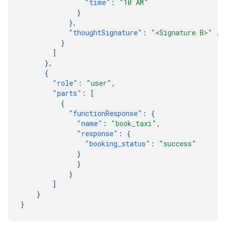
"time"
:
"10 AM"
}
},
"thoughtSignature"
:
"<Signature B>"
//
}
]
},
{
"role"
:
"user"
,
"parts"
:
[
{
"functionResponse"
:
{
"name"
:
"book_taxi"
,
"response"
:
{
"booking_status"
:
"success"
}
}
}
]
}
}