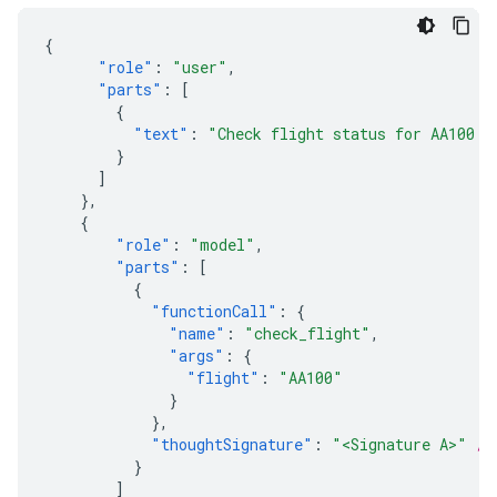
{
"role"
:
"user"
,
"parts"
:
[
{
"text"
:
"Check flight status for AA100 a
}
]
},
{
"role"
:
"model"
,
"parts"
:
[
{
"functionCall"
:
{
"name"
:
"check_flight"
,
"args"
:
{
"flight"
:
"AA100"
}
},
"thoughtSignature"
:
"<Signature A>"
//
}
]