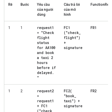
Rẽ
Bước
Yêu cầu
Câu trả lời
FunctionRes
của người
của mô
dùng
hình
request1
FC1
FR1
1
1
= "Check
("check
_
flight
flight")
status
+
for AA100
signature
and book
a taxi 2
hours
before if
delayed
.
"
request2
FC2(
FR2
1
2
=
"book
_
request1
taxi") +
+ FC1
signature
("check
_