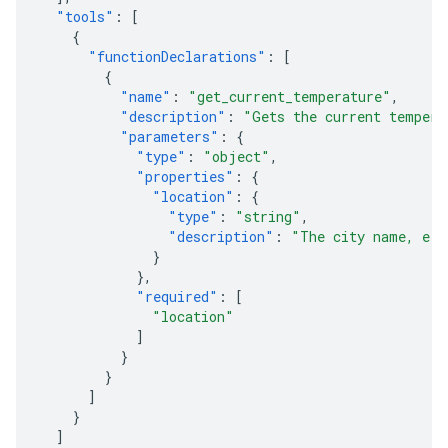
"tools"
:
[
{
"functionDeclarations"
:
[
{
"name"
:
"get_current_temperature"
,
"description"
:
"Gets the current tempera
"parameters"
:
{
"type"
:
"object"
,
"properties"
:
{
"location"
:
{
"type"
:
"string"
,
"description"
:
"The city name, e.g
}
},
"required"
:
[
"location"
]
}
}
]
}
]