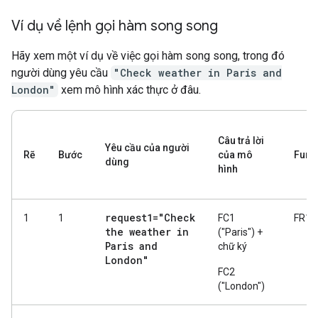
Ví dụ về lệnh gọi hàm song song
Hãy xem một ví dụ về việc gọi hàm song song, trong đó
người dùng yêu cầu
"Check weather in Paris and
London"
xem mô hình xác thực ở đâu.
Câu trả lời
Yêu cầu của người
Rẽ
Bước
của mô
Func
dùng
hình
request1="Check
1
1
FC1
FR1
the weather in
("Paris") +
Paris and
chữ ký
London"
FC2
("London")