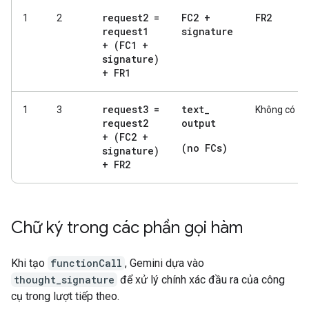
request2 =
FC2 +
FR2
1
2
request1
signature
+ (FC1 +
signature)
+ FR1
request3 =
text
_
1
3
Không có
request2
output
+ (FC2 +
(no FCs)
signature)
+ FR2
Chữ ký trong các phần gọi hàm
Khi tạo
functionCall
, Gemini dựa vào
thought_signature
để xử lý chính xác đầu ra của công
cụ trong lượt tiếp theo.