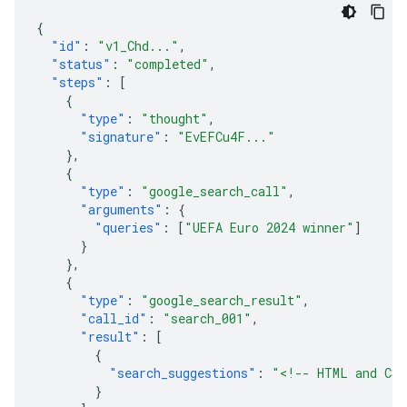
{
"id"
:
"v1_Chd..."
,
"status"
:
"completed"
,
"steps"
:
[
{
"type"
:
"thought"
,
"signature"
:
"EvEFCu4F..."
},
{
"type"
:
"google_search_call"
,
"arguments"
:
{
"queries"
:
[
"UEFA Euro 2024 winner"
]
}
},
{
"type"
:
"google_search_result"
,
"call_id"
:
"search_001"
,
"result"
:
[
{
"search_suggestions"
:
"<!-- HTML and CSS
}