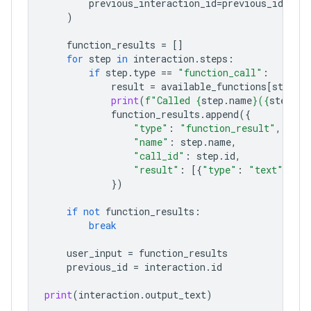
previous_interaction_id
=
previous_id
,
)
function_results
=
[]
for
step
in
interaction
.
steps
:
if
step
.
type
==
"function_call"
:
result
=
available_functions
[
step
.
n
print
(
f
"Called 
{
step
.
name
}
(
{
step
.
ar
function_results
.
append
({
"type"
:
"function_result"
,
"name"
:
step
.
name
,
"call_id"
:
step
.
id
,
"result"
:
[{
"type"
:
"text"
,
"t
})
if
not
function_results
:
break
user_input
=
function_results
previous_id
=
interaction
.
id
print
(
interaction
.
output_text
)