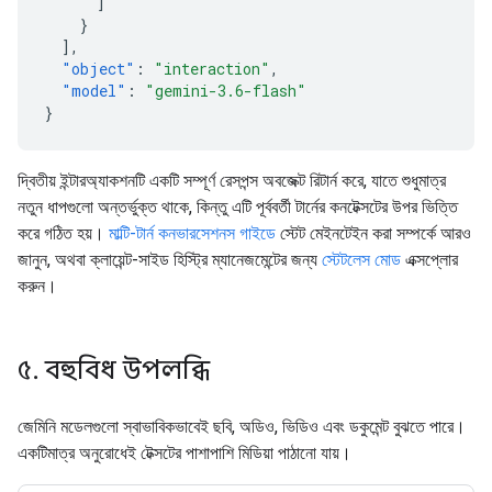
]
}
],
"object"
:
"interaction"
,
"model"
:
"gemini-3.6-flash"
}
দ্বিতীয় ইন্টারঅ্যাকশনটি একটি সম্পূর্ণ রেসপন্স অবজেক্ট রিটার্ন করে, যাতে শুধুমাত্র
নতুন ধাপগুলো অন্তর্ভুক্ত থাকে, কিন্তু এটি পূর্ববর্তী টার্নের কনটেক্সটের উপর ভিত্তি
করে গঠিত হয়।
মাল্টি-টার্ন কনভারসেশনস গাইডে
স্টেট মেইনটেইন করা সম্পর্কে আরও
জানুন, অথবা ক্লায়েন্ট-সাইড হিস্ট্রি ম্যানেজমেন্টের জন্য
স্টেটলেস মোড
এক্সপ্লোর
করুন।
৫
.
বহুবিধ উপলব্ধি
জেমিনি মডেলগুলো স্বাভাবিকভাবেই ছবি, অডিও, ভিডিও এবং ডকুমেন্ট বুঝতে পারে।
একটিমাত্র অনুরোধেই টেক্সটের পাশাপাশি মিডিয়া পাঠানো যায়।