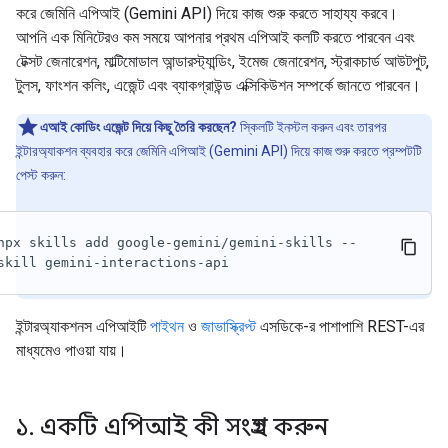
করে জেমিনি এপিআই (Gemini API) দিয়ে কাজ শুরু করতে সাহায্য করবে।
আপনি এক মিনিটেরও কম সময়ে আপনার প্রথম এপিআই কলটি করতে পারবেন এবং
টেক্সট জেনারেশন, মাল্টিমোডাল আন্ডারস্ট্যান্ডিং, ইমেজ জেনারেশন, স্ট্রাকচার্ড আউটপুট,
টুলস, ফাংশন কলিং, এজেন্ট এবং ব্যাকগ্রাউন্ড এক্সিকিউশন সম্পর্কে জানতে পারবেন।
এআই কোডিং এজেন্ট দিয়ে কিছু তৈরি করছেন?
স্কিলটি ইনস্টল করুন এবং তারপর
ইন্টারঅ্যাকশন ব্যবহার করে জেমিনি এপিআই (Gemini API) দিয়ে কাজ শুরু করতে প্রম্পটটি
পেস্ট করুন:
npx skills add google-gemini/gemini-skills --
skill gemini-interactions-api
ইন্টারঅ্যাকশনস এপিআইটি
পাইথন
ও
জাভাস্ক্রিপ্ট
এসডিকে-র পাশাপাশি REST-এর
মাধ্যমেও পাওয়া যায়।
১
.
একটি এপিআই কী সংগ্রহ করুন