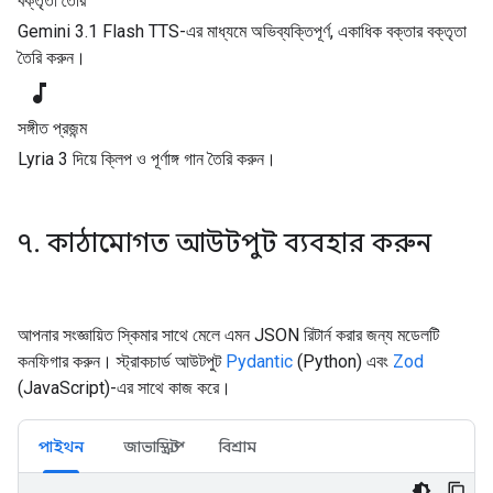
বক্তৃতা তৈরি
Gemini 3.1 Flash TTS-এর মাধ্যমে অভিব্যক্তিপূর্ণ, একাধিক বক্তার বক্তৃতা
তৈরি করুন।
music_note
সঙ্গীত প্রজন্ম
Lyria 3 দিয়ে ক্লিপ ও পূর্ণাঙ্গ গান তৈরি করুন।
৭. কাঠামোগত আউটপুট ব্যবহার করুন
আপনার সংজ্ঞায়িত স্কিমার সাথে মেলে এমন JSON রিটার্ন করার জন্য মডেলটি
কনফিগার করুন। স্ট্রাকচার্ড আউটপুট
Pydantic
(Python) এবং
Zod
(JavaScript)-এর সাথে কাজ করে।
পাইথন
জাভাস্ক্রিপ্ট
বিশ্রাম