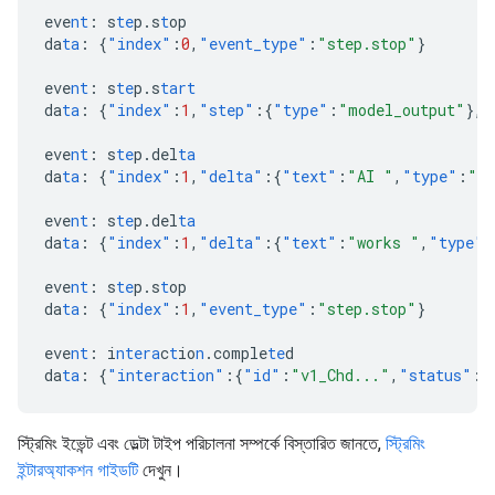
eve
nt
:
s
te
p.s
t
op
da
ta
:
{
"index"
:
0
,
"event_type"
:
"step.stop"
}
eve
nt
:
s
te
p.s
tart
da
ta
:
{
"index"
:
1
,
"step"
:{
"type"
:
"model_output"
},
"
eve
nt
:
s
te
p.del
ta
da
ta
:
{
"index"
:
1
,
"delta"
:{
"text"
:
"AI "
,
"type"
:
"te
eve
nt
:
s
te
p.del
ta
da
ta
:
{
"index"
:
1
,
"delta"
:{
"text"
:
"works "
,
"type"
:
eve
nt
:
s
te
p.s
t
op
da
ta
:
{
"index"
:
1
,
"event_type"
:
"step.stop"
}
eve
nt
:
i
ntera
c
t
io
n
.comple
te
d
da
ta
:
{
"interaction"
:{
"id"
:
"v1_Chd..."
,
"status"
:
"
স্ট্রিমিং ইভেন্ট এবং ডেল্টা টাইপ পরিচালনা সম্পর্কে বিস্তারিত জানতে,
স্ট্রিমিং
ইন্টারঅ্যাকশন গাইডটি
দেখুন।