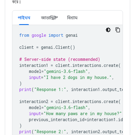
করে।
পাইথন
জাভাস্ক্রিপ্ট
বিশ্রাম
from
google
import
genai
client
=
genai
.
Client
()
# Server-side state (recommended)
interaction1
=
client
.
interactions
.
create
(
model
=
"gemini-3.6-flash"
,
input
=
"I have 2 dogs in my house."
,
)
print
(
"Response 1:"
,
interaction1
.
output_text
)
interaction2
=
client
.
interactions
.
create
(
model
=
"gemini-3.6-flash"
,
input
=
"How many paws are in my house?"
,
previous_interaction_id
=
interaction1
.
id
,
)
print
(
"Response 2:"
,
interaction2
.
output_text
)