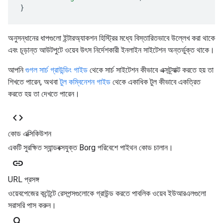
}
অনুসন্ধানের ধাপগুলো ইন্টারঅ্যাকশন হিস্ট্রির মধ্যে বিস্তারিতভাবে উল্লেখ করা থাকে
এবং চূড়ান্ত আউটপুটে ওয়েব উৎস নির্দেশকারী ইনলাইন সাইটেশন অন্তর্ভুক্ত থাকে।
আপনি
গুগল সার্চ গ্রাউন্ডিং গাইড
থেকে সার্চ সাইটেশন কীভাবে এক্সট্র্যাক্ট করতে হয় তা
শিখতে পারেন, অথবা
টুল কম্বিনেশন গাইড
থেকে একাধিক টুল কীভাবে একত্রিত
করতে হয় তা দেখতে পারেন।
code
কোড এক্সিকিউশন
একটি সুরক্ষিত স্যান্ডবক্সযুক্ত Borg পরিবেশে পাইথন কোড চালান।
link
URL প্রসঙ্গ
ওয়েবপেজের কন্টেন্টে রেসপন্সগুলোকে গ্রাউন্ড করতে পাবলিক ওয়েব ইউআরএলগুলো
সরাসরি পাস করুন।
search