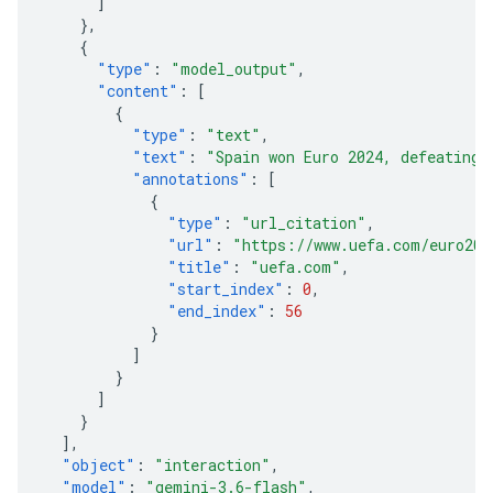
]
},
{
"type"
:
"model_output"
,
"content"
:
[
{
"type"
:
"text"
,
"text"
:
"Spain won Euro 2024, defeating 
"annotations"
:
[
{
"type"
:
"url_citation"
,
"url"
:
"https://www.uefa.com/euro202
"title"
:
"uefa.com"
,
"start_index"
:
0
,
"end_index"
:
56
}
]
}
]
}
],
"object"
:
"interaction"
,
"model"
:
"gemini-3.6-flash"
,