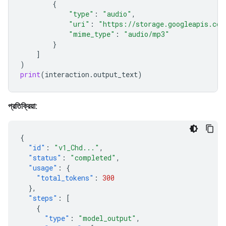
{
"type"
:
"audio"
,
"uri"
:
"https://storage.googleapis.com
"mime_type"
:
"audio/mp3"
}
]
)
print
(
interaction
.
output_text
)
প্রতিক্রিয়া:
{
"id"
:
"v1_Chd..."
,
"status"
:
"completed"
,
"usage"
:
{
"total_tokens"
:
300
},
"steps"
:
[
{
"type"
:
"model_output"
,