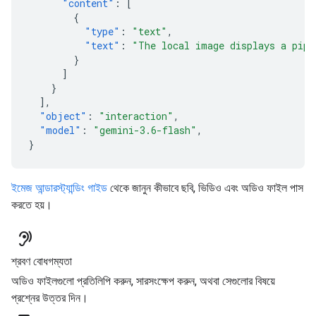
"content"
:
[
{
"type"
:
"text"
,
"text"
:
"The local image displays a pipe
}
]
}
],
"object"
:
"interaction"
,
"model"
:
"gemini-3.6-flash"
,
}
ইমেজ আন্ডারস্ট্যান্ডিং গাইড
থেকে জানুন কীভাবে ছবি, ভিডিও এবং অডিও ফাইল পাস
করতে হয়।
hearing
শ্রবণ বোধগম্যতা
অডিও ফাইলগুলো প্রতিলিপি করুন, সারসংক্ষেপ করুন, অথবা সেগুলোর বিষয়ে
প্রশ্নের উত্তর দিন।