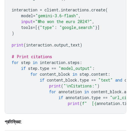
interaction
=
client
.
interactions
.
create
(
model
=
"gemini-3.6-flash"
,
input
=
"Who won the euro 2024?"
,
tools
=
[{
"type"
:
"google_search"
}]
)
print
(
interaction
.
output_text
)
# Print citations
for
step
in
interaction
.
steps
:
if
step
.
type
==
"model_output"
:
for
content_block
in
step
.
content
:
if
content_block
.
type
==
"text"
and
co
print
(
"
\n
Citations:"
)
for
annotation
in
content_block
.
ann
if
annotation
.
type
==
"url_cit
print
(
f
"  [
{
annotation
.
tit
প্রতিক্রিয়া: