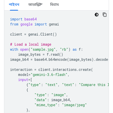
পাইথন
জাভাস্ক্রিপ্ট
বিশ্রাম
import
base64
from
google
import
genai
client
=
genai
.
Client
()
# Load a local image
with
open
(
"sample.jpg"
,
"rb"
)
as
f
:
image_bytes
=
f
.
read
()
image_b64
=
base64
.
b64encode
(
image_bytes
)
.
decode
(
"
interaction
=
client
.
interactions
.
create
(
model
=
"gemini-3.6-flash"
,
input
=
[
{
"type"
:
"text"
,
"text"
:
"Compare this lo
{
"type"
:
"image"
,
"data"
:
image_b64
,
"mime_type"
:
"image/jpeg"
},