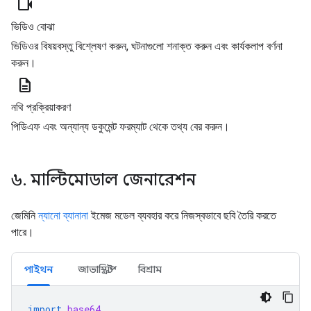
videocam
ভিডিও বোঝা
ভিডিওর বিষয়বস্তু বিশ্লেষণ করুন, ঘটনাগুলো শনাক্ত করুন এবং কার্যকলাপ বর্ণনা
করুন।
description
নথি প্রক্রিয়াকরণ
পিডিএফ এবং অন্যান্য ডকুমেন্ট ফরম্যাট থেকে তথ্য বের করুন।
৬. মাল্টিমোডাল জেনারেশন
জেমিনি
ন্যানো ব্যানানা
ইমেজ মডেল ব্যবহার করে নিজস্বভাবে ছবি তৈরি করতে
পারে।
পাইথন
জাভাস্ক্রিপ্ট
বিশ্রাম
import
base64