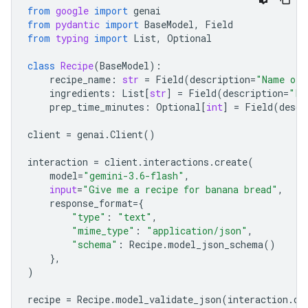
from
google
import
genai
from
pydantic
import
BaseModel
,
Field
from
typing
import
List
,
Optional
class
Recipe
(
BaseModel
):
recipe_name
:
str
=
Field
(
description
=
"Name of 
ingredients
:
List
[
str
]
=
Field
(
description
=
"Li
prep_time_minutes
:
Optional
[
int
]
=
Field
(
descr
client
=
genai
.
Client
()
interaction
=
client
.
interactions
.
create
(
model
=
"gemini-3.6-flash"
,
input
=
"Give me a recipe for banana bread"
,
response_format
=
{
"type"
:
"text"
,
"mime_type"
:
"application/json"
,
"schema"
:
Recipe
.
model_json_schema
()
},
)
recipe
=
Recipe
.
model_validate_json
(
interaction
.
ou