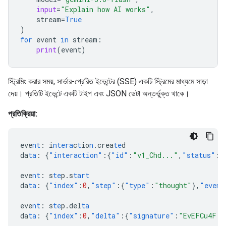
input
=
"Explain how AI works"
,
stream
=
True
)
for
event
in
stream
:
print
(
event
)
স্ট্রিমিং করার সময়, সার্ভার-প্রেরিত ইভেন্টের (SSE) একটি স্ট্রিমের মাধ্যমে সাড়া
দেয়। প্রতিটি ইভেন্টে একটি টাইপ এবং JSON ডেটা অন্তর্ভুক্ত থাকে।
প্রতিক্রিয়া:
eve
nt
:
i
ntera
c
t
io
n
.crea
te
d
da
ta
:
{
"interaction"
:{
"id"
:
"v1_Chd..."
,
"status"
:
"
eve
nt
:
s
te
p.s
tart
da
ta
:
{
"index"
:
0
,
"step"
:{
"type"
:
"thought"
},
"event
eve
nt
:
s
te
p.del
ta
da
ta
:
{
"index"
:
0
,
"delta"
:{
"signature"
:
"EvEFCu4F..