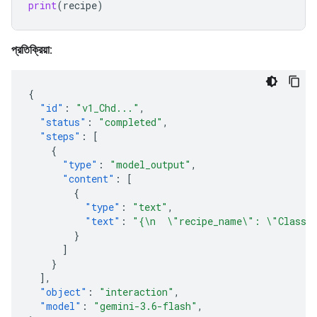
print
(
recipe
)
প্রতিক্রিয়া:
{
"id"
:
"v1_Chd..."
,
"status"
:
"completed"
,
"steps"
:
[
{
"type"
:
"model_output"
,
"content"
:
[
{
"type"
:
"text"
,
"text"
:
"{\n  \"recipe_name\": \"Classic
}
]
}
],
"object"
:
"interaction"
,
"model"
:
"gemini-3.6-flash"
,