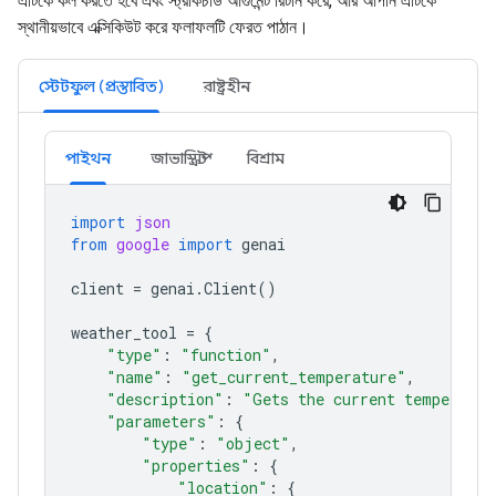
এটিকে কল করতে হবে এবং স্ট্রাকচার্ড আর্গুমেন্ট রিটার্ন করে, আর আপনি এটিকে
স্থানীয়ভাবে এক্সিকিউট করে ফলাফলটি ফেরত পাঠান।
স্টেটফুল (প্রস্তাবিত)
রাষ্ট্রহীন
পাইথন
জাভাস্ক্রিপ্ট
বিশ্রাম
import
json
from
google
import
genai
client
=
genai
.
Client
()
weather_tool
=
{
"type"
:
"function"
,
"name"
:
"get_current_temperature"
,
"description"
:
"Gets the current temperatur
"parameters"
:
{
"type"
:
"object"
,
"properties"
:
{
"location"
:
{