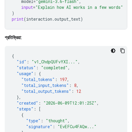
model
=
"gemini-3.6-flash"
,
input
=
"Explain how AI works in a few words"
)
print
(
interaction
.
output_text
)
প্রতিক্রিয়া:
{
"id"
:
"v1_ChdpQUFvYXI..."
,
"status"
:
"completed"
,
"usage"
:
{
"total_tokens"
:
197
,
"total_input_tokens"
:
8
,
"total_output_tokens"
:
12
},
"created"
:
"2026-06-09T12:01:25Z"
,
"steps"
:
[
{
"type"
:
"thought"
,
"signature"
:
"EvEFCu4FAQw..."