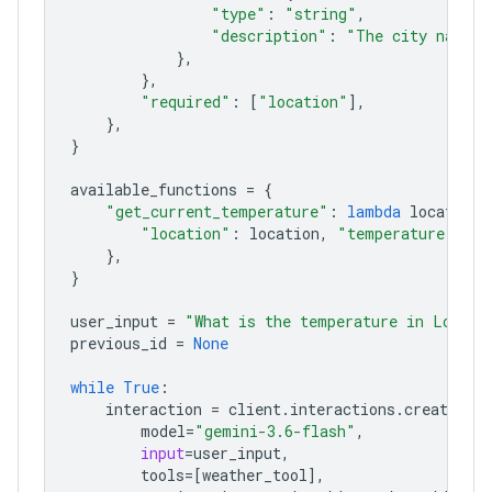
"type"
:
"string"
,
"description"
:
"The city name, 
},
},
"required"
:
[
"location"
],
},
}
available_functions
=
{
"get_current_temperature"
:
lambda
location
:
"location"
:
location
,
"temperature"
:
"2
},
}
user_input
=
"What is the temperature in London
previous_id
=
None
while
True
:
interaction
=
client
.
interactions
.
create
(
model
=
"gemini-3.6-flash"
,
input
=
user_input
,
tools
=
[
weather_tool
],