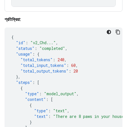
প্রতিক্রিয়া:
{
"id"
:
"v2_Chd..."
,
"status"
:
"completed"
,
"usage"
:
{
"total_tokens"
:
240
,
"total_input_tokens"
:
60
,
"total_output_tokens"
:
20
},
"steps"
:
[
{
"type"
:
"model_output"
,
"content"
:
[
{
"type"
:
"text"
,
"text"
:
"There are 8 paws in your house.
}