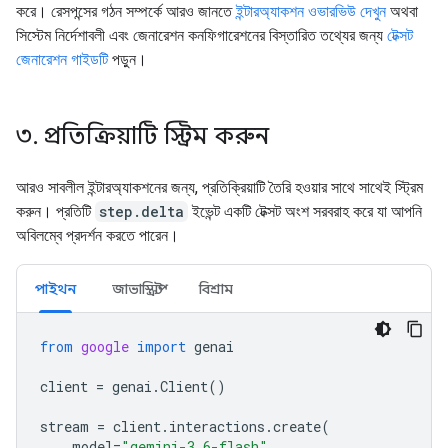
করে। রেসপন্সের গঠন সম্পর্কে আরও জানতে
ইন্টারঅ্যাকশন ওভারভিউ দেখুন
অথবা
সিস্টেম নির্দেশাবলী এবং জেনারেশন কনফিগারেশনের বিস্তারিত তথ্যের জন্য
টেক্সট
জেনারেশন গাইডটি
পড়ুন।
৩
.
প্রতিক্রিয়াটি স্ট্রিম করুন
আরও সাবলীল ইন্টারঅ্যাকশনের জন্য, প্রতিক্রিয়াটি তৈরি হওয়ার সাথে সাথেই স্ট্রিম
করুন। প্রতিটি
step.delta
ইভেন্ট একটি টেক্সট অংশ সরবরাহ করে যা আপনি
অবিলম্বে প্রদর্শন করতে পারেন।
পাইথন
জাভাস্ক্রিপ্ট
বিশ্রাম
from
google
import
genai
client
=
genai
.
Client
()
stream
=
client
.
interactions
.
create
(
model
=
"gemini-3.6-flash"
,