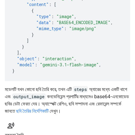
"content"
:
[
{
"type"
:
"image"
,
"data"
:
"BASE64_ENCODED_IMAGE"
,
"mime_type"
:
"image/png"
}
]
}
],
"object"
:
"interaction"
,
"model"
:
"gemini-3.1-flash-image"
,
}
মডেলটি যখন কোনো ছবি তৈরি করে, তখন এটি
steps
অ্যারের মধ্যে একটি ধাপে
এবং
output_image
কনভেনিয়েন্স প্রপার্টির মাধ্যমেও base64-এনকোডেড
ছবির ডেটা ফেরত দেয়। অ্যাস্পেক্ট রেশিও, ছবি সম্পাদনা এবং রেফারেন্স সম্পর্কে
জানতে
ছবি তৈরির নির্দেশিকাটি
দেখুন।
record_voice_over