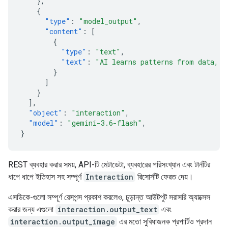
},
{
"type"
:
"model_output"
,
"content"
:
[
{
"type"
:
"text"
,
"text"
:
"AI learns patterns from data, t
}
]
}
],
"object"
:
"interaction"
,
"model"
:
"gemini-3.6-flash"
,
}
REST ব্যবহার করার সময়, API-টি মেটাডেটা, ব্যবহারের পরিসংখ্যান এবং টার্নটির
ধাপে ধাপে ইতিহাস সহ সম্পূর্ণ
Interaction
রিসোর্সটি ফেরত দেয়।
এসডিকে-গুলো সম্পূর্ণ রেসপন্স প্রকাশ করলেও, চূড়ান্ত আউটপুট সরাসরি অ্যাক্সেস
করার জন্য এগুলো
interaction.output_text
এবং
interaction.output_image
এর মতো সুবিধাজনক প্রপার্টিও প্রদান