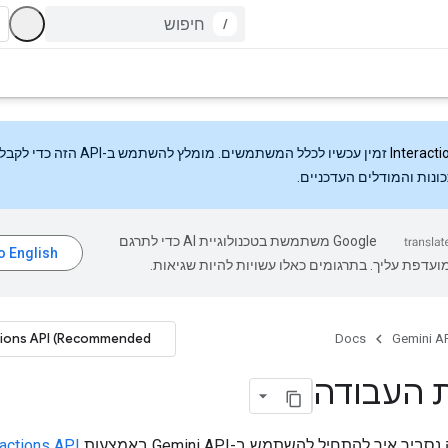
/
Interacti
זמין עכשיו לכלל המשתמשים. מומלץ להשתמש ב-API
ונות והמודלים העדכניים.
‫Google משתמשת בטכנולוגיית AI כדי לתרגם
עדפת עליך. בתרגומים כאלו עשויות להיות שגיאות.
tions API (Recommended)
Docs
Gemini AP
 העבודה
ר איך להתחיל להשתמש ב-Gemini API באמצעות
ractions API