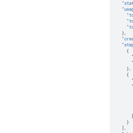
"sta
"usa
"t
"t
"t
},
"cre
"ste
{
},
{
}
],