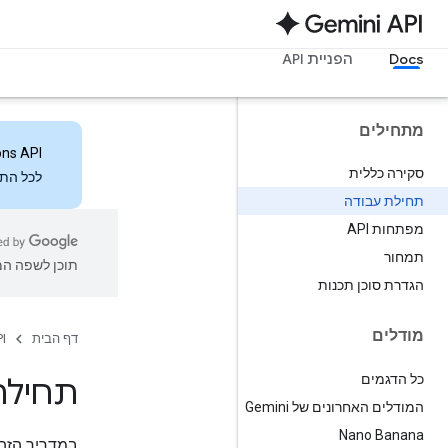
Docs
הפניית API
מתחילים
ons API
סקירה כללית
לכל התכ
תחילת עבודה
מפתחות API
תמחור
תוכן לשפה המו
הגדרת סוכן תכנות
מודלים
דף הבית
I
כל הדגמים
תחילת
המודלים האחרונים של Gemini
Nano Banana
במדריך הזה נסבי