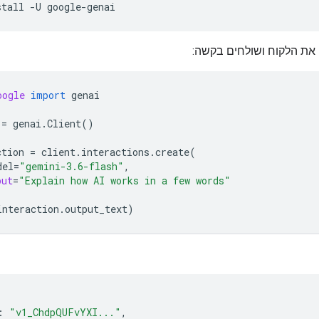
stall
-U
את הלקוח ושולחים בקשה:
oogle
import
genai
=
genai
.
Client
()
ction
=
client
.
interactions
.
create
(
del
=
"gemini-3.6-flash"
,
put
=
"Explain how AI works in a few words"
interaction
.
output_text
)
:
"v1_ChdpQUFvYXI..."
,