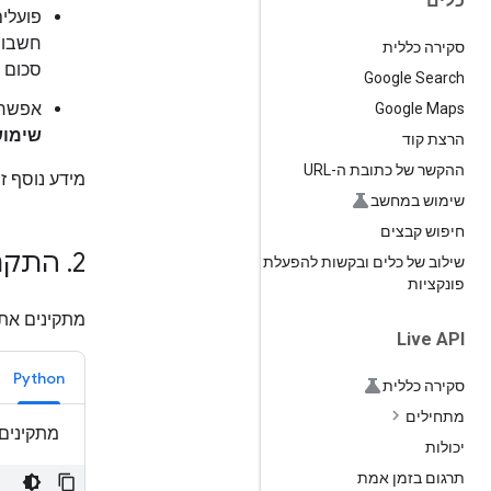
כלים
סקירה כללית
סכום 
Google Search
אפשר ל
Google Maps
שימו
הרצת קוד
ההקשר של כתובת ה-URL
מידע נוסף ז
שימוש במחשב
חיפוש קבצים
2
.
התקנה של SDK ובי
שילוב של כלים ובקשות להפעלת
פונקציות
מתקינים את ה-SDK ויוצרים טקסט באמצעות קריא
Live API
Python
סקירה כללית
מתחילים
מתקינים את
יכולות
תרגום בזמן אמת