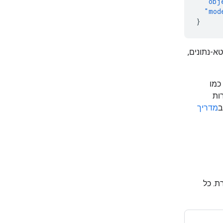
"obj
"mod
}
-נתונים,
ות
ב
מדריך
ת. כל