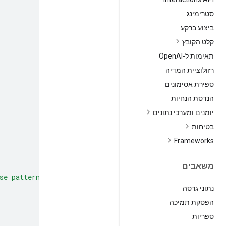
סטרימינג
ביצוע ברקע
קלט הקובץ
תאימות ל-Open
AI
רזולוציית המדיה
ספירת אסימונים
הנדסת הנחיות
יומנים ומערכי נתונים
בטיחות
‫Frameworks
משאבים
se patterns to make predictions or decisions on new dat
נתוני גרסה
הפסקת תמיכה
ספריות