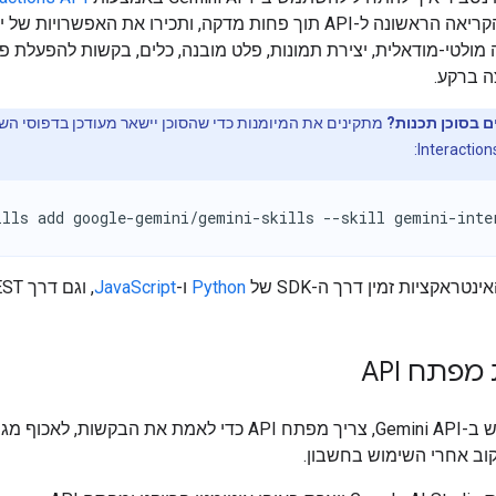
תבצעו את הקריאה הראשונה ל-API תוך פחות מדקה, ותכירו את האפשרויות ש
מולטי-מודאלית, יצירת תמונות, פלט מובנה, כלים, בקשות להפעלת פונ
ה ברקע.
בסוכן תכנות?
מתקינים את המיומנות כדי שהסוכן יישאר מעודכן בדפוסי הש
ills add google-gemini/gemini-skills --skill gemini-inte
Python
ו-
JavaScript
, וגם דרך REST.
פתח API
כדי להשתמש ב-Gemini API, צריך מפתח API כדי לאמת את הבקשות, לאכו
וב אחרי השימוש בחשבון.