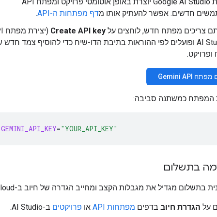
מערכת Google AI Studio יוצרת באופן אוטומטי פרויקט ומפתח API
שים חדשים. אפשר להעתיק אותו מ
דף מפתחות ה-API
.
ם צריכים מפתח חדש, לוחצים על
Create API key
ב-AI Studio ופועלים לפי ההוראות בתיבת הדו-שיח כדי להוסיף צמד חדש 
ופרויקט.
ח Gemini API
 המפתח כמשתנה סביבה:
GEMINI_API_KEY
=
"YOUR_API_KEY"
מה בתשלום
ת בתשלום מגדיל את מגבלות הקצב ומחייב הגדרה של חיוב ב-Cloud.
ם על
הגדרת חיוב
בדפים
מפתחות API
או
פרויקטים
ב-AI Studio.