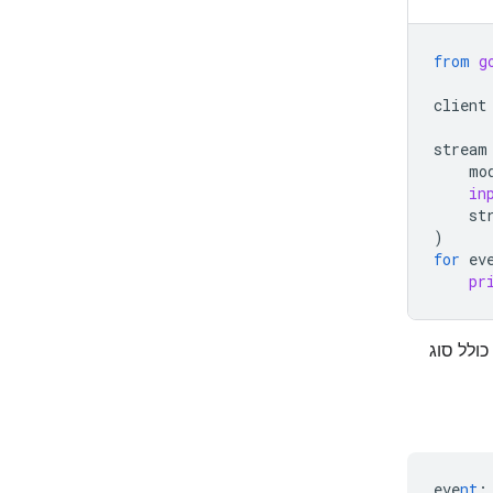
from
g
client
stream
mo
in
st
)
for
ev
pr
לחים מהשרת (SSE). כל אירוע כולל סוג
eve
nt
: