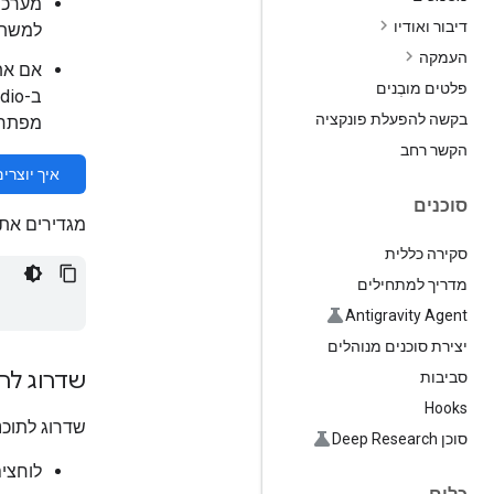
דיבור ואודיו
למשתמ
העמקה
אם את
פלטים מובְנים
בקשה להפעלת פונקציה
מפתח 
הקשר רחב
איך יוצרים מפת
סוכנים
מגדירים את
סקירה כללית
מדריך למתחילים
Antigravity Agent
יצירת סוכנים מנוהלים
שדרוג לר
סביבות
Hooks
שדרוג לתוכני
סוכן Deep Research
לוחצי