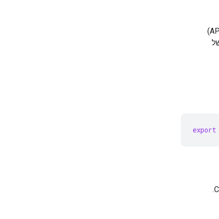
(יצירת מפתח API)
של
export