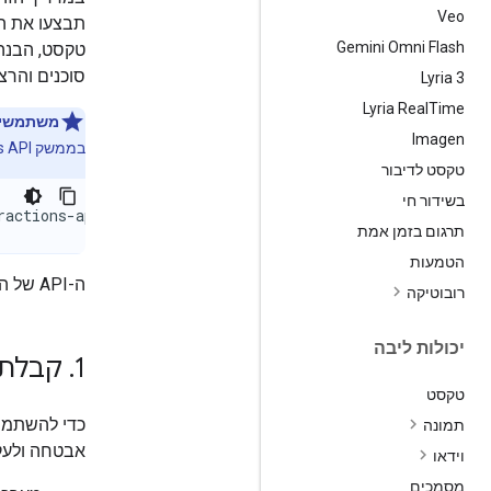
Veo
Gemini Omni Flash
טקסט, הבנה 
סוכנים והרצ
Lyria 3
Lyria Real
Time
משתמשים 
Imagen
בממשק Interactions API:
טקסט לדיבור
בשידור חי
ractions-api
תרגום בזמן אמת
הטמעות
ה-API של האינטראקציות זמין דרך ה-SDK של
רובוטיקה
יכולות ליבה
1
.
קבלת מ
טקסט
תמונה
אבטחה ולעק
וידאו
מסמכים