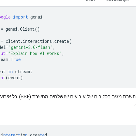
oogle
import
genai
=
genai
.
Client
()
=
client
.
interactions
.
create
(
del
=
"gemini-3.6-flash"
,
put
=
"Explain how AI works"
,
ream
=
True
ent
in
stream
:
int
(
event
)
בסטרימינג, השרת מגיב בסטרים של אירועים שנש
i
ntera
c
t
io
n
.crea
te
d