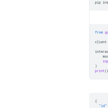
pip
in
from
g
client
intera
mo
in
)
print
(
{
"id"