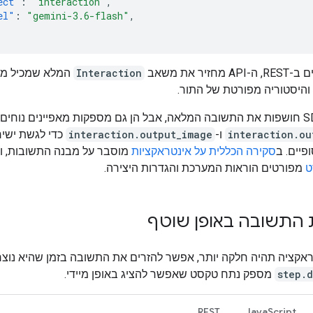
ect"
:
"interaction"
,
el"
:
"gemini-3.6-flash"
,
זיר את משאב
Interaction
המלא שמכיל מטא
 והיסטוריה מפורטת של התור.
interaction.ou
ו-
interaction.output_image
כדי לגשת ישיר
פיים. ב
סקירה הכללית על אינטראקציות
מוסבר על מבנה התשובות, ו
ט
מפורטים הוראות המערכת והגדרות היצירה.
התשובה באופן שוטף
אקציה תהיה חלקה יותר, אפשר להזרים את התשובה בזמן שהיא נוצר
step.d
מספק נתח טקסט שאפשר להציג באופן מיידי.
REST
JavaScript