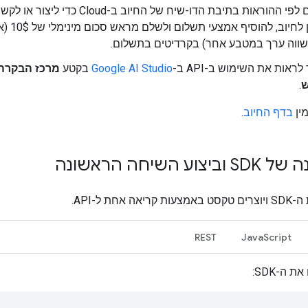
פועלים לפי ההוראות בתיבת הדו-שיח של החיוב ב-Cloud כדי ליצור או 
חשבון לחיוב, להוסיף אמצעי תשלום ולשלם מראש ס
שווה ערך במטבע אחר) בקרדיטים בתשלום.
ראות את השימוש ב-API ב-
Google AI Studio
בקטע
מרכז הבקרה
ש
.
מין
בדף החיוב
.
צוע השיחה הראשונה
ה אחת ל-API.
REST
JavaScript
 ה-SDK: