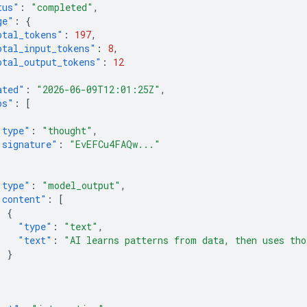
tus"
:
"completed"
,
ge"
:
{
otal_tokens"
:
197
,
otal_input_tokens"
:
8
,
otal_output_tokens"
:
12
ated"
:
"2026-06-09T12:01:25Z"
,
ps"
:
[
"type"
:
"thought"
,
"signature"
:
"EvEFCu4FAQw..."
"type"
:
"model_output"
,
"content"
:
[
{
"type"
:
"text"
,
"text"
:
"AI learns patterns from data, then uses tho
}
]