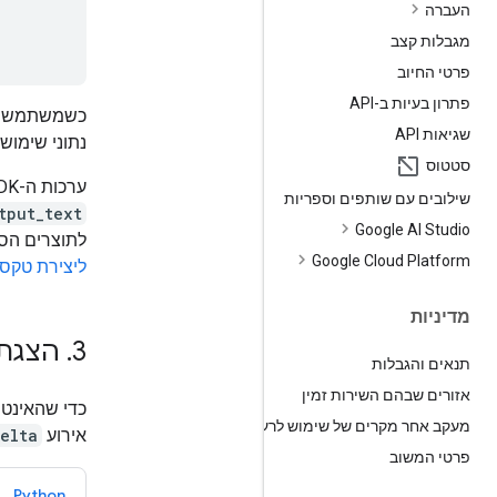
העברה
מגבלות קצב
פרטי החיוב
פתרון בעיות ב-API
כשמשתמשים ב-REST, ה-API מח
שגיאות API
נתוני שימוש
סטטוס
ערכות ה-SDK חושפות את התשובה המלאה, אבל הן גם מספקות מאפיינים נוחים כמו
שילובים עם שותפים וספריות
tput_text
Google AI Studio
לתוצרים הסו
Google Cloud Platform
ליצירת טקס
מדיניות
3
.
הצגת 
תנאים והגבלות
אזורים שבהם השירות זמין
כדי שהאינטר
מעקב אחר מקרים של שימוש לרעה
אירוע
elta
פרטי המשוב
Python