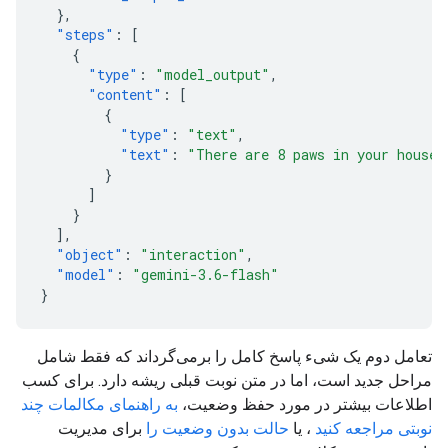
},
"steps"
:
[
{
"type"
:
"model_output"
,
"content"
:
[
{
"type"
:
"text"
,
"text"
:
"There are 8 paws in your hous
}
]
}
],
"object"
:
"interaction"
,
"model"
:
"gemini-3.6-flash"
}
تعامل دوم یک شیء پاسخ کامل را برمی‌گرداند که فقط شامل
مراحل جدید است، اما در متن نوبت قبلی ریشه دارد. برای کسب
اطلاعات بیشتر در مورد حفظ وضعیت،
به راهنمای مکالمات چند
نوبتی مراجعه کنید
، یا
حالت بدون وضعیت را
برای مدیریت