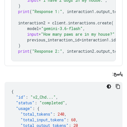
input
=
"I have 2 dogs in my house."
,
)
print
(
"Response 1:"
,
interaction1
.
output_text
interaction2
=
client
.
interactions
.
create
(
model
=
"gemini-3.6-flash"
,
input
=
"How many paws are in my house?"
,
previous_interaction_id
=
interaction1
.
id
,
)
print
(
"Response 2:"
,
interaction2
.
output_text
پاسخ:
{
"id"
:
"v2_Chd..."
,
"status"
:
"completed"
,
"usage"
:
{
"total_tokens"
:
240
,
"total_input_tokens"
:
60
,
"total_output_tokens"
:
20