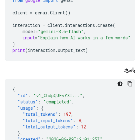
from
google
import
genai
client
=
genai
.
Client
()
interaction
=
client
.
interactions
.
create
(
model
=
"gemini-3.6-flash"
,
input
=
"Explain how AI works in a few words"
)
print
(
interaction
.
output_text
)
پاسخ:
{
"id"
:
"v1_ChdpQUFvYXI..."
,
"status"
:
"completed"
,
"usage"
:
{
"total_tokens"
:
197
,
"total_input_tokens"
:
8
,
"total_output_tokens"
:
12
},
"created"
:
"2026-06-09T12:01:25Z"
,