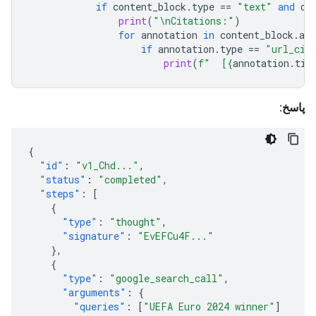
if
content_block
.
type
==
"text"
and
print
(
"
\n
Citations:"
)
for
annotation
in
content_block
.
a
if
annotation
.
type
==
"url_ci
print
(
f
"  [
{
annotation
.
t
پاسخ:
{
"id"
:
"v1_Chd..."
,
"status"
:
"completed"
,
"steps"
:
[
{
"type"
:
"thought"
,
"signature"
:
"EvEFCu4F..."
},
{
"type"
:
"google_search_call"
,
"arguments"
:
{
"queries"
:
[
"UEFA Euro 2024 winner"
]