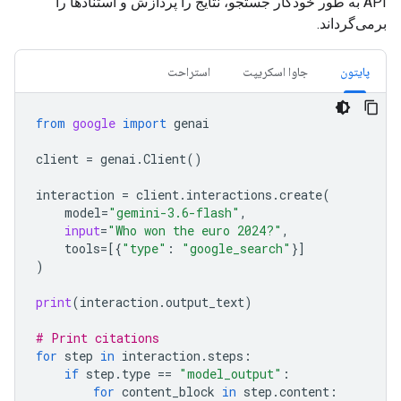
API به طور خودکار جستجو، نتایج را پردازش و استنادها را
برمی‌گرداند.
پایتون
جاوا اسکریپت
استراحت
from
google
import
genai
client
=
genai
.
Client
()
interaction
=
client
.
interactions
.
create
(
model
=
"gemini-3.6-flash"
,
input
=
"Who won the euro 2024?"
,
tools
=
[{
"type"
:
"google_search"
}]
)
print
(
interaction
.
output_text
)
# Print citations
for
step
in
interaction
.
steps
:
if
step
.
type
==
"model_output"
:
for
content_block
in
step
.
content
: