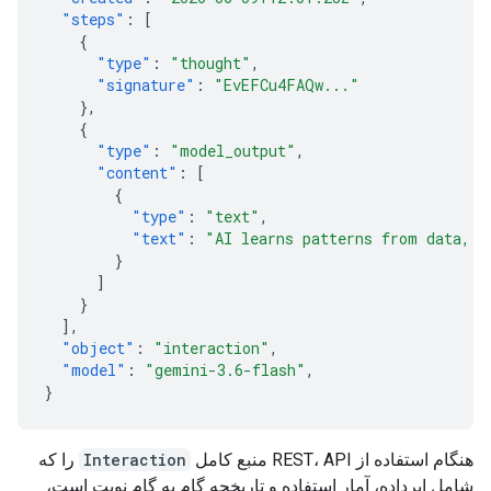
"steps"
:
[
{
"type"
:
"thought"
,
"signature"
:
"EvEFCu4FAQw..."
},
{
"type"
:
"model_output"
,
"content"
:
[
{
"type"
:
"text"
,
"text"
:
"AI learns patterns from data,
}
]
}
],
"object"
:
"interaction"
,
"model"
:
"gemini-3.6-flash"
,
}
هنگام استفاده از REST، API منبع کامل
Interaction
را که
شامل ابرداده، آمار استفاده و تاریخچه گام به گام نوبت است،