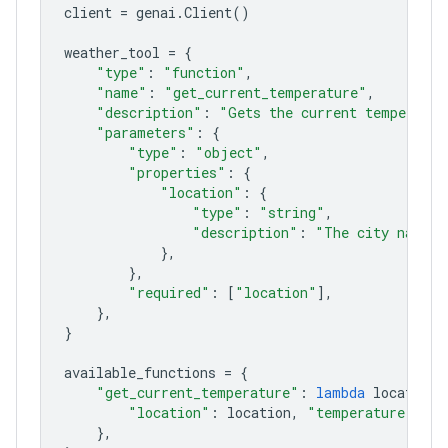
client
=
genai
.
Client
()
weather_tool
=
{
"type"
:
"function"
,
"name"
:
"get_current_temperature"
,
"description"
:
"Gets the current temperat
"parameters"
:
{
"type"
:
"object"
,
"properties"
:
{
"location"
:
{
"type"
:
"string"
,
"description"
:
"The city name
},
},
"required"
:
[
"location"
],
},
}
available_functions
=
{
"get_current_temperature"
:
lambda
locatio
"location"
:
location
,
"temperature"
:
},