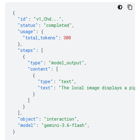
{
"id"
:
"v1_Chd..."
,
"status"
:
"completed"
,
"usage"
:
{
"total_tokens"
:
300
},
"steps"
:
[
{
"type"
:
"model_output"
,
"content"
:
[
{
"type"
:
"text"
,
"text"
:
"The local image displays a pi
}
]
}
],
"object"
:
"interaction"
,
"model"
:
"gemini-3.6-flash"
,
}