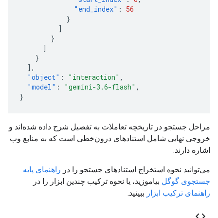
"end_index"
:
56
}
]
}
]
}
],
"object"
:
"interaction"
,
"model"
:
"gemini-3.6-flash"
,
}
مراحل جستجو در تاریخچه تعاملات به تفصیل شرح داده شده‌اند و
خروجی نهایی شامل استنادهای درون‌خطی است که به منابع وب
اشاره دارند.
می‌توانید نحوه استخراج استنادهای جستجو را در
راهنمای پایه
جستجوی گوگل
بیاموزید، یا نحوه ترکیب چندین ابزار را در
راهنمای ترکیب ابزار
ببینید.
code