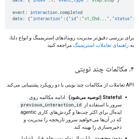
eve
nt
:
i
ntera
c
t
io
n
.comple
te
d
da
ta
:
{
"interaction"
:{
"id"
:
"v1_Chd..."
,
"status"
برای بررسی دقیق‌تر مدیریت رویدادهای استریمینگ و انواع دلتا،
به
راهنمای تعاملات استریمینگ
مراجعه کنید.
۴
.
مکالمات چند نوبتی
API تعاملات از مکالمات چند نوبتی با دو رویکرد پشتیبانی می‌کند:
Stateful (توصیه می‌شود)
: ادامه مکالمه روی
سرور با استفاده از
previous_interaction_id
.
ایده‌آل برای اکثر چت‌ها و گردش‌های کاری agentic
که در آن‌ها می‌خواهید سرور تاریخچه را مدیریت و
ذخیره‌سازی را بهینه کند.
بدون وضعیت
: با ارسال تمام نوبت‌های قبلی (شامل