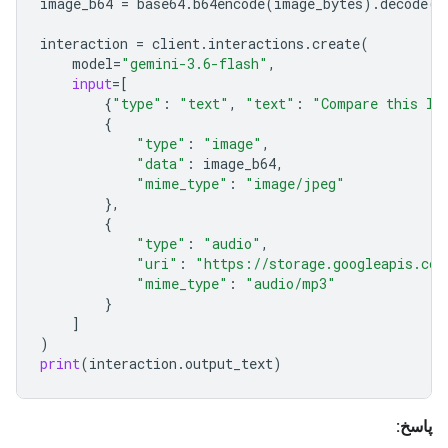
image_b64
=
base64
.
b64encode
(
image_bytes
)
.
decode
interaction
=
client
.
interactions
.
create
(
model
=
"gemini-3.6-flash"
,
input
=
[
{
"type"
:
"text"
,
"text"
:
"Compare this 
{
"type"
:
"image"
,
"data"
:
image_b64
,
"mime_type"
:
"image/jpeg"
},
{
"type"
:
"audio"
,
"uri"
:
"https://storage.googleapis.c
"mime_type"
:
"audio/mp3"
}
]
)
print
(
interaction
.
output_text
)
پاسخ: