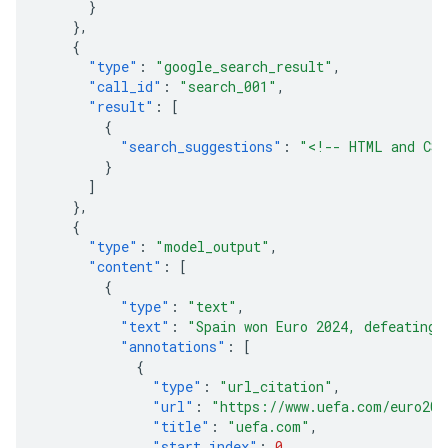
}
},
{
"type"
:
"google_search_result"
,
"call_id"
:
"search_001"
,
"result"
:
[
{
"search_suggestions"
:
"<!-- HTML and C
}
]
},
{
"type"
:
"model_output"
,
"content"
:
[
{
"type"
:
"text"
,
"text"
:
"Spain won Euro 2024, defeatin
"annotations"
:
[
{
"type"
:
"url_citation"
,
"url"
:
"https://www.uefa.com/euro2
"title"
:
"uefa.com"
,
"start_index"
:
0
,