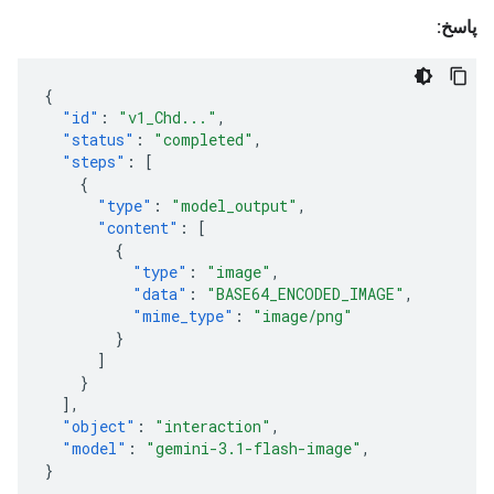
پاسخ:
{
"id"
:
"v1_Chd..."
,
"status"
:
"completed"
,
"steps"
:
[
{
"type"
:
"model_output"
,
"content"
:
[
{
"type"
:
"image"
,
"data"
:
"BASE64_ENCODED_IMAGE"
,
"mime_type"
:
"image/png"
}
]
}
],
"object"
:
"interaction"
,
"model"
:
"gemini-3.1-flash-image"
,
}