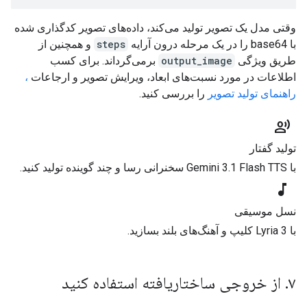
وقتی مدل یک تصویر تولید می‌کند، داده‌های تصویر کدگذاری شده
با base64 را در یک مرحله درون آرایه
steps
و همچنین از
طریق ویژگی
output_image
برمی‌گرداند. برای کسب
اطلاعات در مورد نسبت‌های ابعاد، ویرایش تصویر و ارجاعات
،
راهنمای تولید تصویر
را بررسی کنید.
record_voice_over
تولید گفتار
با Gemini 3.1 Flash TTS سخنرانی رسا و چند گوینده تولید کنید.
music_note
نسل موسیقی
با Lyria 3 کلیپ و آهنگ‌های بلند بسازید.
۷. از خروجی ساختاریافته استفاده کنید