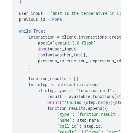
}
user_input
=
"What is the temperature in Lond
previous_id
=
None
while
True
:
interaction
=
client
.
interactions
.
create
(
model
=
"gemini-3.6-flash"
,
input
=
user_input
,
tools
=
[
weather_tool
],
previous_interaction_id
=
previous_id
,
)
function_results
=
[]
for
step
in
interaction
.
steps
:
if
step
.
type
==
"function_call"
:
result
=
available_functions
[
step
.
print
(
f
"Called 
{
step
.
name
}
(
{
step
.
function_results
.
append
({
"type"
:
"function_result"
,
"name"
:
step
.
name
,
"call_id"
:
step
.
id
,
"result"
:
[{
"type"
:
"text"
,
"