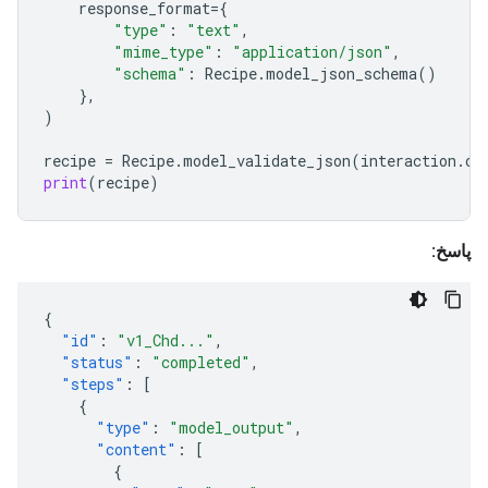
response_format
=
{
"type"
:
"text"
,
"mime_type"
:
"application/json"
,
"schema"
:
Recipe
.
model_json_schema
()
},
)
recipe
=
Recipe
.
model_validate_json
(
interaction
.
print
(
recipe
)
پاسخ:
{
"id"
:
"v1_Chd..."
,
"status"
:
"completed"
,
"steps"
:
[
{
"type"
:
"model_output"
,
"content"
:
[
{