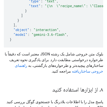
"type"
:
"text"
,
"text"
:
"{\n  \"recipe_name\": \"Class
}
]
}
],
"object"
:
"interaction"
,
"model"
:
"gemini-3.6-flash"
,
}
بلوک متن خروجی شامل یک رشته JSON معتبر است که دقیقاً با
طرحواره درخواستی مطابقت دارد. برای یادگیری نحوه تعریف
ساختارهای پیچیده‌تر و طرحواره‌های بازگشتی، به
راهنمای
خروجی ساختاریافته
مراجعه کنید.
۸. از ابزارها استفاده کنید
پاسخ مدل را با اطلاعات بلادرنگ با جستجوی گوگل بررسی کنید.