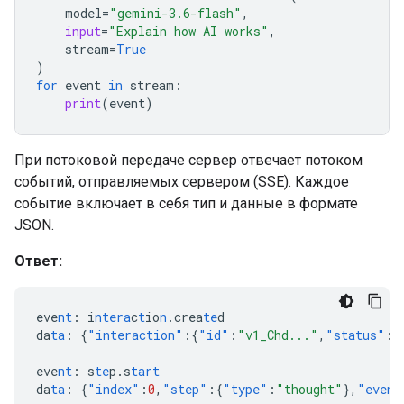
model
=
"gemini-3.6-flash"
,
input
=
"Explain how AI works"
,
stream
=
True
)
for
event
in
stream
:
print
(
event
)
При потоковой передаче сервер отвечает потоком
событий, отправляемых сервером (SSE). Каждое
событие включает в себя тип и данные в формате
JSON.
Ответ:
eve
nt
:
i
ntera
c
t
io
n
.crea
te
d
da
ta
:
{
"interaction"
:{
"id"
:
"v1_Chd..."
,
"status"
:
"
eve
nt
:
s
te
p.s
tart
da
ta
:
{
"index"
:
0
,
"step"
:{
"type"
:
"thought"
},
"event