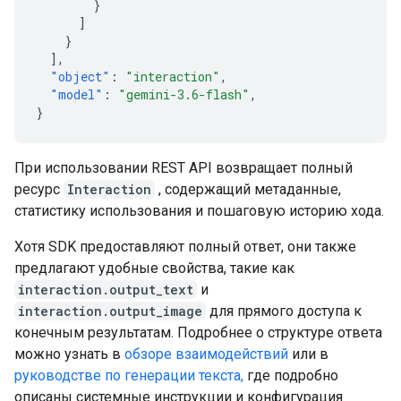
}
]
}
],
"object"
:
"interaction"
,
"model"
:
"gemini-3.6-flash"
,
}
При использовании REST API возвращает полный
ресурс
Interaction
, содержащий метаданные,
статистику использования и пошаговую историю хода.
Хотя SDK предоставляют полный ответ, они также
предлагают удобные свойства, такие как
interaction.output_text
и
interaction.output_image
для прямого доступа к
конечным результатам. Подробнее о структуре ответа
можно узнать в
обзоре взаимодействий
или в
руководстве по генерации текста,
где подробно
описаны системные инструкции и конфигурация