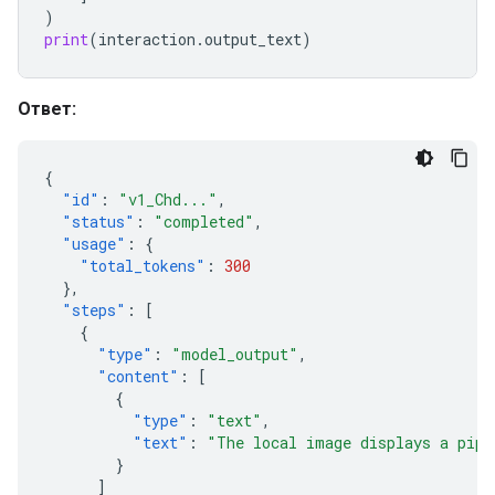
)
print
(
interaction
.
output_text
)
Ответ:
{
"id"
:
"v1_Chd..."
,
"status"
:
"completed"
,
"usage"
:
{
"total_tokens"
:
300
},
"steps"
:
[
{
"type"
:
"model_output"
,
"content"
:
[
{
"type"
:
"text"
,
"text"
:
"The local image displays a pipe
}
]