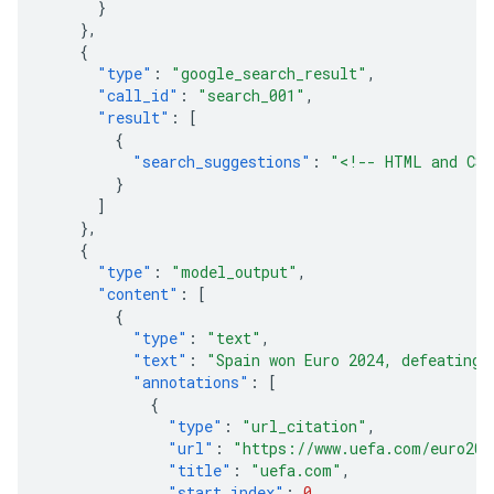
}
},
{
"type"
:
"google_search_result"
,
"call_id"
:
"search_001"
,
"result"
:
[
{
"search_suggestions"
:
"<!-- HTML and CSS
}
]
},
{
"type"
:
"model_output"
,
"content"
:
[
{
"type"
:
"text"
,
"text"
:
"Spain won Euro 2024, defeating 
"annotations"
:
[
{
"type"
:
"url_citation"
,
"url"
:
"https://www.uefa.com/euro202
"title"
:
"uefa.com"
,
"start_index"
:
0
,