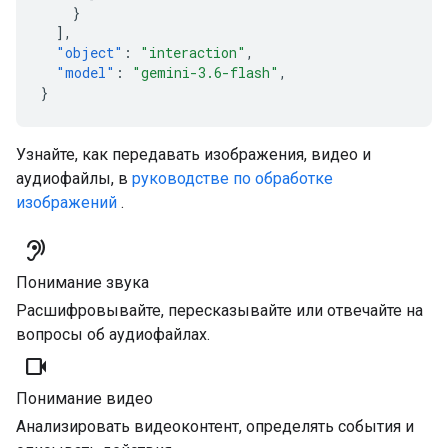
}
],
"object"
:
"interaction"
,
"model"
:
"gemini-3.6-flash"
,
}
Узнайте, как передавать изображения, видео и
аудиофайлы, в
руководстве по обработке
изображений
.
hearing
Понимание звука
Расшифровывайте, пересказывайте или отвечайте на
вопросы об аудиофайлах.
videocam
Понимание видео
Анализировать видеоконтент, определять события и