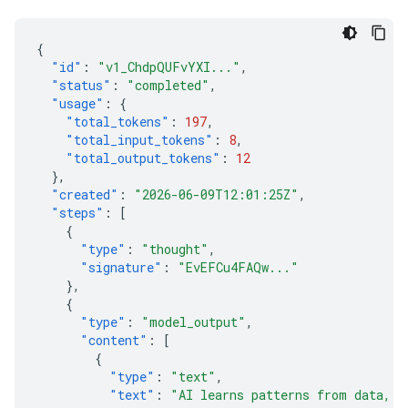
{
"id"
:
"v1_ChdpQUFvYXI..."
,
"status"
:
"completed"
,
"usage"
:
{
"total_tokens"
:
197
,
"total_input_tokens"
:
8
,
"total_output_tokens"
:
12
},
"created"
:
"2026-06-09T12:01:25Z"
,
"steps"
:
[
{
"type"
:
"thought"
,
"signature"
:
"EvEFCu4FAQw..."
},
{
"type"
:
"model_output"
,
"content"
:
[
{
"type"
:
"text"
,
"text"
:
"AI learns patterns from data, t