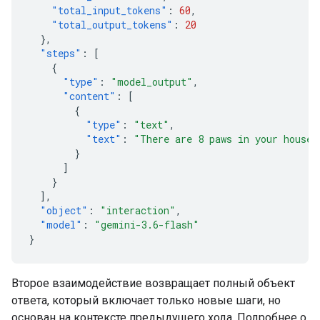
"total_input_tokens"
:
60
,
"total_output_tokens"
:
20
},
"steps"
:
[
{
"type"
:
"model_output"
,
"content"
:
[
{
"type"
:
"text"
,
"text"
:
"There are 8 paws in your house.
}
]
}
],
"object"
:
"interaction"
,
"model"
:
"gemini-3.6-flash"
}
Второе взаимодействие возвращает полный объект
ответа, который включает только новые шаги, но
основан на контексте предыдущего хода. Подробнее о