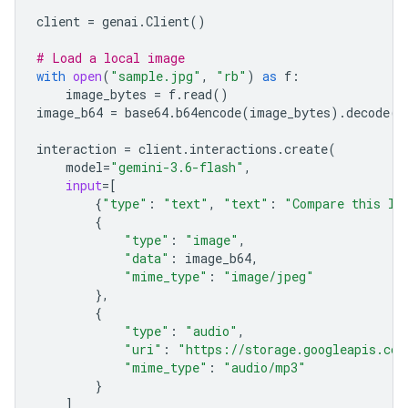
client
=
genai
.
Client
()
# Load a local image
with
open
(
"sample.jpg"
,
"rb"
)
as
f
:
image_bytes
=
f
.
read
()
image_b64
=
base64
.
b64encode
(
image_bytes
)
.
decode
(
"
interaction
=
client
.
interactions
.
create
(
model
=
"gemini-3.6-flash"
,
input
=
[
{
"type"
:
"text"
,
"text"
:
"Compare this lo
{
"type"
:
"image"
,
"data"
:
image_b64
,
"mime_type"
:
"image/jpeg"
},
{
"type"
:
"audio"
,
"uri"
:
"https://storage.googleapis.com
"mime_type"
:
"audio/mp3"
}
]