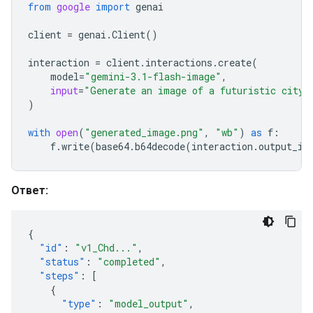
from
google
import
genai
client
=
genai
.
Client
()
interaction
=
client
.
interactions
.
create
(
model
=
"gemini-3.1-flash-image"
,
input
=
"Generate an image of a futuristic city 
)
with
open
(
"generated_image.png"
,
"wb"
)
as
f
:
f
.
write
(
base64
.
b64decode
(
interaction
.
output_im
Ответ:
{
"id"
:
"v1_Chd..."
,
"status"
:
"completed"
,
"steps"
:
[
{
"type"
:
"model_output"
,