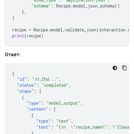
"schema"
:
Recipe
.
model_json_schema
()
},
)
recipe
=
Recipe
.
model_validate_json
(
interaction
.
ou
print
(
recipe
)
Ответ:
{
"id"
:
"v1_Chd..."
,
"status"
:
"completed"
,
"steps"
:
[
{
"type"
:
"model_output"
,
"content"
:
[
{
"type"
:
"text"
,
"text"
:
"{\n  \"recipe_name\": \"Classic
}