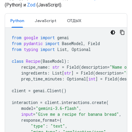
(Python) и
Zod
(JavaScript).
Python
JavaScript
ОТДЫХ
from
google
import
genai
from
pydantic
import
BaseModel
,
Field
from
typing
import
List
,
Optional
class
Recipe
(
BaseModel
):
recipe_name
:
str
=
Field
(
description
=
"Name of 
ingredients
:
List
[
str
]
=
Field
(
description
=
"Li
prep_time_minutes
:
Optional
[
int
]
=
Field
(
descr
client
=
genai
.
Client
()
interaction
=
client
.
interactions
.
create
(
model
=
"gemini-3.6-flash"
,
input
=
"Give me a recipe for banana bread"
,
response_format
=
{
"type"
:
"text"
,
"mime_type"
:
"application/json"
,