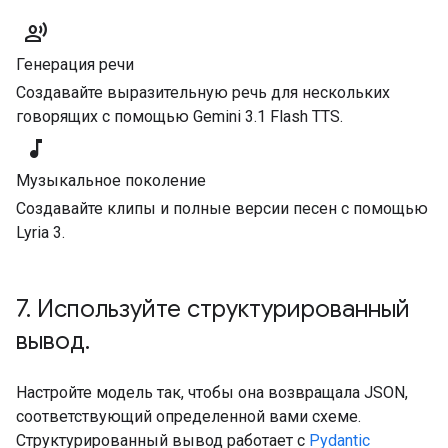
record_voice_over
Генерация речи
Создавайте выразительную речь для нескольких
говорящих с помощью Gemini 3.1 Flash TTS.
music_note
Музыкальное поколение
Создавайте клипы и полные версии песен с помощью
Lyria 3.
7. Используйте структурированный
вывод.
Настройте модель так, чтобы она возвращала JSON,
соответствующий определенной вами схеме.
Структурированный вывод работает с
Pydantic