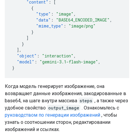
"content"
:
[
{
"type"
:
"image"
,
"data"
:
"BASE64_ENCODED_IMAGE"
,
"mime_type"
:
"image/png"
}
]
}
],
"object"
:
"interaction"
,
"model"
:
"gemini-3.1-flash-image"
,
}
Когда модель генерирует изображение, она
возвращает данные изображения, закодированные в
base64, на шаге внутри массива
steps
, а также через
удобное свойство
output_image
. Ознакомьтесь с
руководством по генерации изображений
, чтобы
узнать о соотношении сторон, редактировании
изображений и ссылках.