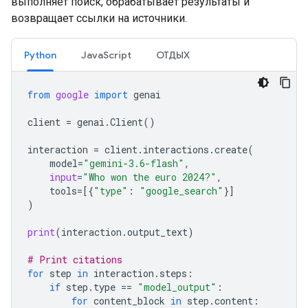
выполняет поиск, обрабатывает результаты и
возвращает ссылки на источники.
Python
JavaScript
ОТДЫХ
from
google
import
genai
client
=
genai
.
Client
()
interaction
=
client
.
interactions
.
create
(
model
=
"gemini-3.6-flash"
,
input
=
"Who won the euro 2024?"
,
tools
=
[{
"type"
:
"google_search"
}]
)
print
(
interaction
.
output_text
)
# Print citations
for
step
in
interaction
.
steps
:
if
step
.
type
==
"model_output"
:
for
content_block
in
step
.
content
: