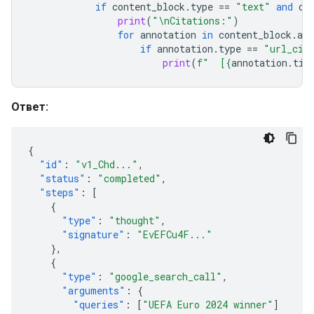
if
content_block
.
type
==
"text"
and
co
print
(
"
\n
Citations:"
)
for
annotation
in
content_block
.
ann
if
annotation
.
type
==
"url_cit
print
(
f
"  [
{
annotation
.
tit
Ответ:
{
"id"
:
"v1_Chd..."
,
"status"
:
"completed"
,
"steps"
:
[
{
"type"
:
"thought"
,
"signature"
:
"EvEFCu4F..."
},
{
"type"
:
"google_search_call"
,
"arguments"
:
{
"queries"
:
[
"UEFA Euro 2024 winner"
]