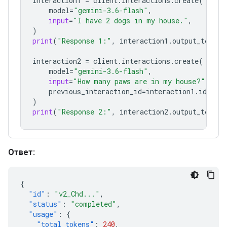
interaction1
=
client
.
interactions
.
create
(
model
=
"gemini-3.6-flash"
,
input
=
"I have 2 dogs in my house."
,
)
print
(
"Response 1:"
,
interaction1
.
output_text
)
interaction2
=
client
.
interactions
.
create
(
model
=
"gemini-3.6-flash"
,
input
=
"How many paws are in my house?"
,
previous_interaction_id
=
interaction1
.
id
,
)
print
(
"Response 2:"
,
interaction2
.
output_text
)
Ответ:
{
"id"
:
"v2_Chd..."
,
"status"
:
"completed"
,
"usage"
:
{
"total_tokens"
:
240
,