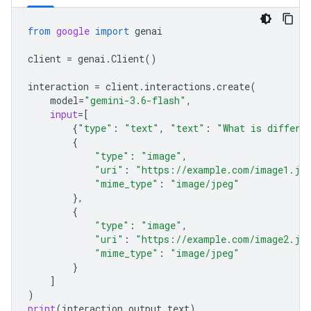
from
google
import
genai
client
=
genai
.
Client
()
interaction
=
client
.
interactions
.
create
(
model
=
"gemini-3.6-flash"
,
input
=
[
{
"type"
:
"text"
,
"text"
:
"What is differe
{
"type"
:
"image"
,
"uri"
:
"https://example.com/image1.jp
"mime_type"
:
"image/jpeg"
},
{
"type"
:
"image"
,
"uri"
:
"https://example.com/image2.jp
"mime_type"
:
"image/jpeg"
}
]
)
print
(
interaction
.
output_text
)