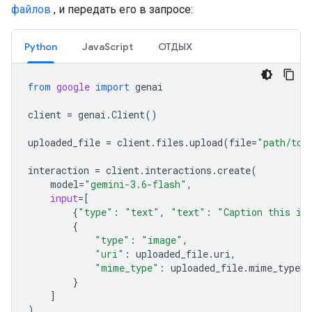
файлов
, и передать его в запросе:
Python
JavaScript
ОТДЫХ
from
google
import
genai
client
=
genai
.
Client
()
uploaded_file
=
client
.
files
.
upload
(
file
=
"path/to/
interaction
=
client
.
interactions
.
create
(
model
=
"gemini-3.6-flash"
,
input
=
[
{
"type"
:
"text"
,
"text"
:
"Caption this im
{
"type"
:
"image"
,
"uri"
:
uploaded_file
.
uri
,
"mime_type"
:
uploaded_file
.
mime_type
}
]
)