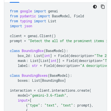
from
google
import
genai
from
pydantic
import
BaseModel
,
Field
from
typing
import
List
import
json
client
=
genai
.
Client
()
prompt
=
"Detect the all of the prominent items in
class
BoundingBox
(
BaseModel
):
box_2d
:
List
[
int
]
=
Field
(
description
=
"The 2D 
mask
:
List
[
List
[
int
]]
=
Field
(
description
=
"The
label
:
str
=
Field
(
description
=
"A descriptive 
class
BoundingBoxes
(
BaseModel
):
boxes
:
List
[
BoundingBox
]
interaction
=
client
.
interactions
.
create
(
model
=
"gemini-3.6-flash"
,
input
=
[
{
"type"
:
"text"
,
"text"
:
prompt
},
{