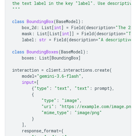
the text label in the key "label". Use descriptive
"""
class
BoundingBox
(
BaseModel
):
box_2d
:
List
[
int
]
=
Field
(
description
=
"The 2D 
mask
:
List
[
List
[
int
]]
=
Field
(
description
=
"The
label
:
str
=
Field
(
description
=
"A descriptive 
class
BoundingBoxes
(
BaseModel
):
boxes
:
List
[
BoundingBox
]
interaction
=
client
.
interactions
.
create
(
model
=
"gemini-3.6-flash"
,
input
=
[
{
"type"
:
"text"
,
"text"
:
prompt
},
{
"type"
:
"image"
,
"uri"
:
"https://example.com/image.png
"mime_type"
:
"image/png"
}
],
response_format
=
{