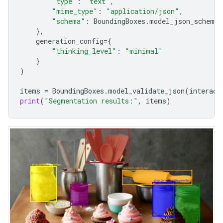
"type"
:
"text"
,
"mime_type"
:
"application/json"
,
"schema"
:
BoundingBoxes
.
model_json_schema
(
},
generation_config
=
{
"thinking_level"
:
"minimal"
}
)
items
=
BoundingBoxes
.
model_validate_json
(
interact
print
(
"Segmentation results:"
,
items
)