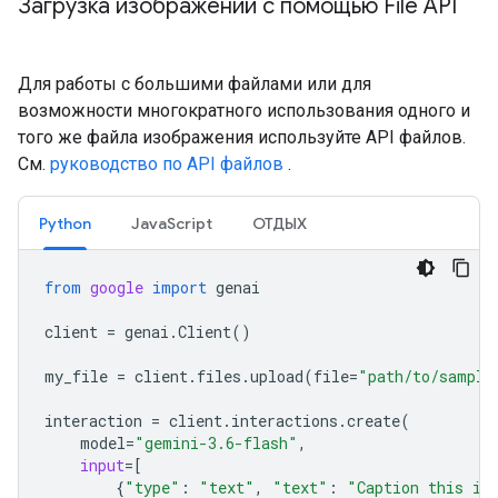
Загрузка изображений с помощью File API
Для работы с большими файлами или для
возможности многократного использования одного и
того же файла изображения используйте API файлов.
См.
руководство по API файлов
.
Python
JavaScript
ОТДЫХ
from
google
import
genai
client
=
genai
.
Client
()
my_file
=
client
.
files
.
upload
(
file
=
"path/to/sample
interaction
=
client
.
interactions
.
create
(
model
=
"gemini-3.6-flash"
,
input
=
[
{
"type"
:
"text"
,
"text"
:
"Caption this im