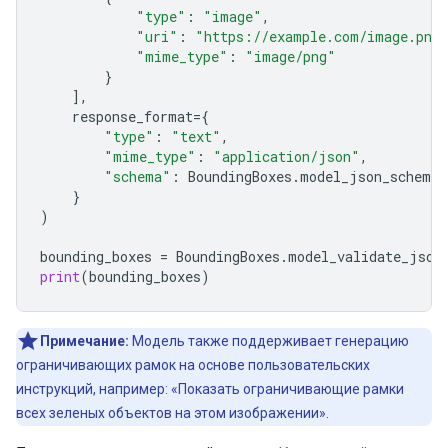
"type"
:
"image"
,
"uri"
:
"https://example.com/image.png
"mime_type"
:
"image/png"
}
],
response_format
=
{
"type"
:
"text"
,
"mime_type"
:
"application/json"
,
"schema"
:
BoundingBoxes
.
model_json_schema
(
}
)
bounding_boxes
=
BoundingBoxes
.
model_validate_json
print
(
bounding_boxes
)
Примечание:
Модель также поддерживает генерацию
ограничивающих рамок на основе пользовательских
инструкций, например: «Показать ограничивающие рамки
всех зеленых объектов на этом изображении».