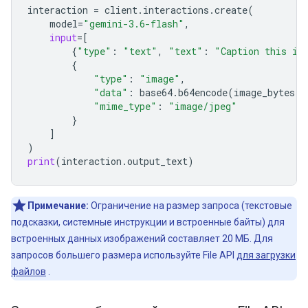
interaction
=
client
.
interactions
.
create
(
model
=
"gemini-3.6-flash"
,
input
=
[
{
"type"
:
"text"
,
"text"
:
"Caption this im
{
"type"
:
"image"
,
"data"
:
base64
.
b64encode
(
image_bytes
)
.
"mime_type"
:
"image/jpeg"
}
]
)
print
(
interaction
.
output_text
)
Примечание:
Ограничение на размер запроса (текстовые
подсказки, системные инструкции и встроенные байты) для
встроенных данных изображений составляет 20 МБ. Для
запросов большего размера используйте File API
для загрузки
файлов
.