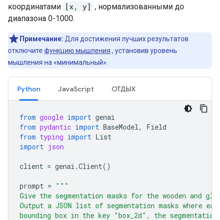
координатами
[x, y]
, нормализованными до
диапазона 0-1000.
Примечание:
Для достижения лучших результатов
отключите
функцию мышления
, установив уровень
мышления на «минимальный».
Python
JavaScript
ОТДЫХ
from
google
import
genai
from
pydantic
import
BaseModel
,
Field
from
typing
import
List
import
json
client
=
genai
.
Client
()
prompt
=
"""
Give the segmentation masks for the wooden and gla
Output a JSON list of segmentation masks where eac
bounding box in the key "box_2d", the segmentation