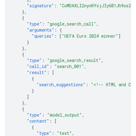
"signature"
:
"CoMDAXLI2nynRYojJIy6B1Jh9os2cr
},
{
"type"
:
"google_search_call"
,
"arguments"
:
{
"queries"
:
[
"UEFA Euro 2024 winner"
]
}
},
{
"type"
:
"google_search_result"
,
"call_id"
:
"search_001"
,
"result"
:
[
{
"search_suggestions"
:
"<!-- HTML and CSS
}
]
},
{
"type"
:
"model_output"
,
"content"
:
[
{
"type"
:
"text"
,