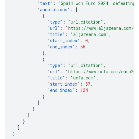
"text"
:
"Spain won Euro 2024, defeating 
"annotations"
:
[
{
"type"
:
"url_citation"
,
"url"
:
"https://www.aljazeera.com/sp
"title"
:
"aljazeera.com"
,
"start_index"
:
0
,
"end_index"
:
56
},
{
"type"
:
"url_citation"
,
"url"
:
"https://www.uefa.com/euro202
"title"
:
"uefa.com"
,
"start_index"
:
57
,
"end_index"
:
124
}
]
}
]
}
]
}