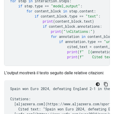
for
step
in
interaction
.
steps
:
if
step
.
type
==
"model_output"
:
for
content_block
in
step
.
content
:
if
content_block
.
type
==
"text"
:
print
(
content_block
.
text
)
if
content_block
.
annotations
:
print
(
"
\n
Citations:"
)
for
annotation
in
content_block
if
annotation
.
type
==
"url
cited_text
=
content_bl
print
(
f
"  [
{
annotation
print
(
f
"    Cited text
L'output mostrerà il testo seguito dalle relative citazioni:
Spain won Euro 2024, defeating England 2-1 in the f
Citations:

  [aljazeera.com](https://www.aljazeera.com/sports/
    Cited text: "Spain won Euro 2024, defeating Eng