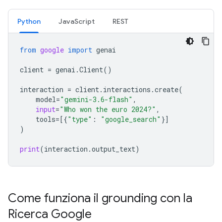
Python
JavaScript
REST
from
google
import
genai
client
=
genai
.
Client
()
interaction
=
client
.
interactions
.
create
(
model
=
"gemini-3.6-flash"
,
input
=
"Who won the euro 2024?"
,
tools
=
[{
"type"
:
"google_search"
}]
)
print
(
interaction
.
output_text
)
Come funziona il grounding con la
Ricerca Google