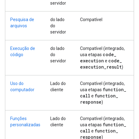
servidor
Pesquisa de
do lado
Compatível
arquivos
do
servidor
Execução de
do lado
Compatível (integrado,
code
_
código
do
usa etapas
execution
code
_
servidor
e
execution
_
result
)
Uso do
Lado do
Compatível (integrado,
function
_
computador
cliente
usa etapas
call
function
_
e
response
)
Funções
Lado do
Compatível (integrado,
function
_
personalizadas
cliente
usa etapas
call
function
_
e
response
)