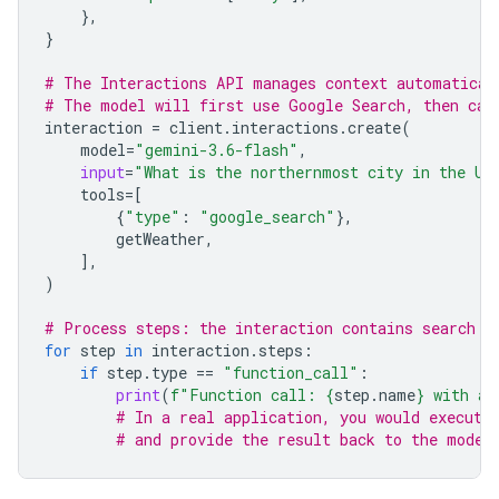
},
}
# The Interactions API manages context automatical
# The model will first use Google Search, then cal
interaction
=
client
.
interactions
.
create
(
model
=
"gemini-3.6-flash"
,
input
=
"What is the northernmost city in the Un
tools
=
[
{
"type"
:
"google_search"
},
getWeather
,
],
)
# Process steps: the interaction contains search r
for
step
in
interaction
.
steps
:
if
step
.
type
==
"function_call"
:
print
(
f
"Function call: 
{
step
.
name
}
 with ar
# In a real application, you would execute
# and provide the result back to the model