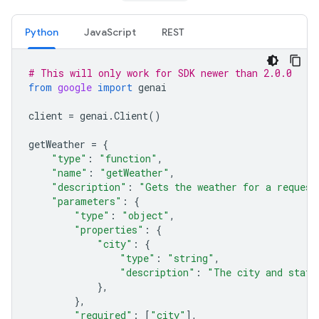
Python
JavaScript
REST
# This will only work for SDK newer than 2.0.0
from
google
import
genai
client
=
genai
.
Client
()
getWeather
=
{
"type"
:
"function"
,
"name"
:
"getWeather"
,
"description"
:
"Gets the weather for a request
"parameters"
:
{
"type"
:
"object"
,
"properties"
:
{
"city"
:
{
"type"
:
"string"
,
"description"
:
"The city and state
},
},
"required"
:
[
"city"
],