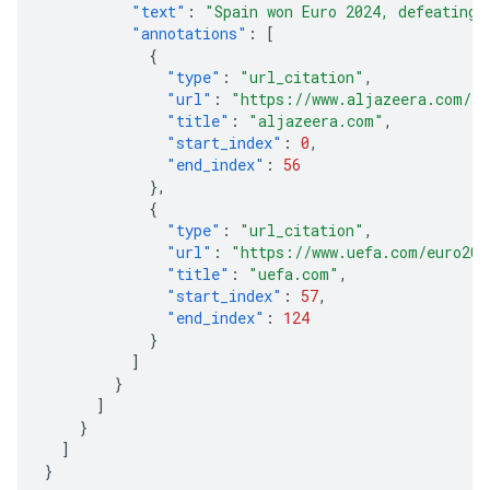
"text"
:
"Spain won Euro 2024, defeating 
"annotations"
:
[
{
"type"
:
"url_citation"
,
"url"
:
"https://www.aljazeera.com/sp
"title"
:
"aljazeera.com"
,
"start_index"
:
0
,
"end_index"
:
56
},
{
"type"
:
"url_citation"
,
"url"
:
"https://www.uefa.com/euro202
"title"
:
"uefa.com"
,
"start_index"
:
57
,
"end_index"
:
124
}
]
}
]
}
]
}