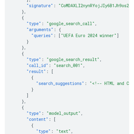
"signature"
:
"CoMDAXLI2nynRYojJIy6B1Jh9os2cr
},
{
"type"
:
"google_search_call"
,
"arguments"
:
{
"queries"
:
[
"UEFA Euro 2024 winner"
]
}
},
{
"type"
:
"google_search_result"
,
"call_id"
:
"search_001"
,
"result"
:
[
{
"search_suggestions"
:
"<!-- HTML and CSS
}
]
},
{
"type"
:
"model_output"
,
"content"
:
[
{
"type"
:
"text"
,