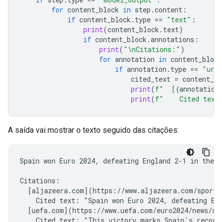
for
content_block
in
step
.
content
:
if
content_block
.
type
==
"text"
:
print
(
content_block
.
text
)
if
content_block
.
annotations
:
print
(
"
\n
Citations:"
)
for
annotation
in
content_block
if
annotation
.
type
==
"url
cited_text
=
content_bl
print
(
f
"  [
{
annotation
print
(
f
"    Cited text
A saída vai mostrar o texto seguido das citações:
Spain won Euro 2024, defeating England 2-1 in the f
Citations:

  [aljazeera.com](https://www.aljazeera.com/sports/
    Cited text: "Spain won Euro 2024, defeating Eng
  [uefa.com](https://www.uefa.com/euro2024/news/spa