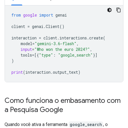
from
google
import
genai
client
=
genai
.
Client
()
interaction
=
client
.
interactions
.
create
(
model
=
"gemini-3.6-flash"
,
input
=
"Who won the euro 2024?"
,
tools
=
[{
"type"
:
"google_search"
}]
)
print
(
interaction
.
output_text
)
Como funciona o embasamento com
a Pesquisa Google
Quando você ativa a ferramenta
google_search
, o