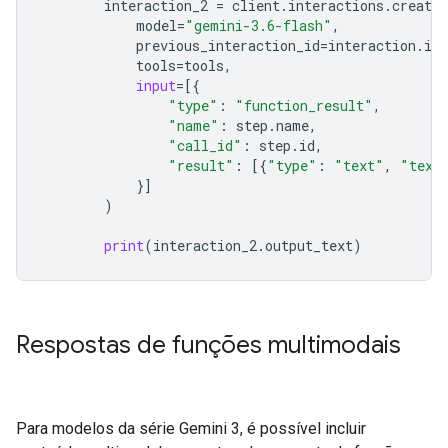
interaction_2
=
client
.
interactions
.
create
model
=
"gemini-3.6-flash"
,
previous_interaction_id
=
interaction
.
id
,
tools
=
tools
,
input
=
[{
"type"
:
"function_result"
,
"name"
:
step
.
name
,
"call_id"
:
step
.
id
,
"result"
:
[{
"type"
:
"text"
,
"text
}]
)
print
(
interaction_2
.
output_text
)
Respostas de funções multimodais
Para modelos da série Gemini 3, é possível incluir