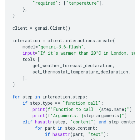
"required"
:
[
"temperature"
],
},
}
client
=
genai
.
Client
()
interaction
=
client
.
interactions
.
create
(
model
=
"gemini-3.6-flash"
,
input
=
"If it's warmer than 20°C in London, set
tools
=
[
get_weather_forecast_declaration
,
set_ther
mostat_temperature_declaration
,
],
)
for
step
in
interaction
.
steps
:
if
step
.
type
==
"function_call"
:
print
(
f
"Function to call: 
{
step
.
name
}
"
)
print
(
f
"Arguments: 
{
step
.
arguments
}
"
)
elif
hasattr
(
step
,
"content"
)
and
step
.
content
for
part
in
step
.
content
:
if
hasattr
(
part
,
"text"
):