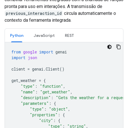
pronta para uso em interações. A transmissão de
previous_interaction_id
circula automaticamente o
contexto da ferramenta integrada.
Python
JavaScript
REST
from
google
import
genai
import
json
client
=
genai
.
Client
()
get_weather
=
{
"type"
:
"function"
,
"name"
:
"get_weather"
,
"description"
:
"Gets the weather for a request
"parameters"
:
{
"type"
:
"object"
,
"properties"
:
{
"city"
:
{
"type"
:
"string"
,