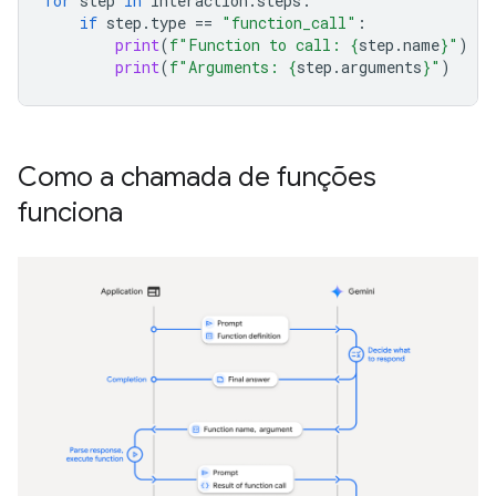
for
step
in
interaction
.
steps
:
if
step
.
type
==
"function_call"
:
print
(
f
"Function to call: 
{
step
.
name
}
"
)
print
(
f
"Arguments: 
{
step
.
arguments
}
"
)
Como a chamada de funções
funciona