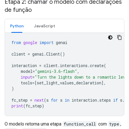
Etapa 2: chamar o modelo com declarações
de função
Python
JavaScript
from
google
import
genai
client
=
genai
.
Client
()
interaction
=
client
.
interactions
.
create
(
model
=
"gemini-3.6-flash"
,
input
=
"Turn the lights down to a romantic leve
tools
=
[
set_light_values_declaration
],
)
fc_step
=
next
(
s
for
s
in
interaction
.
steps
if
s
.
t
print
(
fc_step
)
O modelo retorna uma etapa
function_call
com
type
,