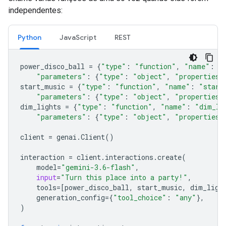
independentes:
Python
JavaScript
REST
power_disco_ball
=
{
"type"
:
"function"
,
"name"
:
"
"parameters"
:
{
"type"
:
"object"
,
"properties"
start_music
=
{
"type"
:
"function"
,
"name"
:
"start
"parameters"
:
{
"type"
:
"object"
,
"properties"
dim_lights
=
{
"type"
:
"function"
,
"name"
:
"dim_li
"parameters"
:
{
"type"
:
"object"
,
"properties"
client
=
genai
.
Client
()
interaction
=
client
.
interactions
.
create
(
model
=
"gemini-3.6-flash"
,
input
=
"Turn this place into a party!"
,
tools
=
[
power_disco_ball
,
start_music
,
dim_ligh
generation_config
=
{
"tool_choice"
:
"any"
},
)