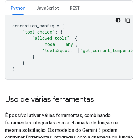
Python
JavaScript
REST
generation_config
=
{
"tool_choice"
:
{
"allowed_tools"
:
{
"mode"
:
"any"
,
"tools&quo
t;
:
[
"get_current_temperatur
}
}
}
Uso de várias ferramentas
É possível ativar várias ferramentas, combinando
ferramentas integradas com a chamada de função na
mesma solicitação. Os modelos do Gemini 3 podem
combinar ferramentas integradas com a chamada de função