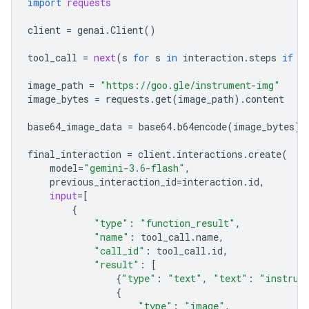
import
requests
client
=
genai
.
Client
()
tool_call
=
next
(
s
for
s
in
interaction
.
steps
if
s
image_path
=
"https://goo.gle/instrument-img"
image_bytes
=
requests
.
get
(
image_path
)
.
content
base64_image_data
=
base64
.
b64encode
(
image_bytes
)
.
final_interaction
=
client
.
interactions
.
create
(
model
=
"gemini-3.6-flash"
,
previous_interaction_id
=
interaction
.
id
,
input
=
[
{
"type"
:
"function_result"
,
"name"
:
tool_call
.
name
,
"call_id"
:
tool_call
.
id
,
"result"
:
[
{
"type"
:
"text"
,
"text"
:
"instrum
{
"type"
:
"image"
,