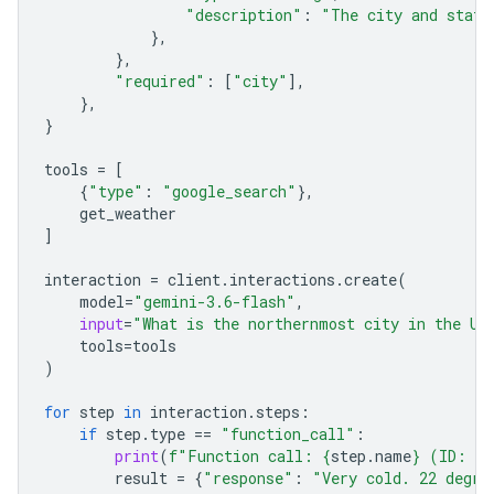
"description"
:
"The city and state
},
},
"required"
:
[
"city"
],
},
}
tools
=
[
{
"type"
:
"google_search"
},
get_weather
]
interaction
=
client
.
interactions
.
create
(
model
=
"gemini-3.6-flash"
,
input
=
"What is the northernmost city in the Un
tools
=
tools
)
for
step
in
interaction
.
steps
:
if
step
.
type
==
"function_call"
:
print
(
f
"Function call: 
{
step
.
name
}
 (ID: 
{
s
result
=
{
"response"
:
"Very cold. 22 degre