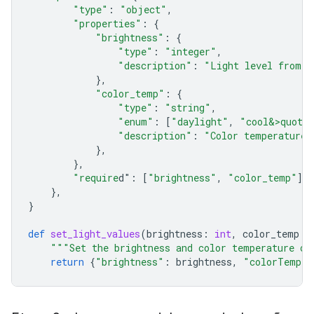
"type"
:
"object"
,
"properties"
:
{
"brightness"
:
{
"type"
:
"integer"
,
"description"
:
"Light level from 0
},
"color_temp"
:
{
"type"
:
"string"
,
"enum"
:
[
"daylight"
,
"cool&>quot;
"description"
:
"Color temperature"
},
},
"require
d"
:
[
"brightness"
,
"color_temp"
],
},
}
def
set_light_values
(
brightness
:
int
,
color_temp
:
"""Set the brightness and color temperature of
return
{
"brightness"
:
brightness
,
"colorTemper