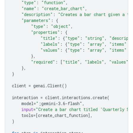
"type"
:
"function"
,
"name"
:
"create_bar_chart"
,
"description"
:
"Creates a bar chart given a ti
"parameters"
:
{
"type"
:
"object"
,
"properties"
:
{
"title"
:
{
"type"
:
"string"
,
"descript
"labels"
:
{
"type"
:
"array"
,
"items"
:
"values"
:
{
"type"
:
"array"
,
"items"
:
},
"required"
:
[
"title"
,
"labels"
,
"values"
]
},
}
client
=
genai
.
Client
()
interaction
=
client
.
interactions
.
create
(
model
=
"
;gemini-3.6-flash"
,
input
=
"Create a bar chart titled 'Quarterly Sa
tools
=
[
create_chart_function
],
)