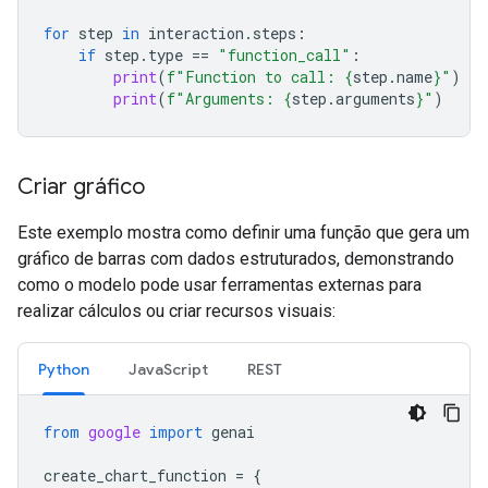
for
step
in
interaction
.
steps
:
if
step
.
type
==
"function_call"
:
print
(
f
"Function to call: 
{
step
.
name
}
"
)
print
(
f
"Arguments: 
{
step
.
arguments
}
"
)
Criar gráfico
Este exemplo mostra como definir uma função que gera um
gráfico de barras com dados estruturados, demonstrando
como o modelo pode usar ferramentas externas para
realizar cálculos ou criar recursos visuais:
Python
JavaScript
REST
from
google
import
genai
create_chart_function
=
{