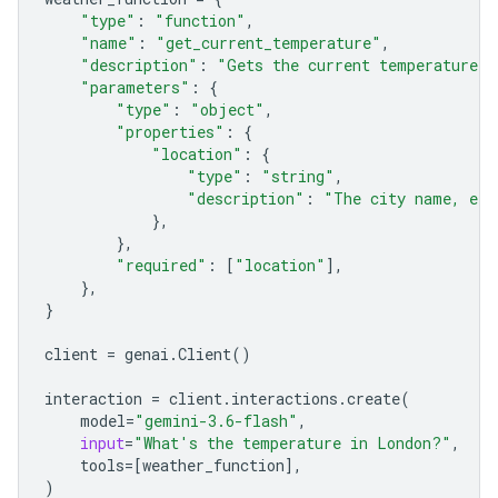
"type"
:
"function"
,
"name"
:
"get_current_temperature"
,
"description"
:
"Gets the current temperature f
"parameters"
:
{
"type"
:
"object"
,
"properties"
:
{
"location"
:
{
"type"
:
"string"
,
"description"
:
"The city name, e.g
},
},
"required"
:
[
"location"
],
},
}
client
=
genai
.
Client
()
interaction
=
client
.
interactions
.
create
(
model
=
"gemini-3.6-flash"
,
input
=
"What's the temperature in London?"
,
tools
=
[
weather_function
],
)