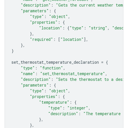
"description"
:
"Gets the current weather tempe
"parameters"
:
{
"type"
:
"object"
,
"properties"
:
{
"location"
:
{
"type"
:
"string"
,
"descr
},
"required"
:
[
"location"
],
},
}
set_thermostat_temperature_declaration
=
{
"type"
:
"function"
,
"name"
:
"set_thermostat_temperature"
,
"description"
:
"Sets the thermostat to a desir
"parameters"
:
{
"type"
:
"object"
,
"properties"
:
{
"temperature"
:
{
"type"
:
"integer"
,
"description"
:
"The temperature in
},
},