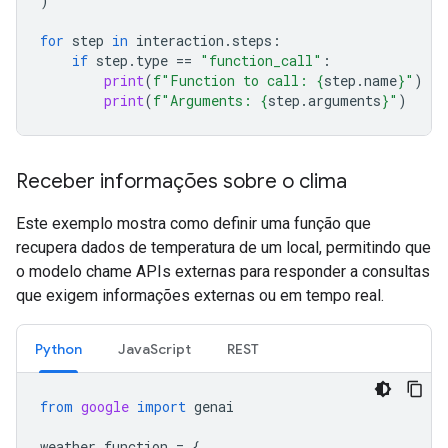
)
for
step
in
interaction
.
steps
:
if
step
.
type
==
"function_call"
:
print
(
f
"Function to call: 
{
step
.
name
}
"
)
print
(
f
"Arguments: 
{
step
.
arguments
}
"
)
Receber informações sobre o clima
Este exemplo mostra como definir uma função que
recupera dados de temperatura de um local, permitindo que
o modelo chame APIs externas para responder a consultas
que exigem informações externas ou em tempo real.
Python
JavaScript
REST
from
google
import
genai
weather_function
=
{