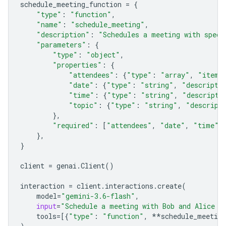
schedule_meeting_function
=
{
"type"
:
"function"
,
"name"
:
"schedule_meeting"
,
"description"
:
"Schedules a meeting with speci
"parameters"
:
{
"type"
:
"object"
,
"properties"
:
{
"attendees"
:
{
"type"
:
"array"
,
"items
"date"
:
{
"type"
:
"string"
,
"descripti
"time"
:
{
"type"
:
"string"
,
"descripti
"topic"
:
{
"type"
:
"string"
,
"descript
},
"required"
:
[
"attendees"
,
"date"
,
"time"
,
},
}
client
=
genai
.
Client
()
interaction
=
client
.
interactions
.
create
(
model
=
"gemini-3.6-flash"
,
input
=
"Schedule a meeting with Bob and Alice f
tools
=
[{
"type"
:
"function"
,
**
schedule_meeting