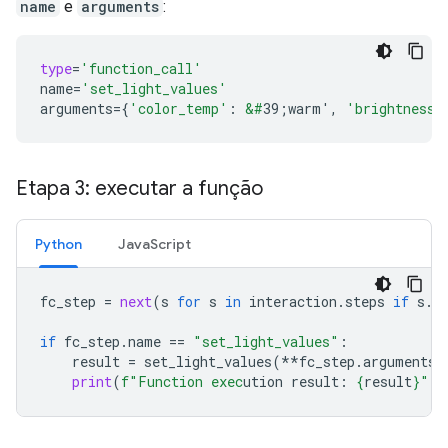
name
e
arguments
:
type
=
'function_call'
name
=
'set_light_values'
arguments
=
{
'color_temp'
:
&#
39;warm'
,
'brightness'
Etapa 3: executar a função
Python
JavaScript
fc_step
=
next
(
s
for
s
in
interaction
.
steps
if
s
.
t
if
fc_step
.
name
==
"set_light_values"
:
result
=
set_light_values
(
**
fc_step
.
arguments
)
print
(
f
"Function exec
ution result: 
{
result
}
"
)