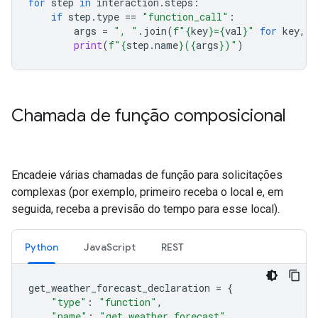
for
step
in
interaction
.
steps
:
if
step
.
type
==
"function_call"
:
args
=
", "
.
join
(
f
"
{
key
}
=
{
val
}
"
for
key
,
v
print
(
f
"
{
step
.
name
}
(
{
args
}
)"
)
Chamada de função composicional
Encadeie várias chamadas de função para solicitações
complexas (por exemplo, primeiro receba o local e, em
seguida, receba a previsão do tempo para esse local).
Python
JavaScript
REST
get_weather_forecast_declaration
=
{
"type"
:
"function"
,
"name"
:
"get_weather_forecast"
,