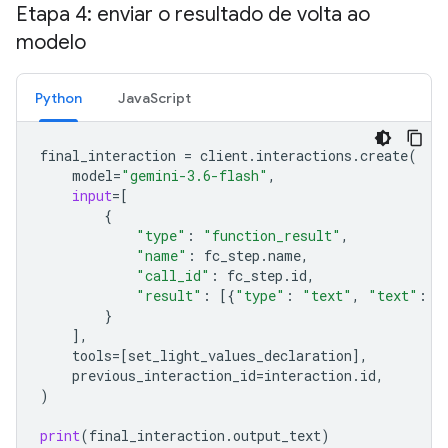
Etapa 4: enviar o resultado de volta ao
modelo
Python
JavaScript
final_interaction
=
client
.
interactions
.
create
(
model
=
"gemini-3.6-flash"
,
input
=
[
{
"type"
:
"function_result"
,
"name"
:
fc_step
.
name
,
"call_id"
:
fc_step
.
id
,
"result"
:
[{
"type"
:
"text"
,
"text"
:
j
}
],
tools
=
[
set_light_values_declarat
ion
],
previous_interaction_id
=
interaction
.
id
,
)
print
(
final_interaction
.
output_text
)