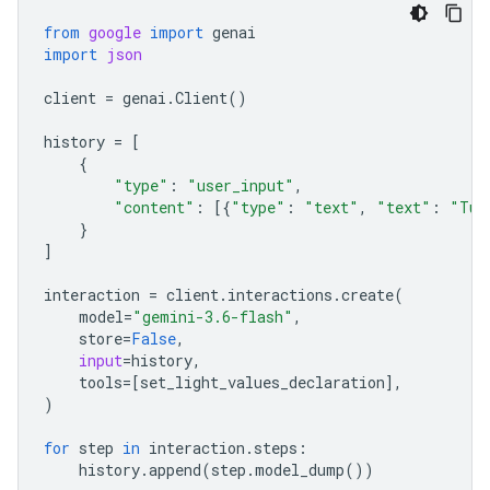
from
google
import
genai
import
json
client
=
genai
.
Client
()
history
=
[
{
"type"
:
"user_input"
,
"content"
:
[{
"type"
:
"text"
,
"text"
:
"Tur
}
]
interaction
=
client
.
interactions
.
create
(
model
=
"gemini-3.6-flash"
,
store
=
False
,
input
=
history
,
tools
=
[
set_light_values_declaration
],
)
for
step
in
interaction
.
steps
:
history
.
append
(
step
.
model_dump
())