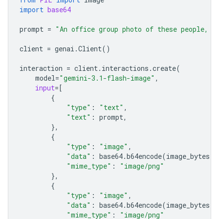
import
base64
prompt
=
"An office group photo of these people, t
client
=
genai
.
Client
()
interaction
=
client
.
interactions
.
create
(
model
=
"gemini-3.1-flash-image"
,
input
=
[
{
"type"
:
"text"
,
"text"
:
prompt
,
},
{
"type"
:
"image"
,
"data"
:
base64
.
b64encode
(
image_bytes
)
.
"mime_type"
:
"image/png"
},
{
"type"
:
"image"
,
"data"
:
base64
.
b64encode
(
image_bytes
)
.
"mime_type"
:
"image/png"