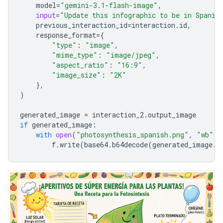
model
=
"gemini-3.1-flash-image"
,
input
=
"Update this infographic to be in Spanis
previous_interaction_id
=
interaction
.
id
,
response_format
=
{
"type"
:
"image"
,
"mime_type"
:
"image/jpeg"
,
"aspect_ratio"
:
"16:9"
,
"image_size"
:
"2K"
},
)
generated_image
=
interaction_2
.
output_image
if
generated_image
:
with
open
(
"photosynthesis_spanish.png"
,
"wb"
)
f
.
write
(
base64
.
b64decode
(
generated_image
.
d