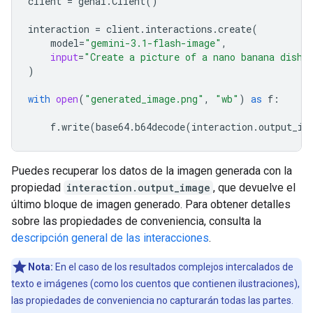
client
=
genai
.
Client
()
interaction
=
client
.
interactions
.
create
(
model
=
"gemini-3.1-flash-image"
,
input
=
"Create a picture of a nano banana dish 
)
with
open
(
"generated_image.png"
,
"wb"
)
as
f
:
f
.
write
(
base64
.
b64decode
(
interaction
.
output_im
Puedes recuperar los datos de la imagen generada con la
propiedad
interaction.output_image
, que devuelve el
último bloque de imagen generado. Para obtener detalles
sobre las propiedades de conveniencia, consulta la
descripción general de las interacciones
.
Nota:
En el caso de los resultados complejos intercalados de
texto e imágenes (como los cuentos que contienen ilustraciones),
las propiedades de conveniencia no capturarán todas las partes.