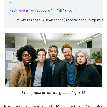
)
with
open
(
"office.png"
,
"wb"
)
as
f
:
f
.
write
(
base64
.
b64decode
(
interaction
.
output_im
Foto grupal de oficina generada por IA
Fundamentación con la Búsqueda de Google