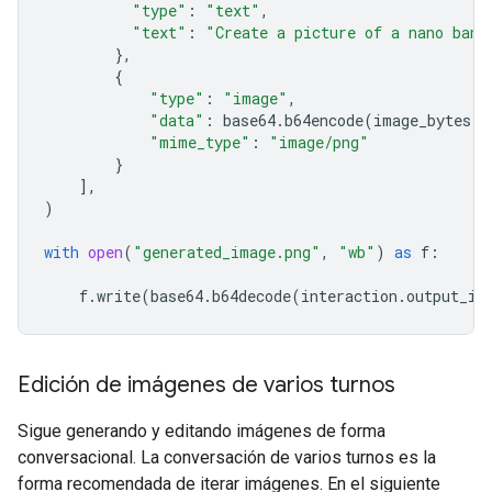
"type"
:
"text"
,
"text"
:
"Create a picture of a nano bana
},
{
"type"
:
"image"
,
"data"
:
base64
.
b64encode
(
image_bytes
)
.
"mime_type"
:
"image/png"
}
],
)
with
open
(
"generated_image.png"
,
"wb"
)
as
f
:
f
.
write
(
base64
.
b64decode
(
interaction
.
output_im
Edición de imágenes de varios turnos
Sigue generando y editando imágenes de forma
conversacional. La conversación de varios turnos es la
forma recomendada de iterar imágenes. En el siguiente