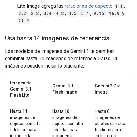
Lite Image agrega las
relaciones de aspecto
1:1
,
3:2
,
2:3
,
3:4
,
4:3
,
4:5
,
5:4
,
9:16
,
16:9
y
21:9
.
Usa hasta 14 imágenes de referencia
Los modelos de imágenes de Gemini 3 te permiten
combinar hasta 14 imágenes de referencia. Estas 14
imágenes pueden incluir lo siguiente:
Imagen de
Gemini 3.1
Gemini 3 Pro
Gemini 3.1
Flash Image
Image
Flash Lite
Hasta 14
Hasta 10
Hasta 6
imágenes de
imágenes de
imágenes de
objetos con alta
objetos con alta
objetos con alta
fidelidad para
fidelidad para
fidelidad para
incluir en la
incluir en la
incluir en la