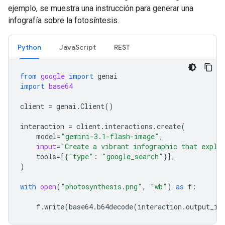
ejemplo, se muestra una instrucción para generar una
infografía sobre la fotosíntesis.
Python
JavaScript
REST
from
google
import
genai
import
base64
client
=
genai
.
Client
()
interaction
=
client
.
interactions
.
create
(
model
=
"gemini-3.1-flash-image"
,
input
=
"Create a vibrant infographic that expla
tools
=
[{
"type"
:
"google_search"
}],
)
with
open
(
"photosynthesis.png"
,
"wb"
)
as
f
:
f
.
write
(
base64
.
b64decode
(
interaction
.
output_im