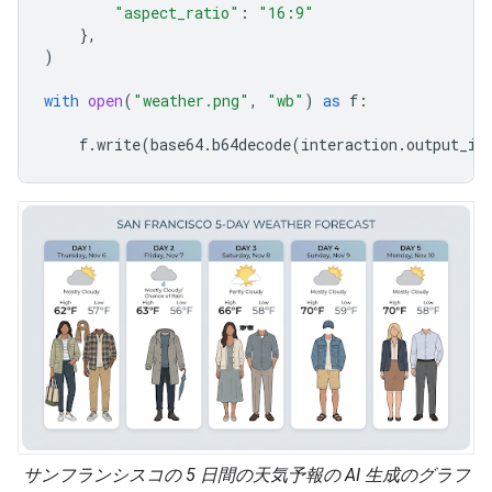
"aspect_ratio"
:
"16:9"
},
)
with
open
(
"weather.png"
,
"wb"
)
as
f
:
f
.
write
(
base64
.
b64decode
(
interaction
.
output_im
サンフランシスコの 5 日間の天気予報の AI 生成のグラフ