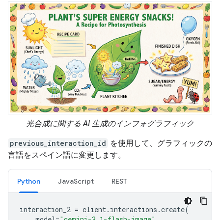
光合成に関する AI 生成のインフォグラフィック
previous_interaction_id
を使用して、グラフィックの
言語をスペイン語に変更します。
Python
JavaScript
REST
interaction_2
=
client
.
interactions
.
create
(
model
=
"gemini-3.1-flash-image"
,