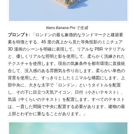
Nano Banana Pro で生成
プロンプト:
「ロンドンの最も象徴的なランドマークと建築要
素を特徴とする、45 度の真上から見た等角投影のミニチュア
3D 漫画のシーンを明確に表現して。リアルな PBR マテリアル
と、優しくリアルな照明と影を使用して、柔らかく洗練された
テクスチャを使用します。現在の気象条件を都市環境に直接統
合して、没入感のある雰囲気を作り出します。柔らかい単色の
背景を使用した、すっきりとしたミニマルな構図にします。上
部中央に、大きな太字で「ロンドン」というタイトルを配置
し、その下に目立つ天気アイコン、日付（小さいテキスト）、
気温（中くらいのテキスト）を配置します。すべてのテキスト
は、一貫した間隔で中央に配置する必要があります。建物の最
上部とわずかに重なることがあります。」