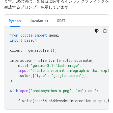
ます。次の例は、光合成に関するインフォグラフィックを
生成するプロンプトを示しています。
Python
JavaScript
REST
from
google
import
genai
import
base64
client
=
genai
.
Client
()
interaction
=
client
.
interactions
.
create
(
model
=
"gemini-3.1-flash-image"
,
input
=
"Create a vibrant infographic that expla
tools
=
[{
"type"
:
"google_search"
}],
)
with
open
(
"photosynthesis.png"
,
"wb"
)
as
f
:
f
.
write
(
base64
.
b64decode
(
interaction
.
output_im