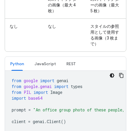
の画像（最大 4
ーの画像（最大
枚）
5 枚）
なし
なし
スタイルの参照
用として使用す
る画像（3 枚ま
で）
Python
JavaScript
REST
from
google
import
genai
from
google.genai
import
types
from
PIL
import
Image
import
base64
prompt
=
"An office group photo of these people, t
client
=
genai
.
Client
()