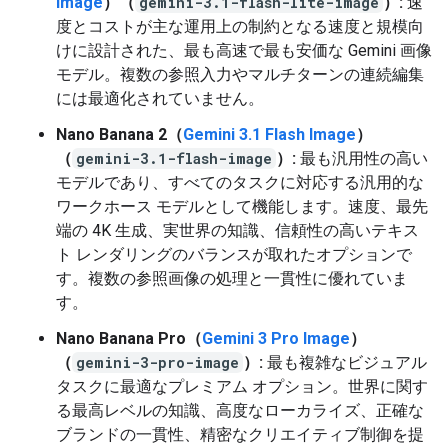
Image
）（
gemini-3.1-flash-lite-image
）:
速
度とコストが主な運用上の制約となる速度と規模向
けに設計された、最も高速で最も安価な Gemini 画像
モデル。複数の参照入力やマルチターンの連続編集
には最適化されていません。
Nano Banana 2（
Gemini 3.1 Flash Image
）
（
gemini-3.1-flash-image
）:
最も汎用性の高い
モデルであり、すべてのタスクに対応する汎用的な
ワークホース モデルとして機能します。速度、最先
端の 4K 生成、実世界の知識、信頼性の高いテキス
ト レンダリングのバランスが取れたオプションで
す。複数の参照画像の処理と一貫性に優れていま
す。
Nano Banana Pro（
Gemini 3 Pro Image
）
（
gemini-3-pro-image
）:
最も複雑なビジュアル
タスクに最適なプレミアム オプション。世界に関す
る最高レベルの知識、高度なローカライズ、正確な
ブランドの一貫性、精密なクリエイティブ制御を提