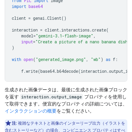
from
PIL
import
Image
import
base64
client
=
genai
.
Client
()
interaction
=
client
.
interactions
.
create
(
model
=
"gemini-3.1-flash-image"
,
input
=
"Create a picture of a nano banana dish 
)
with
open
(
"generated_image.png"
,
"wb"
)
as
f
:
f
.
write
(
base64
.
b64decode
(
interaction
.
output_im
生成された画像データは、最後に生成された画像ブロック
を返す
interaction.output_image
プロパティを使用し
て取得できます。便宜的なプロパティの詳細については、
インタラクションの概要
をご覧ください。
注:
複雑なテキストと画像のインターリーブ出力（イラストを
含むストーリーなど）の場合、コンビニエンス プロパティはすべ