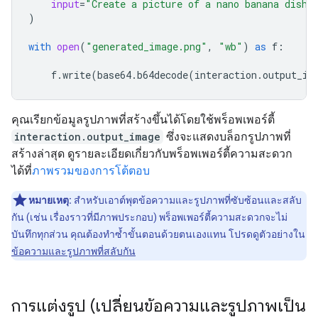
input
=
"Create a picture of a nano banana dish 
)
with
open
(
"generated_image.png"
,
"wb"
)
as
f
:
f
.
write
(
base64
.
b64decode
(
interaction
.
output_im
คุณเรียกข้อมูลรูปภาพที่สร้างขึ้นได้โดยใช้พร็อพเพอร์ตี้
interaction.output_image
ซึ่งจะแสดงบล็อกรูปภาพที่
สร้างล่าสุด ดูรายละเอียดเกี่ยวกับพร็อพเพอร์ตี้ความสะดวก
ได้ที่
ภาพรวมของการโต้ตอบ
หมายเหตุ:
สำหรับเอาต์พุตข้อความและรูปภาพที่ซับซ้อนและสลับ
กัน (เช่น เรื่องราวที่มีภาพประกอบ) พร็อพเพอร์ตี้ความสะดวกจะไม่
บันทึกทุกส่วน คุณต้องทำซ้ำขั้นตอนด้วยตนเองแทน โปรดดูตัวอย่างใน
ข้อความและรูปภาพที่สลับกัน
การแต่งรูป (เปลี่ยนข้อความและรูปภาพเป็น