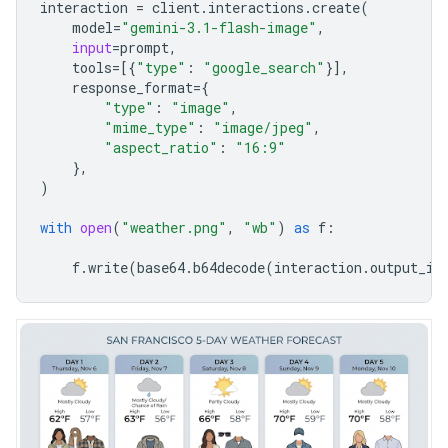
interaction
=
client
.
interactions
.
create
(
model
=
"gemini-3.1-flash-image"
,
input
=
prompt
,
tools
=
[{
"type"
:
"google_search"
}],
response_format
=
{
"type"
:
"image"
,
"mime_type"
:
"image/jpeg"
,
"aspect_ratio"
:
"16:9"
},
)
with
open
(
"weather.png"
,
"wb"
)
as
f
:
f
.
write
(
base64
.
b64decode
(
interaction
.
output_im