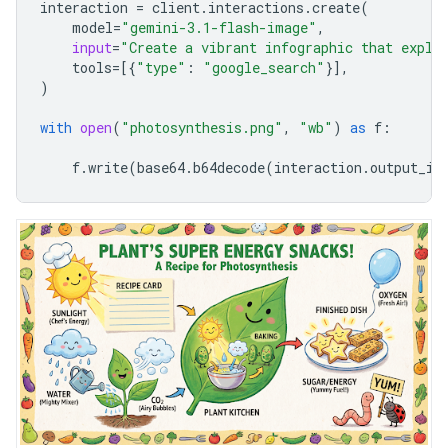
interaction
=
client
.
interactions
.
create
(
model
=
"gemini-3.1-flash-image"
,
input
=
"Create a vibrant infographic that expla
tools
=
[{
"type"
:
"google_search"
}],
)
with
open
(
"photosynthesis.png"
,
"wb"
)
as
f
:
f
.
write
(
base64
.
b64decode
(
interaction
.
output_im