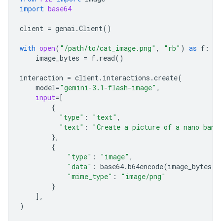
import
base64
client
=
genai
.
Client
()
with
open
(
"/path/to/cat_image.png"
,
"rb"
)
as
f
:
image_bytes
=
f
.
read
()
interaction
=
client
.
interactions
.
create
(
model
=
"gemini-3.1-flash-image"
,
input
=
[
{
"type"
:
"text"
,
"text"
:
"Create a picture of a nano bana
},
{
"type"
:
"image"
,
"data"
:
base64
.
b64encode
(
image_bytes
)
.
"mime_type"
:
"image/png"
}
],
)