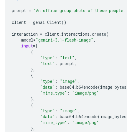
prompt
=
"An office group photo of these people, t
client
=
genai
.
Client
()
interaction
=
client
.
interactions
.
create
(
model
=
"gemini-3.1-flash-image"
,
input
=
[
{
"type"
:
"text"
,
"text"
:
prompt
,
},
{
"type"
:
"image"
,
"data"
:
base64
.
b64encode
(
image_bytes
)
.
"mime_type"
:
"image/png"
},
{
"type"
:
"image"
,
"data"
:
base64
.
b64encode
(
image_bytes
)
.
"mime_type"
:
"image/png"
},