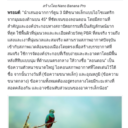
สร้างโดย Nano Banana Pro
พรอมต์:
"นำเสนอฉากการ์ตูน 3 มิติขนาดเล็กแบบไอโซเมตริก
จากมุมมองด้านบน 45° ที่ชัดเจนของลอนดอน โดยมีสถานที่
สำคัญและองค์ประกอบทางสถาปัตยกรรมที่เป็นสัญลักษณ์มาก
ที่สุด ใช้พื้นผิวที่นุ่มนวลและละเอียดด้วยวัสดุ PBR ที่สมจริง รวมถึง
แสงและเงาที่นุ่มนวลและสมจริง ผสานรวมสภาพอากาศปัจจุบัน
เข้ากับสภาพแวดล้อมของเมืองโดยตรงเพื่อสร้างบรรยากาศที่
สมจริง ใช้การจัดองค์ประกอบที่เรียบง่ายและสะอาดตาโดยมีพื้น
หลังสีทึบแบบนุ่ม ที่ด้านบนตรงกลาง ให้วางชื่อ "ลอนดอน" เป็น
ข้อความตัวหนาขนาดใหญ่ ไอคอนสภาพอากาศที่โดดเด่นไว้ใต้
ชื่อ จากนั้นวางวันที่ (ข้อความขนาดเล็ก) และอุณหภูมิ (ข้อความ
ขนาดกลาง) ข้อความทั้งหมดต้องอยู่ตรงกลางโดยมีระยะห่างที่
สอดคล้องกัน และอาจซ้อนทับส่วนบนของอาคารเล็กน้อย"