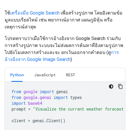
ใช้
เครื่องมือ Google Search
เพื่อสร้างรูปภาพ โดยอิงตามข้อ
มูลแบบเรียลไทม์ เช่น พยากรณ์อากาศ แผนภูมิหุ้น หรือ
เหตุการณ์ล่าสุด
โปรดทราบว่าเมื่อใช้การอ้างอิงจาก Google Search ร่วมกับ
การสร้างรูปภาพ ระบบจะไม่ส่งผลการค้นหาที่อิงตามรูปภาพ
ไปยังโมเดลการสร้างและจะ ยกเว้นออกจากคำตอบ (ดู
การ
อ้างอิงจาก Google Image Search
)
Python
JavaScript
REST
from
google
import
genai
from
google.genai
import
types
import
base64
prompt
=
"Visualize the current weather forecast f
client
=
genai
.
Client
()