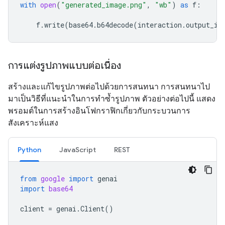
with
open
(
"generated_image.png"
,
"wb"
)
as
f
:
f
.
write
(
base64
.
b64decode
(
interaction
.
output_im
การแต่งรูปภาพแบบต่อเนื่อง
สร้างและแก้ไขรูปภาพต่อไปด้วยการสนทนา การสนทนาไป
มาเป็นวิธีที่แนะนำในการทำซ้ำรูปภาพ ตัวอย่างต่อไปนี้ แสดง
พรอมต์ในการสร้างอินโฟกราฟิกเกี่ยวกับกระบวนการ
สังเคราะห์แสง
Python
JavaScript
REST
from
google
import
genai
import
base64
client
=
genai
.
Client
()