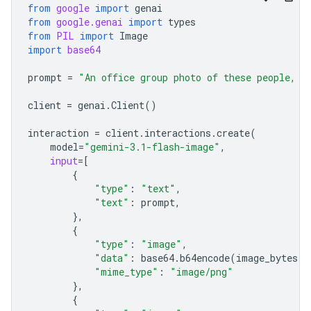
from
google
import
genai
from
google.genai
import
types
from
PIL
import
Image
import
base64
prompt
=
"An office group photo of these people, t
client
=
genai
.
Client
()
interaction
=
client
.
interactions
.
create
(
model
=
"gemini-3.1-flash-image"
,
input
=
[
{
"type"
:
"text"
,
"text"
:
prompt
,
},
{
"type"
:
"image"
,
"data"
:
base64
.
b64encode
(
image_bytes
)
.
"mime_type"
:
"image/png"
},
{