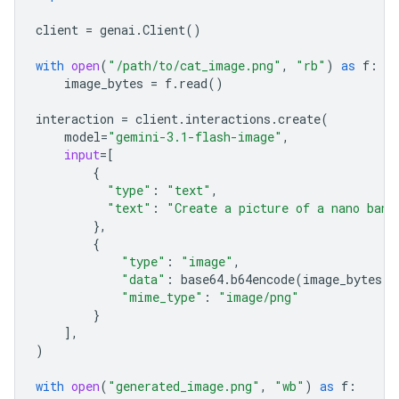
client
=
genai
.
Client
()
with
open
(
"/path/to/cat_image.png"
,
"rb"
)
as
f
:
image_bytes
=
f
.
read
()
interaction
=
client
.
interactions
.
create
(
model
=
"gemini-3.1-flash-image"
,
input
=
[
{
"type"
:
"text"
,
"text"
:
"Create a picture of a nano bana
},
{
"type"
:
"image"
,
"data"
:
base64
.
b64encode
(
image_bytes
)
.
"mime_type"
:
"image/png"
}
],
)
with
open
(
"generated_image.png"
,
"wb"
)
as
f
: