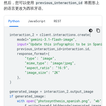
然后，您可以使用
previous_interaction_id
将图形上
的语言更改为西班牙语。
Python
JavaScript
REST
interaction_2
=
client
.
interactions
.
create
(
model
=
"gemini-3.1-flash-image"
,
input
=
"Update this infographic to be in Spanis
previous_interaction_id
=
interaction
.
id
,
response_format
=
{
"type"
:
"image"
,
"mime_type"
:
"image/jpeg"
,
"aspect_ratio"
:
"16:9"
,
"image_size"
:
"2K"
},
)
generated_image
=
interaction_2
.
output_image
if
generated_image
:
with
open
(
"photosynthesis_spanish.png"
,
"wb"
)
f
.
write
(
base64
.
b64decode
(
generated_image
.
d