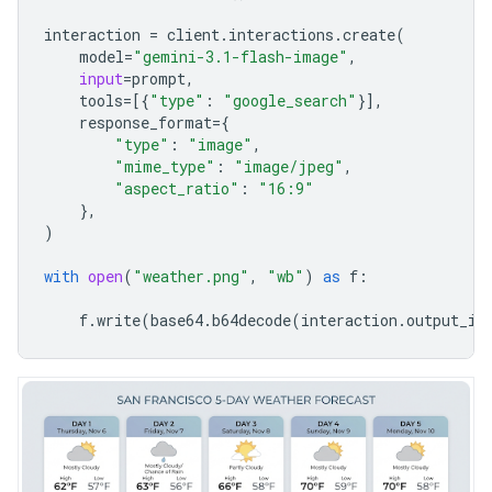
interaction
=
client
.
interactions
.
create
(
model
=
"gemini-3.1-flash-image"
,
input
=
prompt
,
tools
=
[{
"type"
:
"google_search"
}],
response_format
=
{
"type"
:
"image"
,
"mime_type"
:
"image/jpeg"
,
"aspect_ratio"
:
"16:9"
},
)
with
open
(
"weather.png"
,
"wb"
)
as
f
:
f
.
write
(
base64
.
b64decode
(
interaction
.
output_im