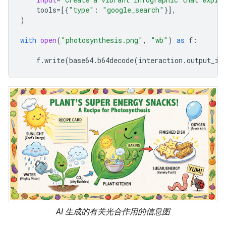
tools
=
[{
"type"
:
"google_search"
}],
)
with
open
(
"photosynthesis.png"
,
"wb"
)
as
f
:
f
.
write
(
base64
.
b64decode
(
interaction
.
output_im
AI 生成的有关光合作用的信息图