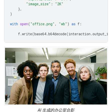
"image_size"
:
"2K"
},
)
with
open
(
"office.png"
,
"wb"
)
as
f
:
f
.
write
(
base64
.
b64decode
(
interaction
.
output_im
AI 生成的办公室合影