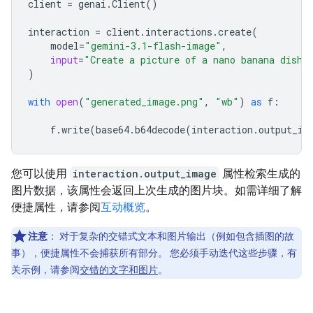
client
=
genai
.
Client
()
interaction
=
client
.
interactions
.
create
(
model
=
"gemini-3.1-flash-image"
,
input
=
"Create a picture of a nano banana dish 
)
with
open
(
"generated_image.png"
,
"wb"
)
as
f
:
f
.
write
(
base64
.
b64decode
(
interaction
.
output_im
您可以使用
interaction.output_image
属性检索生成的
图片数据，该属性会返回上次生成的图片块。如需详细了解
便捷属性，请参阅
互动概览
。
注意
：
对于复杂的交错式文本和图片输出（例如包含插图的故
事），便捷属性不会捕获所有部分。 您必须手动迭代这些步骤，有
关示例，请参阅
交错的文字和图片
。