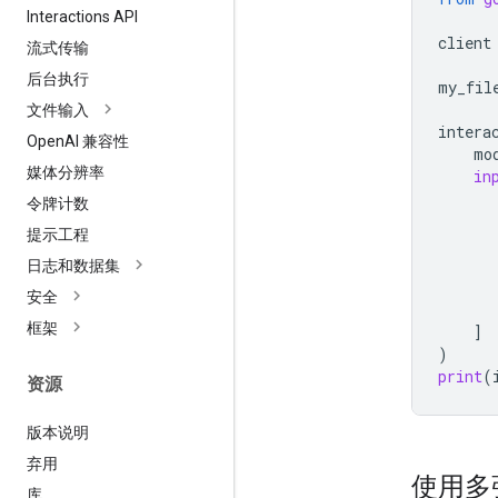
Interactions API
client
流式传输
后台执行
my_fil
文件输入
intera
Open
AI 兼容性
mo
媒体分辨率
in
令牌计数
提示工程
日志和数据集
安全
框架
]
)
print
(
资源
版本说明
弃用
使用多
库