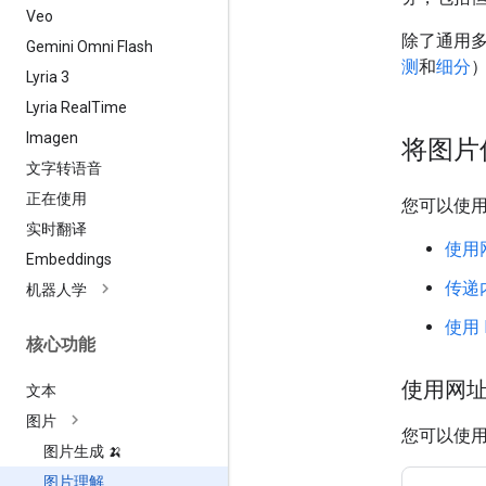
Veo
除了通用多
Gemini Omni Flash
测
和
细分
Lyria 3
Lyria Real
Time
Imagen
将图片传
文字转语音
正在使用
您可以使用
实时翻译
使用
Embeddings
传递
机器人学
使用 
核心功能
使用网
文本
图片
您可以使
图片生成 🍌
图片理解