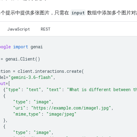
单个提示中提供多张图片，只需在
input
数组中添加多个图片对
JavaScript
REST
oogle
import
genai
=
genai
.
Client
()
ction
=
client
.
interactions
.
create
(
del
=
"gemini-3.6-flash"
,
put
=
[
{
"type"
:
"text"
,
"text"
:
"What is different between t
{
"type"
:
"image"
,
"uri"
:
"https://example.com/image1.jpg"
,
"mime_type"
:
"image/jpeg"
},
{
"type"
:
"image"
,