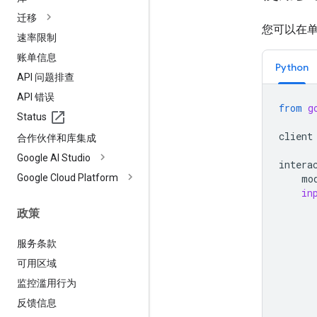
迁移
您可以在
速率限制
账单信息
Python
API 问题排查
API 错误
from
g
Status
client
合作伙伴和库集成
Google AI Studio
intera
Google Cloud Platform
mo
in
政策
服务条款
可用区域
监控滥用行为
反馈信息