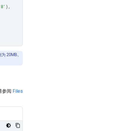
-8'
),
 20MB。
。请参阅
Files