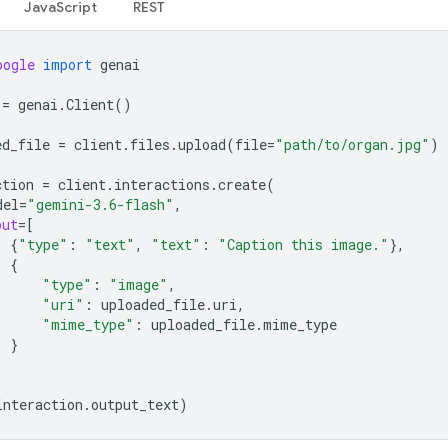
JavaScript
REST
oogle
import
genai
=
genai
.
Client
()
ed_file
=
client
.
files
.
upload
(
file
=
"path/to/organ.jpg"
)
ction
=
client
.
interactions
.
create
(
del
=
"gemini-3.6-flash"
,
put
=
[
{
"type"
:
"text"
,
"text"
:
"Caption this image."
},
{
"type"
:
"image"
,
"uri"
:
uploaded_file
.
uri
,
"mime_type"
:
uploaded_file
.
mime_type
}
interaction
.
output_text
)