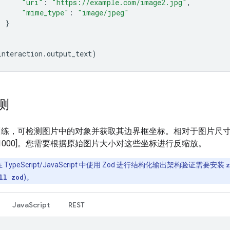
"uri"
:
"https://example.com/image2.jpg"
,
"mime_type"
:
"image/jpeg"
}
interaction
.
output_text
)
测
训练，可检测图片中的对象并获取其边界框坐标。相对于图片尺
0, 1000]。您需要根据原始图片大小对这些坐标进行反缩放。
 TypeScript/JavaScript 中使用 Zod 进行结构化输出架构验证需要安装
z
ll zod
)。
JavaScript
REST