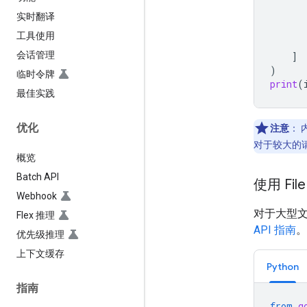
实时翻译
工具使用
会话管理
]
)
临时令牌
print
(
最佳实践
优化
注意
：
对于较大的请求
概览
Batch API
使用 Fil
Webhook
对于大型文
Flex 推理
API 指南
。
优先级推理
上下文缓存
Python
指南
from
g