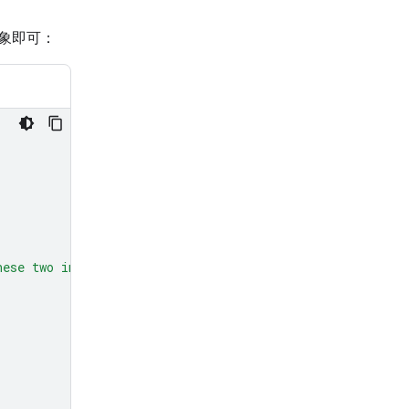
象即可：
hese two images?"
},