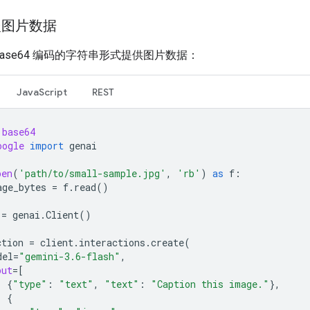
嵌图片数据
base64 编码的字符串形式提供图片数据：
JavaScript
REST
base64
oogle
import
genai
pen
(
'path/to/small-sample.jpg'
,
'rb'
)
as
f
:
age_bytes
=
f
.
read
()
=
genai
.
Client
()
ction
=
client
.
interactions
.
create
(
del
=
"gemini-3.6-flash"
,
put
=
[
{
"type"
:
"text"
,
"text"
:
"Caption this image."
},
{