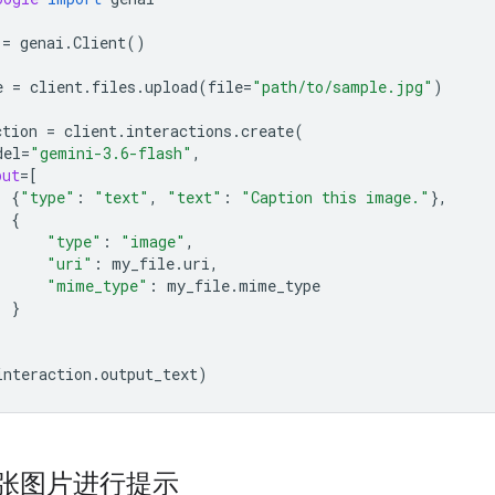
=
genai
.
Client
()
e
=
client
.
files
.
upload
(
file
=
"path/to/sample.jpg"
)
ction
=
client
.
interactions
.
create
(
del
=
"gemini-3.6-flash"
,
put
=
[
{
"type"
:
"text"
,
"text"
:
"Caption this image."
},
{
"type"
:
"image"
,
"uri"
:
my_file
.
uri
,
"mime_type"
:
my_file
.
mime_type
}
interaction
.
output_text
)
张图片进行提示