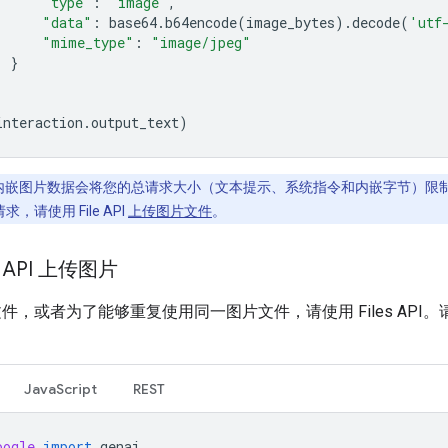
"type"
:
"image"
,
"data"
:
base64
.
b64encode
(
image_bytes
)
.
decode
(
'utf
"mime_type"
:
"image/jpeg"
}
interaction
.
output_text
)
内嵌图片数据会将您的总请求大小（文本提示、系统指令和内嵌字节）限制为
，请使用 File API
上传图片文件
。
e API 上传图片
件，或者为了能够重复使用同一图片文件，请使用 Files API
JavaScript
REST
oogle
import
genai