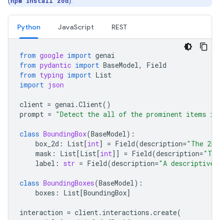
(
npm install zod
).
Python
JavaScript
REST
from
google
import
genai
from
pydantic
import
BaseModel
,
Field
from
typing
import
List
import
json
client
=
genai
.
Client
()
prompt
=
"Detect the all of the prominent items in
class
BoundingBox
(
BaseModel
):
box_2d
:
List
[
int
]
=
Field
(
description
=
"The 2D 
mask
:
List
[
List
[
int
]]
=
Field
(
description
=
"The
label
:
str
=
Field
(
description
=
"A descriptive 
class
BoundingBoxes
(
BaseModel
):
boxes
:
List
[
BoundingBox
]
interaction
=
client
.
interactions
.
create
(