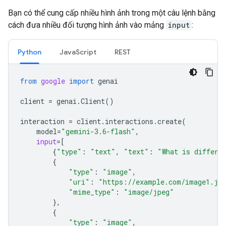
Bạn có thể cung cấp nhiều hình ảnh trong một câu lệnh bằng
cách đưa nhiều đối tượng hình ảnh vào mảng
input
:
Python
JavaScript
REST
from
google
import
genai
client
=
genai
.
Client
()
interaction
=
client
.
interactions
.
create
(
model
=
"gemini-3.6-flash"
,
input
=
[
{
"type"
:
"text"
,
"text"
:
"What is differe
{
"type"
:
"image"
,
"uri"
:
"https://example.com/image1.jp
"mime_type"
:
"image/jpeg"
},
{
"type"
:
"image"
,