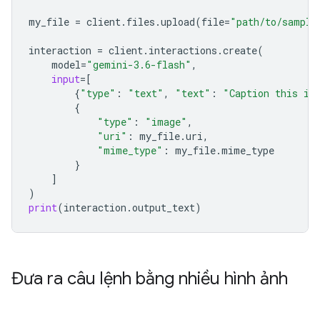
my_file
=
client
.
files
.
upload
(
file
=
"path/to/sample
interaction
=
client
.
interactions
.
create
(
model
=
"gemini-3.6-flash"
,
input
=
[
{
"type"
:
"text"
,
"text"
:
"Caption this im
{
"type"
:
"image"
,
"uri"
:
my_file
.
uri
,
"mime_type"
:
my_file
.
mime_type
}
]
)
print
(
interaction
.
output_text
)
Đưa ra câu lệnh bằng nhiều hình ảnh