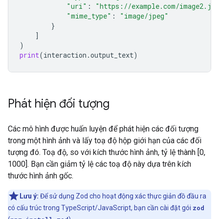
"uri"
:
"https://example.com/image2.jp
"mime_type"
:
"image/jpeg"
}
]
)
print
(
interaction
.
output_text
)
Phát hiện đối tượng
Các mô hình được huấn luyện để phát hiện các đối tượng
trong một hình ảnh và lấy toạ độ hộp giới hạn của các đối
tượng đó. Toạ độ, so với kích thước hình ảnh, tỷ lệ thành [0,
1000]. Bạn cần giảm tỷ lệ các toạ độ này dựa trên kích
thước hình ảnh gốc.
Lưu ý:
Để sử dụng Zod cho hoạt động xác thực giản đồ đầu ra
có cấu trúc trong TypeScript/JavaScript, bạn cần cài đặt gói
zod