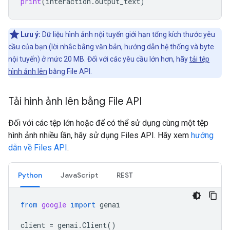
print
(
interaction
.
output_text
)
Lưu ý:
Dữ liệu hình ảnh nội tuyến giới hạn tổng kích thước yêu
cầu của bạn (lời nhắc bằng văn bản, hướng dẫn hệ thống và byte
nội tuyến) ở mức 20 MB. Đối với các yêu cầu lớn hơn, hãy
tải tệp
hình ảnh lên
bằng File API.
Tải hình ảnh lên bằng File API
Đối với các tệp lớn hoặc để có thể sử dụng cùng một tệp
hình ảnh nhiều lần, hãy sử dụng Files API. Hãy xem
hướng
dẫn về Files API
.
Python
JavaScript
REST
from
google
import
genai
client
=
genai
.
Client
()