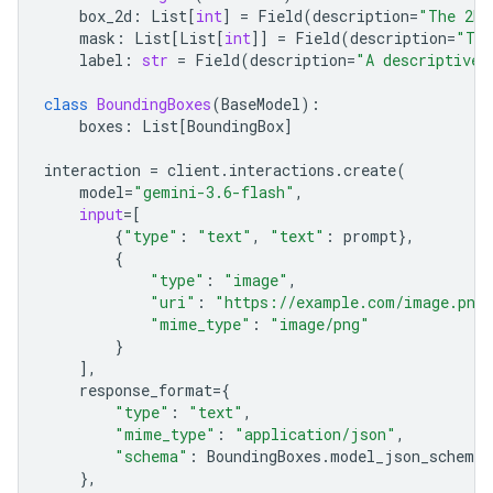
box_2d
:
List
[
int
]
=
Field
(
description
=
"The 2D 
mask
:
List
[
List
[
int
]]
=
Field
(
description
=
"The
label
:
str
=
Field
(
description
=
"A descriptive 
class
BoundingBoxes
(
BaseModel
):
boxes
:
List
[
BoundingBox
]
interaction
=
client
.
interactions
.
create
(
model
=
"gemini-3.6-flash"
,
input
=
[
{
"type"
:
"text"
,
"text"
:
prompt
},
{
"type"
:
"image"
,
"uri"
:
"https://example.com/image.png
"mime_type"
:
"image/png"
}
],
response_format
=
{
"type"
:
"text"
,
"mime_type"
:
"application/json"
,
"schema"
:
BoundingBoxes
.
model_json_schema
(
},