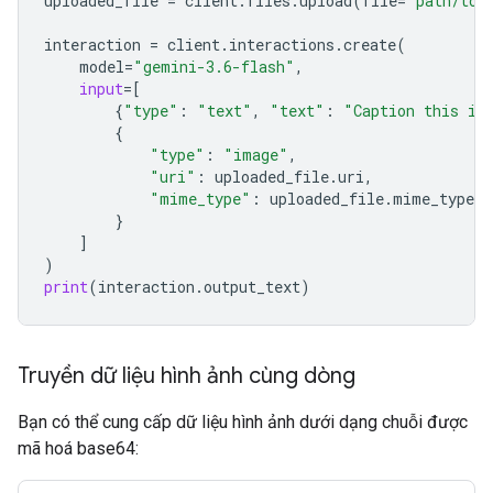
uploaded_file
=
client
.
files
.
upload
(
file
=
"path/to/
interaction
=
client
.
interactions
.
create
(
model
=
"gemini-3.6-flash"
,
input
=
[
{
"type"
:
"text"
,
"text"
:
"Caption this im
{
"type"
:
"image"
,
"uri"
:
uploaded_file
.
uri
,
"mime_type"
:
uploaded_file
.
mime_type
}
]
)
print
(
interaction
.
output_text
)
Truyền dữ liệu hình ảnh cùng dòng
Bạn có thể cung cấp dữ liệu hình ảnh dưới dạng chuỗi được
mã hoá base64: