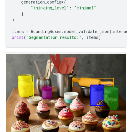
generation_config
=
{
"thinking_level"
:
"minimal"
}
)
items
=
BoundingBoxes
.
model_validate_json
(
interact
print
(
"Segmentation results:"
,
items
)