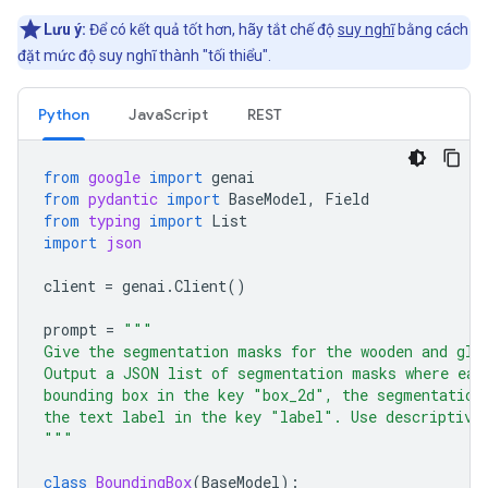
Lưu ý:
Để có kết quả tốt hơn, hãy tắt chế độ
suy nghĩ
bằng cách
đặt mức độ suy nghĩ thành "tối thiểu".
Python
JavaScript
REST
from
google
import
genai
from
pydantic
import
BaseModel
,
Field
from
typing
import
List
import
json
client
=
genai
.
Client
()
prompt
=
"""
Give the segmentation masks for the wooden and gla
Output a JSON list of segmentation masks where eac
bounding box in the key "box_2d", the segmentation
the text label in the key "label". Use descriptive
"""
class
BoundingBox
(
BaseModel
):