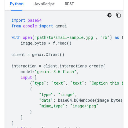
Python
JavaScript
REST
import
base64
from
google
import
genai
with
open
(
'path/to/small-sample.jpg'
,
'rb'
)
as
f
:
image_bytes
=
f
.
read
()
client
=
genai
.
Client
()
interaction
=
client
.
interactions
.
create
(
model
=
"gemini-3.6-flash"
,
input
=
[
{
"type"
:
"text"
,
"text"
:
"Caption this im
{
"type"
:
"image"
,
"data"
:
base64
.
b64encode
(
image_bytes
)
.
"mime_type"
:
"image/jpeg"
}
]
)