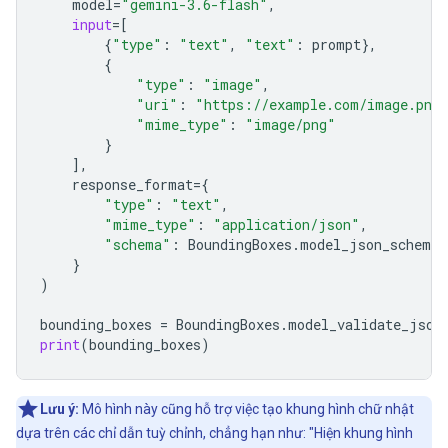
model
=
"gemini-3.6-flash"
,
input
=
[
{
"type"
:
"text"
,
"text"
:
prompt
},
{
"type"
:
"image"
,
"uri"
:
"https://example.com/image.png
"mime_type"
:
"image/png"
}
],
response_format
=
{
"type"
:
"text"
,
"mime_type"
:
"application/json"
,
"schema"
:
BoundingBoxes
.
model_json_schema
(
}
)
bounding_boxes
=
BoundingBoxes
.
model_validate_json
print
(
bounding_boxes
)
Lưu ý:
Mô hình này cũng hỗ trợ việc tạo khung hình chữ nhật
dựa trên các chỉ dẫn tuỳ chỉnh, chẳng hạn như: "Hiện khung hình