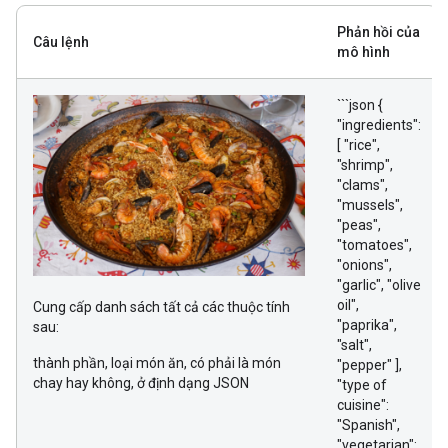
Phản hồi của
Câu lệnh
mô hình
```json {
"ingredients":
[ "rice",
"shrimp",
"clams",
"mussels",
"peas",
"tomatoes",
"onions",
"garlic", "olive
oil",
Cung cấp danh sách tất cả các thuộc tính
"paprika",
sau:
"salt",
thành phần, loại món ăn, có phải là món
"pepper" ],
chay hay không, ở định dạng JSON
"type of
cuisine":
"Spanish",
"vegetarian":