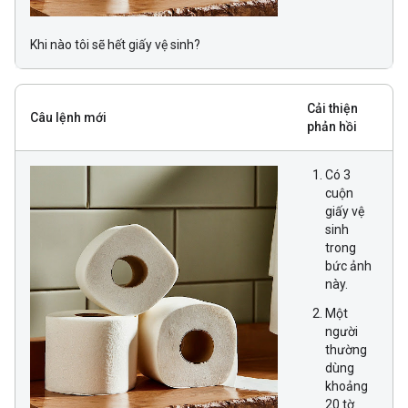
Khi nào tôi sẽ hết giấy vệ sinh?
Cải thiện
Câu lệnh mới
phản hồi
Có 3
cuộn
giấy vệ
sinh
trong
bức ảnh
này.
Một
người
thường
dùng
khoảng
20 tờ