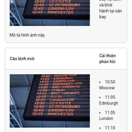
và khởi
hành tại sân
bay.
Mô tả hình ảnh này.
Cải thiện
Câu lệnh mới
phản hồi
10:50
Moscow
11:05
Edinburgh
11:05
London
11:10