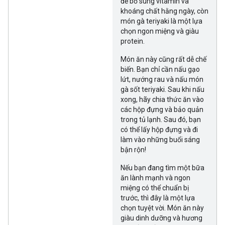
để bổ sung vitamin và
khoáng chất hằng ngày, còn
món gà teriyaki là một lựa
chọn ngon miệng và giàu
protein.
Món ăn này cũng rất dễ chế
biến. Bạn chỉ cần nấu gạo
lứt, nướng rau và nấu món
gà sốt teriyaki. Sau khi nấu
xong, hãy chia thức ăn vào
các hộp đựng và bảo quản
trong tủ lạnh. Sau đó, bạn
có thể lấy hộp đựng và đi
làm vào những buổi sáng
bận rộn!
Nếu bạn đang tìm một bữa
ăn lành mạnh và ngon
miệng có thể chuẩn bị
trước, thì đây là một lựa
chọn tuyệt vời. Món ăn này
giàu dinh dưỡng và hương