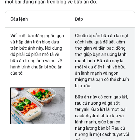
một bài đăng ngắn trên blog về bữa ăn đó.
Câu lệnh
Đáp
Viết một bài đăng ngắn gọn
Chuẩn bị sẵn bữa ăn là một
và hấp dẫn trên blog dựa
cách hiệu quả để tiết kiệm
trên bức ảnh này. Nội dung
thời gian và tiền bạc, đồng
đó phải có phần mô tả về
thời giúp bạn ăn uống lành
bữa ăn trong ảnh và nói về
mạnh hơn. Bữa ăn này là
hành trình chuẩn bị bữa ăn
một ví dụ điển hình về bữa
của tôi.
ăn lành mạnh và ngon
miệng mà bạn có thể chuẩn
bị trước.
Bữa ăn này có cơm gạo lứt,
rau củ nướng và gà sốt
teriyaki. Gạo lứt là một loại
cacbohydrat phức tạp và
lành mạnh, giúp bạn có
năng lượng bền bỉ. Rau củ
nướng là một cách tuyệt vời