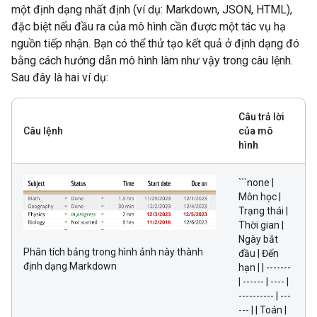
một định dạng nhất định (ví dụ: Markdown, JSON, HTML),
đặc biệt nếu đầu ra của mô hình cần được một tác vụ hạ
nguồn tiếp nhận. Bạn có thể thử tạo kết quả ở định dạng đó
bằng cách hướng dẫn mô hình làm như vậy trong câu lệnh.
Sau đây là hai ví dụ:
Câu trả lời
Câu lệnh
của mô
hình
```none |
Môn học |
Trạng thái |
Thời gian |
Ngày bắt
Phân tích bảng trong hình ảnh này thành
đầu | Đến
định dạng Markdown
hạn | | -------
| ------ | ---- |
---------- | ---
--- | | Toán |