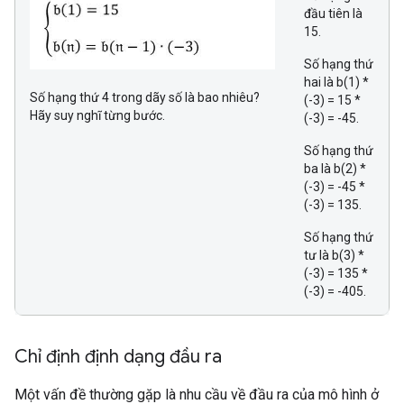
đầu tiên là
15.
Số hạng thứ
hai là b(1) *
Số hạng thứ 4 trong dãy số là bao nhiêu?
(-3) = 15 *
Hãy suy nghĩ từng bước.
(-3) = -45.
Số hạng thứ
ba là b(2) *
(-3) = -45 *
(-3) = 135.
Số hạng thứ
tư là b(3) *
(-3) = 135 *
(-3) = -405.
Chỉ định định dạng đầu ra
Một vấn đề thường gặp là nhu cầu về đầu ra của mô hình ở