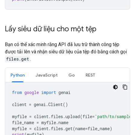
Lấy siêu dữ liệu cho một tệp
Bạn có thể xác minh rằng API đã lưu trữ thành công tệp
được tải lên và nhận siêu dữ liệu của tệp đó bằng cách gọi
files.get
.
Python
JavaScript
Go
REST
from
google
import
genai
client
=
genai
.
Client
()
myfile
=
client
.
files
.
upload
(
file
=
'path/to/sample.
file_name
=
myfile
.
name
myfile
=
client
.
files
.
get
(
name
=
file_name
)
print
(
myfile
)