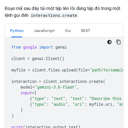
Đoạn mã sau đây tải một tệp lên rồi dùng tệp đó trong một
lệnh gọi đến
interactions.create
.
Python
JavaScript
Go
REST
from
google
import
genai
client
=
genai
.
Client
()
myfile
=
client
.
files
.
upload
(
file
=
"path/to/sample.
interaction
=
client
.
interactions
.
create
(
model
=
"gemini-3.6-flash"
,
input
=
[
{
"type"
:
"text"
,
"text"
:
"Describe this a
{
"type"
:
"audio"
,
"uri"
:
myfile
.
uri
,
"mim
]
)
print
(
interaction
.
output_text
)