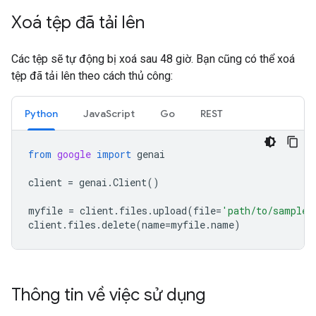
Xoá tệp đã tải lên
Các tệp sẽ tự động bị xoá sau 48 giờ. Bạn cũng có thể xoá
tệp đã tải lên theo cách thủ công:
Python
JavaScript
Go
REST
from
google
import
genai
client
=
genai
.
Client
()
myfile
=
client
.
files
.
upload
(
file
=
'path/to/sample.
client
.
files
.
delete
(
name
=
myfile
.
name
)
Thông tin về việc sử dụng