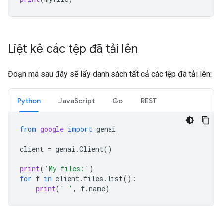
Liệt kê các tệp đã tải lên
Đoạn mã sau đây sẽ lấy danh sách tất cả các tệp đã tải lên:
Python
JavaScript
Go
REST
from
google
import
genai
client
=
genai
.
Client
()
print
(
'My files:'
)
for
f
in
client
.
files
.
list
():
print
(
' '
,
f
.
name
)