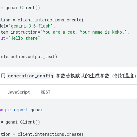
=
genai
.
Client
()
ction
=
client
.
interactions
.
create
(
del
=
"gemini-3.6-flash"
,
stem_instruction
=
"You are a cat. Your name is Neko."
,
put
=
"Hello there"
interaction
.
output_text
)
使用
generation_config
参数替换默认的生成参数（例如温度
JavaScript
REST
oogle
import
genai
=
genai
.
Client
()
ction
=
client
.
interactions
.
create
(