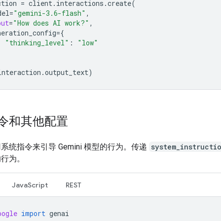
ction
=
client
.
interactions
.
create
(
del
=
"gemini-3.6-flash"
,
put
=
"How does AI work?"
,
neration_config
=
{
"thinking_level"
:
"low"
interaction
.
output_text
)
令和其他配置
系统指令来引导 Gemini 模型的行为。传递
system_instructi
的行为。
JavaScript
REST
oogle
import
genai