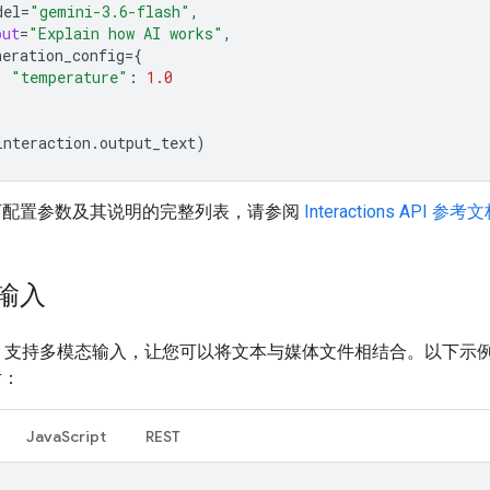
del
=
"gemini-3.6-flash"
,
put
=
"Explain how AI works"
,
neration_config
=
{
"temperature"
:
1.0
interaction
.
output_text
)
可配置参数及其说明的完整列表，请参阅
Interactions API 参考
输入
i API 支持多模态输入，让您可以将文本与媒体文件相结合。以下示
片：
JavaScript
REST