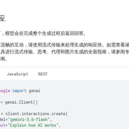
应
下，模型会在完成整个生成过程后返回回答。
更流畅的互动，请使用流式传输来处理生成的响应块。如需查看
工具进行流式传输、思考、代理和图片生成的全面指南，请参阅
指南。
JavaScript
REST
oogle
import
genai
=
genai
.
Client
()
=
client
.
interactions
.
create
(
del
=
"gemini-3.6-flash"
,
put
=
"Explain how AI works"
,