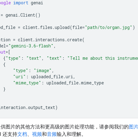
oogle
import
genai
=
genai
.
Client
()
ed_file
=
client
.
files
.
upload
(
file
=
"path/to/organ.jpg"
)
ction
=
client
.
interactions
.
create
(
del
=
"gemini-3.6-flash"
,
put
=
[
{
"type"
:
"text"
,
"text"
:
"Tell me about this instrume
{
"type"
:
"image"
,
"uri"
:
uploaded_file
.
uri
,
"mime_type"
:
uploaded_file
.
mime_type
}
interaction
.
output_text
)
提供图片的其他方法和更高级的图片处理功能，请参阅我们的
图
PI 还支持
文档
、
视频
和
音频
输入和理解。