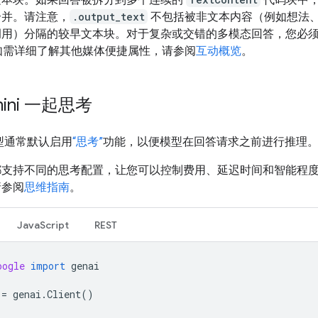
合并。请注意，
.output_text
不包括被非文本内容（例如想法
调用）分隔的较早文本块。对于复杂或交错的多模态回答，您必
如需详细了解其他媒体便捷属性，请参阅
互动概览
。
mini 一起思考
 模型通常默认启用
“思考”
功能，以便模型在回答请求之前进行推理
都支持不同的思考配置，让您可以控制费用、延迟时间和智能程
请参阅
思维指南
。
JavaScript
REST
oogle
import
genai
=
genai
.
Client
()