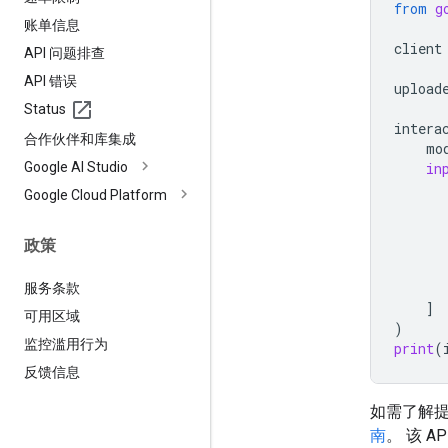
from
g
账单信息
client
API 问题排查
API 错误
upload
Status
intera
合作伙伴和库集成
mo
Google AI Studio
in
Google Cloud Platform
政策
服务条款
]
可用区域
)
监控滥用行为
print
(
反馈信息
如需了解
南
。 该 A