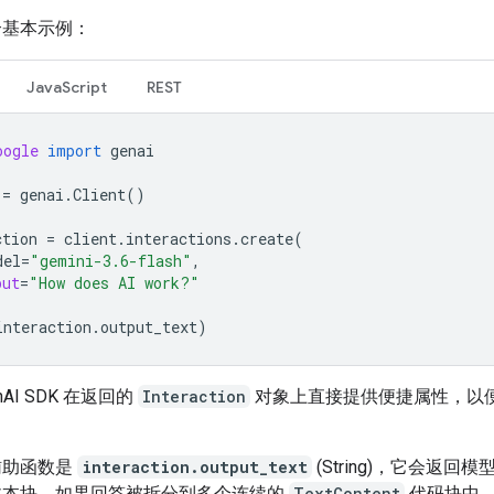
个基本示例：
JavaScript
REST
oogle
import
genai
=
genai
.
Client
()
ction
=
client
.
interactions
.
create
(
del
=
"gemini-3.6-flash"
,
put
=
"How does AI work?"
interaction
.
output_text
)
enAI SDK 在返回的
Interaction
对象上直接提供便捷属性，以
辅助函数是
interaction.output_text
(String)，它会返回
文本块。如果回答被拆分到多个连续的
TextContent
代码块中