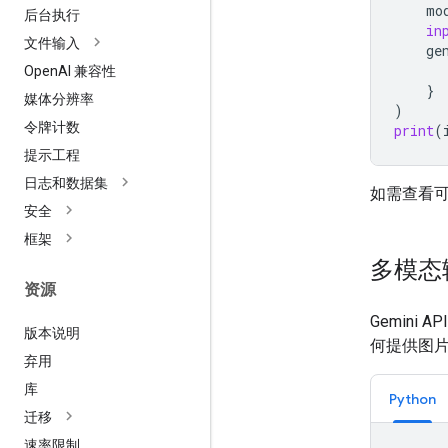
mo
后台执行
in
文件输入
ge
Open
AI 兼容性
}
媒体分辨率
)
令牌计数
print
(
提示工程
日志和数据集
如需查看
安全
框架
多模态
资源
Gemin
版本说明
何提供图
弃用
库
Python
迁移
速率限制