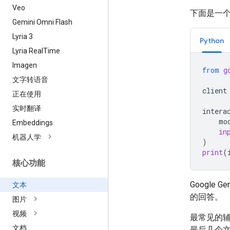
Veo
下面是一
Gemini Omni Flash
Lyria 3
Python
Lyria Real
Time
Imagen
from
g
文字转语音
client
正在使用
实时翻译
intera
mo
Embeddings
in
机器人学
)
print
(
核心功能
Google G
文本
的回答。
图片
视频
最常见的
文档
最后几个